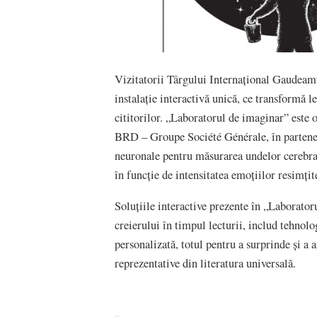
Vizitatorii Târgului Internațional Gaudeamu
instalație interactivă unică, ce transformă le
cititorilor. „Laboratorul de imaginar” este
BRD – Groupe Société Générale, în partener
neuronale pentru măsurarea undelor cerebrale
în funcție de intensitatea emoțiilor resimți
Soluțiile interactive prezente în „Laborator
creierului în timpul lecturii, includ tehnolo
personalizată, totul pentru a surprinde și a 
reprezentative din literatura universală.