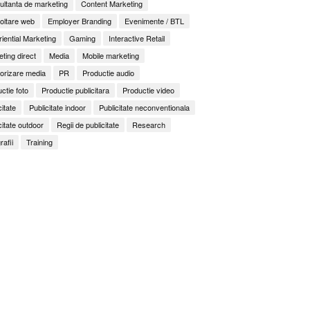
ltanta de marketing
Content Marketing
oltare web
Employer Branding
Evenimente / BTL
iential Marketing
Gaming
Interactive Retail
ting direct
Media
Mobile marketing
orizare media
PR
Productie audio
ctie foto
Productie publicitara
Productie video
citate
Publicitate indoor
Publicitate neconventionala
citate outdoor
Regii de publicitate
Research
rafii
Training