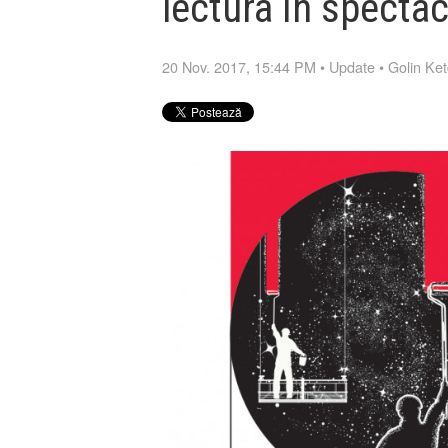
lectura în spectac
20 Nov. 2017, 15:44 PM
•
Update
•
Golin Ke