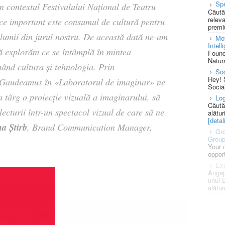
Spe
n contextul Festivalului Național de Teatru
Căută
releva
e important este consumul de cultură pentru
premi
 lumii din jurul nostru. De această dată ne-am
Mot
Intell
ă explorăm ce se întâmplă în mintea
Found
Natura
ând cultura și tehnologia. Prin
So
Hey! 
a Gaudeamus în «Laboratorul de imaginar» ne
Socia
a târg o proiecție vizuală a imaginarului, să
Log
Căută
cturii într-un spectacol vizual de care să ne
alătur
[detali
a Știrb
, Brand Communication Manager,
Gro
Grou
Your 
opport
Exp
Angaj
unui 
alătur