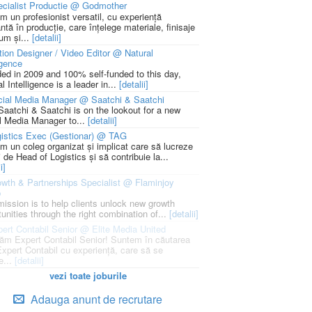
cialist Productie @ Godmother
m un profesionist versatil, cu experiență
ntă în producție, care înțelege materiale, finisaje
um și...
[detalii]
ion Designer / Video Editor @ Natural
igence
ed in 2009 and 100% self-funded to this day,
l Intelligence is a leader in...
[detalii]
cial Media Manager @ Saatchi & Saatchi
Saatchi & Saatchi is on the lookout for a new
l Media Manager to...
[detalii]
istics Exec (Gestionar) @ TAG
m un coleg organizat și implicat care să lucreze
i de Head of Logistics și să contribuie la...
i]
wth & Partnerships Specialist @ Flaminjoy
p
mission is to help clients unlock new growth
unities through the right combination of...
[detalii]
ert Contabil Senior @ Elite Media United
ăm Expert Contabil Senior! Suntem în căutarea
Expert Contabil cu experiență, care să se
e...
[detalii]
vezi toate joburile
Adauga anunt de recrutare