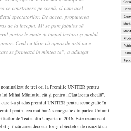
Consu
ea ce construiesc pe scenă, ci cum acel
Dezv
fletul spectatorilor. De aceea, propunerea
Exper
Marke
s de la început. Mi se pare fabulos să
Monit
rul nostru le emite în timpul lecturii și modul
Produ
ginare. Cred cu tărie că opera de artă nu e
Publi
 care se formează în mintea ta
”, a adăugat
Publi
Tipog
 nominalizat de trei ori la Premiile UNITER pentru
ia lui Mihai Măniuțiu, cât și pentru „Cântăreața cheală”,
l care i-a și adus premiul UNITER pentru scenografie în
remiul pentru cea mai bună scenografie din partea Uniunii
Criticilor de Teatru din Ungaria în 2016. Este recunoscut
ebit și încărcarea decorurilor și obiectelor de recuzită cu