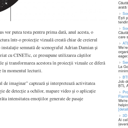
Căută
arată 
Soc
Ești 
tendin
Soc
s vor putea testa pentru prima dată, anul acesta, o
Căută
care 
ctura într-o proiecție vizuală creată chiar de creierul
AT
 o instalație semnată de scenograful Adrian Damian și
We’re
organi
iat cu CINETic, ce presupune utilizarea căștilor
eager
Se
 și transformarea acestora în proiecții vizuale ce diferă
La Go
te în momentul lecturii.
minim
BT
Job d
ul de imaginar” captează și interpretează activitatea
BTL A
gie de detecție a ochilor, mapare video și o aplicație
Pro
Flami
arăta intensitatea emoțiilor generate de pasaje
We're
helpi
[detali
3D 
Ai ce
(eveni