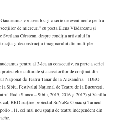
 Gaudeamus vor avea loc și o serie de evenimente pentru
ersecțiilor de miercuri” cu poeta Elena Vlădăreanu și
 Svetlana Cârstean, despre condiția artistului în
rucția și deconstrucția imaginarului din multiple
udeamus pentru al 3-lea an consecutiv, ca parte a seriei
 proiectelor culturale și a creatorilor de conținut din
lul Național de Teatru Tânăr de la Alexandria – IDEO
 la Sibiu, Festivalul Național de Teatru de la București,
eatrul Radu Stanca – Sibiu, 2015, 2016 și 2017) și Vanilla
zical, BRD susține proiectul SoNoRo Conac și Turneul
Apollo 111, cel mai nou spațiu de teatru independent din
rache.