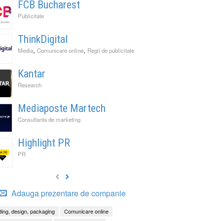
FCB Bucharest
Publicitate
ThinkDigital
,
,
Media
Comunicare online
Regii de publicitate
Kantar
Research
Mediaposte Martech
Consultanta de marketing
Highlight PR
PR
Adauga prezentare de companie
ing, design, packaging
Comunicare online