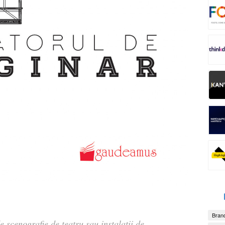
Brand
de scenografie de teatru sau instalații de