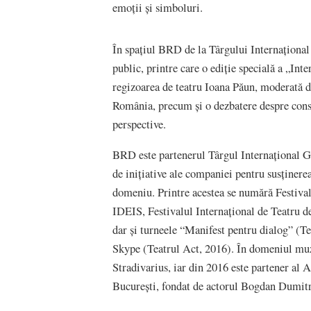
emoții și simboluri.
În spațiul BRD de la Târgului Internațional
public, printre care o ediție specială a „Int
regizoarea de teatru Ioana Păun, moderată de
România, precum și o dezbatere despre const
perspective.
BRD este partenerul Târgul Internațional Ga
de inițiative ale companiei pentru susținerea
domeniu. Printre acestea se numără Festiva
IDEIS, Festivalul Internațional de Teatru de
dar și turneele “Manifest pentru dialog” (T
Skype (Teatrul Act, 2016). În domeniul mu
Stradivarius, iar din 2016 este partener al 
București, fondat de actorul Bogdan Dumit