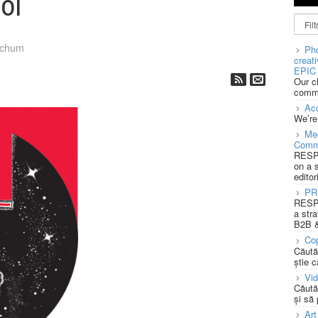
ol
tchum
Pho
creat
EPIC 
Our c
commu
Acc
We’re
Med
Comm
RESPO
on a 
editor
PR
RESPO
a stra
B2B &
Cop
Căută
știe c
Vi
Căută
și să
Art