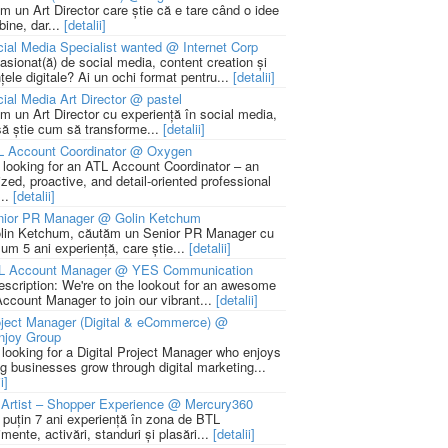
m un Art Director care știe că e tare când o idee
bine, dar...
[detalii]
ial Media Specialist wanted @ Internet Corp
pasionat(ă) de social media, content creation și
țele digitale? Ai un ochi format pentru...
[detalii]
ial Media Art Director @ pastel
m un Art Director cu experiență în social media,
să știe cum să transforme...
[detalii]
L Account Coordinator @ Oxygen
 looking for an ATL Account Coordinator – an
zed, proactive, and detail-oriented professional
...
[detalii]
nior PR Manager @ Golin Ketchum
lin Ketchum, căutăm un Senior PR Manager cu
um 5 ani experiență, care știe...
[detalii]
L Account Manager @ YES Communication
escription: We're on the lookout for an awesome
ccount Manager to join our vibrant...
[detalii]
ject Manager (Digital & eCommerce) @
njoy Group
 looking for a Digital Project Manager who enjoys
ng businesses grow through digital marketing...
i]
Artist – Shopper Experience @ Mercury360
l puțin 7 ani experiență în zona de BTL
mente, activări, standuri și plasări...
[detalii]