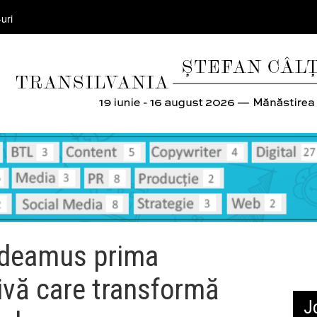
uri
udeamus prima
tivă care transformă
J