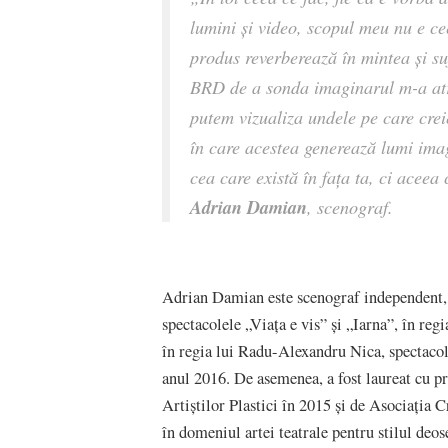
lumini și video, scopul meu nu e ce
produs reverberează în mintea și su
BRD de a sonda imaginarul m-a atra
putem vizualiza undele pe care creie
în care acestea generează lumi ima
cea care există în fața ta, ci aceea
Adrian Damian
, scenograf.
Adrian Damian este scenograf independent,
spectacolele „Viața e vis” și „Iarna”, în reg
în regia lui Radu-Alexandru Nica, spectaco
anul 2016. De asemenea, a fost laureat cu p
Artiștilor Plastici în 2015 și de Asociația 
în domeniul artei teatrale pentru stilul deos