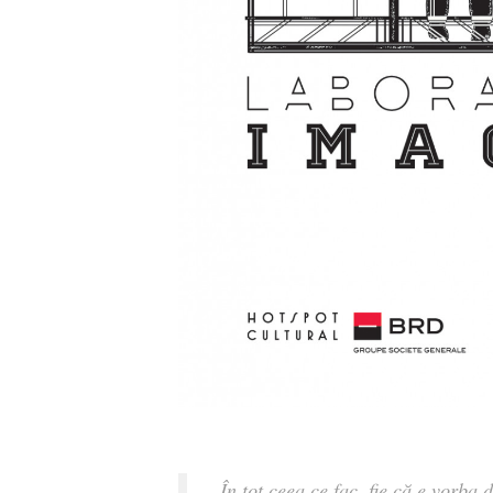
„
În tot ceea ce fac, fie că e vorba 