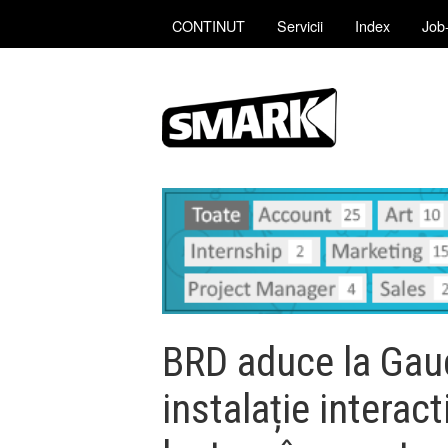
CONTINUT
Servicii
Index
Job-
BRD aduce la Ga
instalație interac