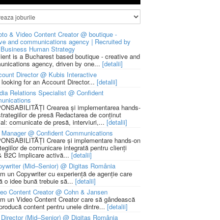
to & Video Content Creator @ boutique -
ive and communications agency | Recruited by
Business Human Strategy
lient is a Bucharest based boutique - creative and
nications agency, driven by one...
[detalii]
ount Director @ Kubis Interactive
 looking for an Account Director...
[detalii]
ia Relations Specialist @ Confident
unications
NSABILITĂȚI Crearea și implementarea hands-
strategiilor de presă Redactarea de conținut
ial: comunicate de presă, interviuri,...
[detalii]
 Manager @ Confident Communications
NSABILITĂȚI Creare și implementare hands-on
tegiilor de comunicare integrată pentru clienți
 B2C Implicare activă...
[detalii]
ywriter (Mid–Senior) @ Digitas România
m un Copywriter cu experiență de agenție care
ă o idee bună trebuie să...
[detalii]
deo Content Creator @ Cohn & Jansen
m un Video Content Creator care să gândească
 producă content pentru unele dintre...
[detalii]
 Director (Mid–Senior) @ Digitas România