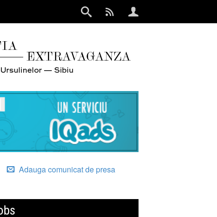
Adauga comunicat de presa
obs