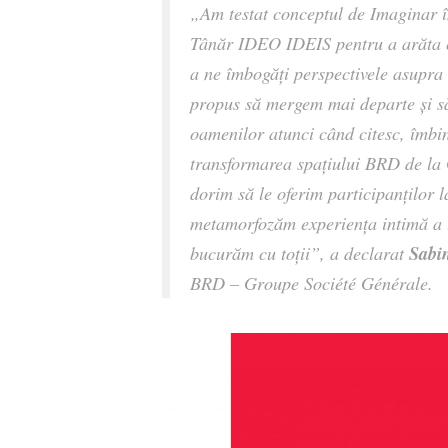
„
Am testat conceptul de Imaginar î
Tânăr IDEO IDEIS pentru a arăta c
a ne îmbogăți perspectivele asupra
propus să mergem mai departe și s
oamenilor atunci când citesc, îmbin
transformarea spațiului BRD de l
dorim să le oferim participanților l
metamorfozăm experiența intimă a le
Sabin
bucurăm cu toții
”, a declarat
BRD – Groupe Société Générale.