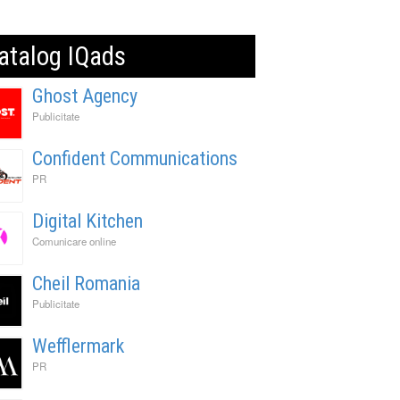
atalog IQads
Ghost Agency
Publicitate
Confident Communications
PR
Digital Kitchen
Comunicare online
Cheil Romania
Publicitate
Wefflermark
PR