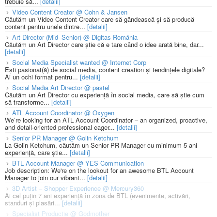
trebuie să...
[detalii]
Video Content Creator @ Cohn & Jansen
Căutăm un Video Content Creator care să gândească și să producă
content pentru unele dintre...
[detalii]
Art Director (Mid–Senior) @ Digitas România
Căutăm un Art Director care știe că e tare când o idee arată bine, dar...
[detalii]
Social Media Specialist wanted @ Internet Corp
Ești pasionat(ă) de social media, content creation și tendințele digitale?
Ai un ochi format pentru...
[detalii]
Social Media Art Director @ pastel
Căutăm un Art Director cu experiență în social media, care să știe cum
să transforme...
[detalii]
ATL Account Coordinator @ Oxygen
We’re looking for an ATL Account Coordinator – an organized, proactive,
and detail-oriented professional eager...
[detalii]
Senior PR Manager @ Golin Ketchum
La Golin Ketchum, căutăm un Senior PR Manager cu minimum 5 ani
experiență, care știe...
[detalii]
BTL Account Manager @ YES Communication
Job description: We're on the lookout for an awesome BTL Account
Manager to join our vibrant...
[detalii]
3D Artist – Shopper Experience @ Mercury360
Ai cel puțin 7 ani experiență în zona de BTL (evenimente, activări,
standuri și plasări...
[detalii]
Specialist Productie @ Godmother