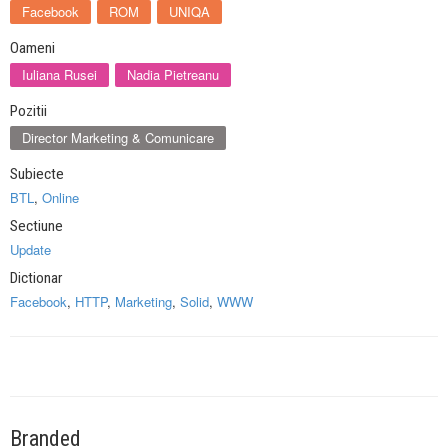
Facebook
ROM
UNIQA
Oameni
Iuliana Rusei
Nadia Pietreanu
Pozitii
Director Marketing & Comunicare
Subiecte
BTL
,
Online
Sectiune
Update
Dictionar
Facebook
,
HTTP
,
Marketing
,
Solid
,
WWW
Branded