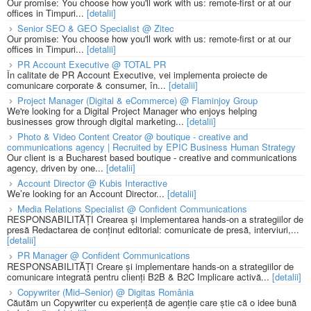
Our promise: You choose how you'll work with us: remote-first or at our
offices in Timpuri...
[detalii]
Senior SEO & GEO Specialist @ Zitec
Our promise: You choose how you'll work with us: remote-first or at our
offices in Timpuri...
[detalii]
PR Account Executive @ TOTAL PR
În calitate de PR Account Executive, vei implementa proiecte de
comunicare corporate & consumer, în...
[detalii]
Project Manager (Digital & eCommerce) @ Flaminjoy Group
We're looking for a Digital Project Manager who enjoys helping
businesses grow through digital marketing...
[detalii]
Photo & Video Content Creator @ boutique - creative and
communications agency | Recruited by EPIC Business Human Strategy
Our client is a Bucharest based boutique - creative and communications
agency, driven by one...
[detalii]
Account Director @ Kubis Interactive
We’re looking for an Account Director...
[detalii]
Media Relations Specialist @ Confident Communications
RESPONSABILITĂȚI Crearea și implementarea hands-on a strategiilor de
presă Redactarea de conținut editorial: comunicate de presă, interviuri,...
[detalii]
PR Manager @ Confident Communications
RESPONSABILITĂȚI Creare și implementare hands-on a strategiilor de
comunicare integrată pentru clienți B2B & B2C Implicare activă...
[detalii]
Copywriter (Mid–Senior) @ Digitas România
Căutăm un Copywriter cu experiență de agenție care știe că o idee bună