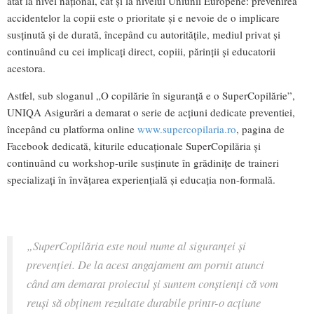
atât la nivel național, cât și la nivelul Uniunii Europene: prevenirea
accidentelor la copii este o prioritate și e nevoie de o implicare
susținută și de durată, începând cu autoritățile, mediul privat și
continuând cu cei implicați direct, copiii, părinții și educatorii
acestora.
Astfel, sub sloganul „O copilărie în siguranță e o SuperCopilărie”,
UNIQA Asigurări a demarat o serie de acțiuni dedicate preventiei,
începând cu platforma online
www.supercopilaria.ro
, pagina de
Facebook dedicată, kiturile educaționale SuperCopilăria și
continuând cu workshop-urile susținute în grădinițe de traineri
specializați în învățarea experiențială și educația non-formală.
„SuperCopilăria este noul nume al siguranței și
prevenției. De la acest angajament am pornit atunci
când am demarat proiectul și suntem conștienți că vom
reuși să obținem rezultate durabile printr-o acțiune