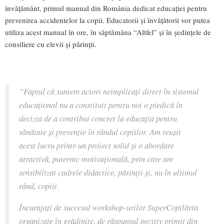
învățământ, primul manual din România dedicat educației pentru
prevenirea accidentelor la copii. Educatorii și învățătorii vor putea
utiliza acest manual în ore, în săptămâna “Altfel” și în ședințele de
consiliere cu elevii și părinții.
”Faptul că suntem actori neimplicați direct în sistemul
educațional nu a constituit pentru noi o piedică în
decizia de a contribui concret la educația pentru
sănătate și prevenție în rândul copiilor. Am reușit
acest lucru printr-un proiect solid și o abordare
atractivă, puternic motivațională, prin care am
sensibilizat cadrele didactice, părinții și, nu în ultimul
rând, copiii.
Încurajați de succesul workshop-urilor SuperCopilăria
organizate în grădinițe, de răspunsul pozitiv primit din