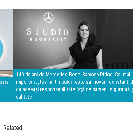
140 de ani de Mercedes-Benz. Ramona Pîrlog: Cel mai
important „test al timpului” este să inovăm constant, dar
cu aceeași responsabilitate față de oameni, siguranță și
calitate
Related