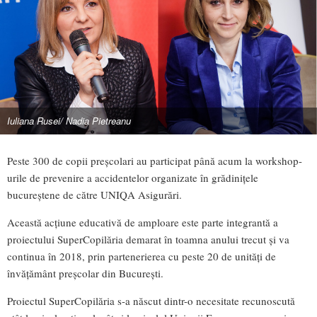
Iuliana Rusei/ Nadia Pietreanu
Peste 300 de copii preșcolari au participat până acum la workshop-
urile de prevenire a accidentelor organizate în grădinițele
bucureștene de către UNIQA Asigurări.
Această acțiune educativă de amploare este parte integrantă a
proiectului SuperCopilăria demarat în toamna anului trecut și va
continua în 2018, prin partenerierea cu peste 20 de unități de
învățământ preșcolar din București.
Proiectul SuperCopilăria s-a născut dintr-o necesitate recunoscută