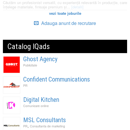
Căutăm un profesionist versatil, cu experiență relevantă în producție, care
înțelege materiale, finisaje premium și...
[detalii]
vezi toate joburile
Adauga anunt de recrutare
Catalog IQads
Ghost Agency
Publicitate
Confident Communications
PR
Digital Kitchen
Comunicare online
MSL Consultants
,
PR
Consultanta de marketing