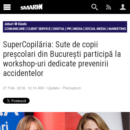
SuperCopilăria: Sute de copii
preșcolari din București participă la
workshop-uri dedicate prevenirii
accidentelor
27 Feb. 2018, 10:10 AM
•
Update
•
Perceptum