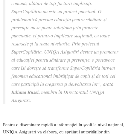
comună, alături de toți factorii implicați.
SuperCopilăria nu este un proiect punctual. O
problematică precum educația pentru sănătate și
prevenție nu se poate soluționa prin proiecte
punctuale, ci printr-o implicare susținută, cu toate
resursele și la toate nivelurile. Prin proiectul
SuperCopilăria, UNIQA Asigurări devine un promotor
al educației pentru sănătate și prevenție, o portavoce
care își dorește să transforme SuperCopilăria într-un
fenomen educațional îmbrățișat de copii și de toți cei
care participă la creșterea și dezvoltarea lor”, arată
Iuliana Rusei
, membru în Directoratul UNIQA
Asigurări.
Pentru o diseminare rapidă a informației în școli la nivel național,
UNIQA Asigurări va elabora, cu sprijinul autorităților din