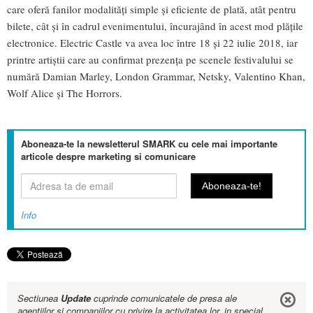
care oferă fanilor modalități simple și eficiente de plată, atât pentru
bilete, cât și în cadrul evenimentului, încurajând în acest mod plăţile
electronice. Electric Castle va avea loc între 18 și 22 iulie 2018, iar
printre artiștii care au confirmat prezența pe scenele festivalului se
numără Damian Marley, London Grammar, Netsky, Valentino Khan,
Wolf Alice și The Horrors.
Aboneaza-te la newsletterul SMARK cu cele mai importante
articole despre marketing si comunicare
Info
Sectiunea
Update
cuprinde comunicatele de presa ale
agentiilor si companiilor cu privire la activitatea lor, in special