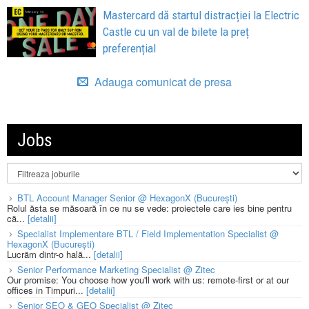
Mastercard dă startul distracției la Electric
Castle cu un val de bilete la preț
preferențial
Adauga comunicat de presa
Jobs
BTL Account Manager Senior @ HexagonX (București)
Rolul ăsta se măsoară în ce nu se vede: proiectele care ies bine pentru
că...
[detalii]
Specialist Implementare BTL / Field Implementation Specialist @
HexagonX (București)
Lucrăm dintr-o hală...
[detalii]
Senior Performance Marketing Specialist @ Zitec
Our promise: You choose how you'll work with us: remote-first or at our
offices in Timpuri...
[detalii]
Senior SEO & GEO Specialist @ Zitec