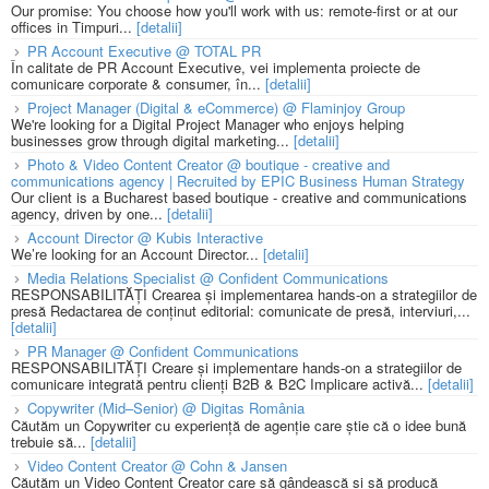
Our promise: You choose how you'll work with us: remote-first or at our
offices in Timpuri...
[detalii]
PR Account Executive @ TOTAL PR
În calitate de PR Account Executive, vei implementa proiecte de
comunicare corporate & consumer, în...
[detalii]
Project Manager (Digital & eCommerce) @ Flaminjoy Group
We're looking for a Digital Project Manager who enjoys helping
businesses grow through digital marketing...
[detalii]
Photo & Video Content Creator @ boutique - creative and
communications agency | Recruited by EPIC Business Human Strategy
Our client is a Bucharest based boutique - creative and communications
agency, driven by one...
[detalii]
Account Director @ Kubis Interactive
We’re looking for an Account Director...
[detalii]
Media Relations Specialist @ Confident Communications
RESPONSABILITĂȚI Crearea și implementarea hands-on a strategiilor de
presă Redactarea de conținut editorial: comunicate de presă, interviuri,...
[detalii]
PR Manager @ Confident Communications
RESPONSABILITĂȚI Creare și implementare hands-on a strategiilor de
comunicare integrată pentru clienți B2B & B2C Implicare activă...
[detalii]
Copywriter (Mid–Senior) @ Digitas România
Căutăm un Copywriter cu experiență de agenție care știe că o idee bună
trebuie să...
[detalii]
Video Content Creator @ Cohn & Jansen
Căutăm un Video Content Creator care să gândească și să producă