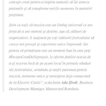
concept creat pentru a inspira oamenii să își urmeze
pasiunile și să transforme micile momente în amintiri
prețioase.
Știm cu toții că muzica este un limbaj universal ce are
forța de a uni oameni și destine, așa că, alături de
organizatori, îi susținem pe toți iubitorii festivalului să
creeze noi povești și experiente unice împreună. Iar
pentru că primăvara este un moment bun în care poți
#ÎncepeCevaDeNeprețuit, le oferim fanilor ocazia de
a-și rezerva încă de pe acum locul în primele rânduri
ale festivalului, urmându-și astfel pasiunea pentru
muzică, momente unice și atmosfera deja consacrată
de la Electric Castle”, a declarat
Ada Iftodi
, Business
Development Manager, Mastercard România.