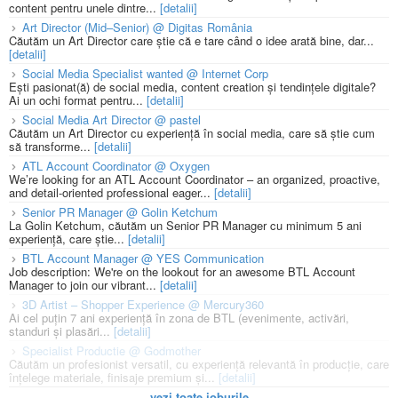
content pentru unele dintre...
[detalii]
Art Director (Mid–Senior) @ Digitas România
Căutăm un Art Director care știe că e tare când o idee arată bine, dar...
[detalii]
Social Media Specialist wanted @ Internet Corp
Ești pasionat(ă) de social media, content creation și tendințele digitale?
Ai un ochi format pentru...
[detalii]
Social Media Art Director @ pastel
Căutăm un Art Director cu experiență în social media, care să știe cum
să transforme...
[detalii]
ATL Account Coordinator @ Oxygen
We’re looking for an ATL Account Coordinator – an organized, proactive,
and detail-oriented professional eager...
[detalii]
Senior PR Manager @ Golin Ketchum
La Golin Ketchum, căutăm un Senior PR Manager cu minimum 5 ani
experiență, care știe...
[detalii]
BTL Account Manager @ YES Communication
Job description: We're on the lookout for an awesome BTL Account
Manager to join our vibrant...
[detalii]
3D Artist – Shopper Experience @ Mercury360
Ai cel puțin 7 ani experiență în zona de BTL (evenimente, activări,
standuri și plasări...
[detalii]
Specialist Productie @ Godmother
Căutăm un profesionist versatil, cu experiență relevantă în producție, care
înțelege materiale, finisaje premium și...
[detalii]
vezi toate joburile