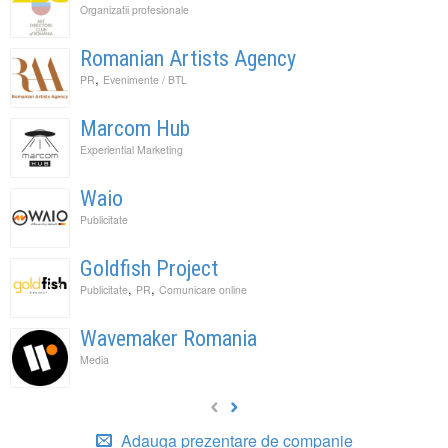
Organizatii profesionale
Romanian Artists Agency
,
PR
Evenimente / BTL
Marcom Hub
Experiential Marketing
Waio
Publicitate
Goldfish Project
,
,
Publicitate
PR
Comunicare online
Wavemaker Romania
Media
Adauga prezentare de companie