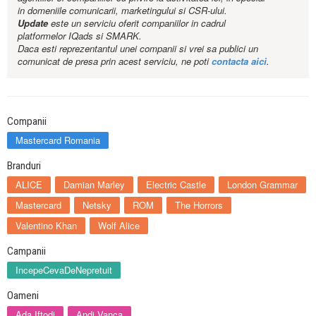
in domeniile comunicarii, marketingului si CSR-ului.
Update
este un serviciu oferit companiilor in cadrul
platformelor IQads si SMARK.
Daca esti reprezentantul unei companii si vrei sa publici un
comunicat de presa prin acest serviciu, ne poti
contacta aici
.
Companii
Mastercard Romania
Branduri
ALICE
Damian Marley
Electric Castle
London Grammar
Mastercard
Netsky
ROM
The Horrors
Valentino Khan
Wolf Alice
Campanii
IncepeCevaDeNepretuit
Oameni
Ada Iftodi
Andi Vanca