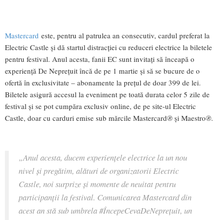
Mastercard
este, pentru al patrulea an consecutiv, cardul preferat la
Electric Castle și dă startul distracției cu reduceri electrice la biletele
pentru festival. Anul acesta, fanii EC sunt invitați să înceapă o
experiență De Neprețuit încă de pe 1 martie și să se bucure de o
ofertă în exclusivitate – abonamente la prețul de doar 399 de lei.
Biletele asigură accesul la eveniment pe toată durata celor 5 zile de
festival şi se pot cumpăra exclusiv online, de pe site-ul Electric
Castle, doar cu carduri emise sub mărcile Mastercard
®
și Maestro
®
.
„Anul acesta, ducem experiențele electrice la un nou
nivel și pregătim, alături de organizatorii Electric
Castle, noi surprize și momente de neuitat pentru
participanții la festival. Comunicarea Mastercard din
acest an stă sub umbrela #ÎncepeCevaDeNeprețuit, un