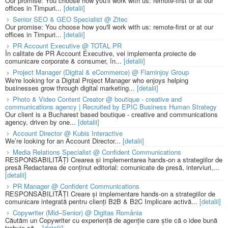
Our promise: You choose how you'll work with us: remote-first or at our
offices in Timpuri...
[detalii]
Senior SEO & GEO Specialist @ Zitec
Our promise: You choose how you'll work with us: remote-first or at our
offices in Timpuri...
[detalii]
PR Account Executive @ TOTAL PR
În calitate de PR Account Executive, vei implementa proiecte de
comunicare corporate & consumer, în...
[detalii]
Project Manager (Digital & eCommerce) @ Flaminjoy Group
We're looking for a Digital Project Manager who enjoys helping
businesses grow through digital marketing...
[detalii]
Photo & Video Content Creator @ boutique - creative and
communications agency | Recruited by EPIC Business Human Strategy
Our client is a Bucharest based boutique - creative and communications
agency, driven by one...
[detalii]
Account Director @ Kubis Interactive
We’re looking for an Account Director...
[detalii]
Media Relations Specialist @ Confident Communications
RESPONSABILITĂȚI Crearea și implementarea hands-on a strategiilor de
presă Redactarea de conținut editorial: comunicate de presă, interviuri,...
[detalii]
PR Manager @ Confident Communications
RESPONSABILITĂȚI Creare și implementare hands-on a strategiilor de
comunicare integrată pentru clienți B2B & B2C Implicare activă...
[detalii]
Copywriter (Mid–Senior) @ Digitas România
Căutăm un Copywriter cu experiență de agenție care știe că o idee bună
trebuie să...
[detalii]