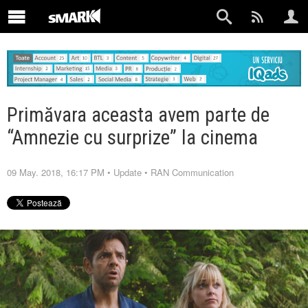
Primăvara aceasta avem parte de
“Amnezie cu surprize” la cinema
09 May. 2018, 16:17 PM
•
Update
•
RAN Communication