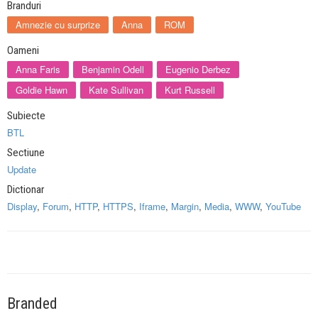
Branduri
Amnezie cu surprize
Anna
ROM
Oameni
Anna Faris
Benjamin Odell
Eugenio Derbez
Goldie Hawn
Kate Sullivan
Kurt Russell
Subiecte
BTL
Sectiune
Update
Dictionar
Display
,
Forum
,
HTTP
,
HTTPS
,
Iframe
,
Margin
,
Media
,
WWW
,
YouTube
Branded