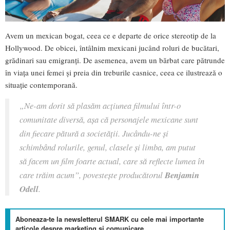
Avem un mexican bogat, ceea ce e departe de orice stereotip de la
Hollywood. De obicei, întâlnim mexicani jucând roluri de bucătari,
grădinari sau emigranți. De asemenea, avem un bărbat care pătrunde
în viața unei femei și preia din treburile casnice, ceea ce ilustrează o
situație contemporană.
„Ne-am dorit să plasăm acțiunea filmului într-o
comunitate diversă, așa că personajele mexicane sunt
din fiecare pătură a societății. Jucându-ne și
schimbând rolurile, genul, clasele și limba, am putut
să facem un film foarte actual, care să reflecte lumea în
care trăim acum”, povestește producătorul
Benjamin
Odell
.
Aboneaza-te la newsletterul SMARK cu cele mai importante
articole despre marketing si comunicare