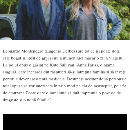
Leonardo Montenegro (Eugenio Derbez) are tot ce își poate dori,
este bogat și lipsit de griji și nu a muncit nici măcar o zi în viața lui.
La polul opus o găsim pe Kate Sullivan (Anna Faris), o mamă
singură, care încearcă din răsputeri să-și întrețină familia și să învețe
pentru a deveni asistentă medicală. Destinele acestor două personaje
total opuse se vor intersecta într-un mod pe cât de neașteptat, pe atât
de amuzant. Poate oare o minciună să țină împreună o poveste de
dragoste și o nouă familie?