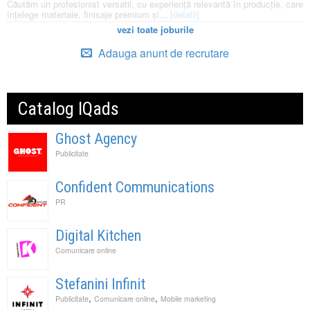
Căutăm un profesionist versatil, cu experiență relevantă în producție, care
înțelege materiale, finisaje premium și...
[detalii]
vezi toate joburile
Adauga anunt de recrutare
Catalog IQads
Ghost Agency
Publicitate
Confident Communications
PR
Digital Kitchen
Comunicare online
Stefanini Infinit
,
,
Publicitate
Comunicare online
Mobile marketing