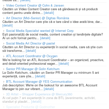
Video Content Creator @ Cohn & Jansen
Căutăm un Video Content Creator care să gândească și să producă
content pentru unele dintre...
[detalii]
Art Director (Mid–Senior) @ Digitas România
Căutăm un Art Director care știe că e tare când o idee arată bine, dar...
[detalii]
Social Media Specialist wanted @ Internet Corp
Ești pasionat(ă) de social media, content creation și tendințele digitale?
Ai un ochi format pentru...
[detalii]
Social Media Art Director @ pastel
Căutăm un Art Director cu experiență în social media, care să știe cum
să transforme...
[detalii]
ATL Account Coordinator @ Oxygen
We’re looking for an ATL Account Coordinator – an organized, proactive,
and detail-oriented professional eager...
[detalii]
Senior PR Manager @ Golin Ketchum
La Golin Ketchum, căutăm un Senior PR Manager cu minimum 5 ani
experiență, care știe...
[detalii]
BTL Account Manager @ YES Communication
Job description: We're on the lookout for an awesome BTL Account
Manager to join our vibrant...
[detalii]
3D Artist – Shopper Experience @ Mercury360
Ai cel puțin 7 ani experiență în zona de BTL (evenimente, activări,
standuri și plasări...
[detalii]
Specialist Productie @ Godmother