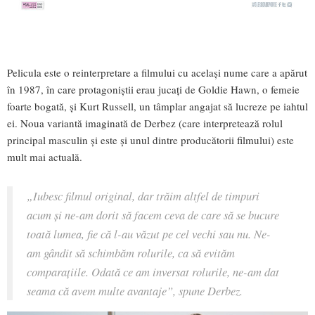
Pelicula este o reinterpretare a filmului cu același nume care a apărut
în 1987, în care protagoniștii erau jucați de Goldie Hawn, o femeie
foarte bogată, și Kurt Russell, un tâmplar angajat să lucreze pe iahtul
ei. Noua variantă imaginată de Derbez (care interpretează rolul
principal masculin și este și unul dintre producătorii filmului) este
mult mai actuală.
„Iubesc filmul original, dar trăim altfel de timpuri
acum și ne-am dorit să facem ceva de care să se bucure
toată lumea, fie că l-au văzut pe cel vechi sau nu. Ne-
am gândit să schimbăm rolurile, ca să evităm
comparațiile. Odată ce am inversat rolurile, ne-am dat
seama că avem multe avantaje”, spune Derbez.