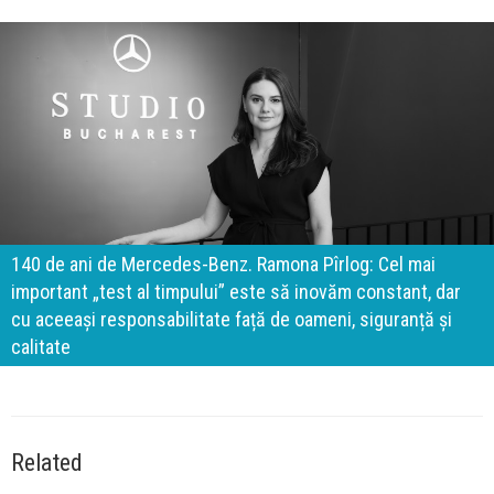
140 de ani de Mercedes-Benz. Ramona Pîrlog: Cel mai
important „test al timpului” este să inovăm constant, dar
cu aceeași responsabilitate față de oameni, siguranță și
calitate
Related