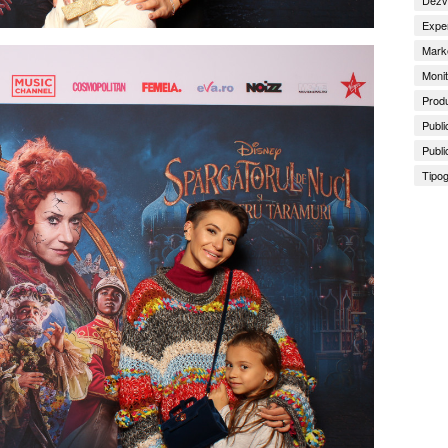
Exper
Marke
Monit
Produ
Publi
Publi
Tipog