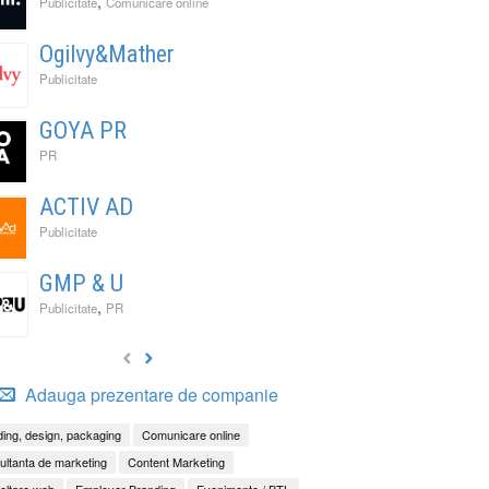
,
Publicitate
Comunicare online
Ogilvy&Mather
Publicitate
GOYA PR
PR
ACTIV AD
Publicitate
GMP & U
,
Publicitate
PR
Adauga prezentare de companie
ing, design, packaging
Comunicare online
ltanta de marketing
Content Marketing
oltare web
Employer Branding
Evenimente / BTL