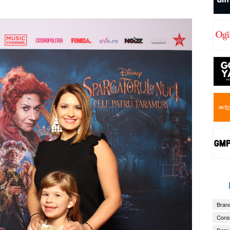
Brand
Consu
Dezv