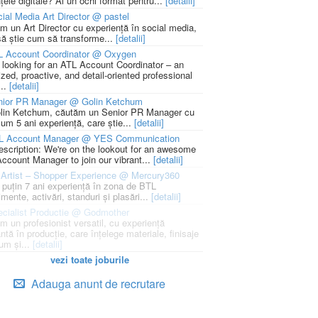
țele digitale? Ai un ochi format pentru...
[detalii]
ial Media Art Director @ pastel
m un Art Director cu experiență în social media,
să știe cum să transforme...
[detalii]
L Account Coordinator @ Oxygen
 looking for an ATL Account Coordinator – an
zed, proactive, and detail-oriented professional
...
[detalii]
nior PR Manager @ Golin Ketchum
lin Ketchum, căutăm un Senior PR Manager cu
um 5 ani experiență, care știe...
[detalii]
L Account Manager @ YES Communication
escription: We're on the lookout for an awesome
ccount Manager to join our vibrant...
[detalii]
Artist – Shopper Experience @ Mercury360
l puțin 7 ani experiență în zona de BTL
mente, activări, standuri și plasări...
[detalii]
cialist Productie @ Godmother
m un profesionist versatil, cu experiență
ntă în producție, care înțelege materiale, finisaje
um și...
[detalii]
vezi toate joburile
Adauga anunt de recrutare