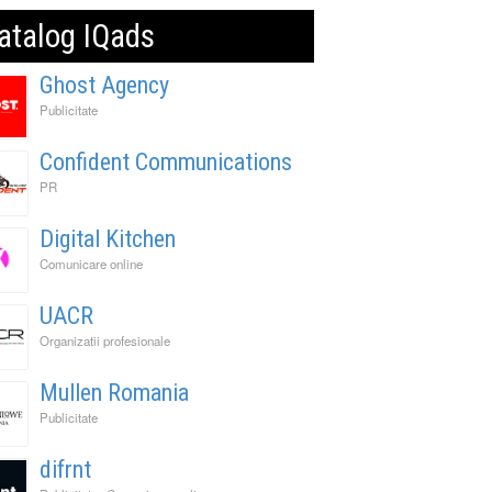
atalog IQads
Ghost Agency
Publicitate
Confident Communications
PR
Digital Kitchen
Comunicare online
UACR
Organizatii profesionale
Mullen Romania
Publicitate
difrnt