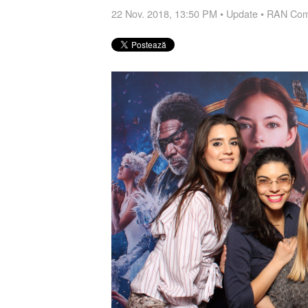
22 Nov. 2018, 13:50 PM
•
Update
•
RAN Com