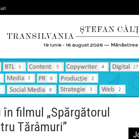
uri
 în filmul „Spărgătorul
atru Tărâmuri”
J