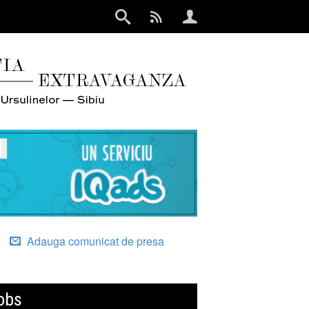
Adauga comunicat de presa
obs