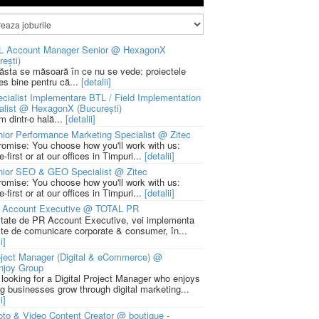
L Account Manager Senior @ HexagonX
rești)
 ăsta se măsoară în ce nu se vede: proiectele
ies bine pentru că...
[detalii]
cialist Implementare BTL / Field Implementation
alist @ HexagonX (București)
m dintr-o hală...
[detalii]
ior Performance Marketing Specialist @ Zitec
romise: You choose how you'll work with us:
-first or at our offices in Timpuri...
[detalii]
nior SEO & GEO Specialist @ Zitec
romise: You choose how you'll work with us:
-first or at our offices in Timpuri...
[detalii]
 Account Executive @ TOTAL PR
litate de PR Account Executive, vei implementa
cte de comunicare corporate & consumer, în...
i]
ject Manager (Digital & eCommerce) @
njoy Group
 looking for a Digital Project Manager who enjoys
ng businesses grow through digital marketing...
i]
to & Video Content Creator @ boutique -