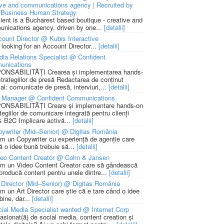
ive and communications agency | Recruited by
Business Human Strategy
lient is a Bucharest based boutique - creative and
nications agency, driven by one...
[detalii]
ount Director @ Kubis Interactive
 looking for an Account Director...
[detalii]
ia Relations Specialist @ Confident
unications
NSABILITĂȚI Crearea și implementarea hands-
strategiilor de presă Redactarea de conținut
ial: comunicate de presă, interviuri,...
[detalii]
 Manager @ Confident Communications
NSABILITĂȚI Creare și implementare hands-on
tegiilor de comunicare integrată pentru clienți
 B2C Implicare activă...
[detalii]
ywriter (Mid–Senior) @ Digitas România
m un Copywriter cu experiență de agenție care
ă o idee bună trebuie să...
[detalii]
deo Content Creator @ Cohn & Jansen
m un Video Content Creator care să gândească
 producă content pentru unele dintre...
[detalii]
 Director (Mid–Senior) @ Digitas România
m un Art Director care știe că e tare când o idee
bine, dar...
[detalii]
ial Media Specialist wanted @ Internet Corp
pasionat(ă) de social media, content creation și