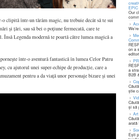
creat
EPIC 
Our c
commu
r-o clipită într-un tărâm magic, nu trebuie decât să te sui
Acc
mări şi ţări, sau să bei o poţiune fermecată, care te
We’re
Med
bil. Însă Legenda modernă te poartă către lumea magică a
Comm
RESPO
on a 
editor
porneşte într-o aventură fantastică în lumea Celor Patru
PR
RESPO
ey, cu ajutorul unei super-echipe de producţie, care a
a stra
B2B &
amuzament pentru a da viaţă unor personaje bizare şi unei
Cop
Căută
știe c
Vi
Căută
și să
Art
Căută
arată 
Soc
Ești 