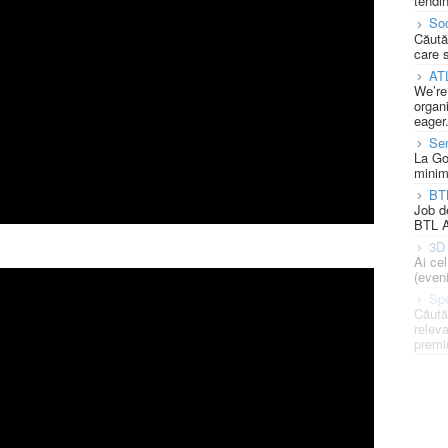
tendin
Soc
Căută
care 
AT
We’re
organi
eager
Se
La Go
minim
BT
Job d
BTL A
3D 
Ai ce
(eveni
Spe
Căută
releva
premi