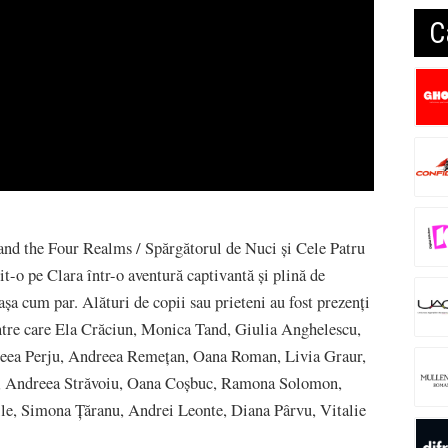
C
nd the Four Realms / Spărgătorul de Nuci și Cele Patru
it-o pe Clara într-o aventură captivantă și plină de
așa cum par. Alături de copii sau prieteni au fost prezenți
rintre care Ela Crăciun, Monica Tand, Giulia Anghelescu,
reea Perju, Andreea Remețan, Oana Roman, Livia Graur,
 Andreea Străvoiu, Oana Coșbuc, Ramona Solomon,
e, Simona Țăranu, Andrei Leonte, Diana Pârvu, Vitalie