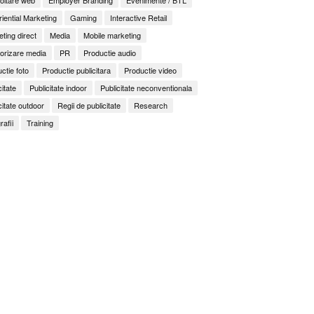
iential Marketing
Gaming
Interactive Retail
ting direct
Media
Mobile marketing
orizare media
PR
Productie audio
ctie foto
Productie publicitara
Productie video
citate
Publicitate indoor
Publicitate neconventionala
citate outdoor
Regii de publicitate
Research
rafii
Training