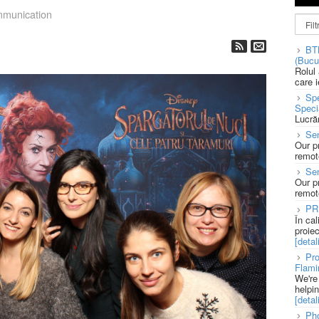
munication
BT
(Bucu
Rolul
care 
Spe
Speci
Lucră
Sen
Our p
remote
Se
Our p
remote
PR
În ca
proie
[detali
Pro
Flami
We're
helpi
[detali
Pho