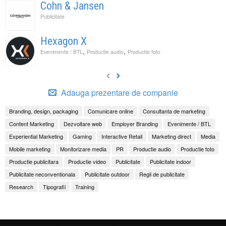
Cohn & Jansen
Publicitate
Hexagon X
,
,
Evenimente / BTL
Productie audio
Productie foto
Adauga prezentare de companie
Branding, design, packaging
Comunicare online
Consultanta de marketing
Content Marketing
Dezvoltare web
Employer Branding
Evenimente / BTL
Experiential Marketing
Gaming
Interactive Retail
Marketing direct
Media
Mobile marketing
Monitorizare media
PR
Productie audio
Productie foto
Productie publicitara
Productie video
Publicitate
Publicitate indoor
Publicitate neconventionala
Publicitate outdoor
Regii de publicitate
Research
Tipografii
Training