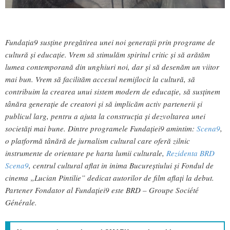
Fundația9 susține pregătirea unei noi generații prin programe de
cultură și educație. Vrem să stimulăm spiritul critic și să arătăm
lumea contemporană din unghiuri noi, dar și să desenăm un viitor
mai bun. Vrem să facilităm accesul nemijlocit la cultură, să
contribuim la crearea unui sistem modern de educație, să susținem
tânăra generație de creatori și să implicăm activ partenerii și
publicul larg, pentru a ajuta la construcția și dezvoltarea unei
societăți mai bune. Dintre programele Fundației9 amintim:
Scena9
,
o platformă tânără de jurnalism cultural care oferă zilnic
instrumente de orientare pe harta lumii culturale,
Rezidenta BRD
Scena9
, centrul cultural aflat in inima Bucureștiului și Fondul de
cinema „Lucian Pintilie” dedicat autorilor de film aflați la debut.
Partener Fondator al Fundației9 este BRD – Groupe Société
Générale.