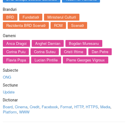
Branduri
BRD
Fundatia9
Ministerul Culturii
Rezidenta BRD Scena9
ROM
Scena9
Oameni
Anca Dragoi
Anghel Damian
Bogdan Muresanu
Corina Puiu
Corina Suteu
Cristi Iftime
Dan Petre
Flavia Popa
Lucian Pintilie
Pierre Georges Vigroux
Subiecte
ONG
Sectiune
Update
Dictionar
Board
,
Cinema
,
Credit
,
Facebook
,
Format
,
HTTP
,
HTTPS
,
Media
,
Platform
,
WWW