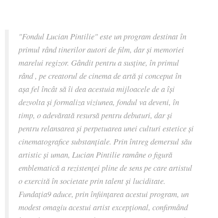
"Fondul Lucian Pintilie" este un program destinat în
primul rând tinerilor autori de film, dar și memoriei
marelui regizor. Gândit pentru a susține, în primul
rând , pe creatorul de cinema de artă și conceput în
așa fel încât să îi dea acestuia mijloacele de a își
dezvolta și formaliza viziunea, fondul va deveni, în
timp, o adevărată resursă pentru debuturi, dar și
pentru relansarea și perpetuarea unei culturi estetice și
cinematografice substanțiale. Prin întreg demersul său
artistic și uman, Lucian Pintilie ramâne o figură
emblematică a rezistenței pline de sens pe care artistul
o exercită în societate prin talent și luciditate.
Fundația9 aduce, prin înființarea acestui program, un
modest omagiu acestui artist excepțional, confirmând