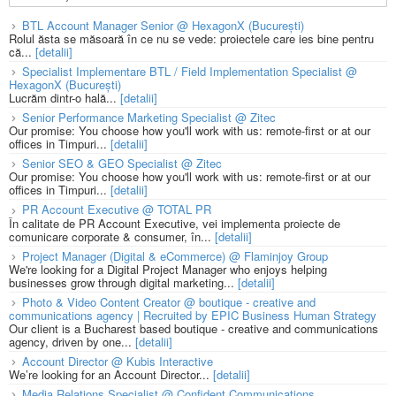
BTL Account Manager Senior @ HexagonX (București)
Rolul ăsta se măsoară în ce nu se vede: proiectele care ies bine pentru
că...
[detalii]
Specialist Implementare BTL / Field Implementation Specialist @
HexagonX (București)
Lucrăm dintr-o hală...
[detalii]
Senior Performance Marketing Specialist @ Zitec
Our promise: You choose how you'll work with us: remote-first or at our
offices in Timpuri...
[detalii]
Senior SEO & GEO Specialist @ Zitec
Our promise: You choose how you'll work with us: remote-first or at our
offices in Timpuri...
[detalii]
PR Account Executive @ TOTAL PR
În calitate de PR Account Executive, vei implementa proiecte de
comunicare corporate & consumer, în...
[detalii]
Project Manager (Digital & eCommerce) @ Flaminjoy Group
We're looking for a Digital Project Manager who enjoys helping
businesses grow through digital marketing...
[detalii]
Photo & Video Content Creator @ boutique - creative and
communications agency | Recruited by EPIC Business Human Strategy
Our client is a Bucharest based boutique - creative and communications
agency, driven by one...
[detalii]
Account Director @ Kubis Interactive
We’re looking for an Account Director...
[detalii]
Media Relations Specialist @ Confident Communications