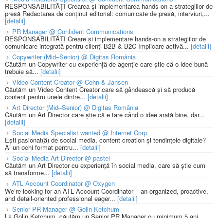
RESPONSABILITĂȚI Crearea și implementarea hands-on a strategiilor de
presă Redactarea de conținut editorial: comunicate de presă, interviuri,...
[detalii]
PR Manager @ Confident Communications
RESPONSABILITĂȚI Creare și implementare hands-on a strategiilor de
comunicare integrată pentru clienți B2B & B2C Implicare activă...
[detalii]
Copywriter (Mid–Senior) @ Digitas România
Căutăm un Copywriter cu experiență de agenție care știe că o idee bună
trebuie să...
[detalii]
Video Content Creator @ Cohn & Jansen
Căutăm un Video Content Creator care să gândească și să producă
content pentru unele dintre...
[detalii]
Art Director (Mid–Senior) @ Digitas România
Căutăm un Art Director care știe că e tare când o idee arată bine, dar...
[detalii]
Social Media Specialist wanted @ Internet Corp
Ești pasionat(ă) de social media, content creation și tendințele digitale?
Ai un ochi format pentru...
[detalii]
Social Media Art Director @ pastel
Căutăm un Art Director cu experiență în social media, care să știe cum
să transforme...
[detalii]
ATL Account Coordinator @ Oxygen
We’re looking for an ATL Account Coordinator – an organized, proactive,
and detail-oriented professional eager...
[detalii]
Senior PR Manager @ Golin Ketchum
La Golin Ketchum, căutăm un Senior PR Manager cu minimum 5 ani