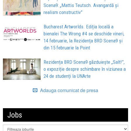
Scena9: „Mattis Teutsch. Avangardă și
realism constructiv”
Bucharest Artworlds. Ediția locală a
bienalei The Wrong #4 se deschide vineri,
14 februarie, la Rezidența BRD Scena9 și
din 15 februarie la Point
Rezidența BRD Scena9 găzduiește „Salt!”,
o expoziție despre schimbare în viziunea a
24 de studenți la UNArte
Adauga comunicat de presa
Jobs