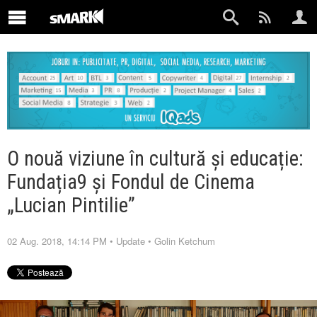
O nouă viziune în cultură și educație:
Fundația9 și Fondul de Cinema
„Lucian Pintilie”
02 Aug. 2018, 14:14 PM
•
Update
•
Golin Ketchum