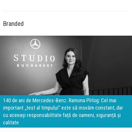
Branded
140 de ani de Mercedes-Benz. Ramona Pîrlog: Cel mai
important „test al timpului” este să inovăm constant, dar
cu aceeași responsabilitate față de oameni, siguranță și
calitate