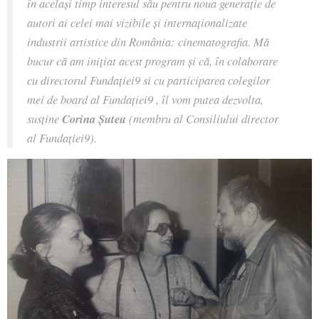
în același timp interesul său pentru noua generație de
autori ai celei mai vizibile și internaționalizate
industrii artistice din România: cinematografia. Mă
bucur că am inițiat acest program și că, în colaborare
cu directorul Fundației9 si cu participarea colegilor
mei de board al Fundației9 , îl vom putea dezvolta,
susține
Corina Șuteu
(membru al Consiliului director
al Fundației9).