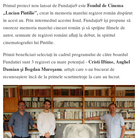
Fondul de Cinema
Primul proiect nou lansat de Fundația9 este
„Lucian Pintilie”,
creat în memoria marelui regizor român dispărut
în acest an. Prin intermediul acestui fond, Fundația9 își propune să
onoreze memoria marelui cineast român și să sprijine filmele de
autor, semnate de regizori români aflați la debut, în spiritul
cinematografiei lui Pintilie.
Primii beneficiari selectați în cadrul programului de către boardul
Cristi Iftime, Anghel
Fundatiei sunt 3 regizori cu mare potențial -
Damian și Bogdan Mureșanu
, artiști care s-au bucurat de
recunoaștere încă de la primele scurtmetraje la care au lucrat.