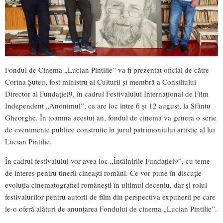
Fondul de Cinema „Lucian Pintilie” va fi prezentat oficial de către
Corina Șuteu, fost ministru al Culturii și membră a Consiliului
Director al Fundației9, în cadrul Festivalului Internațional de Film
Independent „Anonimul”, ce are loc între 6 și 12 august, la Sfântu
Gheorghe. În toamna acestui an, fondul de cinema va genera o serie
de evenimente publice construite în jurul patrimoniului artistic al lui
Lucian Pintilie.
În cadrul festivalului vor avea loc „Întâlnirile Fundației9”, cu teme
de interes pentru tinerii cineaști români. Ce vor pune în discuție
evoluția cinematografiei românești în ultimul deceniu, dar și rolul
festivalurilor pentru autorii de film din perspectiva expunerii pe care
le-o oferă alături de anunțarea Fondului de cinema „Lucian Pintilie”.