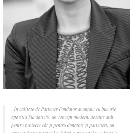
„În calitate de Partener Fondator anunțăm cu bucurie
apariția Fundației9, un concept modern, deschis atât
pentru proiecte cât și pentru donatori și parteneri, un
proiect destinat tinerilor lideri și proiectelor culturale