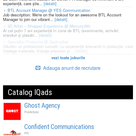
experiență, care știe...
[detalii]
BTL Account Manager @ YES Communication
Job description: We're on the lookout for an awesome BTL Account
Manager to join our vibrant...
[detalii]
3D Artist – Shopper Experience @ Mercury360
Ai cel puțin 7 ani experiență în zona de BTL (evenimente, activări,
standuri și plasări...
[detalii]
Specialist Productie @ Godmother
Căutăm un profesionist versatil, cu experiență relevantă în producție, care
înțelege materiale, finisaje premium și...
[detalii]
vezi toate joburile
Adauga anunt de recrutare
Catalog IQads
Ghost Agency
Publicitate
Confident Communications
PR