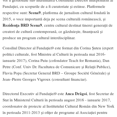
vor fi gestionate sub îndrumarea Consiliului Director independent al
Fundației, cu scopurile de a fi curatoriate și extinse. Platformele
Scena9
respective sunt:
, platforma de jurnalism cultural fondată în
2015, o voce importantă deja pe scena culturală românească, și
Rezidența BRD Scena9
, centru cultural destinat tinerei generații de
creatori de cultură contemporană, ce găzduiește, finanțează și
produce un program cultural interdisciplinar.
Consiliul Director al Fundației9 este format din Corina Șuteu (expert
politici culturale, fost Ministru al Culturii în perioada mai 2016-
ianuarie 2017), Corina Puiu (cofondator Teach for Romania), Dan
Petre (Conf. Univ Dr. Facultatea de Comunicare și Relații Publice),
Flavia Popa (Secretar General BRD – Groupe Société Générale) și
Jean–Pierre Georges Vigroux (consultant financiar).
Anca Drăgoi
Directorul Executiv al Fundației9 este
, fost Secretar de
Stat în Ministerul Culturii în perioada august 2016 - ianuarie 2017,
coordonator de proiecte al Institutului Cultural Român din New York
în perioada 2011-2013 și ofițer de programe al Asociației pentru