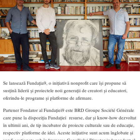
Se lansează Fundația9, o inițiativă nonprofit care își propune să
susțină liderii și proiectele noii generații de creatori și educatori,
oferindu-le programe și platforme de afirmare.
Partener Fondator al Fundației9 este BRD Groupe Société Générale
care pune la dispoziția Fundației resurse, dar și know-how dezvoltat
în ultimii ani, de tip incubator de proiecte culturale sau de educație,
respectiv platforme de idei. Aceste inițiative sunt acum înglobate și