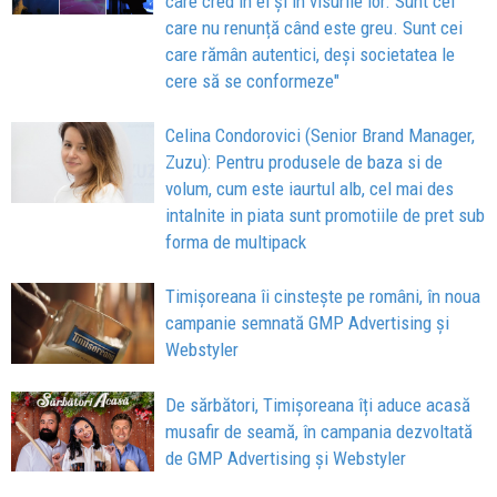
care cred în ei și în visurile lor. Sunt cei
care nu renunță când este greu. Sunt cei
care rămân autentici, deși societatea le
cere să se conformeze"
Celina Condorovici (Senior Brand Manager,
Zuzu): Pentru produsele de baza si de
volum, cum este iaurtul alb, cel mai des
intalnite in piata sunt promotiile de pret sub
forma de multipack
Timișoreana îi cinstește pe români, în noua
campanie semnată GMP Advertising și
Webstyler
De sărbători, Timișoreana îți aduce acasă
musafir de seamă, în campania dezvoltată
de GMP Advertising și Webstyler