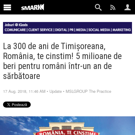
La 300 de ani de Timișoreana,
România, te cinstim! 5 milioane de
beri pentru români într-un an de
sărbătoare
17 Aug. 2018, 11:46 AM
•
Update
•
MSLGROUP The Practice