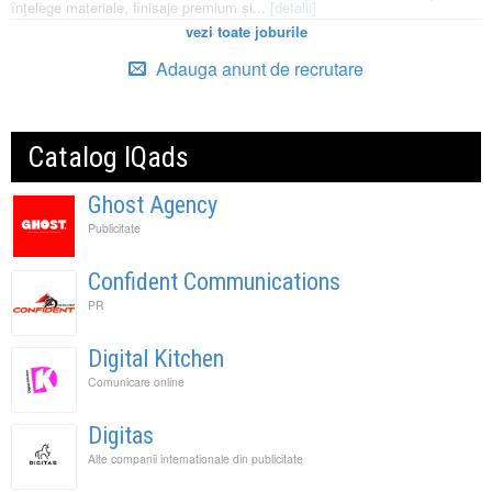
înțelege materiale, finisaje premium și...
[detalii]
vezi toate joburile
Adauga anunt de recrutare
Catalog IQads
Ghost Agency
Publicitate
Confident Communications
PR
Digital Kitchen
Comunicare online
Digitas
Alte companii internationale din publicitate