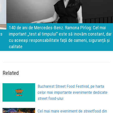
140 de ani de Mercedes-Benz. Ramona Pîrlog: Cel mai
important „test al timpului” este să inovăm constant, dar
cu aceeași responsabilitate față de oameni, siguranță și
calitate
Related
Bucharest Street Food Festival, pe harta
celor mai importante evenimente dedicate
street food-ului
Cel mai mare eveniment de streetfood din