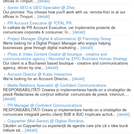
offices in Timpuri...
[detalii]
Senior SEO & GEO Specialist @ Zitec
Our promise: You choose how you'll work with us: remote-first or at our
offices in Timpuri...
[detalii]
PR Account Executive @ TOTAL PR
În calitate de PR Account Executive, vei implementa proiecte de
comunicare corporate & consumer, în...
[detalii]
Project Manager (Digital & eCommerce) @ Flaminjoy Group
We're looking for a Digital Project Manager who enjoys helping
businesses grow through digital marketing...
[detalii]
Photo & Video Content Creator @ boutique - creative and
communications agency | Recruited by EPIC Business Human Strategy
Our client is a Bucharest based boutique - creative and communications
agency, driven by one...
[detalii]
Account Director @ Kubis Interactive
We’re looking for an Account Director...
[detalii]
Media Relations Specialist @ Confident Communications
RESPONSABILITĂȚI Crearea și implementarea hands-on a strategiilor de
presă Redactarea de conținut editorial: comunicate de presă, interviuri,...
[detalii]
PR Manager @ Confident Communications
RESPONSABILITĂȚI Creare și implementare hands-on a strategiilor de
comunicare integrată pentru clienți B2B & B2C Implicare activă...
[detalii]
Copywriter (Mid–Senior) @ Digitas România
Căutăm un Copywriter cu experiență de agenție care știe că o idee bună
trebuie să...
[detalii]