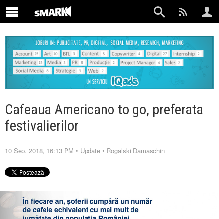
Cafeaua Americano to go, preferata
festivalierilor
10 Sep. 2018, 16:13 PM
•
Update
•
Rogalski Damaschin