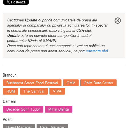
Sectiunea
Update
cuprinde comunicatele de presa ale
agentiilor si companiilor cu privire la activitatea lor, in special
in domeniile comunicarii, marketingului si CSR-ului.
Update
este un serviciu oferit companiilor in cadrul
platformelor IQads si SMARK.
Daca esti reprezentantul unei companii si vrei sa publici un
comunicat de presa prin acest serviciu, ne poti
contacta aici
.
Branduri
Bucharest Street Food Festival
OMV
OMV Data Center
ROM
The Carnival
VIVA
Oameni
Decebal Sorin Tudor
Mihai Chirita
Pozitii
Brand Manager
Retail Manager