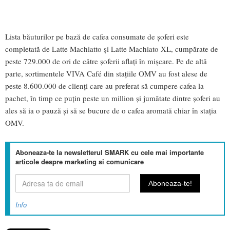
Lista băuturilor pe bază de cafea consumate de șoferi este
completată de Latte Machiatto și Latte Machiato XL, cumpărate de
peste 729.000 de ori de către șoferii aflați în mișcare. Pe de altă
parte, sortimentele VIVA Café din stațiile OMV au fost alese de
peste 8.600.000 de clienți care au preferat să cumpere cafea la
pachet, în timp ce puțin peste un million și jumătate dintre șoferi au
ales să ia o pauză și să se bucure de o cafea aromată chiar în stația
OMV.
Aboneaza-te la newsletterul SMARK cu cele mai importante
articole despre marketing si comunicare
Info