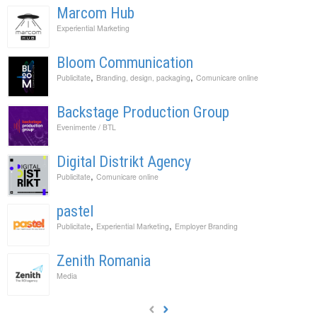
Marcom Hub
Experiential Marketing
Bloom Communication
,
,
Publicitate
Branding, design, packaging
Comunicare online
Backstage Production Group
Evenimente / BTL
Digital Distrikt Agency
,
Publicitate
Comunicare online
pastel
,
,
Publicitate
Experiential Marketing
Employer Branding
Zenith Romania
Media