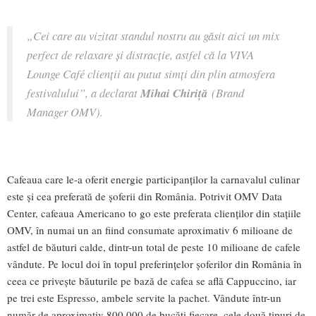
„Cei care au vizitat standul nostru au găsit aici un mix
perfect de relaxare și distracție, astfel că la VIVA
Lounge Café clienții au putut simți din plin atmosfera
festivalului”, a declarat
Mihai Chiriță
(Brand
Manager OMV).
Cafeaua care le-a oferit energie participanților la carnavalul culinar
este și cea preferată de șoferii din România. Potrivit OMV Data
Center, cafeaua Americano to go este preferata clienților din stațiile
OMV, în numai un an fiind consumate aproximativ 6 milioane de
astfel de băuturi calde, dintr-un total de peste 10 milioane de cafele
vândute. Pe locul doi în topul preferințelor șoferilor din România în
ceea ce privește băuturile pe bază de cafea se află Cappuccino, iar
pe trei este Espresso, ambele servite la pachet. Vândute într-un
număr de aproximativ 800,000 de bucăți fiecare, cele două tipuri de