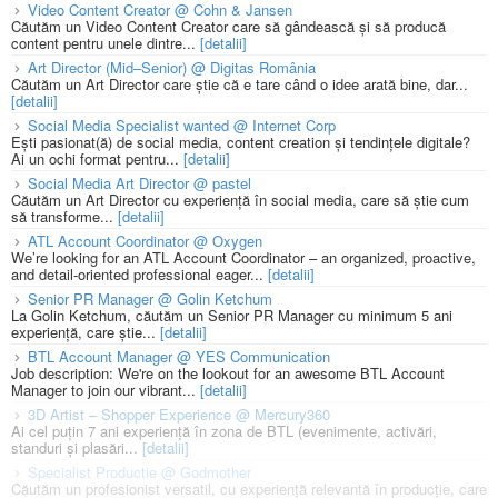
Video Content Creator @ Cohn & Jansen
Căutăm un Video Content Creator care să gândească și să producă
content pentru unele dintre...
[detalii]
Art Director (Mid–Senior) @ Digitas România
Căutăm un Art Director care știe că e tare când o idee arată bine, dar...
[detalii]
Social Media Specialist wanted @ Internet Corp
Ești pasionat(ă) de social media, content creation și tendințele digitale?
Ai un ochi format pentru...
[detalii]
Social Media Art Director @ pastel
Căutăm un Art Director cu experiență în social media, care să știe cum
să transforme...
[detalii]
ATL Account Coordinator @ Oxygen
We’re looking for an ATL Account Coordinator – an organized, proactive,
and detail-oriented professional eager...
[detalii]
Senior PR Manager @ Golin Ketchum
La Golin Ketchum, căutăm un Senior PR Manager cu minimum 5 ani
experiență, care știe...
[detalii]
BTL Account Manager @ YES Communication
Job description: We're on the lookout for an awesome BTL Account
Manager to join our vibrant...
[detalii]
3D Artist – Shopper Experience @ Mercury360
Ai cel puțin 7 ani experiență în zona de BTL (evenimente, activări,
standuri și plasări...
[detalii]
Specialist Productie @ Godmother
Căutăm un profesionist versatil, cu experiență relevantă în producție, care