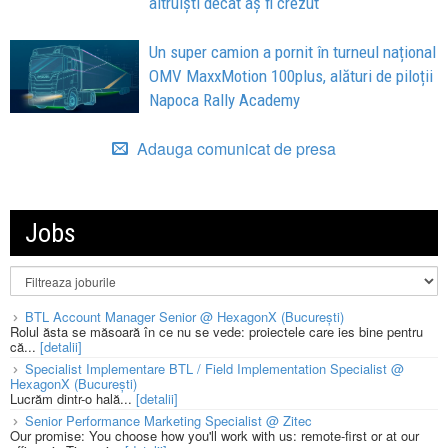
altruiști decât aș fi crezut
Un super camion a pornit în turneul național
OMV MaxxMotion 100plus, alături de piloții
Napoca Rally Academy
Adauga comunicat de presa
Jobs
BTL Account Manager Senior @ HexagonX (București)
Rolul ăsta se măsoară în ce nu se vede: proiectele care ies bine pentru
că...
[detalii]
Specialist Implementare BTL / Field Implementation Specialist @
HexagonX (București)
Lucrăm dintr-o hală...
[detalii]
Senior Performance Marketing Specialist @ Zitec
Our promise: You choose how you'll work with us: remote-first or at our