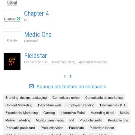
Chapter 4
PR
Medic One
Publicitate
Fieldstar
,
,
Evenimente / BTL
Marketing direct
Experiential Marketing
Adauga prezentare de companie
Branding, design, packaging
Comunicare online
Consultanta de marketing
Content Marketing
Dezvoltare web
Employer Branding
Evenimente / BTL
Experiential Marketing
Gaming
Interactive Retail
Marketing direct
Media
Mobile marketing
Monitorizare media
PR
Productie audio
Productie foto
Productie publicitara
Productie video
Publicitate
Publicitate indoor
Publicitate neconventionala
Publicitate outdoor
Regii de publicitate