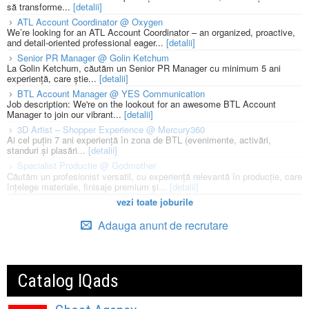
să transforme...
[detalii]
ATL Account Coordinator @ Oxygen
We’re looking for an ATL Account Coordinator – an organized, proactive,
and detail-oriented professional eager...
[detalii]
Senior PR Manager @ Golin Ketchum
La Golin Ketchum, căutăm un Senior PR Manager cu minimum 5 ani
experiență, care știe...
[detalii]
BTL Account Manager @ YES Communication
Job description: We're on the lookout for an awesome BTL Account
Manager to join our vibrant...
[detalii]
3D Artist – Shopper Experience @ Mercury360
Ai cel puțin 7 ani experiență în zona de BTL (evenimente, activări,
standuri și plasări...
[detalii]
Specialist Productie @ Godmother
Căutăm un profesionist versatil, cu experiență relevantă în producție, care
înțelege materiale, finisaje premium și...
[detalii]
vezi toate joburile
Adauga anunt de recrutare
Catalog IQads