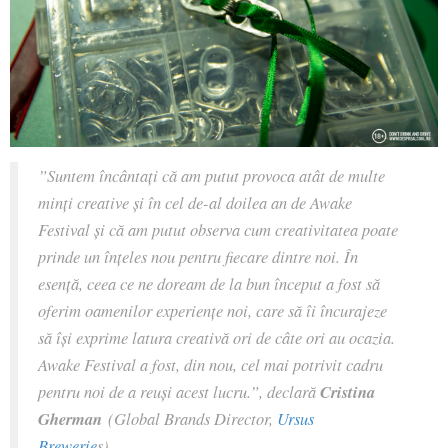
”Suntem încântați că am putut provoca atât de multe
minți creative și în cel de-al doilea an de Awake
Festival și că am putut observa cum creativitatea poate
prinde un înțeles nou pentru fiecare dintre noi. În
esență, ceea ce ne doream de la bun început a fost să
oferim oamenilor experiențe noi, care să îi încurajeze
să își exprime latura creativă ori de câte ori au ocazia.
Awake Festival a fost, din nou, cel mai potrivit cadru
pentru noi de a reuși acest lucru.”, declară
Cristina
Gherman
(Global Brands Director,
Ursus
Brewerie
s).