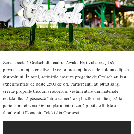
Zona specială Grolsch din cadrul Awake Festival a reușit să
provoace mințile creative ale celor prezenți la cea de-a doua ediție a
festivalului. În total, activările creative pregătite de Grolsch au fost
experimentate de peste 2500 de ori. Participanții au putut să își
creeze propriile tricouri și accesorii vestimentare din materiale
reciclabile, să pășească într-o cameră a oglinzilor infinite și să ia
parte la un cinema 360 amplasat într-o zonă plină de liniște a
fabulosului Domeniu Teleki din Gornești.