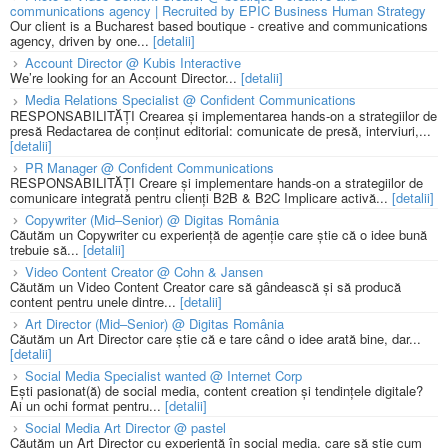
communications agency | Recruited by EPIC Business Human Strategy
Our client is a Bucharest based boutique - creative and communications
agency, driven by one...
[detalii]
Account Director @ Kubis Interactive
We’re looking for an Account Director...
[detalii]
Media Relations Specialist @ Confident Communications
RESPONSABILITĂȚI Crearea și implementarea hands-on a strategiilor de
presă Redactarea de conținut editorial: comunicate de presă, interviuri,...
[detalii]
PR Manager @ Confident Communications
RESPONSABILITĂȚI Creare și implementare hands-on a strategiilor de
comunicare integrată pentru clienți B2B & B2C Implicare activă...
[detalii]
Copywriter (Mid–Senior) @ Digitas România
Căutăm un Copywriter cu experiență de agenție care știe că o idee bună
trebuie să...
[detalii]
Video Content Creator @ Cohn & Jansen
Căutăm un Video Content Creator care să gândească și să producă
content pentru unele dintre...
[detalii]
Art Director (Mid–Senior) @ Digitas România
Căutăm un Art Director care știe că e tare când o idee arată bine, dar...
[detalii]
Social Media Specialist wanted @ Internet Corp
Ești pasionat(ă) de social media, content creation și tendințele digitale?
Ai un ochi format pentru...
[detalii]
Social Media Art Director @ pastel
Căutăm un Art Director cu experiență în social media, care să știe cum