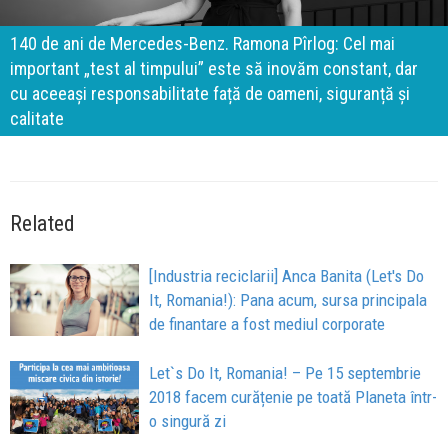
140 de ani de Mercedes-Benz. Ramona Pîrlog: Cel mai
important „test al timpului” este să inovăm constant, dar
cu aceeași responsabilitate față de oameni, siguranță și
calitate
Related
[Industria reciclarii] Anca Banita (Let's Do
It, Romania!): Pana acum, sursa principala
de finantare a fost mediul corporate
Let`s Do It, Romania! – Pe 15 septembrie
2018 facem curățenie pe toată Planeta într-
o singură zi