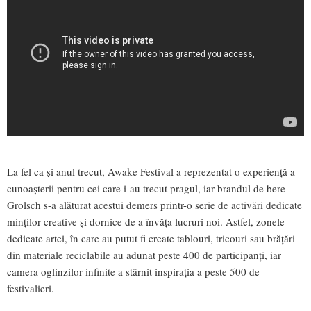
La fel ca și anul trecut, Awake Festival a reprezentat o experiență a
cunoașterii pentru cei care i-au trecut pragul, iar brandul de bere
Grolsch s-a alăturat acestui demers printr-o serie de activări dedicate
minților creative și dornice de a învăța lucruri noi. Astfel, zonele
dedicate artei, în care au putut fi create tablouri, tricouri sau brățări
din materiale reciclabile au adunat peste 400 de participanți, iar
camera oglinzilor infinite a stârnit inspirația a peste 500 de
festivalieri.