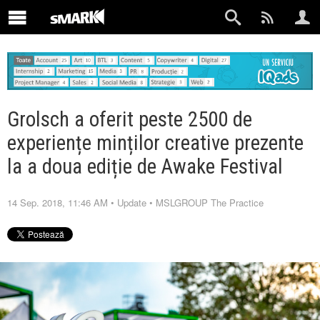
Grolsch a oferit peste 2500 de
experiențe minților creative prezente
la a doua ediție de Awake Festival
14 Sep. 2018, 11:46 AM
•
Update
•
MSLGROUP The Practice