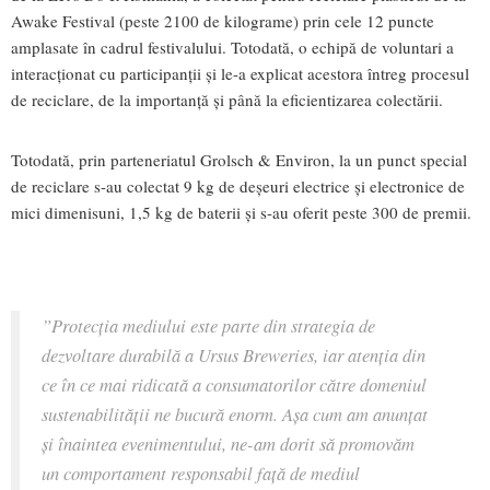
Awake Festival (peste 2100 de kilograme) prin cele 12 puncte
amplasate în cadrul festivalului. Totodată, o echipă de voluntari a
interacționat cu participanții și le-a explicat acestora întreg procesul
de reciclare, de la importanță și până la eficientizarea colectării.
Totodată, prin parteneriatul Grolsch & Environ, la un punct special
de reciclare s-au colectat 9 kg de deșeuri electrice și electronice de
mici dimenisuni, 1,5 kg de baterii și s-au oferit peste 300 de premii.
”Protecția mediului este parte din strategia de
dezvoltare durabilă a Ursus Breweries, iar atenția din
ce în ce mai ridicată a consumatorilor către domeniul
sustenabilității ne bucură enorm. Așa cum am anunțat
și înaintea evenimentului, ne-am dorit să promovăm
un comportament responsabil față de mediul