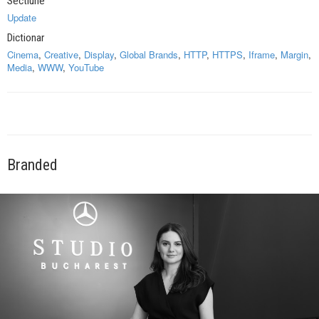
Sectiune
Update
Dictionar
Cinema
,
Creative
,
Display
,
Global Brands
,
HTTP
,
HTTPS
,
Iframe
,
Margin
,
Media
,
WWW
,
YouTube
Branded