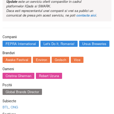
Update
este un serviciu oferit companiilor in cadrul
platformelor IQads si SMARK.
Daca esti reprezentantul unei companii si vrei sa publici un
comunicat de presa prin acest serviciu, ne poti
contacta aici
.
Companii
FEPRA International
Let's Do It, Romania!
Ursus Breweries
Branduri
Awake Festival
Environ
Grolsch
Vice
Oameni
Cristina Gherman
Robert Uzuna
Pozitii
Global Brands Director
Subiecte
BTL
,
ONG