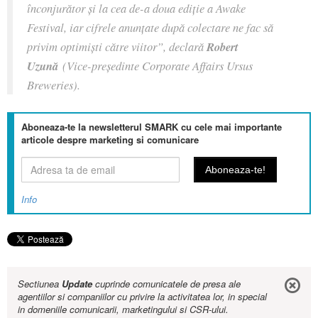
înconjurător și la cea de-a doua ediție a Awake
Festival, iar cifrele anunțate după colectare ne fac să
privim optimiști către viitor”, declară
Robert
Uzună
(Vice-președinte Corporate Affairs Ursus
Breweries).
Aboneaza-te la newsletterul SMARK cu cele mai importante
articole despre marketing si comunicare
Info
Sectiunea
Update
cuprinde comunicatele de presa ale
agentiilor si companiilor cu privire la activitatea lor, in special
in domeniile comunicarii, marketingului si CSR-ului.