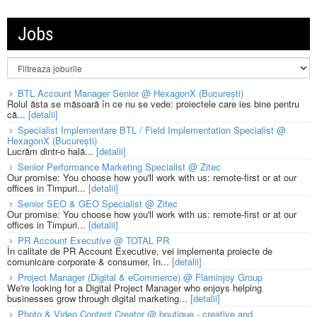
Jobs
BTL Account Manager Senior @ HexagonX (București)
Rolul ăsta se măsoară în ce nu se vede: proiectele care ies bine pentru
că...
[detalii]
Specialist Implementare BTL / Field Implementation Specialist @
HexagonX (București)
Lucrăm dintr-o hală...
[detalii]
Senior Performance Marketing Specialist @ Zitec
Our promise: You choose how you'll work with us: remote-first or at our
offices in Timpuri...
[detalii]
Senior SEO & GEO Specialist @ Zitec
Our promise: You choose how you'll work with us: remote-first or at our
offices in Timpuri...
[detalii]
PR Account Executive @ TOTAL PR
În calitate de PR Account Executive, vei implementa proiecte de
comunicare corporate & consumer, în...
[detalii]
Project Manager (Digital & eCommerce) @ Flaminjoy Group
We're looking for a Digital Project Manager who enjoys helping
businesses grow through digital marketing...
[detalii]
Photo & Video Content Creator @ boutique - creative and