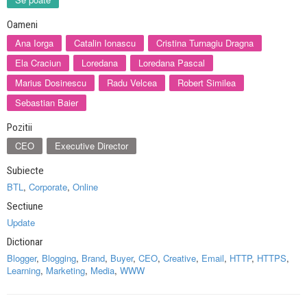
Oameni
Ana Iorga
Catalin Ionascu
Cristina Turnagiu Dragna
Ela Craciun
Loredana
Loredana Pascal
Marius Dosinescu
Radu Velcea
Robert Similea
Sebastian Baier
Pozitii
CEO
Executive Director
Subiecte
BTL
,
Corporate
,
Online
Sectiune
Update
Dictionar
Blogger
,
Blogging
,
Brand
,
Buyer
,
CEO
,
Creative
,
Email
,
HTTP
,
HTTPS
,
Learning
,
Marketing
,
Media
,
WWW