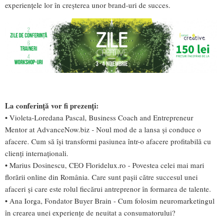
experiențele lor în creșterea unor brand-uri de succes.
La conferință vor fi prezenți:
• Violeta-Loredana Pascal, Business Coach and Entrepreneur
Mentor at AdvanceNow.biz - Noul mod de a lansa și conduce o
afacere. Cum să își transformi pasiunea într-o afacere profitabilă cu
clienți internaționali.
• Marius Dosinescu, CEO Floridelux.ro - Povestea celei mai mari
florării online din România. Care sunt pașii către succesul unei
afaceri și care este rolul fiecărui antreprenor în formarea de talente.
• Ana Iorga, Fondator Buyer Brain - Cum folosim neuromarketingul
în crearea unei experiențe de neuitat a consumatorului?