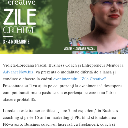
Violeta-Loredana Pascal, Business Coach și Entrepreneur Mentor la
AdvanceNow.biz
, va prezenta o modalitate diferită de a lansa și
conduce o afacere în cadrul
evenimentului ”Zile Creative”
.
Prezentarea sa îi va ajuta pe cei prezenţi la eveniment să descopere
cum pot transforma o pasiune sau experienţa pe care o au într-o
afacere profitabilă.
Loredana este trainer certificat și are 7 ani experiență în Business
coaching și peste 15 ani în marketing și PR, fiind şi fondatoarea
PRwave.ro. Bussines coach-ul lucrează cu freelanceri, coach și