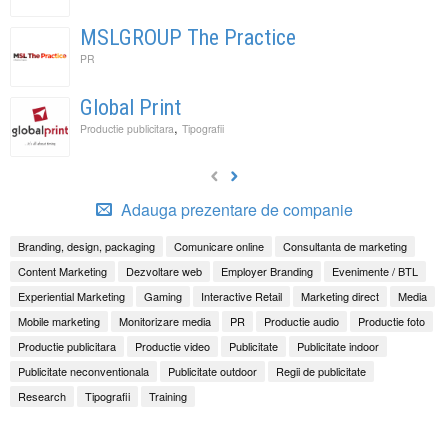
MSLGROUP The Practice
PR
Global Print
,
Productie publicitara
Tipografii
Adauga prezentare de companie
Branding, design, packaging
Comunicare online
Consultanta de marketing
Content Marketing
Dezvoltare web
Employer Branding
Evenimente / BTL
Experiential Marketing
Gaming
Interactive Retail
Marketing direct
Media
Mobile marketing
Monitorizare media
PR
Productie audio
Productie foto
Productie publicitara
Productie video
Publicitate
Publicitate indoor
Publicitate neconventionala
Publicitate outdoor
Regii de publicitate
Research
Tipografii
Training