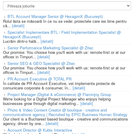
BTL Account Manager Senior @ HexagonX (București)
Rolul ăsta se măsoară în ce nu se vede: proiectele care ies bine pentru
că...
[detalii]
Specialist Implementare BTL / Field Implementation Specialist @
HexagonX (București)
Lucrăm dintr-o hală...
[detalii]
Senior Performance Marketing Specialist @ Zitec
Our promise: You choose how you'll work with us: remote-first or at our
offices in Timpuri...
[detalii]
Senior SEO & GEO Specialist @ Zitec
Our promise: You choose how you'll work with us: remote-first or at our
offices in Timpuri...
[detalii]
PR Account Executive @ TOTAL PR
În calitate de PR Account Executive, vei implementa proiecte de
comunicare corporate & consumer, în...
[detalii]
Project Manager (Digital & eCommerce) @ Flaminjoy Group
We're looking for a Digital Project Manager who enjoys helping
businesses grow through digital marketing...
[detalii]
Photo & Video Content Creator @ boutique - creative and
communications agency | Recruited by EPIC Business Human Strategy
Our client is a Bucharest based boutique - creative and communications
agency, driven by one...
[detalii]
Account Director @ Kubis Interactive