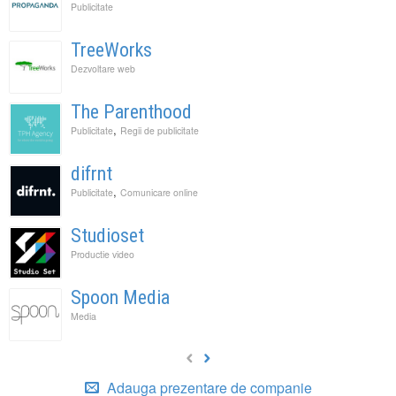
Publicitate
TreeWorks
Dezvoltare web
The Parenthood
,
Publicitate
Regii de publicitate
difrnt
,
Publicitate
Comunicare online
Studioset
Productie video
Spoon Media
Media
Adauga prezentare de companie