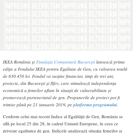
IKEA România și
Fundația Comunitară București
lansează prima
ediție a Fondului IKEA pentru
Egalitate de Gen, cu valoarea
totală
de 630.450 lei. Fondul va susține financiar, timp de trei ani,
proiecte, din București și Ilfov, care stimulează independența
economică a femeilor aflate în situații de vulnerabilitate și
promovează parteneriatul de gen. Propunerile de proiect pot fi
trimise până pe 21
ianuarie 2019
, pe
platforma programului
.
Conform celui mai recent Indice al Egalității de Gen, România se
află pe locul 25 din 28, în cadrul Uniunii Europene, în ceea ce
privește egalitatea de gen. Indicele analizează situația femeilor și