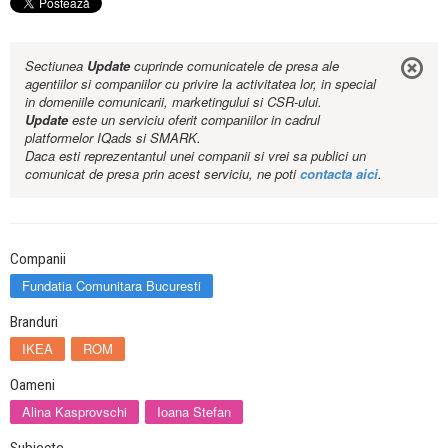
Sectiunea
Update
cuprinde comunicatele de presa ale
agentiilor si companiilor cu privire la activitatea lor, in special
in domeniile comunicarii, marketingului si CSR-ului.
Update
este un serviciu oferit companiilor in cadrul
platformelor IQads si SMARK.
Daca esti reprezentantul unei companii si vrei sa publici un
comunicat de presa prin acest serviciu, ne poti
contacta aici
.
Companii
Fundatia Comunitara Bucuresti
Branduri
IKEA
ROM
Oameni
Alina Kasprovschi
Ioana Stefan