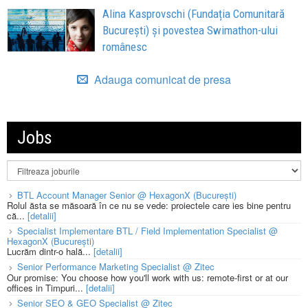
Alina Kasprovschi (Fundația Comunitară
București) și povestea Swimathon-ului
românesc
Adauga comunicat de presa
Jobs
BTL Account Manager Senior @ HexagonX (București)
Rolul ăsta se măsoară în ce nu se vede: proiectele care ies bine pentru
că...
[detalii]
Specialist Implementare BTL / Field Implementation Specialist @
HexagonX (București)
Lucrăm dintr-o hală...
[detalii]
Senior Performance Marketing Specialist @ Zitec
Our promise: You choose how you'll work with us: remote-first or at our
offices in Timpuri...
[detalii]
Senior SEO & GEO Specialist @ Zitec