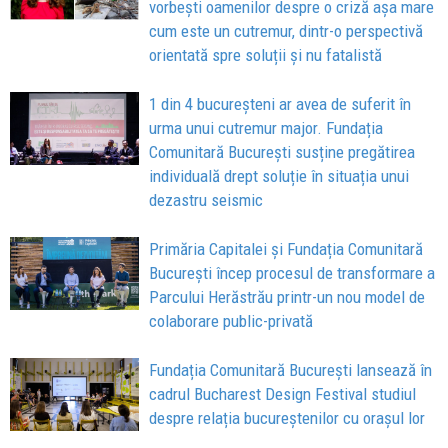
vorbești oamenilor despre o criză așa mare
cum este un cutremur, dintr-o perspectivă
orientată spre soluții și nu fatalistă
1 din 4 bucureșteni ar avea de suferit în
urma unui cutremur major. Fundația
Comunitară București susține pregătirea
individuală drept soluție în situația unui
dezastru seismic
Primăria Capitalei și Fundația Comunitară
București încep procesul de transformare a
Parcului Herăstrău printr-un nou model de
colaborare public-privată
Fundația Comunitară București lansează în
cadrul Bucharest Design Festival studiul
despre relația bucureștenilor cu orașul lor