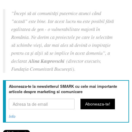
”Începi să ai comunități puternice atunci când
”acasă” este bine. Iar acest lucru nu este posibil fără
egalitatea de gen - o vulnerabilitate majoră în
România. Ne dorim ca proiectele pe care le selectăm
să schimbe vieți, dar mai ales să devină o inspirație
pentru ca și alții să se implice în acest domeniu”, a
declarat
Alina Kasprovschi
(director executiv,
Fundația Comunitară București).
Aboneaza-te la newsletterul SMARK cu cele mai importante
articole despre marketing si comunicare
Info