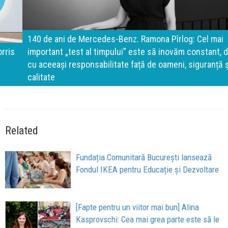
140 de ani de Mercedes-Benz. Ramona Pîrlog: Cel mai
important „test al timpului” este să inovăm constant, dar
cu aceeași responsabilitate față de oameni, siguranță și
calitate
Related
Fundația Comunitară București lansează
Fondul IKEA pentru Educație și Dezvoltare
[Fapte pentru un viitor mai bun] Alina
Kasprovschi: Cea mai grea parte este să le