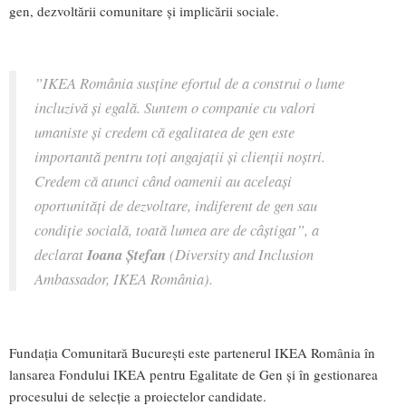
gen, dezvoltării comunitare și implicării sociale.
”IKEA România susține efortul de a construi o lume
incluzivă și egală. Suntem o companie cu valori
umaniste și credem că egalitatea de gen este
importantă pentru toți angajații și clienții noștri.
Credem că atunci când oamenii au aceleași
oportunități de dezvoltare, indiferent de gen sau
condiție socială, toată lumea are de câștigat”, a
declarat
Ioana Ștefan
(Diversity and Inclusion
Ambassador, IKEA România).
Fundația Comunitară București este partenerul IKEA România în
lansarea Fondului IKEA pentru Egalitate de Gen și în gestionarea
procesului de selecție a proiectelor candidate.