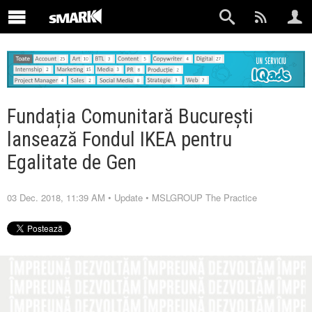
Fundația Comunitară București
lansează Fondul IKEA pentru
Egalitate de Gen
03 Dec. 2018, 11:39 AM
•
Update
•
MSLGROUP The Practice