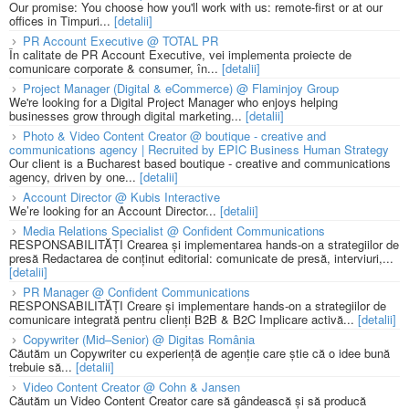
Our promise: You choose how you'll work with us: remote-first or at our
offices in Timpuri...
[detalii]
PR Account Executive @ TOTAL PR
În calitate de PR Account Executive, vei implementa proiecte de
comunicare corporate & consumer, în...
[detalii]
Project Manager (Digital & eCommerce) @ Flaminjoy Group
We're looking for a Digital Project Manager who enjoys helping
businesses grow through digital marketing...
[detalii]
Photo & Video Content Creator @ boutique - creative and
communications agency | Recruited by EPIC Business Human Strategy
Our client is a Bucharest based boutique - creative and communications
agency, driven by one...
[detalii]
Account Director @ Kubis Interactive
We’re looking for an Account Director...
[detalii]
Media Relations Specialist @ Confident Communications
RESPONSABILITĂȚI Crearea și implementarea hands-on a strategiilor de
presă Redactarea de conținut editorial: comunicate de presă, interviuri,...
[detalii]
PR Manager @ Confident Communications
RESPONSABILITĂȚI Creare și implementare hands-on a strategiilor de
comunicare integrată pentru clienți B2B & B2C Implicare activă...
[detalii]
Copywriter (Mid–Senior) @ Digitas România
Căutăm un Copywriter cu experiență de agenție care știe că o idee bună
trebuie să...
[detalii]
Video Content Creator @ Cohn & Jansen
Căutăm un Video Content Creator care să gândească și să producă