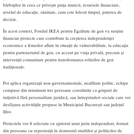
bărbaților în ceea ce privește piața muncii, resursele financiare,
nivelul de educație, sănătate, cum este folosit timpul, puterea de
decizie.
În acest context, Fondul IKEA pentru Egalitate de gen va susține
financiar proiecte care contribuie la creșterea independenței
economice a femeilor aflate în situații de vulnerabilitate, la educația
pentru parteneriatul de gen, cu accent pe viața privată, precum și
intervenții comunitare pentru transformarea rolurilor de gen
tradiționale.
Pot aplica organizații non-guvernamentale, neafiliate politic, echipe
compuse din minimum trei persoane constituite ca grupuri de
inițiativă fără personalitate juridică, sau întreprinderi sociale care vor
desfășura activitățile propuse în Municipiul București sau județul
Ilfov.
Proiectele vor fi selectate cu ajutorul unui juriu independent, format
din persoane cu experiență în domeniul studiilor și politicilor de