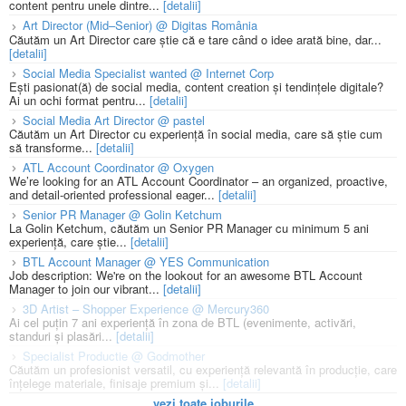
content pentru unele dintre...
[detalii]
Art Director (Mid–Senior) @ Digitas România
Căutăm un Art Director care știe că e tare când o idee arată bine, dar...
[detalii]
Social Media Specialist wanted @ Internet Corp
Ești pasionat(ă) de social media, content creation și tendințele digitale?
Ai un ochi format pentru...
[detalii]
Social Media Art Director @ pastel
Căutăm un Art Director cu experiență în social media, care să știe cum
să transforme...
[detalii]
ATL Account Coordinator @ Oxygen
We’re looking for an ATL Account Coordinator – an organized, proactive,
and detail-oriented professional eager...
[detalii]
Senior PR Manager @ Golin Ketchum
La Golin Ketchum, căutăm un Senior PR Manager cu minimum 5 ani
experiență, care știe...
[detalii]
BTL Account Manager @ YES Communication
Job description: We're on the lookout for an awesome BTL Account
Manager to join our vibrant...
[detalii]
3D Artist – Shopper Experience @ Mercury360
Ai cel puțin 7 ani experiență în zona de BTL (evenimente, activări,
standuri și plasări...
[detalii]
Specialist Productie @ Godmother
Căutăm un profesionist versatil, cu experiență relevantă în producție, care
înțelege materiale, finisaje premium și...
[detalii]
vezi toate joburile