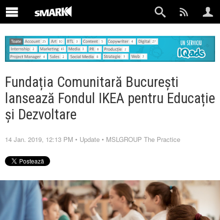
Fundația Comunitară București
lansează Fondul IKEA pentru Educație
și Dezvoltare
14 Jan. 2019, 12:13 PM
•
Update
•
MSLGROUP The Practice