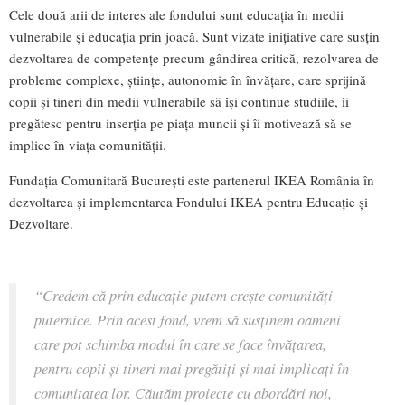
Cele două arii de interes ale fondului sunt educația în medii
vulnerabile și educația prin joacă. Sunt vizate inițiative care susțin
dezvoltarea de competențe precum gândirea critică, rezolvarea de
probleme complexe, științe, autonomie în învățare, care sprijină
copii și tineri din medii vulnerabile să își continue studiile, îi
pregătesc pentru inserția pe piața muncii și îi motivează să se
implice în viața comunității.
Fundația Comunitară București este partenerul IKEA România în
dezvoltarea și implementarea Fondului IKEA pentru Educație și
Dezvoltare.
“Credem că prin educație putem crește comunități
puternice. Prin acest fond, vrem să susținem oameni
care pot schimba modul în care se face învățarea,
pentru copii și tineri mai pregătiți și mai implicați în
comunitatea lor. Căutăm proiecte cu abordări noi,