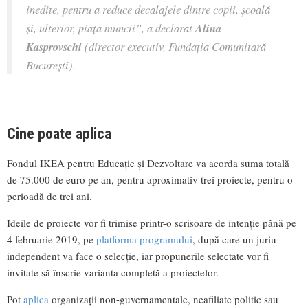
inedite, pentru a reduce decalajele dintre copii, școală
și, ulterior, piața muncii
”, a declarat
Alina
Kasprovschi
(director executiv, Fundația Comunitară
București).
Cine poate aplica
Fondul IKEA pentru Educație și Dezvoltare va acorda suma totală
de 75.000 de euro pe an, pentru aproximativ trei proiecte, pentru o
perioadă de trei ani.
Ideile de proiecte vor fi trimise printr-o scrisoare de intenție până pe
4 februarie 2019, pe
platforma programului
, după care un juriu
independent va face o selecție, iar propunerile selectate vor fi
invitate să înscrie varianta completă a proiectelor.
Pot
aplica
organizații non-guvernamentale, neafiliate politic sau