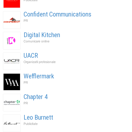
Confident Communications
PR
Digital Kitchen
Comunicare online
UACR
Organizatii profesionale
Wefflermark
PR
Chapter 4
PR
Leo Burnett
Publicitate