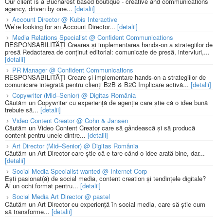
Our client is a Bucharest based boutique - creative and communications
agency, driven by one...
[detalii]
Account Director @ Kubis Interactive
We’re looking for an Account Director...
[detalii]
Media Relations Specialist @ Confident Communications
RESPONSABILITĂȚI Crearea și implementarea hands-on a strategiilor de
presă Redactarea de conținut editorial: comunicate de presă, interviuri,...
[detalii]
PR Manager @ Confident Communications
RESPONSABILITĂȚI Creare și implementare hands-on a strategiilor de
comunicare integrată pentru clienți B2B & B2C Implicare activă...
[detalii]
Copywriter (Mid–Senior) @ Digitas România
Căutăm un Copywriter cu experiență de agenție care știe că o idee bună
trebuie să...
[detalii]
Video Content Creator @ Cohn & Jansen
Căutăm un Video Content Creator care să gândească și să producă
content pentru unele dintre...
[detalii]
Art Director (Mid–Senior) @ Digitas România
Căutăm un Art Director care știe că e tare când o idee arată bine, dar...
[detalii]
Social Media Specialist wanted @ Internet Corp
Ești pasionat(ă) de social media, content creation și tendințele digitale?
Ai un ochi format pentru...
[detalii]
Social Media Art Director @ pastel
Căutăm un Art Director cu experiență în social media, care să știe cum
să transforme...
[detalii]