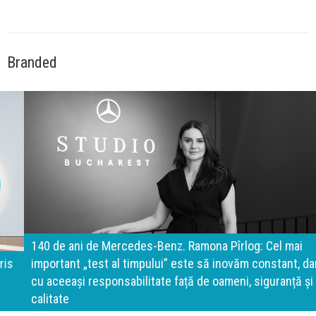
Branded
140 de ani de Mercedes-Benz. Ramona Pîrlog: Cel mai
important „test al timpului” este să inovăm constant, dar
cu aceeași responsabilitate față de oameni, siguranță și
calitate