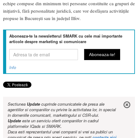
echipe compuse din minimum trei persoane constituite ca grupuri de
inițiativă, fără personalitate juridică, care vor desfășura activitățile
propuse în București sau în județul Ilfov.
Aboneaza-te la newsletterul SMARK cu cele mai importante
articole despre marketing si comunicare
Info
Sectiunea
Update
cuprinde comunicatele de presa ale
agentiilor si companiilor cu privire la activitatea lor, in special
in domeniile comunicarii, marketingului si CSR-ului.
Update
este un serviciu oferit companiilor in cadrul
platformelor IQads si SMARK.
Daca esti reprezentantul unei companii si vrei sa publici un
comunicat de presa prin acest serviciu, ne poti
contacta aici
.