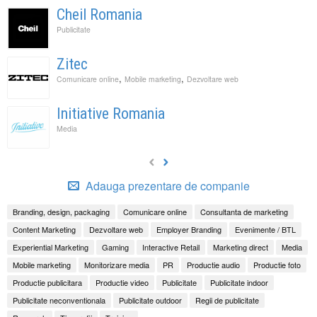
Cheil Romania
Publicitate
Zitec
,
,
Comunicare online
Mobile marketing
Dezvoltare web
Initiative Romania
Media
Adauga prezentare de companie
Branding, design, packaging
Comunicare online
Consultanta de marketing
Content Marketing
Dezvoltare web
Employer Branding
Evenimente / BTL
Experiential Marketing
Gaming
Interactive Retail
Marketing direct
Media
Mobile marketing
Monitorizare media
PR
Productie audio
Productie foto
Productie publicitara
Productie video
Publicitate
Publicitate indoor
Publicitate neconventionala
Publicitate outdoor
Regii de publicitate