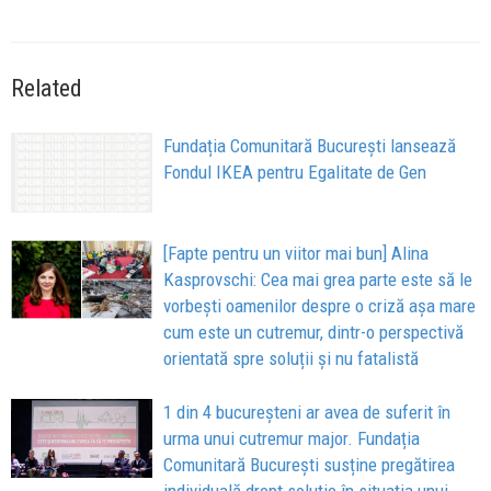
Related
Fundația Comunitară București lansează
Fondul IKEA pentru Egalitate de Gen
[Fapte pentru un viitor mai bun] Alina
Kasprovschi: Cea mai grea parte este să le
vorbești oamenilor despre o criză așa mare
cum este un cutremur, dintr-o perspectivă
orientată spre soluții și nu fatalistă
1 din 4 bucureșteni ar avea de suferit în
urma unui cutremur major. Fundația
Comunitară București susține pregătirea
individuală drept soluție în situația unui