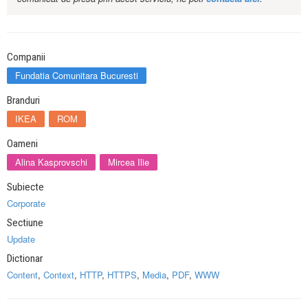
Companii
Fundatia Comunitara Bucuresti
Branduri
IKEA
ROM
Oameni
Alina Kasprovschi
Mircea Ilie
Subiecte
Corporate
Sectiune
Update
Dictionar
Content
,
Context
,
HTTP
,
HTTPS
,
Media
,
PDF
,
WWW