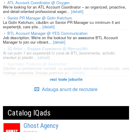
ATL Account Coordinator @ Oxygen
We’re looking for an ATL Account Coordinator – an organized, proactive,
and detail-oriented professional eager...
[detalii]
Senior PR Manager @ Golin Ketchum
La Golin Ketchum, căutăm un Senior PR Manager cu minimum 5 ani
experiență, care știe...
[detalii]
BTL Account Manager @ YES Communication
Job description: We're on the lookout for an awesome BTL Account
Manager to join our vibrant...
[detalii]
3D Artist – Shopper Experience @ Mercury360
Ai cel puțin 7 ani experiență în zona de BTL (evenimente, activări,
standuri și plasări...
[detalii]
Specialist Productie @ Godmother
Căutăm un profesionist versatil, cu experiență relevantă în producție, care
înțelege materiale, finisaje premium și...
[detalii]
vezi toate joburile
Adauga anunt de recrutare
Catalog IQads
Ghost Agency
Publicitate