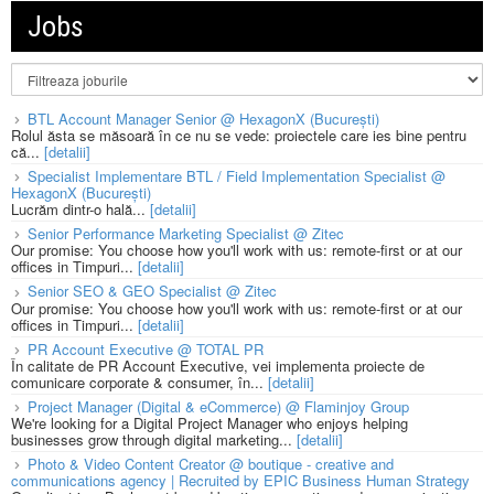
Jobs
BTL Account Manager Senior @ HexagonX (București)
Rolul ăsta se măsoară în ce nu se vede: proiectele care ies bine pentru
că...
[detalii]
Specialist Implementare BTL / Field Implementation Specialist @
HexagonX (București)
Lucrăm dintr-o hală...
[detalii]
Senior Performance Marketing Specialist @ Zitec
Our promise: You choose how you'll work with us: remote-first or at our
offices in Timpuri...
[detalii]
Senior SEO & GEO Specialist @ Zitec
Our promise: You choose how you'll work with us: remote-first or at our
offices in Timpuri...
[detalii]
PR Account Executive @ TOTAL PR
În calitate de PR Account Executive, vei implementa proiecte de
comunicare corporate & consumer, în...
[detalii]
Project Manager (Digital & eCommerce) @ Flaminjoy Group
We're looking for a Digital Project Manager who enjoys helping
businesses grow through digital marketing...
[detalii]
Photo & Video Content Creator @ boutique - creative and
communications agency | Recruited by EPIC Business Human Strategy