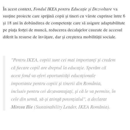
În acest context,
Fondul IKEA pentru Educație și Dezvoltare
va
susține proiecte care sprijină copii și tineri cu vârste cuprinse între 6
și 18 ani în dobândirea de competențe care să asigure adaptabilitate
pe piața forței de muncă, reducerea decalajelor cauzate de accesul
diferit la resurse de învățare, dar și creșterea mobilității sociale.
"Pentru IKEA, copiii sunt cei mai importanți și credem
că fiecare copil are dreptul la educație. Sperăm că
acest fond va oferi oportunități educaționale
importante pentru copiii și tinerii din România,
inclusiv pentru cei dezavantajați, și că le va permite, în
cele din urmă, să-și atingă potențialul", a declarat
Mircea Ilie
(Sustainability Leader, IKEA România).