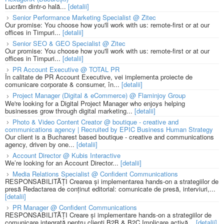
Lucrăm dintr-o hală...
[detalii]
Senior Performance Marketing Specialist @ Zitec
Our promise: You choose how you'll work with us: remote-first or at our
offices in Timpuri...
[detalii]
Senior SEO & GEO Specialist @ Zitec
Our promise: You choose how you'll work with us: remote-first or at our
offices in Timpuri...
[detalii]
PR Account Executive @ TOTAL PR
În calitate de PR Account Executive, vei implementa proiecte de
comunicare corporate & consumer, în...
[detalii]
Project Manager (Digital & eCommerce) @ Flaminjoy Group
We're looking for a Digital Project Manager who enjoys helping
businesses grow through digital marketing...
[detalii]
Photo & Video Content Creator @ boutique - creative and
communications agency | Recruited by EPIC Business Human Strategy
Our client is a Bucharest based boutique - creative and communications
agency, driven by one...
[detalii]
Account Director @ Kubis Interactive
We’re looking for an Account Director...
[detalii]
Media Relations Specialist @ Confident Communications
RESPONSABILITĂȚI Crearea și implementarea hands-on a strategiilor de
presă Redactarea de conținut editorial: comunicate de presă, interviuri,...
[detalii]
PR Manager @ Confident Communications
RESPONSABILITĂȚI Creare și implementare hands-on a strategiilor de
comunicare integrată pentru clienți B2B & B2C Implicare activă...
[detalii]