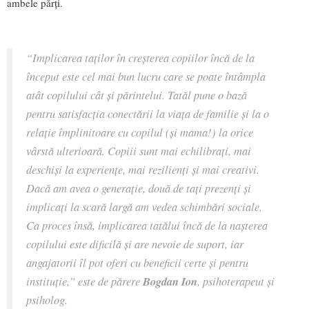
ambele părți.
“Implicarea taților în creșterea copiilor încă de la
început este cel mai bun lucru care se poate întâmpla
atât copilului cât și părintelui. Tatăl pune o bază
pentru satisfacția conectării la viața de familie și la o
relație împlinitoare cu copilul (și mama!) la orice
vârstă ulterioară.
Copiii sunt mai echilibrați, mai
deschiși la experiențe, mai rezilienți și mai creativi.
Dacă am avea o generație, două de tați prezenți și
implicați la scară largă am vedea schimbări sociale.
Ca proces însă, implicarea tatălui încă de la nașterea
copilului este dificilă și are nevoie de suport, iar
angajatorii îl pot oferi cu beneficii certe și pentru
instituție,”
este de părere
Bogdan Ion
, psihoterapeut și
psiholog.