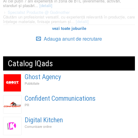
Ai cel puțin 7 ani experiență în zona de BTL (evenimente, activări,
standuri și plasări...
[detalii]
Specialist Productie @ Godmother
Căutăm un profesionist versatil, cu experiență relevantă în producție, care
înțelege materiale, finisaje premium și...
[detalii]
vezi toate joburile
Adauga anunt de recrutare
Catalog IQads
Ghost Agency
Publicitate
Confident Communications
PR
Digital Kitchen
Comunicare online