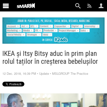
IKEA și Itsy Bitsy aduc în prim plan
rolul taților în creșterea bebelușilor
12 Dec. 2018, 16:39 PM
•
Update
•
MSLGROUP The Practice