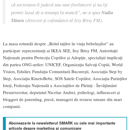
că societatea îi judecă sau sunt freelanceri și nu își
permit luxul de a renunța la muncă”, ne-a spus
Nadia
Tătaru
(director și cofondator al Itsy Bitsy FM).
La masa rotundă despre „Rolul taților în viața bebelușilor” au
participat: reprezentanți ai IKEA SEE, Itsy Bitsy FM, Autoritații
Naționale pentru Protecția Copiilor și Adopție, specialiști implicați
din partea ONG-urilor: UNICEF, Organizația Salvați Copiii, World
Vision, Edulier, Fundația Comunitară București, Asociația Step by
Step, Asociația KinetoBebe, SOS Satele Copiilor, Asociația Parinților
Isteți, Federația Națională a Asociațiilor de Părinți - Învățământ
Preuniversitar, deputatul Nicolae Andrei, psihologi, influenceri și
bloggeri de parenting, presă, manageri de resurse umane din mari
companii.
Aboneaza-te la newsletterul SMARK cu cele mai importante
articole despre marketing si comunicare