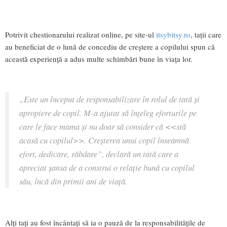
Potrivit chestionarului realizat online, pe site-ul
itsybitsy.ro
, tații care
au beneficiat de o lună de concediu de creștere a copilului spun că
această experiență a adus multe schimbări bune în viața lor.
„
Este un început de responsabilizare în rolul de tată și
apropiere de copil. M-a ajutat să înțeleg eforturile pe
care le face mama și nu doar să consider că <<stă
acasă cu copilul>>. Creșterea unui copil înseamnă
efort, dedicare, răbdare”,
declară un tată care a
apreciat șansa de a construi o relație bună cu copilul
său, încă din primii ani de viață.
Alți tați au fost încântați să ia o pauză de la responsabilitățile de