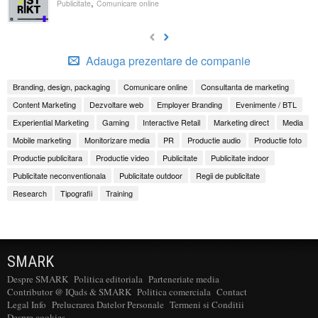
,
Publicitate
Comunicare online
Adauga prezentare de companie
Branding, design, packaging
Comunicare online
Consultanta de marketing
Content Marketing
Dezvoltare web
Employer Branding
Evenimente / BTL
Experiential Marketing
Gaming
Interactive Retail
Marketing direct
Media
Mobile marketing
Monitorizare media
PR
Productie audio
Productie foto
Productie publicitara
Productie video
Publicitate
Publicitate indoor
Publicitate neconventionala
Publicitate outdoor
Regii de publicitate
Research
Tipografii
Training
SMARK
Despre SMARK
Politica editoriala
Parteneriate media
Contributor @ IQads & SMARK
Politica comerciala
Contact
Legal Info
Prelucrarea Datelor Personale
Termeni si Conditii
Despre cookies