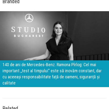
Branded
140 de ani de Mercedes-Benz. Ramona Pîrlog: Cel mai
important „test al timpului” este să inovăm constant, dar
cu aceeași responsabilitate față de oameni, siguranță și
calitate
Related