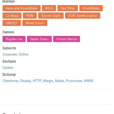
Branduri
Asociatia KinetoBebe
IKEA
Itsy Bitsy
KinetoBebe
La Masa
ROM
Salvati Copiii
SOS Satele copiilor
UNICEF
World Vision
Oameni
Bogdan Ion
Nadia Tataru
Violeta Nenita
Subiecte
Corporate
,
Online
Sectiune
Update
Dictionar
Chestionar
,
Display
,
HTTP
,
Margin
,
Media
,
Promovare
,
WWW