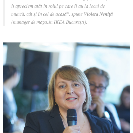
îi apreciem atât în rolul pe care îl au la locul de
muncă, cât și în cel de acasă”, spune
Violeta Neniță
(manager de magazin IKEA București).