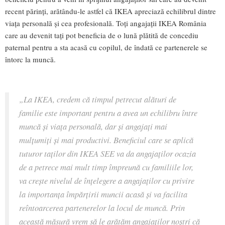
recent părinți, arătându-le astfel că IKEA apreciază echilibrul dintre
viața personală și cea profesională. Toți angajații IKEA România
care au devenit tați pot beneficia de o lună plătită de concediu
paternal pentru a sta acasă cu copilul, de îndată ce partenerele se
întorc la muncă.
„La IKEA, credem că timpul petrecut alături de
familie este important pentru a avea un echilibru între
muncă și viața personală, dar și angajați mai
mulțumiți și mai productivi. Beneficiul care se aplică
tuturor taților din IKEA SEE va da angajaților ocazia
de a petrece mai mult timp împreună cu familiile lor,
va crește nivelul de înțelegere a angajaților cu privire
la importanța împărțirii muncii acasă și va facilita
reîntoarcerea partenerelor la locul de muncă. Prin
această măsură vrem să le arătăm angajaților noștri că