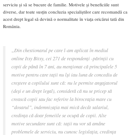
serviciu și să se bucure de familie. Motivele și beneficiile sunt
diverse, dar toate susțin concluzia specialiștilor care recomandă ca
acest drept legal să devină o normalitate în viața oricărui tată din
România.
„Din chestionarul pe care l-am aplicat în mediul
online Itsy Bitsy, cei 271 de respondenți -părinții cu
copii de până în 7 ani, au menționat că principalele 5
motive pentru care tații nu își iau luna de concediu de
creștere a copilului sunt că: nu le permite angajatorul
(deși e un drept legal), consideră că nu se pricep să
crească copii sau fac referire la birocrația mare cu
“dosarul”, indemnizația mai mică decât salariul,
credința că doar femeiile se ocupă de copii. Alte
motive secundare sunt că: tații nu vor să amâne
problemele de serviciu, nu cunosc legislația, credința