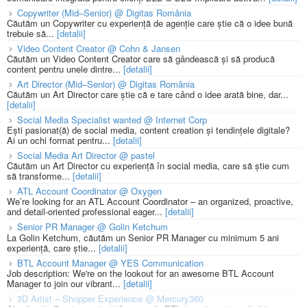
Copywriter (Mid–Senior) @ Digitas România
Căutăm un Copywriter cu experiență de agenție care știe că o idee bună
trebuie să...
[detalii]
Video Content Creator @ Cohn & Jansen
Căutăm un Video Content Creator care să gândească și să producă
content pentru unele dintre...
[detalii]
Art Director (Mid–Senior) @ Digitas România
Căutăm un Art Director care știe că e tare când o idee arată bine, dar...
[detalii]
Social Media Specialist wanted @ Internet Corp
Ești pasionat(ă) de social media, content creation și tendințele digitale?
Ai un ochi format pentru...
[detalii]
Social Media Art Director @ pastel
Căutăm un Art Director cu experiență în social media, care să știe cum
să transforme...
[detalii]
ATL Account Coordinator @ Oxygen
We’re looking for an ATL Account Coordinator – an organized, proactive,
and detail-oriented professional eager...
[detalii]
Senior PR Manager @ Golin Ketchum
La Golin Ketchum, căutăm un Senior PR Manager cu minimum 5 ani
experiență, care știe...
[detalii]
BTL Account Manager @ YES Communication
Job description: We're on the lookout for an awesome BTL Account
Manager to join our vibrant...
[detalii]
3D Artist – Shopper Experience @ Mercury360