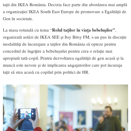
tații din IKEA România. Decizia face parte din abordarea mai amplă
a organizației IKEA South East Europe de promovare a Egalității de
Gen în societate.
Rolul taților în viața bebelușilor”
La masa rotundă cu tema “
,
organizată astăzi de IKEA SEE și Itsy Bitsy FM, s-au pus în discuție
modalități de încurajare a taților din România să opteze pentru
concediul de îngrijire a bebelușului pentru crea o relație mai
apropiată tată-copil. Pentru dezvoltarea egalității de gen acasă și la
muncă este nevoie și de implicarea angajatorilor care pot încuraja
tații să stea acasă cu copilul prin politici de HR.