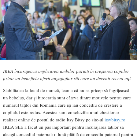
IKEA încurajează implicarea ambilor părinți în creșterea copiilor
printr-un beneficiu oferit angajaților săi care au devenit recent tați.
Stabilitatea la locul de muncă, teama că nu se pricep să îngrijească
un bebeluș, dar și birocrația sunt câteva dintre motivele pentru care
numărul taților din România care își iau concediu de creștere a
copilului este redus. Acestea sunt concluziile unui chestionar
realizat online de postul de radio Itsy Bitsy pe site-ul
itsybitsy.ro
.
IKEA SEE a făcut un pas important pentru încurajarea taților să
aleagă concediul paternal: o lună plătită de concediu paternal pentru