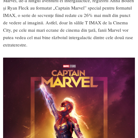
Marvel, de-a lungul aventurii ei intergalactice, regizorii Anna Boden
și Ryan Fleck au formatat „Captain Marvel” special pentru formatul
IMAX, o serie de secvențe fiind redate cu 26% mai mult din punct
de vedere al imaginii. Astfel, doar în sălile T IMAX de la Cinema
City, pe cele mai mari ecrane de cinema din țară, fanii Marvel vor
putea vedea cel mai bine războiul intergalactic dintre cele două rase
extraterestre.