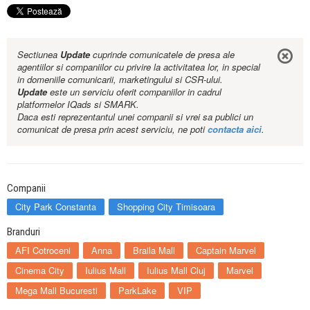
Sectiunea
Update
cuprinde comunicatele de presa ale
agentiilor si companiilor cu privire la activitatea lor, in special
in domeniile comunicarii, marketingului si CSR-ului.
Update
este un serviciu oferit companiilor in cadrul
platformelor IQads si SMARK.
Daca esti reprezentantul unei companii si vrei sa publici un
comunicat de presa prin acest serviciu, ne poti
contacta aici
.
Companii
City Park Constanta
Shopping City Timisoara
Branduri
AFI Cotroceni
Anna
Braila Mall
Captain Marvel
Cinema City
Iulius Mall
Iulius Mall Cluj
Marvel
Mega Mall Bucuresti
ParkLake
VIP