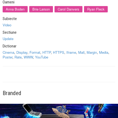
Oameni
Anna Boden
Brie Larson
Carol Danvers
Ryan Fleck
Subiecte
Video
Sectiune
Update
Dictionar
Cinema
,
Display
,
Format
,
HTTP
,
HTTPS
,
Iframe
,
Mall
,
Margin
,
Media
,
Poster
,
Rate
,
WWW
,
YouTube
Branded