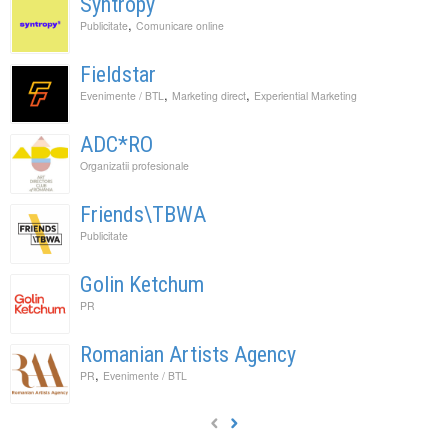
Syntropy
,
Publicitate
Comunicare online
Fieldstar
,
,
Evenimente / BTL
Marketing direct
Experiential Marketing
ADC*RO
Organizatii profesionale
Friends\TBWA
Publicitate
Golin Ketchum
PR
Romanian Artists Agency
,
PR
Evenimente / BTL