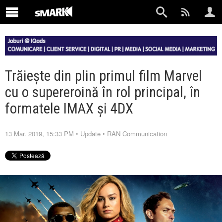
Trăiește din plin primul film Marvel
cu o supereroină în rol principal, în
formatele IMAX și 4DX
13 Mar. 2019, 15:33 PM
•
Update
•
RAN Communication