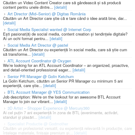
Căutăm un Video Content Creator care să gândească și să producă
content pentru unele dintre...
[detalii]
Art Director (Mid–Senior) @ Digitas România
Căutăm un Art Director care știe că e tare când o idee arată bine, dar...
[detalii]
Social Media Specialist wanted @ Internet Corp
Ești pasionat(ă) de social media, content creation și tendințele digitale?
Ai un ochi format pentru...
[detalii]
Social Media Art Director @ pastel
Căutăm un Art Director cu experiență în social media, care să știe cum
să transforme...
[detalii]
ATL Account Coordinator @ Oxygen
We’re looking for an ATL Account Coordinator – an organized, proactive,
and detail-oriented professional eager...
[detalii]
Senior PR Manager @ Golin Ketchum
La Golin Ketchum, căutăm un Senior PR Manager cu minimum 5 ani
experiență, care știe...
[detalii]
BTL Account Manager @ YES Communication
Job description: We're on the lookout for an awesome BTL Account
Manager to join our vibrant...
[detalii]
3D Artist – Shopper Experience @ Mercury360
Ai cel puțin 7 ani experiență în zona de BTL (evenimente, activări,
standuri și plasări...
[detalii]
Specialist Productie @ Godmother
Căutăm un profesionist versatil, cu experiență relevantă în producție, care
înțelege materiale, finisaje premium și...
[detalii]