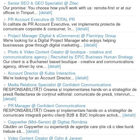
Senior SEO & GEO Specialist @ Zitec
Our promise: You choose how you'll work with us: remote-first or at our
offices in Timpuri...
[detalii]
PR Account Executive @ TOTAL PR
În calitate de PR Account Executive, vei implementa proiecte de
comunicare corporate & consumer, în...
[detalii]
Project Manager (Digital & eCommerce) @ Flaminjoy Group
We're looking for a Digital Project Manager who enjoys helping
businesses grow through digital marketing...
[detalii]
Photo & Video Content Creator @ boutique - creative and
communications agency | Recruited by EPIC Business Human Strategy
Our client is a Bucharest based boutique - creative and communications
agency, driven by one...
[detalii]
Account Director @ Kubis Interactive
We’re looking for an Account Director...
[detalii]
Media Relations Specialist @ Confident Communications
RESPONSABILITĂȚI Crearea și implementarea hands-on a strategiilor de
presă Redactarea de conținut editorial: comunicate de presă, interviuri,...
[detalii]
PR Manager @ Confident Communications
RESPONSABILITĂȚI Creare și implementare hands-on a strategiilor de
comunicare integrată pentru clienți B2B & B2C Implicare activă...
[detalii]
Copywriter (Mid–Senior) @ Digitas România
Căutăm un Copywriter cu experiență de agenție care știe că o idee bună
trebuie să...
[detalii]
Video Content Creator @ Cohn & Jansen