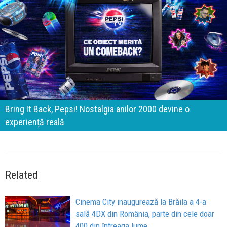
Bring It Back, Pepsi! Nostalgia anilor 2000 devine o
experiență reală
Related
Cinema City inaugurează la Brăila a 4-a
sală 4DX din România, parte din cele doar
400 din întreaga lume