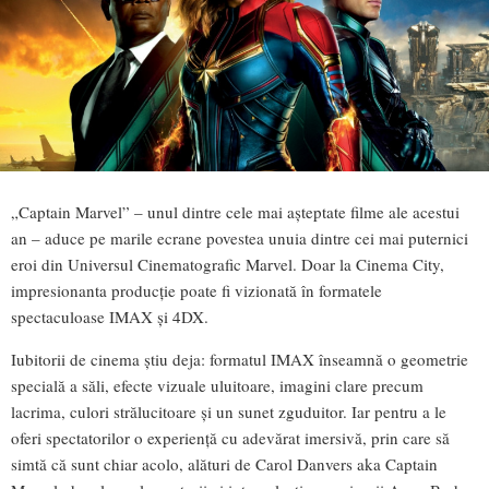
„Captain Marvel” – unul dintre cele mai așteptate filme ale acestui
an – aduce pe marile ecrane povestea unuia dintre cei mai puternici
eroi din Universul Cinematografic Marvel. Doar la Cinema City,
impresionanta producție poate fi vizionată în formatele
spectaculoase IMAX și 4DX.
Iubitorii de cinema știu deja: formatul IMAX înseamnă o geometrie
specială a săli, efecte vizuale uluitoare, imagini clare precum
lacrima, culori strălucitoare și un sunet zguduitor. Iar pentru a le
oferi spectatorilor o experiență cu adevărat imersivă, prin care să
simtă că sunt chiar acolo, alături de Carol Danvers aka Captain