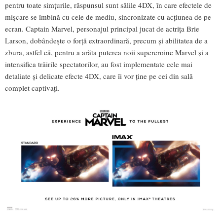
pentru toate simțurile, răspunsul sunt sălile 4DX, în care efectele de
mișcare se îmbină cu cele de mediu, sincronizate cu acțiunea de pe
ecran. Captain Marvel, personajul principal jucat de actrița Brie
Larson, dobândește o forță extraordinară, precum și abilitatea de a
zbura, astfel că, pentru a arăta puterea noii supereroine Marvel și a
intensifica trăirile spectatorilor, au fost implementate cele mai
detaliate și delicate efecte 4DX, care îi vor ține pe cei din sală
complet captivați.