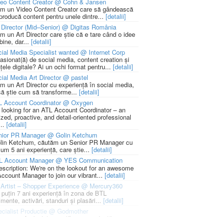
deo Content Creator @ Cohn & Jansen
m un Video Content Creator care să gândească
 producă content pentru unele dintre...
[detalii]
 Director (Mid–Senior) @ Digitas România
m un Art Director care știe că e tare când o idee
bine, dar...
[detalii]
ial Media Specialist wanted @ Internet Corp
pasionat(ă) de social media, content creation și
țele digitale? Ai un ochi format pentru...
[detalii]
ial Media Art Director @ pastel
m un Art Director cu experiență în social media,
să știe cum să transforme...
[detalii]
L Account Coordinator @ Oxygen
 looking for an ATL Account Coordinator – an
zed, proactive, and detail-oriented professional
...
[detalii]
nior PR Manager @ Golin Ketchum
lin Ketchum, căutăm un Senior PR Manager cu
um 5 ani experiență, care știe...
[detalii]
L Account Manager @ YES Communication
escription: We're on the lookout for an awesome
ccount Manager to join our vibrant...
[detalii]
Artist – Shopper Experience @ Mercury360
l puțin 7 ani experiență în zona de BTL
mente, activări, standuri și plasări...
[detalii]
cialist Productie @ Godmother