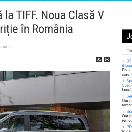
 la TIFF. Noua Clasă V
riție în România
J
tchum
BT
(Bucu
Rolul
care 
Spe
Speci
Lucră
Sen
Our p
remote
Se
Our p
remote
PR
În ca