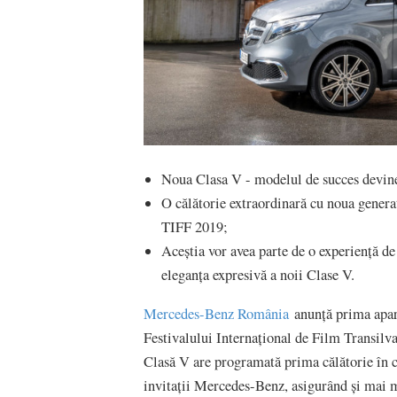
Noua Clasa V - modelul de succes devine
O călătorie extraordinară cu noua generaț
TIFF 2019;
Aceștia vor avea parte de o experiență d
eleganța expresivă a noii Clase V.
Mercedes-Benz România
anunță prima apari
Festivalului Internațional de Film Transilva
Clasă V are programată prima călătorie în c
invitații Mercedes-Benz, asigurând și mai m