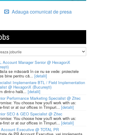
Adauga comunicat de presa
obs
L Account Manager Senior @ HexagonX
rești)
 ăsta se măsoară în ce nu se vede: proiectele
ies bine pentru că...
[detalii]
cialist Implementare BTL / Field Implementation
alist @ HexagonX (București)
m dintr-o hală...
[detalii]
ior Performance Marketing Specialist @ Zitec
romise: You choose how you'll work with us:
-first or at our offices in Timpuri...
[detalii]
nior SEO & GEO Specialist @ Zitec
romise: You choose how you'll work with us:
-first or at our offices in Timpuri...
[detalii]
 Account Executive @ TOTAL PR
litate de PR Account Executive, vei implementa