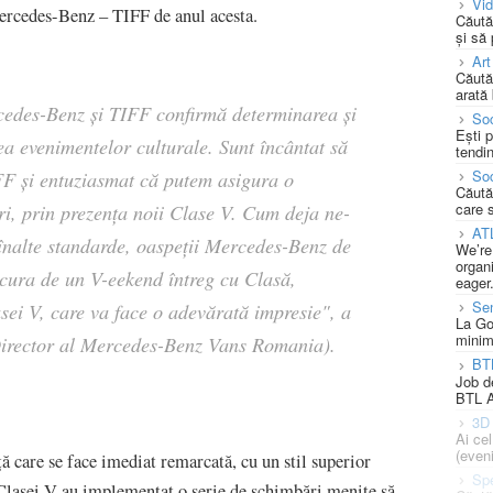
Vi
Mercedes-Benz – TIFF de anul acesta.
Căută
și să
Art
Căută
arată 
rcedes-Benz și TIFF confirmă determinarea și
Soc
Ești 
a evenimentelor culturale. Sunt încântat să
tendin
Soc
IFF și entuziasmat că putem asigura o
Căută
care 
ri, prin prezența noii Clase V. Cum deja ne-
AT
 înalte standarde, oaspeții Mercedes-Benz de
We’re
organi
ucura de un V-eekend întreg cu Clasă,
eager
Se
sei V, care va face o adevărată impresie", a
La Go
minim
rector al Mercedes-Benz Vans Romania).
BT
Job d
BTL A
3D 
Ai ce
(eveni
ă care se face imediat remarcată, cu un stil superior
Spe
 Clasei V au implementat o serie de schimbări menite să