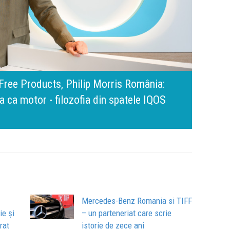
amona Pîrlog: Cel mai important „test al
nt, dar cu aceeași responsabilitate față
Bring 
Brandu
Busin
apart
comun
Mercedes-Benz Romania si TIFF
ie și
– un parteneriat care scrie
rat
istorie de zece ani