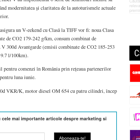
Căută
releva
d modernitatea și claritatea de la autoturismele actuale
premi
rior.
sigura un V-eekend cu Clasă la TIFF vor fi: noua Clasa
te de CO2 179-242 g/km, consum combinat de
sa V 300d Avantgarde (emisii combinate de CO2 185-253
C
-9.7 l/100km).
l pentru comenzi în România prin rețeaua partenerilor
pentru luna iunie.
0d VKR/K, motor diesel OM 654 cu patru cilindri, încep
cele mai importante articole despre marketing si