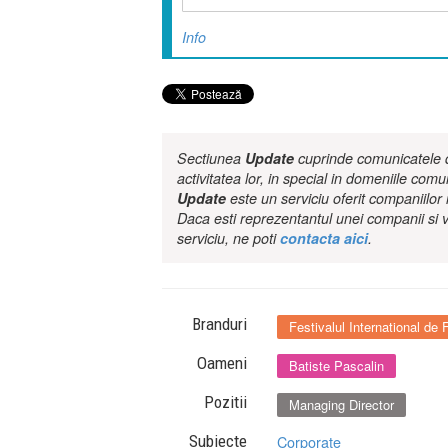
Info
Sectiunea
Update
cuprinde comunicatele de
activitatea lor, in special in domeniile comu
Update
este un serviciu oferit companiilo
Daca esti reprezentantul unei companii si v
serviciu, ne poti
contacta aici
.
Branduri
Festivalul International de 
Oameni
Batiste Pascalin
Pozitii
Managing Director
Subiecte
Corporate