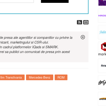
 presa ale agentiilor si companiilor cu privire la
nicarii, marketingului si CSR-ului.
r in cadrul platformelor IQads si SMARK.
rei sa publici un comunicat de presa prin acest
Film Transilvania
Mercedes-Benz
ROM