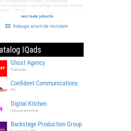
m un profesionist versatil, cu experiență
ntă în producție, care înțelege materiale, finisaje
um și...
[detalii]
vezi toate joburile
Adauga anunt de recrutare
atalog IQads
Ghost Agency
Publicitate
Confident Communications
PR
Digital Kitchen
Comunicare online
Backstage Production Group
Evenimente / BTL