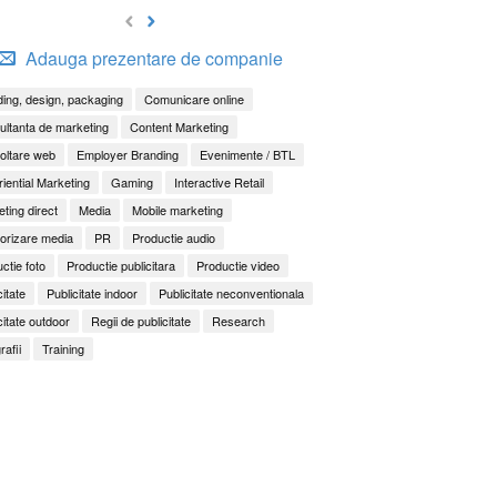
Adauga prezentare de companie
ing, design, packaging
Comunicare online
ltanta de marketing
Content Marketing
oltare web
Employer Branding
Evenimente / BTL
iential Marketing
Gaming
Interactive Retail
ting direct
Media
Mobile marketing
orizare media
PR
Productie audio
ctie foto
Productie publicitara
Productie video
citate
Publicitate indoor
Publicitate neconventionala
citate outdoor
Regii de publicitate
Research
rafii
Training