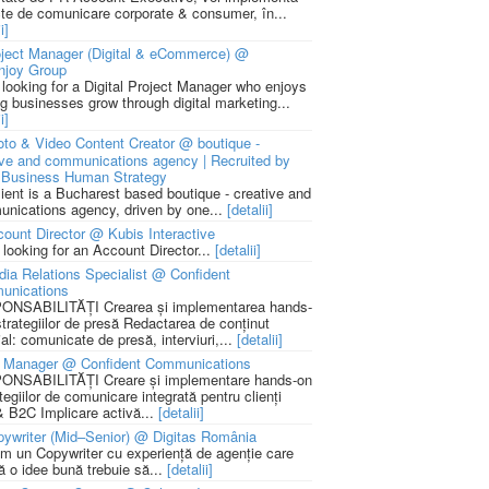
cte de comunicare corporate & consumer, în...
i]
ject Manager (Digital & eCommerce) @
njoy Group
 looking for a Digital Project Manager who enjoys
ng businesses grow through digital marketing...
i]
to & Video Content Creator @ boutique -
ive and communications agency | Recruited by
Business Human Strategy
lient is a Bucharest based boutique - creative and
nications agency, driven by one...
[detalii]
ount Director @ Kubis Interactive
 looking for an Account Director...
[detalii]
ia Relations Specialist @ Confident
unications
NSABILITĂȚI Crearea și implementarea hands-
strategiilor de presă Redactarea de conținut
ial: comunicate de presă, interviuri,...
[detalii]
 Manager @ Confident Communications
NSABILITĂȚI Creare și implementare hands-on
tegiilor de comunicare integrată pentru clienți
 B2C Implicare activă...
[detalii]
ywriter (Mid–Senior) @ Digitas România
m un Copywriter cu experiență de agenție care
ă o idee bună trebuie să...
[detalii]