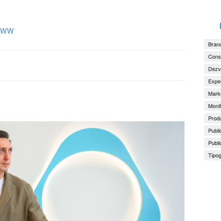
WW
Brand
Consu
Dezv
Exper
Marke
Monit
Produ
Publi
Publi
Tipog