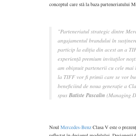
conceptul care stă la baza parteneriatului 
"Parteneriatul strategic dintre Me
angajamentul brandului în susținere
particip la ediția din acest an a T
experiență premium invitaților noșt
am obișnuit partenerii cu cele mai
la TIFF vor fi primii care se vor b
beneficiind de noua generație a Cla
Batiste Pascalin
spus
(Managing Di
Noul
Mercedes-Benz
Clasa V este o prezenț
reflectat în designul modelului. Designerii