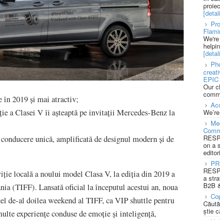
proie
[detali
Pro
Flami
We're
helpi
[detali
Pho
creat
EPIC 
Our c
commu
 în 2019 și mai atractiv;
Acc
ie a Clasei V îi așteaptă pe invitații Mercedes-Benz la
We’re
Med
Comm
RESPO
e conducere unică, amplificată de designul modern și de
on a 
editor
PR
RESPO
ție locală a noului model Clasa V, la ediția din 2019 a
a stra
B2B &
nia (TIFF). Lansată oficial la începutul acestui an, noua
Cop
el de-al doilea weekend al TIFF, ca VIP shuttle pentru
Căută
știe c
ulte experiențe conduse de emoție și inteligență,