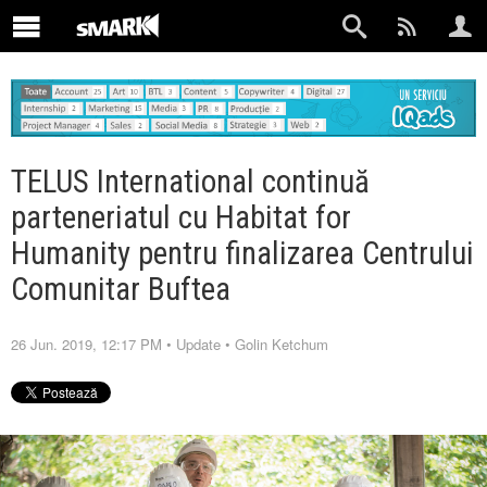
TELUS International continuă
parteneriatul cu Habitat for
Humanity pentru finalizarea Centrului
Comunitar Buftea
26 Jun. 2019, 12:17 PM
•
Update
•
Golin Ketchum