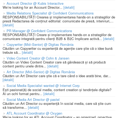
Account Director @ Kubis Interactive
We’re looking for an Account Director...
[detalii]
Media Relations Specialist @ Confident Communications
RESPONSABILITĂȚI Crearea și implementarea hands-on a strategiilor de
presă Redactarea de conținut editorial: comunicate de presă, interviuri,...
[detalii]
PR Manager @ Confident Communications
RESPONSABILITĂȚI Creare și implementare hands-on a strategiilor de
comunicare integrată pentru clienți B2B & B2C Implicare activă...
[detalii]
Copywriter (Mid–Senior) @ Digitas România
Căutăm un Copywriter cu experiență de agenție care știe că o idee bună
trebuie să...
[detalii]
Video Content Creator @ Cohn & Jansen
Căutăm un Video Content Creator care să gândească și să producă
content pentru unele dintre...
[detalii]
Art Director (Mid–Senior) @ Digitas România
Căutăm un Art Director care știe că e tare când o idee arată bine, dar...
[detalii]
Social Media Specialist wanted @ Internet Corp
Ești pasionat(ă) de social media, content creation și tendințele digitale?
Ai un ochi format pentru...
[detalii]
Social Media Art Director @ pastel
Căutăm un Art Director cu experiență în social media, care să știe cum
să transforme...
[detalii]
ATL Account Coordinator @ Oxygen
We’re looking for an ATL Account Coordinator – an organized, proactive,