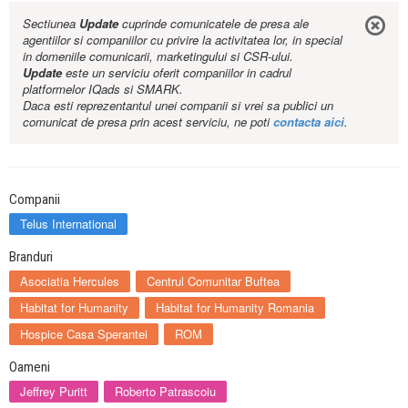
Sectiunea
Update
cuprinde comunicatele de presa ale
agentiilor si companiilor cu privire la activitatea lor, in special
in domeniile comunicarii, marketingului si CSR-ului.
Update
este un serviciu oferit companiilor in cadrul
platformelor IQads si SMARK.
Daca esti reprezentantul unei companii si vrei sa publici un
comunicat de presa prin acest serviciu, ne poti
contacta aici
.
Companii
Telus International
Branduri
Asociatia Hercules
Centrul Comunitar Buftea
Habitat for Humanity
Habitat for Humanity Romania
Hospice Casa Sperantei
ROM
Oameni
Jeffrey Puritt
Roberto Patrascoiu