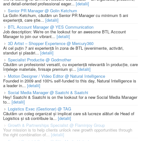
and detail-oriented professional eager...
[detalii]
Senior PR Manager @ Golin Ketchum
La Golin Ketchum, căutăm un Senior PR Manager cu minimum 5 ani
experiență, care știe...
[detalii]
BTL Account Manager @ YES Communication
Job description: We're on the lookout for an awesome BTL Account
Manager to join our vibrant...
[detalii]
3D Artist – Shopper Experience @ Mercury360
Ai cel puțin 7 ani experiență în zona de BTL (evenimente, activări,
standuri și plasări...
[detalii]
Specialist Productie @ Godmother
Căutăm un profesionist versatil, cu experiență relevantă în producție, care
înțelege materiale, finisaje premium și...
[detalii]
Motion Designer / Video Editor @ Natural Intelligence
Founded in 2009 and 100% self-funded to this day, Natural Intelligence is
a leader in...
[detalii]
Social Media Manager @ Saatchi & Saatchi
Hey! Saatchi & Saatchi is on the lookout for a new Social Media Manager
to...
[detalii]
Logistics Exec (Gestionar) @ TAG
Căutăm un coleg organizat și implicat care să lucreze alături de Head of
Logistics și să contribuie la...
[detalii]
Growth & Partnerships Specialist @ Flaminjoy Group
Your mission is to help clients unlock new growth opportunities through
the right combination of...
[detalii]