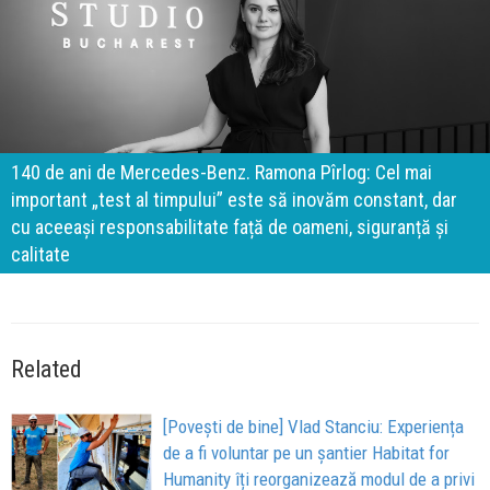
140 de ani de Mercedes-Benz. Ramona Pîrlog: Cel mai
important „test al timpului” este să inovăm constant, dar
cu aceeași responsabilitate față de oameni, siguranță și
calitate
Related
[Povești de bine] Vlad Stanciu: Experiența
de a fi voluntar pe un șantier Habitat for
Humanity îți reorganizează modul de a privi