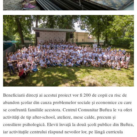
Beneficiarii direcți ai acestui proiect vor fi 200 de copii cu risc de
abandon școlar din cauza problemelor sociale și economice cu care
se confruntă familiile acestora. Centrul Comunitar Buftea le va oferi
activități de tip after-school, ateliere, mese calde, precum și
consiliere psihologică. Elevii învață la două școli publice din Buftea,
iar activitaţile centrului răspund nevoilor lor, pe lângă curricula