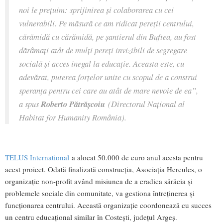
noi le preţuim: sprijinirea și colaborarea cu cei
vulnerabili. Pe măsură ce am ridicat pereții centrului,
cărămidă cu cărămidă, pe șantierul din Buftea, au fost
dărâmați atât de mulți pereți invizibili de segregare
socială și acces inegal la educație. Aceasta este, cu
adevărat, puterea forţelor unite cu scopul de a construi
speranța pentru cei care au atât de mare nevoie de ea”,
a spus
Roberto Pătrăşcoiu
(Directorul Național al
Habitat for Humanity România).
TELUS International
a alocat 50.000 de euro anul acesta pentru
acest proiect. Odată finalizată construcția, Asociația Hercules, o
organizație non-profit având misiunea de a eradica sărăcia și
problemele sociale din comunitate, va gestiona întreținerea și
funcționarea centrului. Această organizație coordonează cu succes
un centru educațional similar în Costești, județul Argeș.