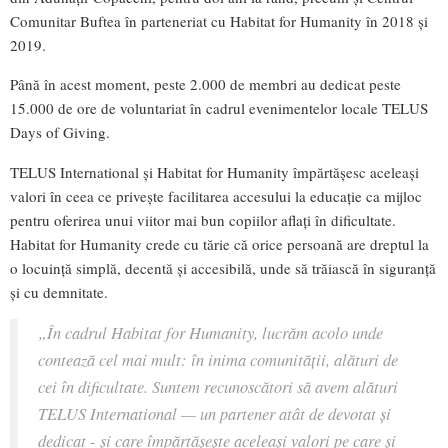
Comunitar Buftea în parteneriat cu Habitat for Humanity în 2018 și
2019.
Până în acest moment, peste 2.000 de membri au dedicat peste
15.000 de ore de voluntariat în cadrul evenimentelor locale TELUS
Days of Giving.
TELUS International și Habitat for Humanity împărtășesc aceleași
valori în ceea ce privește facilitarea accesului la educație ca mijloc
pentru oferirea unui viitor mai bun copiilor aflați în dificultate.
Habitat for Humanity crede cu tărie că orice persoană are dreptul la
o locuinţă simplă, decentă și accesibilă, unde să trăiască în siguranță
și cu demnitate.
„În cadrul Habitat for Humanity, lucrăm acolo unde
contează cel mai mult: în inima comunității, alături de
cei în dificultate. Suntem recunoscători să avem alături
TELUS International — un partener atât de devotat și
dedicat - și care împărtășeşte aceleași valori pe care şi