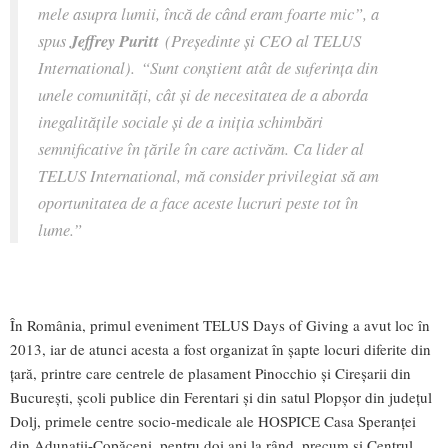
mele asupra lumii, încă de când eram foarte mic”, a
spus
Jeffrey Puritt
(Președinte și CEO al TELUS
International). “Sunt conștient atât de suferința din
unele comunități, cât și de necesitatea de a aborda
inegalitățile sociale și de a iniția schimbări
semnificative în țările în care activăm. Ca lider al
TELUS International, mă consider privilegiat să am
oportunitatea de a face aceste lucruri peste tot în
lume.”
În România, primul eveniment TELUS Days of Giving a avut loc în
2013, iar de atunci acesta a fost organizat în șapte locuri diferite din
țară, printre care centrele de plasament Pinocchio și Cireșarii din
București, școli publice din Ferentari și din satul Plopşor din județul
Dolj, primele centre socio-medicale ale HOSPICE Casa Speranţei
din Adunații-Copăceni, pentru doi ani la rând, precum și Centrul