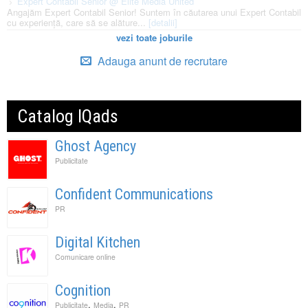
Expert Contabil Senior @ Elite Media United
Angajăm Expert Contabil Senior! Suntem în căutarea unui Expert Contabil
cu experiență, care să se alăture...
[detalii]
vezi toate joburile
Adauga anunt de recrutare
Catalog IQads
Ghost Agency
Publicitate
Confident Communications
PR
Digital Kitchen
Comunicare online
Cognition
,
,
Publicitate
Media
PR