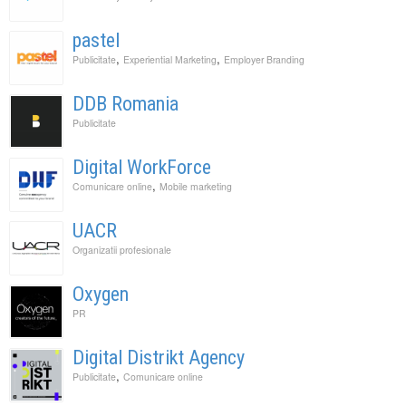
pastel
,
,
Publicitate
Experiential Marketing
Employer Branding
DDB Romania
Publicitate
Digital WorkForce
,
Comunicare online
Mobile marketing
UACR
Organizatii profesionale
Oxygen
PR
Digital Distrikt Agency
,
Publicitate
Comunicare online