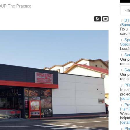
P The Practice
BT
(Bucu
Rolul
care 
Spe
Speci
Lucră
Sen
Our p
remote
Se
Our p
remote
PR
În ca
proie
[detali
Pro
Flami
We're
helpi
[detali
Pho