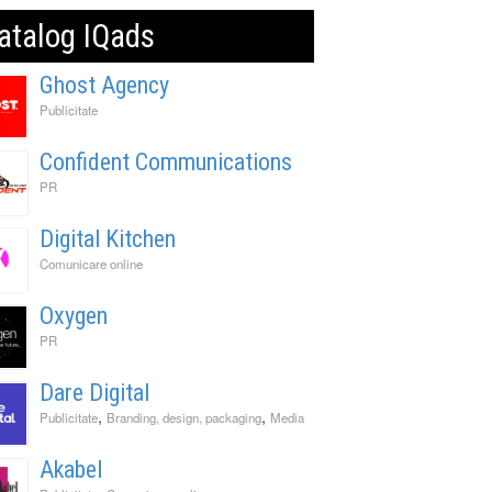
atalog IQads
Ghost Agency
Publicitate
Confident Communications
PR
Digital Kitchen
Comunicare online
Oxygen
PR
Dare Digital
,
,
Publicitate
Branding, design, packaging
Media
Akabel