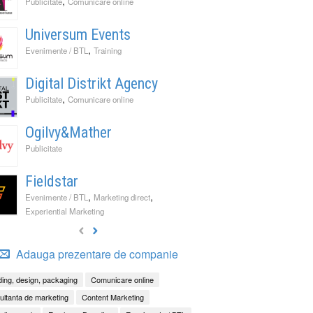
,
Publicitate
Comunicare online
Universum Events
,
Evenimente / BTL
Training
Digital Distrikt Agency
,
Publicitate
Comunicare online
Ogilvy&Mather
Publicitate
Fieldstar
,
,
Evenimente / BTL
Marketing direct
Experiential Marketing
Adauga prezentare de companie
ing, design, packaging
Comunicare online
ltanta de marketing
Content Marketing