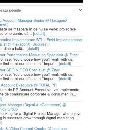
L Account Manager Senior @ HexagonX
rești)
 ăsta se măsoară în ce nu se vede: proiectele
ies bine pentru că...
[detalii]
cialist Implementare BTL / Field Implementation
alist @ HexagonX (București)
m dintr-o hală...
[detalii]
ior Performance Marketing Specialist @ Zitec
romise: You choose how you'll work with us:
-first or at our offices in Timpuri...
[detalii]
nior SEO & GEO Specialist @ Zitec
romise: You choose how you'll work with us:
-first or at our offices in Timpuri...
[detalii]
 Account Executive @ TOTAL PR
litate de PR Account Executive, vei implementa
cte de comunicare corporate & consumer, în...
i]
ject Manager (Digital & eCommerce) @
njoy Group
 looking for a Digital Project Manager who enjoys
ng businesses grow through digital marketing...
i]
to & Video Content Creator @ boutique -