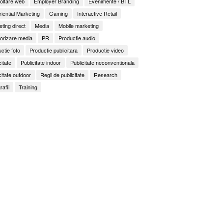
oltare web
Employer Branding
Evenimente / BTL
iential Marketing
Gaming
Interactive Retail
ting direct
Media
Mobile marketing
orizare media
PR
Productie audio
ctie foto
Productie publicitara
Productie video
citate
Publicitate indoor
Publicitate neconventionala
citate outdoor
Regii de publicitate
Research
rafii
Training