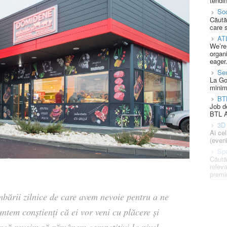
tendin
Soc
Căută
care 
AT
We’re
organi
eager
Se
La Go
minim
BT
Job d
BTL A
3D 
Ai ce
(eveni
Spe
Căută
releva
premi
mbării zilnice de care avem nevoie pentru a ne
untem conștienți că ei vor veni cu plăcere și