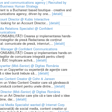
ive and communications agency | Recruited by
Business Human Strategy
lient is a Bucharest based boutique - creative and
nications agency, driven by one...
[detalii]
ount Director @ Kubis Interactive
 looking for an Account Director...
[detalii]
ia Relations Specialist @ Confident
unications
NSABILITĂȚI Crearea și implementarea hands-
strategiilor de presă Redactarea de conținut
ial: comunicate de presă, interviuri,...
[detalii]
 Manager @ Confident Communications
NSABILITĂȚI Creare și implementare hands-on
tegiilor de comunicare integrată pentru clienți
 B2C Implicare activă...
[detalii]
ywriter (Mid–Senior) @ Digitas România
m un Copywriter cu experiență de agenție care
ă o idee bună trebuie să...
[detalii]
deo Content Creator @ Cohn & Jansen
m un Video Content Creator care să gândească
 producă content pentru unele dintre...
[detalii]
 Director (Mid–Senior) @ Digitas România
m un Art Director care știe că e tare când o idee
bine, dar...
[detalii]
ial Media Specialist wanted @ Internet Corp
pasionat(ă) de social media, content creation și