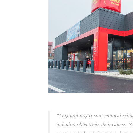
“Angajații noștri sunt motorul schi
îndeplini obiectivele de business. S