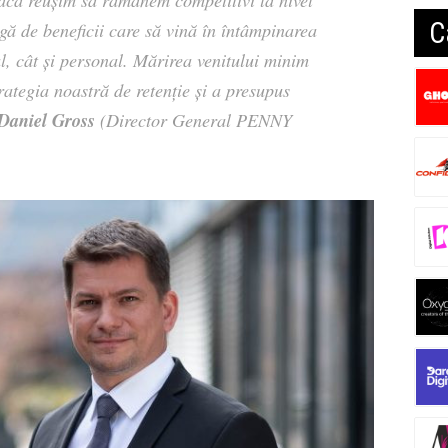
acă reușim să rămânem competitivi la nivel
C
rgă de beneficii care să vină în întâmpinarea
al, cât și personal. Mărirea venitului minim
trategia noastră de retenție și a presupus
Daniel Gross
(Director General PENNY