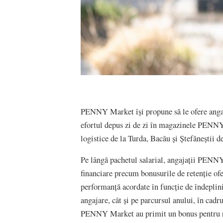
PENNY Market își propune să le ofere angaja
efortul depus zi de zi în magazinele PENNY 
logistice de la Turda, Bacău și Ștefăneștii de
Pe lângă pachetul salarial, angajații PENNY
financiare precum bonusurile de retenție ofer
performanță acordate în funcție de îndeplini
angajare, cât și pe parcursul anului, în cadr
PENNY Market au primit un bonus pentru re