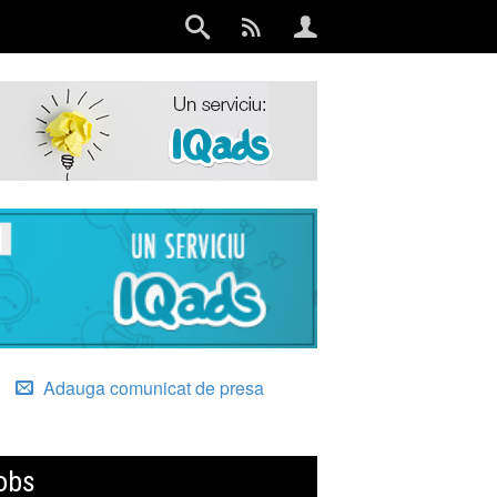
Adauga comunicat de presa
obs