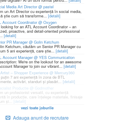
țele digitale? Ai un ochi format pentru...
[detalii]
ial Media Art Director @ pastel
m un Art Director cu experiență în social media,
să știe cum să transforme...
[detalii]
L Account Coordinator @ Oxygen
 looking for an ATL Account Coordinator – an
zed, proactive, and detail-oriented professional
...
[detalii]
nior PR Manager @ Golin Ketchum
lin Ketchum, căutăm un Senior PR Manager cu
um 5 ani experiență, care știe...
[detalii]
L Account Manager @ YES Communication
escription: We're on the lookout for an awesome
ccount Manager to join our vibrant...
[detalii]
Artist – Shopper Experience @ Mercury360
l puțin 7 ani experiență în zona de BTL
mente, activări, standuri și plasări...
[detalii]
cialist Productie @ Godmother
m un profesionist versatil, cu experiență
ntă în producție, care înțelege materiale, finisaje
um și...
[detalii]
vezi toate joburile
Adauga anunt de recrutare