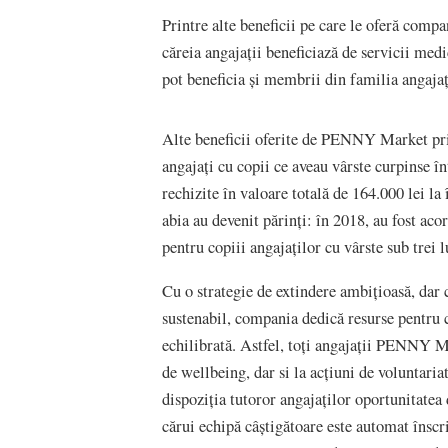
Printre alte beneficii pe care le oferă comp
căreia angajații beneficiază de servicii medi
pot beneficia și membrii din familia angajaț
Alte beneficii oferite de PENNY Market priv
angajați cu copii ce aveau vârste curpinse în
rechizite în valoare totală de 164.000 lei la
abia au devenit părinți: în 2018, au fost aco
pentru copiii angajaților cu vârste sub trei l
Cu o strategie de extindere ambițioasă, dar 
sustenabil, compania dedică resurse pentru ca
echilibrată. Astfel, toți angajații PENNY M
de wellbeing, dar si la acțiuni de voluntari
dispoziția tutoror angajaților oportunitatea 
cărui echipă câștigătoare este automat înscr