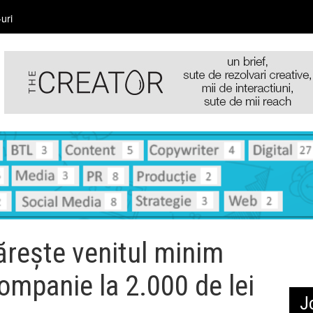
uri
ește venitul minim
companie la 2.000 de lei
J