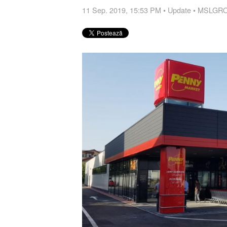
11 Sep. 2019, 15:53 PM
•
Update
•
MSLGROU