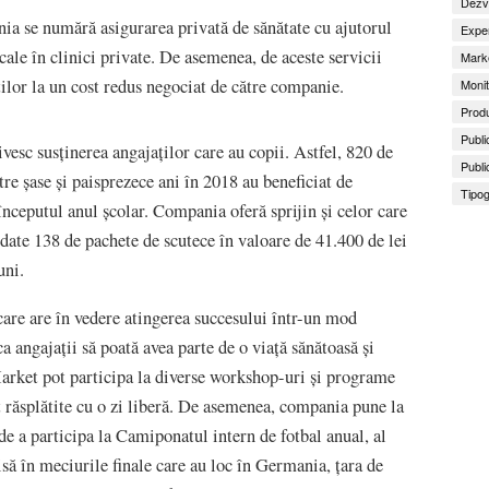
Dezv
ania se numără asigurarea privată de sănătate cu ajutorul
Exper
cale în clinici private. De asemenea, de aceste servicii
Marke
ilor la un cost redus negociat de către companie.
Monit
Produ
Publi
esc susținerea angajaților care au copii. Astfel, 820 de
Publi
tre șase și paisprezece ani în 2018 au beneficiat de
Tipog
 începutul anul școlar. Compania oferă sprijin și celor care
rdate 138 de pachete de scutece în valoare de 41.400 de lei
uni.
care are în vedere atingerea succesului într-un mod
 angajații să poată avea parte de o viață sănătoasă și
arket pot participa la diverse workshop-uri și programe
at răsplătite cu o zi liberă. De asemenea, compania pune la
de a participa la Camiponatul intern de fotbal anual, al
isă în meciurile finale care au loc în Germania, țara de