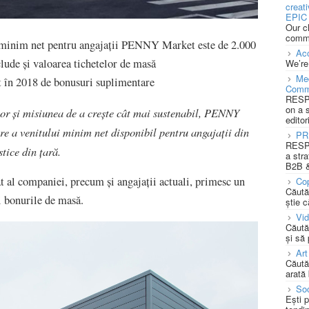
creat
EPIC 
Our c
commu
l minim net pentru angajații PENNY Market este de 2.000
Acc
lude și valoarea tichetelor de masă
We’re
Med
at în 2018 de bonusuri suplimentare
Comm
RESPO
on a 
ilor și misiunea de a crește cât mai sustenabil, PENNY
editor
e a venitului minim net disponibil pentru angajații din
PR
RESPO
stice din țară.
a stra
B2B &
t al companiei, precum și angajații actuali, primesc un
Cop
Căută
i bonurile de masă.
știe c
Vi
Căută
și să
Art
Căută
arată 
Soc
Ești 