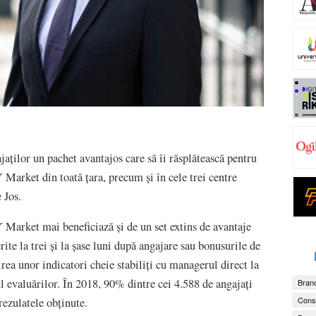
ților un pachet avantajos care să îi răsplătească pentru
Market din toată țara, precum și în cele trei centre
 Jos.
 Market mai beneficiază și de un set extins de avantaje
ite la trei și la șase luni după angajare sau bonusurile de
rea unor indicatori cheie stabiliți cu managerul direct la
ul evaluărilor. În 2018, 90% dintre cei 4.588 de angajați
Brand
Consu
zulatele obținute.