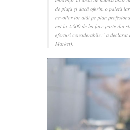
motivație la locul de muncă doar d
de piață și dacă oferim o paletă la
nevoilor lor atât pe plan profesion
net la 2.000 de lei face parte din s
eforturi considerabile,” a declarat
Market).