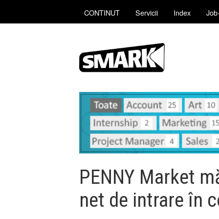
CONTINUT
Servicii
Index
Job-
PENNY Market măr
net de intrare în 