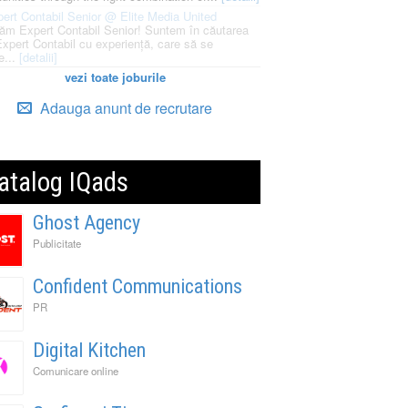
ert Contabil Senior @ Elite Media United
ăm Expert Contabil Senior! Suntem în căutarea
Expert Contabil cu experiență, care să se
e...
[detalii]
vezi toate joburile
Adauga anunt de recrutare
atalog IQads
Ghost Agency
Publicitate
Confident Communications
PR
Digital Kitchen
Comunicare online