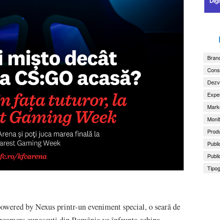
Brand
Consu
Dezv
Exper
Marke
Monit
Produ
Publi
Publi
Tipog
wered by Nexus printr-un eveniment special, o seară de
streamers cunoscuți din România va înfrunta echipa