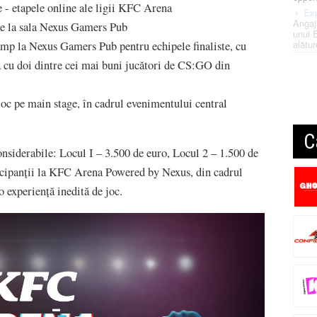
 - etapele online ale ligii KFC Arena
Exp
Angaj
ate la sala Nexus Gamers Pub
unui 
alătur
amp la Nexus Gamers Pub pentru echipele finaliste, cu
 cu doi dintre cei mai buni jucători de CS:GO din
loc pe main stage, în cadrul evenimentului central
C
onsiderabile: Locul I – 3.500 de euro, Locul 2 – 1.500 de
ticipanții la KFC Arena Powered by Nexus, din cadrul
 experiență inedită de joc.