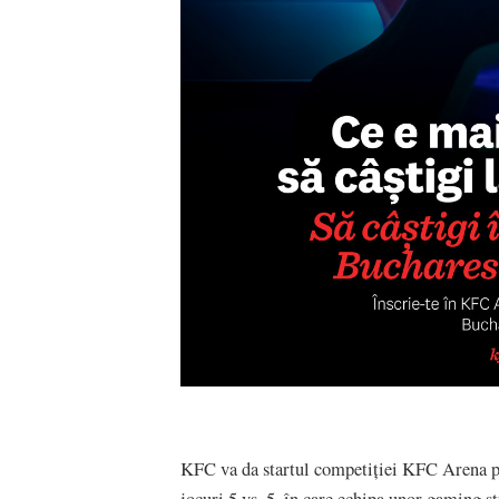
KFC va da startul competiției KFC Arena po
jocuri 5 vs. 5, în care echipa unor gaming 