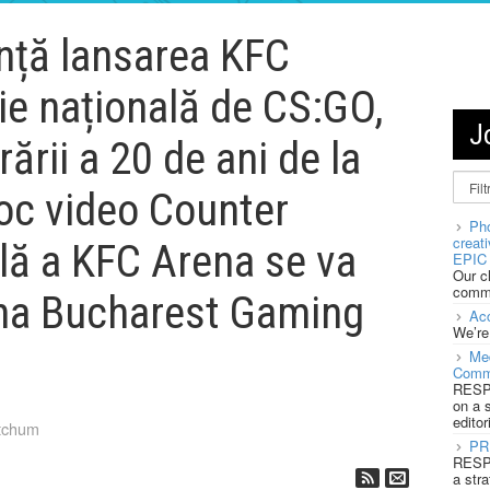
ță lansarea KFC
ie națională de CS:GO,
J
ării a 20 de ani de la
joc video Counter
Pho
creat
ală a KFC Arena se va
EPIC 
Our c
commu
na Bucharest Gaming
Acc
We’re
Med
Comm
RESPO
on a 
editor
tchum
PR
RESPO
a stra