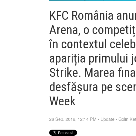
KFC România anun
Arena, o competiț
în contextul celebr
apariția primului 
Strike. Marea fin
desfășura pe sce
Week
26 Sep. 2019, 12:14 PM
•
Update
•
Golin Ke