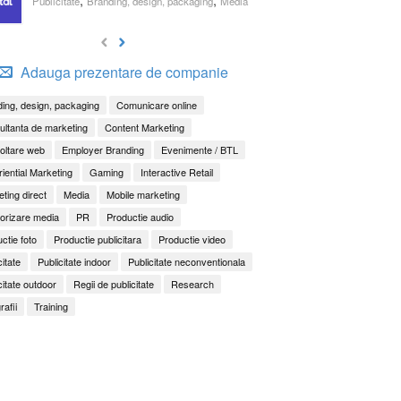
Publicitate
Branding, design, packaging
Media
Adauga prezentare de companie
ing, design, packaging
Comunicare online
ltanta de marketing
Content Marketing
oltare web
Employer Branding
Evenimente / BTL
iential Marketing
Gaming
Interactive Retail
ting direct
Media
Mobile marketing
orizare media
PR
Productie audio
ctie foto
Productie publicitara
Productie video
citate
Publicitate indoor
Publicitate neconventionala
citate outdoor
Regii de publicitate
Research
rafii
Training