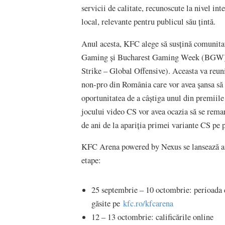
servicii de calitate, recunoscute la nivel inte
local, relevante pentru publicul său țintă.
Anul acesta, KFC alege să susțină comunita
Gaming și Bucharest Gaming Week (BGW) o
Strike – Global Offensive). Aceasta va reu
non-pro din România care vor avea șansa să
oportunitatea de a câștiga unul din premiile 
jocului video CS vor avea ocazia să se remar
de ani de la apariția primei variante CS pe p
KFC Arena powered by Nexus se lansează ast
etape:
25 septembrie – 10 octombrie: perioada de
găsite pe
kfc.ro/kfcarena
12 – 13 octombrie: calificările online