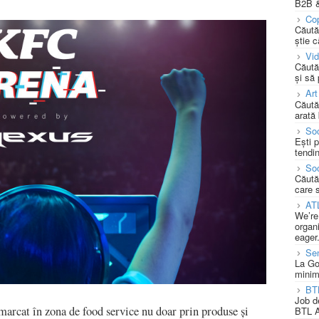
B2B &
Cop
Căută
știe c
Vi
Căută
și să
Art
Căută
arată 
Soc
Ești 
tendin
Soc
Căută
care 
AT
We’re
organi
eager
Se
La Go
minim
BT
Job d
marcat în zona de food service nu doar prin produse și
BTL A