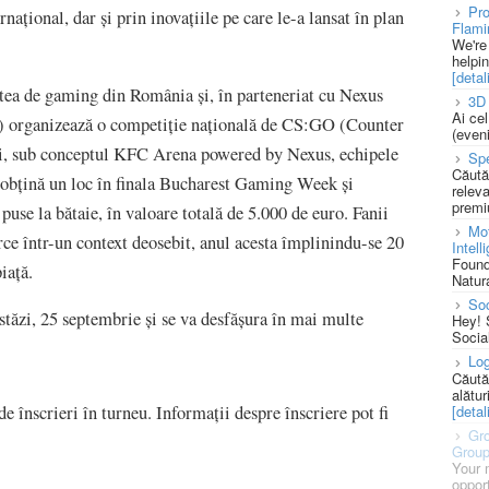
Pro
rnațional, dar și prin inovațiile pe care le-a lansat în plan
Flami
We're
helpi
[detali
tea de gaming din România și, în parteneriat cu Nexus
3D 
Ai ce
rganizează o competiție națională de CS:GO (Counter
(eveni
ni, sub conceptul KFC Arena powered by Nexus, echipele
Spe
Căută
 obțină un loc în finala Bucharest Gaming Week și
releva
premi
puse la bătaie, în valoare totală de 5.000 de euro. Fanii
Mot
ce într-un context deosebit, anul acesta împlinindu-se 20
Intell
Found
iață.
Natura
So
ăzi, 25 septembrie și se va desfășura în mai multe
Hey! 
Socia
Log
Căută
alătur
[detali
 înscrieri în turneu. Informații despre înscriere pot fi
Gro
Grou
Your 
opport