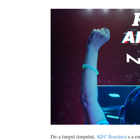
De-a lungul timpului,
KFC România
s-a re