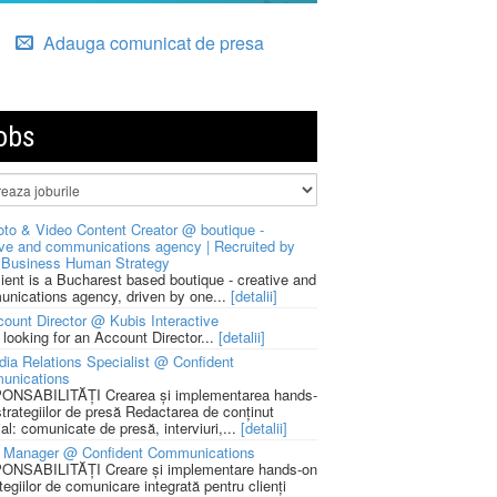
Adauga comunicat de presa
obs
to & Video Content Creator @ boutique -
ive and communications agency | Recruited by
Business Human Strategy
lient is a Bucharest based boutique - creative and
nications agency, driven by one...
[detalii]
ount Director @ Kubis Interactive
 looking for an Account Director...
[detalii]
ia Relations Specialist @ Confident
unications
NSABILITĂȚI Crearea și implementarea hands-
strategiilor de presă Redactarea de conținut
ial: comunicate de presă, interviuri,...
[detalii]
 Manager @ Confident Communications
NSABILITĂȚI Creare și implementare hands-on
tegiilor de comunicare integrată pentru clienți