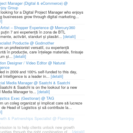
ject Manager (Digital & eCommerce) @
njoy Group
 looking for a Digital Project Manager who enjoys
ng businesses grow through digital marketing...
i]
Artist – Shopper Experience @ Mercury360
l puțin 7 ani experiență în zona de BTL
mente, activări, standuri și plasări...
[detalii]
cialist Productie @ Godmother
m un profesionist versatil, cu experiență
ntă în producție, care înțelege materiale, finisaje
um și...
[detalii]
ion Designer / Video Editor @ Natural
igence
ed in 2009 and 100% self-funded to this day,
l Intelligence is a leader in...
[detalii]
cial Media Manager @ Saatchi & Saatchi
Saatchi & Saatchi is on the lookout for a new
l Media Manager to...
[detalii]
istics Exec (Gestionar) @ TAG
m un coleg organizat și implicat care să lucreze
i de Head of Logistics și să contribuie la...
i]
wth & Partnerships Specialist @ Flaminjoy
p
mission is to help clients unlock new growth
unities through the right combination of...
[detalii]