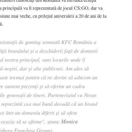
a principală va fi reprezentată de jocul CS:GO, dar va
rsiune mai veche, cu prilejul aniversării a 20 de ani de la
ă.
u pasionații de gaming semnată KFC România a
tății brandului și a deschiderii față de domenii
ul nostru principal, sunt locurile unde îi
 noștri, dar și alte publicuri. Am ales să
mare tocmai pentru că ne dorim să aducem un
re suntem prezenţi și să oferim un cadru
le generații de tineri. Parteneriatul cu Nexus
reprezintă cea mai bună dovadă că un brand
e într-un domeniu diferit și să ofere
Monica
 ocazia să se afirme", spune
Sphera Franchise Group).