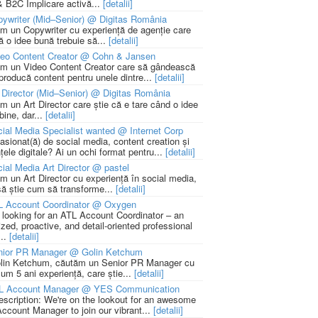
 B2C Implicare activă...
[detalii]
ywriter (Mid–Senior) @ Digitas România
m un Copywriter cu experiență de agenție care
ă o idee bună trebuie să...
[detalii]
deo Content Creator @ Cohn & Jansen
m un Video Content Creator care să gândească
 producă content pentru unele dintre...
[detalii]
 Director (Mid–Senior) @ Digitas România
m un Art Director care știe că e tare când o idee
bine, dar...
[detalii]
ial Media Specialist wanted @ Internet Corp
pasionat(ă) de social media, content creation și
țele digitale? Ai un ochi format pentru...
[detalii]
ial Media Art Director @ pastel
m un Art Director cu experiență în social media,
să știe cum să transforme...
[detalii]
L Account Coordinator @ Oxygen
 looking for an ATL Account Coordinator – an
zed, proactive, and detail-oriented professional
...
[detalii]
nior PR Manager @ Golin Ketchum
lin Ketchum, căutăm un Senior PR Manager cu
um 5 ani experiență, care știe...
[detalii]
L Account Manager @ YES Communication
escription: We're on the lookout for an awesome
ccount Manager to join our vibrant...
[detalii]