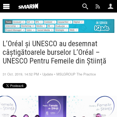
L’Oréal și UNESCO au desemnat
câștigătoarele burselor L’Oréal –
UNESCO Pentru Femeile din Știință
31 Oct. 2019, 14:52 PM
•
Update
•
MSLGROUP The Practice