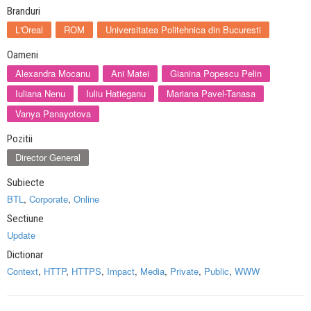
Branduri
L'Oreal
ROM
Universitatea Politehnica din Bucuresti
Oameni
Alexandra Mocanu
Ani Matei
Gianina Popescu Pelin
Iuliana Nenu
Iuliu Hatieganu
Mariana Pavel-Tanasa
Vanya Panayotova
Pozitii
Director General
Subiecte
BTL
,
Corporate
,
Online
Sectiune
Update
Dictionar
Context
,
HTTP
,
HTTPS
,
Impact
,
Media
,
Private
,
Public
,
WWW