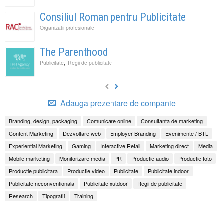
Consiliul Roman pentru Publicitate
Organizatii profesionale
The Parenthood
,
Publicitate
Regii de publicitate
Adauga prezentare de companie
Branding, design, packaging
Comunicare online
Consultanta de marketing
Content Marketing
Dezvoltare web
Employer Branding
Evenimente / BTL
Experiential Marketing
Gaming
Interactive Retail
Marketing direct
Media
Mobile marketing
Monitorizare media
PR
Productie audio
Productie foto
Productie publicitara
Productie video
Publicitate
Publicitate indoor
Publicitate neconventionala
Publicitate outdoor
Regii de publicitate
Research
Tipografii
Training