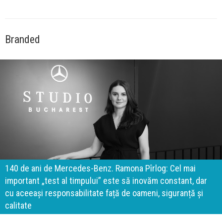
Branded
140 de ani de Mercedes-Benz. Ramona Pîrlog: Cel mai
important „test al timpului” este să inovăm constant, dar
cu aceeași responsabilitate față de oameni, siguranță și
calitate