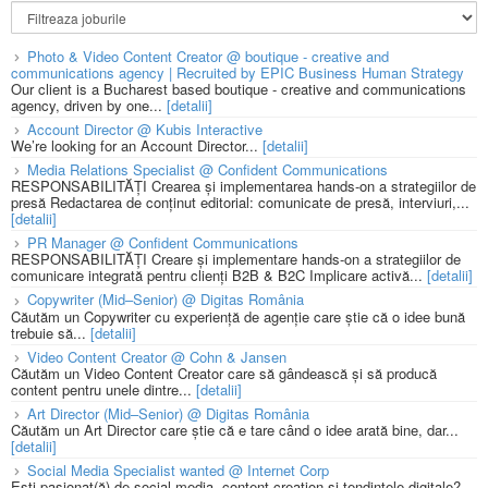
Photo & Video Content Creator @ boutique - creative and
communications agency | Recruited by EPIC Business Human Strategy
Our client is a Bucharest based boutique - creative and communications
agency, driven by one...
[detalii]
Account Director @ Kubis Interactive
We’re looking for an Account Director...
[detalii]
Media Relations Specialist @ Confident Communications
RESPONSABILITĂȚI Crearea și implementarea hands-on a strategiilor de
presă Redactarea de conținut editorial: comunicate de presă, interviuri,...
[detalii]
PR Manager @ Confident Communications
RESPONSABILITĂȚI Creare și implementare hands-on a strategiilor de
comunicare integrată pentru clienți B2B & B2C Implicare activă...
[detalii]
Copywriter (Mid–Senior) @ Digitas România
Căutăm un Copywriter cu experiență de agenție care știe că o idee bună
trebuie să...
[detalii]
Video Content Creator @ Cohn & Jansen
Căutăm un Video Content Creator care să gândească și să producă
content pentru unele dintre...
[detalii]
Art Director (Mid–Senior) @ Digitas România
Căutăm un Art Director care știe că e tare când o idee arată bine, dar...
[detalii]
Social Media Specialist wanted @ Internet Corp
Ești pasionat(ă) de social media, content creation și tendințele digitale?