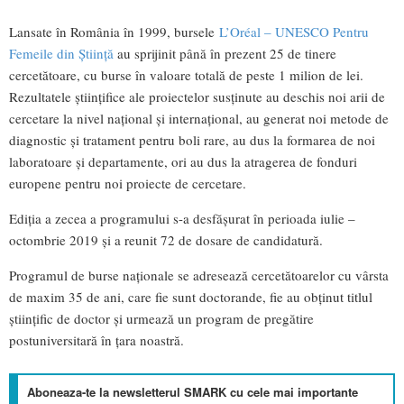
Lansate în România în 1999, bursele
L’Oréal – UNESCO Pentru
Femeile din Știință
au sprijinit până în prezent 25 de tinere
cercetătoare, cu burse în valoare totală de peste 1 milion de lei.
Rezultatele științifice ale proiectelor susținute au deschis noi arii de
cercetare la nivel național și internațional, au generat noi metode de
diagnostic și tratament pentru boli rare, au dus la formarea de noi
laboratoare și departamente, ori au dus la atragerea de fonduri
europene pentru noi proiecte de cercetare.
Ediția a zecea a programului s-a desfășurat în perioada iulie –
octombrie 2019 și a reunit 72 de dosare de candidatură.
Programul de burse naționale se adresează cercetătoarelor cu vârsta
de maxim 35 de ani, care fie sunt doctorande, fie au obţinut titlul
ştiinţific de doctor şi urmează un program de pregătire
postuniversitară în țara noastră.
Aboneaza-te la newsletterul SMARK cu cele mai importante