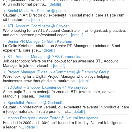
Ai un ochi format pentru...
[detalii]
Social Media Art Director @ pastel
Căutăm un Art Director cu experiență în social media, care să știe cum
să transforme...
[detalii]
ATL Account Coordinator @ Oxygen
We’re looking for an ATL Account Coordinator – an organized, proactive,
and detail-oriented professional eager...
[detalii]
Senior PR Manager @ Golin Ketchum
La Golin Ketchum, căutăm un Senior PR Manager cu minimum 5 ani
experiență, care știe...
[detalii]
BTL Account Manager @ YES Communication
Job description: We're on the lookout for an awesome BTL Account
Manager to join our vibrant...
[detalii]
Project Manager (Digital & eCommerce) @ Flaminjoy Group
We're looking for a Digital Project Manager who enjoys helping
businesses grow through digital marketing...
[detalii]
3D Artist – Shopper Experience @ Mercury360
Ai cel puțin 7 ani experiență în zona de BTL (evenimente, activări,
standuri și plasări...
[detalii]
Specialist Productie @ Godmother
Căutăm un profesionist versatil, cu experiență relevantă în producție, care
înțelege materiale, finisaje premium și...
[detalii]
Motion Designer / Video Editor @ Natural Intelligence
Founded in 2009 and 100% self-funded to this day, Natural Intelligence is
a leader in...
[detalii]