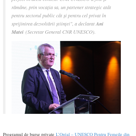
rămâne, prin vocația sa, un partener strategic atât
pentru sectorul public cât și pentru cel privat în
sprijinirea dezvoltării științei", a declarat
Ani
Matei
(Secretar General CNR UNESCO).
Programul de burse private
L’Oréal – UNESCO Pentru Femeile din