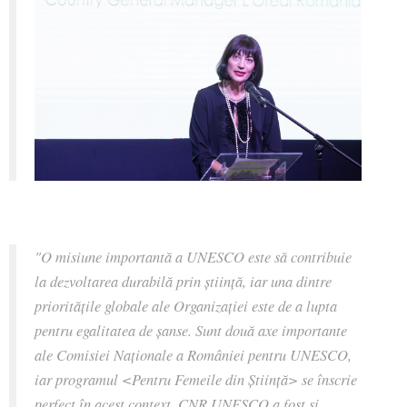
"O misiune importantă a UNESCO este să contribuie
la dezvoltarea durabilă prin știință, iar una dintre
prioritățile globale ale Organizației este de a lupta
pentru egalitatea de șanse. Sunt două axe importante
ale Comisiei Naționale a României pentru UNESCO,
iar programul <Pentru Femeile din Știință> se înscrie
perfect în acest context. CNR UNESCO a fost și