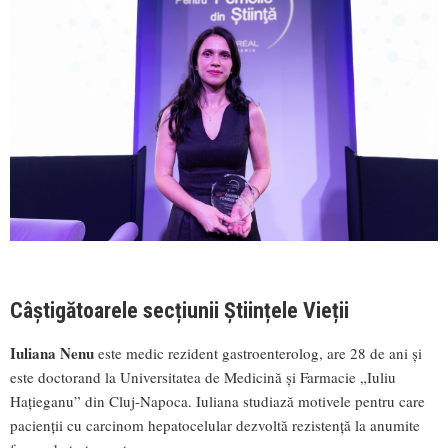
Câștigătoarele secțiunii Științele Vieții
Iuliana Nenu
este medic rezident gastroenterolog, are 28 de ani și
este doctorand la Universitatea de Medicină și Farmacie „Iuliu
Hațieganu” din Cluj-Napoca. Iuliana studiază motivele pentru care
pacienții cu carcinom hepatocelular dezvoltă rezistență la anumite