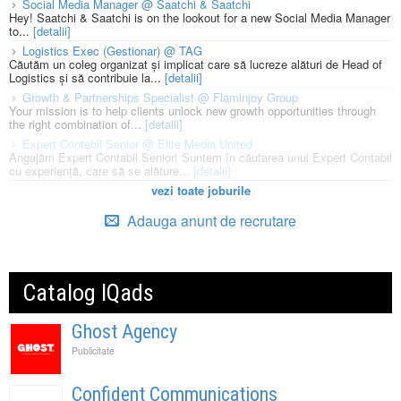
Social Media Manager @ Saatchi & Saatchi
Hey! Saatchi & Saatchi is on the lookout for a new Social Media Manager
to...
[detalii]
Logistics Exec (Gestionar) @ TAG
Căutăm un coleg organizat și implicat care să lucreze alături de Head of
Logistics și să contribuie la...
[detalii]
Growth & Partnerships Specialist @ Flaminjoy Group
Your mission is to help clients unlock new growth opportunities through
the right combination of...
[detalii]
Expert Contabil Senior @ Elite Media United
Angajăm Expert Contabil Senior! Suntem în căutarea unui Expert Contabil
cu experiență, care să se alăture...
[detalii]
vezi toate joburile
Adauga anunt de recrutare
Catalog IQads
Ghost Agency
Publicitate
Confident Communications