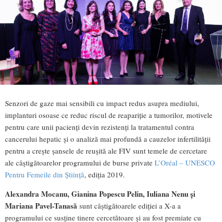
Senzori de gaze mai sensibili cu impact redus asupra mediului,
implanturi osoase ce reduc riscul de reapariție a tumorilor, motivele
pentru care unii pacienți devin rezistenți la tratamentul contra
cancerului hepatic și o analiză mai profundă a cauzelor infertilității
pentru a crește șansele de reușită ale FIV sunt temele de cercetare
ale câștigătoarelor programului de burse private
L’Oréal – UNESCO
Pentru Femeile din Știință
, ediția 2019.
Alexandra Mocanu, Gianina Popescu Pelin, Iuliana Nenu și
Mariana Pavel-Tanasă
sunt câștigătoarele ediției a X-a a
programului ce susține tinere cercetătoare și au fost premiate cu