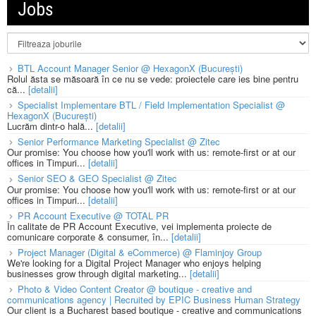
Jobs
BTL Account Manager Senior @ HexagonX (București)
Rolul ăsta se măsoară în ce nu se vede: proiectele care ies bine pentru
că...
[detalii]
Specialist Implementare BTL / Field Implementation Specialist @
HexagonX (București)
Lucrăm dintr-o hală...
[detalii]
Senior Performance Marketing Specialist @ Zitec
Our promise: You choose how you'll work with us: remote-first or at our
offices in Timpuri...
[detalii]
Senior SEO & GEO Specialist @ Zitec
Our promise: You choose how you'll work with us: remote-first or at our
offices in Timpuri...
[detalii]
PR Account Executive @ TOTAL PR
În calitate de PR Account Executive, vei implementa proiecte de
comunicare corporate & consumer, în...
[detalii]
Project Manager (Digital & eCommerce) @ Flaminjoy Group
We're looking for a Digital Project Manager who enjoys helping
businesses grow through digital marketing...
[detalii]
Photo & Video Content Creator @ boutique - creative and
communications agency | Recruited by EPIC Business Human Strategy
Our client is a Bucharest based boutique - creative and communications