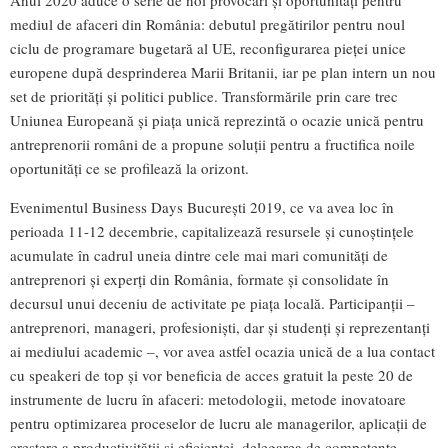
mediul de afaceri din România: debutul pregătirilor pentru noul
ciclu de programare bugetară al UE, reconfigurarea pieței unice
europene după desprinderea Marii Britanii, iar pe plan intern un nou
set de priorități și politici publice. Transformările prin care trec
Uniunea Europeană și piața unică reprezintă o ocazie unică pentru
antreprenorii români de a propune soluții pentru a fructifica noile
oportunități ce se profilează la orizont.
Evenimentul Business Days București 2019, ce va avea loc în
perioada 11-12 decembrie, capitalizează resursele și cunoștințele
acumulate în cadrul uneia dintre cele mai mari comunități de
antreprenori și experți din România, formate și consolidate în
decursul unui deceniu de activitate pe piața locală. Participanții –
antreprenori, manageri, profesioniști, dar și studenți și reprezentanți
ai mediului academic –, vor avea astfel ocazia unică de a lua contact
cu speakeri de top și vor beneficia de acces gratuit la peste 20 de
instrumente de lucru în afaceri: metodologii, metode inovatoare
pentru optimizarea proceselor de lucru ale managerilor, aplicații de
creștere a productivității și eficienței, delegarea de competențe,