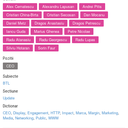
Alex Cernatescu
Alexandru Lapusan
Andrei Pitis
Cristian China-Birta
Cristian Secosan
Dan Mocanu
Daniel Metz
Dragos Anastasiu
Dragos Petrescu
Iancu Guda
Marius Ghenea
Petre Nicolae
Radu Atanasiu
Radu Georgescu
Radu Lupas
Silviu Hotaran
Sorin Faur
Pozitii
CEO
Subiecte
BTL
Sectiune
Update
Dictionar
CEO
,
Display
,
Engagement
,
HTTP
,
Impact
,
Marca
,
Margin
,
Marketing
,
Media
,
Networking
,
Public
,
WWW