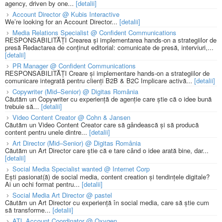
agency, driven by one...
[detalii]
Account Director @ Kubis Interactive
We’re looking for an Account Director...
[detalii]
Media Relations Specialist @ Confident Communications
RESPONSABILITĂȚI Crearea și implementarea hands-on a strategiilor de
presă Redactarea de conținut editorial: comunicate de presă, interviuri,...
[detalii]
PR Manager @ Confident Communications
RESPONSABILITĂȚI Creare și implementare hands-on a strategiilor de
comunicare integrată pentru clienți B2B & B2C Implicare activă...
[detalii]
Copywriter (Mid–Senior) @ Digitas România
Căutăm un Copywriter cu experiență de agenție care știe că o idee bună
trebuie să...
[detalii]
Video Content Creator @ Cohn & Jansen
Căutăm un Video Content Creator care să gândească și să producă
content pentru unele dintre...
[detalii]
Art Director (Mid–Senior) @ Digitas România
Căutăm un Art Director care știe că e tare când o idee arată bine, dar...
[detalii]
Social Media Specialist wanted @ Internet Corp
Ești pasionat(ă) de social media, content creation și tendințele digitale?
Ai un ochi format pentru...
[detalii]
Social Media Art Director @ pastel
Căutăm un Art Director cu experiență în social media, care să știe cum
să transforme...
[detalii]
ATL Account Coordinator @ Oxygen