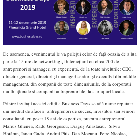
De asemenea, evenimentul le va prilejui celor de față ocazia de a lua
parte la 15 ore de networking și interacțiuni cu circa 700 de
antreprenori și manageri cu experiență, de la toate nivelurile: CEO,
director general, directori și manageri seniori și executivi din middle
management, din companii de toate dimensiunile, de la corporații
multinaționale si companii antreprenoriale, la startupuri locale.
Printre invitații acestei ediții a Business Days se află nume reputate
din mediul de afaceri antreprenori de succes, investitori sau seniori
consultanti, cu peste 18 ani de expertiza, precum antreprenorul
Marius Ghenea, Radu Georgescu, Dragoș Anastasiu, Silviu
Hotăran, Iancu Guda, Andrei Pitis, Dan Mocanu, Petre Nicolae,