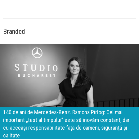
Branded
140 de ani de Mercedes-Benz. Ramona Pîrlog: Cel mai
important „test al timpului” este să inovăm constant, dar
cu aceeași responsabilitate față de oameni, siguranță și
calitate