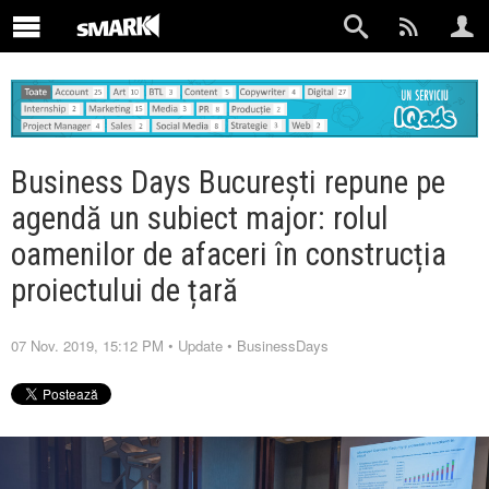
Business Days București repune pe
agendă un subiect major: rolul
oamenilor de afaceri în construcția
proiectului de țară
07 Nov. 2019, 15:12 PM
•
Update
•
BusinessDays