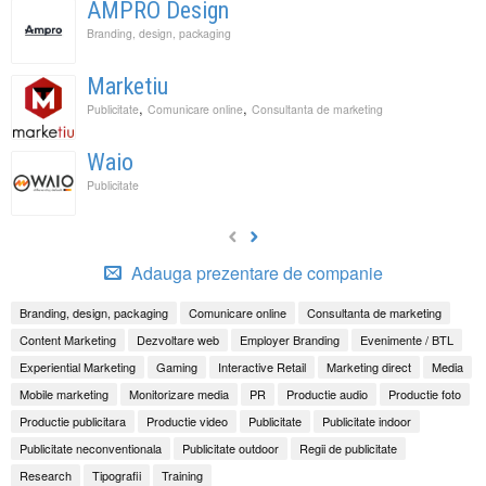
AMPRO Design
Branding, design, packaging
Marketiu
,
,
Publicitate
Comunicare online
Consultanta de marketing
Waio
Publicitate
Adauga prezentare de companie
Branding, design, packaging
Comunicare online
Consultanta de marketing
Content Marketing
Dezvoltare web
Employer Branding
Evenimente / BTL
Experiential Marketing
Gaming
Interactive Retail
Marketing direct
Media
Mobile marketing
Monitorizare media
PR
Productie audio
Productie foto
Productie publicitara
Productie video
Publicitate
Publicitate indoor
Publicitate neconventionala
Publicitate outdoor
Regii de publicitate
Research
Tipografii
Training