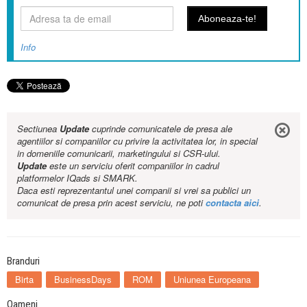
Info
Sectiunea
Update
cuprinde comunicatele de presa ale
agentiilor si companiilor cu privire la activitatea lor, in special
in domeniile comunicarii, marketingului si CSR-ului.
Update
este un serviciu oferit companiilor in cadrul
platformelor IQads si SMARK.
Daca esti reprezentantul unei companii si vrei sa publici un
comunicat de presa prin acest serviciu, ne poti
contacta aici
.
Branduri
Birta
BusinessDays
ROM
Uniunea Europeana
Oameni