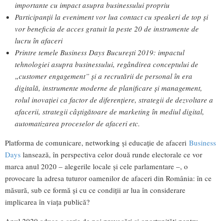
importante cu impact asupra businessului propriu
Participanții la eveniment vor lua contact cu speakeri de top și
vor beneficia de acces gratuit la peste 20 de instrumente de
lucru în afaceri
Printre temele Business Days București 2019: impactul
tehnologiei asupra businessului, regândirea conceptului de
„customer engagement” și a recrutării de personal în era
digitală, instrumente moderne de planificare și management,
rolul inovației ca factor de diferențiere, strategii de dezvoltare a
afacerii, strategii câștigătoare de marketing în mediul digital,
automatizarea proceselor de afaceri etc.
Platforma de comunicare, networking și educație de afaceri
Business
Days
lansează, în perspectiva celor două runde electorale ce vor
marca anul 2020 – alegerile locale și cele parlamentare –, o
provocare la adresa tuturor oamenilor de afaceri din România: în ce
măsură, sub ce formă și cu ce condiții ar lua în considerare
implicarea în viața publică?
Anul 2020 aduce o serie de noi provocări și oportunități pentru