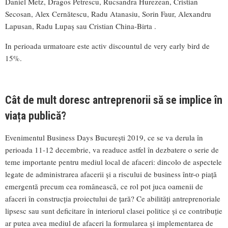
Daniel Metz, Dragos Petrescu, Rucsandra Hurezean, Cristian
Secosan, Alex Cernătescu, Radu Atanasiu, Sorin Faur, Alexandru
Lapusan, Radu Lupaș sau Cristian China-Birta .
In perioada urmatoare este activ discountul de very early bird de
15%.
Cât de mult doresc antreprenorii să se implice în
viața publică?
Evenimentul Business Days București 2019, ce se va derula în
perioada 11-12 decembrie, va readuce astfel în dezbatere o serie de
teme importante pentru mediul local de afaceri: dincolo de aspectele
legate de administrarea afacerii și a riscului de business într-o piață
emergentă precum cea românească, ce rol pot juca oamenii de
afaceri în construcția proiectului de țară? Ce abilități antreprenoriale
lipsesc sau sunt deficitare în interiorul clasei politice și ce contribuție
ar putea avea mediul de afaceri la formularea și implementarea de