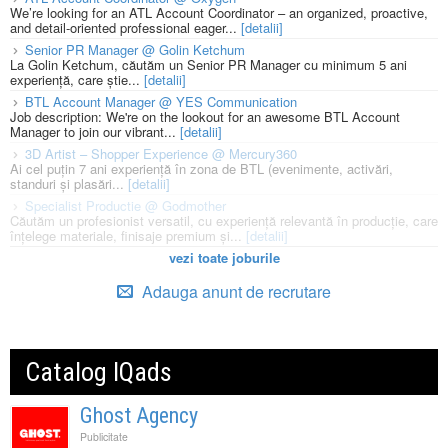
We’re looking for an ATL Account Coordinator – an organized, proactive,
and detail-oriented professional eager...
[detalii]
Senior PR Manager @ Golin Ketchum
La Golin Ketchum, căutăm un Senior PR Manager cu minimum 5 ani
experiență, care știe...
[detalii]
BTL Account Manager @ YES Communication
Job description: We're on the lookout for an awesome BTL Account
Manager to join our vibrant...
[detalii]
3D Artist – Shopper Experience @ Mercury360
Ai cel puțin 7 ani experiență în zona de BTL (evenimente, activări,
standuri și plasări...
[detalii]
Specialist Productie @ Godmother
Căutăm un profesionist versatil, cu experiență relevantă în producție, care
înțelege materiale, finisaje premium și...
[detalii]
vezi toate joburile
Adauga anunt de recrutare
Catalog IQads
Ghost Agency
Publicitate