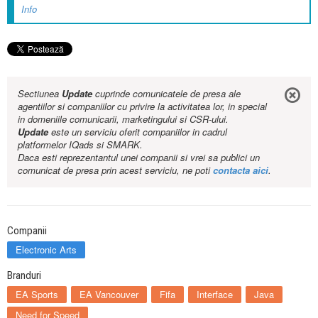
Info
Sectiunea
Update
cuprinde comunicatele de presa ale
agentiilor si companiilor cu privire la activitatea lor, in special
in domeniile comunicarii, marketingului si CSR-ului.
Update
este un serviciu oferit companiilor in cadrul
platformelor IQads si SMARK.
Daca esti reprezentantul unei companii si vrei sa publici un
comunicat de presa prin acest serviciu, ne poti
contacta aici
.
Companii
Electronic Arts
Branduri
EA Sports
EA Vancouver
Fifa
Interface
Java
Need for Speed