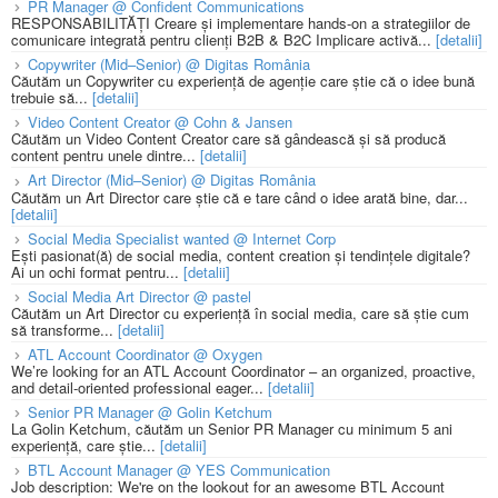
PR Manager @ Confident Communications
RESPONSABILITĂȚI Creare și implementare hands-on a strategiilor de
comunicare integrată pentru clienți B2B & B2C Implicare activă...
[detalii]
Copywriter (Mid–Senior) @ Digitas România
Căutăm un Copywriter cu experiență de agenție care știe că o idee bună
trebuie să...
[detalii]
Video Content Creator @ Cohn & Jansen
Căutăm un Video Content Creator care să gândească și să producă
content pentru unele dintre...
[detalii]
Art Director (Mid–Senior) @ Digitas România
Căutăm un Art Director care știe că e tare când o idee arată bine, dar...
[detalii]
Social Media Specialist wanted @ Internet Corp
Ești pasionat(ă) de social media, content creation și tendințele digitale?
Ai un ochi format pentru...
[detalii]
Social Media Art Director @ pastel
Căutăm un Art Director cu experiență în social media, care să știe cum
să transforme...
[detalii]
ATL Account Coordinator @ Oxygen
We’re looking for an ATL Account Coordinator – an organized, proactive,
and detail-oriented professional eager...
[detalii]
Senior PR Manager @ Golin Ketchum
La Golin Ketchum, căutăm un Senior PR Manager cu minimum 5 ani
experiență, care știe...
[detalii]
BTL Account Manager @ YES Communication
Job description: We're on the lookout for an awesome BTL Account