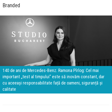
Branded
140 de ani de Mercedes-Benz. Ramona Pîrlog: Cel mai
important „test al timpului” este să inovăm constant, dar
cu aceeași responsabilitate față de oameni, siguranță și
calitate