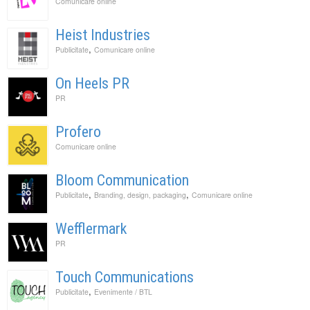
Comunicare online
Heist Industries
,
Publicitate
Comunicare online
On Heels PR
PR
Profero
Comunicare online
Bloom Communication
,
,
Publicitate
Branding, design, packaging
Comunicare online
Wefflermark
PR
Touch Communications
,
Publicitate
Evenimente / BTL