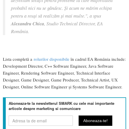
dezvoltăm soluții pentru probleme la care majoritatea
probabil nici nu se gândesc. Și acum ne mărim echipa
pentru a reuși să realizăm și mai multe.", a spus
Alexandru Chica
, Studio Technical Director, EA
România.
Lista completă a
rolurilor disponibile
în cadrul EA România include:
Development Director, C++ Software Engineer, Java Software
Engineer, Rendering Software Engineer, Technical Interface
Designer, Game Designer, Game Producer, Technical Artist, UX
Designer, Online Software Engineer și Systems Software Engineer.
Aboneaza-te la newsletterul SMARK cu cele mai importante
articole despre marketing si comunicare