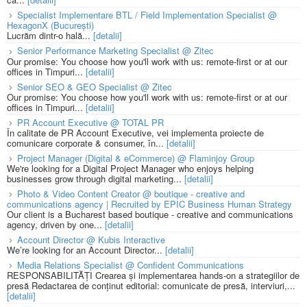
Specialist Implementare BTL / Field Implementation Specialist @
HexagonX (București)
Lucrăm dintr-o hală...
[detalii]
Senior Performance Marketing Specialist @ Zitec
Our promise: You choose how you'll work with us: remote-first or at our
offices in Timpuri...
[detalii]
Senior SEO & GEO Specialist @ Zitec
Our promise: You choose how you'll work with us: remote-first or at our
offices in Timpuri...
[detalii]
PR Account Executive @ TOTAL PR
În calitate de PR Account Executive, vei implementa proiecte de
comunicare corporate & consumer, în...
[detalii]
Project Manager (Digital & eCommerce) @ Flaminjoy Group
We're looking for a Digital Project Manager who enjoys helping
businesses grow through digital marketing...
[detalii]
Photo & Video Content Creator @ boutique - creative and
communications agency | Recruited by EPIC Business Human Strategy
Our client is a Bucharest based boutique - creative and communications
agency, driven by one...
[detalii]
Account Director @ Kubis Interactive
We’re looking for an Account Director...
[detalii]
Media Relations Specialist @ Confident Communications
RESPONSABILITĂȚI Crearea și implementarea hands-on a strategiilor de
presă Redactarea de conținut editorial: comunicate de presă, interviuri,...
[detalii]