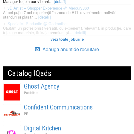
Manager to join our vibrant...
[detalii]
3D Artist – Shopper Experience @ Mercury360
Ai cel puțin 7 ani experiență în zona de BTL (evenimente, activări,
standuri și plasări...
[detalii]
Specialist Productie @ Godmother
Căutăm un profesionist versatil, cu experiență relevantă în producție, care
înțelege materiale, finisaje premium și...
[detalii]
vezi toate joburile
Adauga anunt de recrutare
Catalog IQads
Ghost Agency
Publicitate
Confident Communications
PR
Digital Kitchen