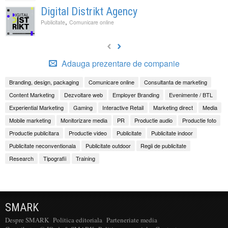
Digital Distrikt Agency
,
Publicitate
Comunicare online
Adauga prezentare de companie
Branding, design, packaging
Comunicare online
Consultanta de marketing
Content Marketing
Dezvoltare web
Employer Branding
Evenimente / BTL
Experiential Marketing
Gaming
Interactive Retail
Marketing direct
Media
Mobile marketing
Monitorizare media
PR
Productie audio
Productie foto
Productie publicitara
Productie video
Publicitate
Publicitate indoor
Publicitate neconventionala
Publicitate outdoor
Regii de publicitate
Research
Tipografii
Training
SMARK
Despre SMARK
Politica editoriala
Parteneriate media