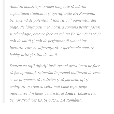
Ambiția noastră pe termen lung este să mărim
capacitatea studioului și operațiunile EA România,
beneficiind de potențialul fantastic al oamenilor din
piață. Pe lângă pasiunea noastră comună pentru jocuri
și tehnologie, ceea ce face ca echipa EA România să fie
atât de unită și atât de performanță sunt chiar
lucrurile care ne diferențiază: experiențele noastre,
hobby-urile și stilul de viață.
Suntem cu toții diferiți însă tocmai acest lucru ne face
să fim apropiați, salucrăm împreună indiferent de ceea
ce ne propunem să realizăm și să fim dedicați și
ambițioși în crearea celor mai bune experiențe
interactive din lume”, a declarat
Andrei Lăzărescu
,
Senior Producer EA SPORTS, EA România.