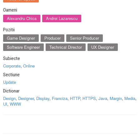
Oameni
Alexandru Chica
Andrei Lazarescu
Pozitii
Game Designer
Producer
Senior Producer
Software Engineer
Technical Director
UX Designer
Subiecte
Corporate
,
Online
Sectiune
Update
Dictionar
Design
,
Designer
,
Display
,
Franciza
,
HTTP
,
HTTPS
,
Java
,
Margin
,
Media
,
UI
,
WWW