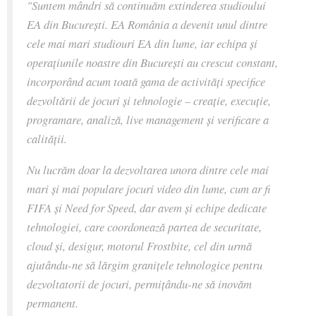
"Suntem mândri să continuăm extinderea studioului
EA din București. EA România a devenit unul dintre
cele mai mari studiouri EA din lume, iar echipa și
operațiunile noastre din București au crescut constant,
incorporând acum toată gama de activități specifice
dezvoltării de jocuri și tehnologie – creație, execuție,
programare, analiză, live management și verificare a
calității.
Nu lucrăm doar la dezvoltarea unora dintre cele mai
mari și mai populare jocuri video din lume, cum ar fi
FIFA și Need for Speed, dar avem și echipe dedicate
tehnologiei, care coordonează partea de securitate,
cloud și, desigur, motorul Frostbite, cel din urmă
ajutându-ne să lărgim granițele tehnologice pentru
dezvoltatorii de jocuri, permițându-ne să inovăm
permanent.