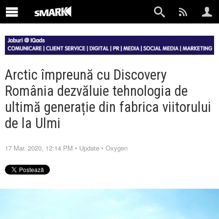
Arctic împreună cu Discovery
România dezvăluie tehnologia de
ultimă generație din fabrica viitorului
de la Ulmi
17 Mar. 2020, 12:14 PM
•
Update
•
Oxygen