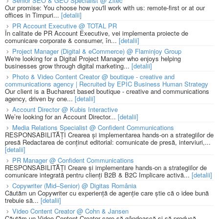
Senior SEO & GEO Specialist @ Zitec
Our promise: You choose how you'll work with us: remote-first or at our
offices in Timpuri...
[detalii]
PR Account Executive @ TOTAL PR
În calitate de PR Account Executive, vei implementa proiecte de
comunicare corporate & consumer, în...
[detalii]
Project Manager (Digital & eCommerce) @ Flaminjoy Group
We're looking for a Digital Project Manager who enjoys helping
businesses grow through digital marketing...
[detalii]
Photo & Video Content Creator @ boutique - creative and
communications agency | Recruited by EPIC Business Human Strategy
Our client is a Bucharest based boutique - creative and communications
agency, driven by one...
[detalii]
Account Director @ Kubis Interactive
We’re looking for an Account Director...
[detalii]
Media Relations Specialist @ Confident Communications
RESPONSABILITĂȚI Crearea și implementarea hands-on a strategiilor de
presă Redactarea de conținut editorial: comunicate de presă, interviuri,...
[detalii]
PR Manager @ Confident Communications
RESPONSABILITĂȚI Creare și implementare hands-on a strategiilor de
comunicare integrată pentru clienți B2B & B2C Implicare activă...
[detalii]
Copywriter (Mid–Senior) @ Digitas România
Căutăm un Copywriter cu experiență de agenție care știe că o idee bună
trebuie să...
[detalii]
Video Content Creator @ Cohn & Jansen
Căutăm un Video Content Creator care să gândească și să producă