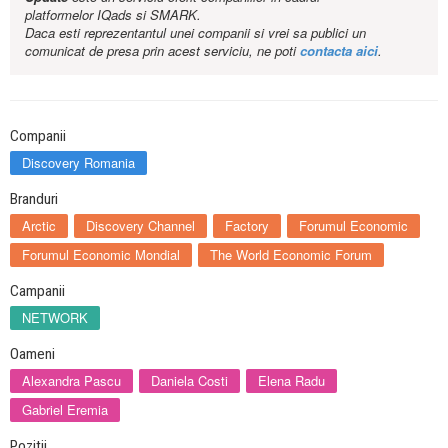
platformelor IQads si SMARK.
Daca esti reprezentantul unei companii si vrei sa publici un
comunicat de presa prin acest serviciu, ne poti
contacta aici
.
Companii
Discovery Romania
Branduri
Arctic
Discovery Channel
Factory
Forumul Economic
Forumul Economic Mondial
The World Economic Forum
Campanii
NETWORK
Oameni
Alexandra Pascu
Daniela Costi
Elena Radu
Gabriel Eremia
Pozitii