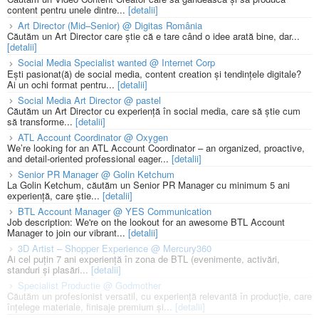
content pentru unele dintre...
[detalii]
Art Director (Mid–Senior) @ Digitas România
Căutăm un Art Director care știe că e tare când o idee arată bine, dar...
[detalii]
Social Media Specialist wanted @ Internet Corp
Ești pasionat(ă) de social media, content creation și tendințele digitale?
Ai un ochi format pentru...
[detalii]
Social Media Art Director @ pastel
Căutăm un Art Director cu experiență în social media, care să știe cum
să transforme...
[detalii]
ATL Account Coordinator @ Oxygen
We’re looking for an ATL Account Coordinator – an organized, proactive,
and detail-oriented professional eager...
[detalii]
Senior PR Manager @ Golin Ketchum
La Golin Ketchum, căutăm un Senior PR Manager cu minimum 5 ani
experiență, care știe...
[detalii]
BTL Account Manager @ YES Communication
Job description: We're on the lookout for an awesome BTL Account
Manager to join our vibrant...
[detalii]
3D Artist – Shopper Experience @ Mercury360
Ai cel puțin 7 ani experiență în zona de BTL (evenimente, activări,
standuri și plasări...
[detalii]
Specialist Productie @ Godmother
Căutăm un profesionist versatil, cu experiență relevantă în producție, care
înțelege materiale, finisaje premium și...
[detalii]