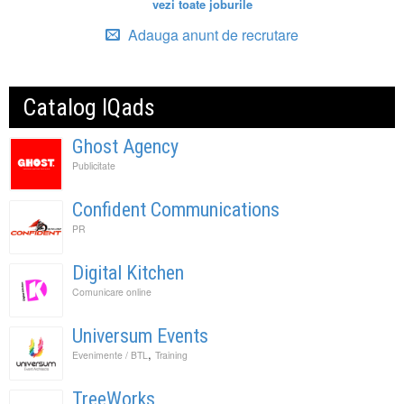
vezi toate joburile
Adauga anunt de recrutare
Catalog IQads
Ghost Agency
Publicitate
Confident Communications
PR
Digital Kitchen
Comunicare online
Universum Events
,
Evenimente / BTL
Training
TreeWorks