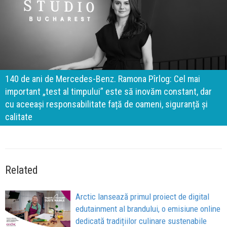
140 de ani de Mercedes-Benz. Ramona Pîrlog: Cel mai
important „test al timpului” este să inovăm constant, dar
cu aceeași responsabilitate față de oameni, siguranță și
calitate
Related
Arctic lansează primul proiect de digital
edutainment al brandului, o emisiune online
dedicată tradițiilor culinare sustenabile