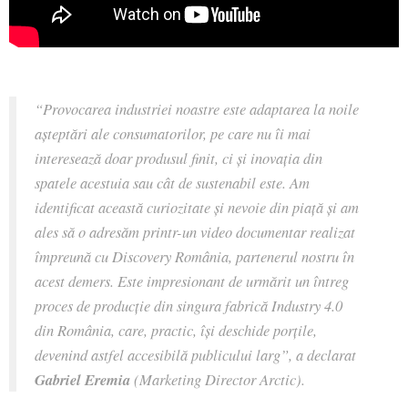
“Provocarea industriei noastre este adaptarea la noile
așteptări ale consumatorilor, pe care nu îi mai
interesează doar produsul finit, ci și inovația din
spatele acestuia sau cât de sustenabil este. Am
identificat această curiozitate și nevoie din piață și am
ales să o adresăm printr-un video documentar realizat
împreună cu Discovery România, partenerul nostru în
acest demers.
Este impresionant de urmărit un întreg
proces de producție din singura fabric
ă Industry 4.0
din România,
care, practic, își deschide porțile,
devenind astfel accesibilă publicului larg”
, a declarat
Gabriel Eremia
(Marketing Director Arctic).