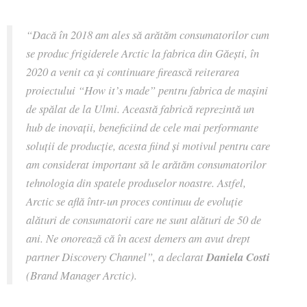
“Dac
ă
în 2018 am ales să arătăm consumatorilor cum
se produc frigiderele Arctic la fabrica din Găești, în
2020 a venit ca și continuare firească reiterarea
proiectului “How it’s made” pentru fabrica de mașini
de spălat de la Ulmi. Această fabrică reprezintă un
hub de inovații, beneficiind de cele mai performante
soluții de producție, acesta fiind și motivul pentru care
am considerat important să le arătăm consumatorilor
tehnologia din spatele produselor noastre.
Astfel,
Arctic se află într-un proces continuu de evoluție
alături de consumatorii care ne sunt alături de 50 de
ani.
Ne onorează că în acest demers am avut drept
partner Discovery Channel”
, a declarat
Daniela Costi
(Brand Manager Arctic).