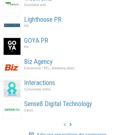
Dezvoltare web
Lighthouse PR
PR
GOYA PR
PR
Biz Agency
,
Evenimente / BTL
Marketing direct
Interactions
Comunicare online
Sense8 Digital Technology
Clienti
Adauga prezentare de companie