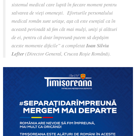
sistemul medical care luptă în fiecare moment pentru
salvarea de vieți omenești. Eforturile personalului
medical român sunt uriașe, așa că este esențial ca în
această perioadă să fim cât mai mulți, uniți și alături
de ei, pentru că doar împreună putem să depășim
aceste momente dificile
” a
completat
Ioan Silviu
Lefter
(Director General, Crucea Roșie Română).