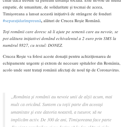
empatie, de umanitate, de solidaritate și tocmai de aceea,
Timișoreana a lansat această inițiativă de strângere de fonduri
,
#separațidarîmpreună
alături de Crucea Roșie Română.
Toţi românii care doresc să îi ajute pe semenii care au nevoie, se
pot alătura inițiativei donând echivalentul a 2 euro prin SMS la
numărul 8827, cu textul: DONEZ.
Crucea Roșie va folosi aceste donații pentru achiziționarea de
echipamente urgente și extrem de necesare spitalelor din România,
acolo unde sunt tratați românii afectați de noul tip de Coronavirus.
„România și românii au nevoie unii de alții acum, mai
mult ca oricând. Suntem cu toții parte din aceeași
umanitate și este datoria noastră, a tuturor, să ne
implicăm activ. De 300 de ani, Timișoreana face parte