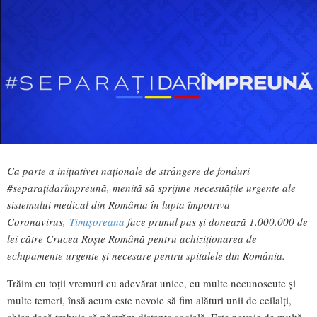
Ca parte a inițiativei naționale de strângere de fonduri
#separațidarîmpreună, menită să sprijine necesitățile urgente ale
sistemului medical din România în lupta împotriva
Coronavirus,
Timișoreana
face primul pas și donează 1.000.000 de
lei către Crucea Roșie Română pentru achiziționarea de
echipamente urgente și necesare pentru spitalele din România.
Trăim cu toții vremuri cu adevărat unice, cu multe necunoscute și
multe temeri, însă acum este nevoie să fim alături unii de ceilalți,
chiar dacă trebuie să păstrăm distanța socială. Este nevoie de multă