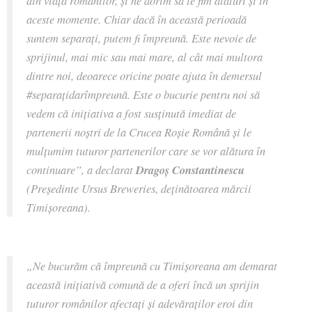
din viața românilor, și ne dorim să le fim alături și în
aceste momente. Chiar dacă în această perioadă
suntem separați, putem fi împreună. Este nevoie de
sprijinul, mai mic sau mai mare, al cât mai multora
dintre noi, deoarece oricine poate ajuta în demersul
#separațidarîmpreună.
Este o bucurie pentru noi să
vedem că inițiativa a fost susținută imediat de
partenerii noștri de la Crucea Roșie Română și le
mulțumim tuturor partenerilor care se vor alătura în
continuare
”, a
declarat
Dragoș Constantinescu
(Președinte Ursus Breweries, deținătoarea mărcii
Timișoreana).
„Ne bucurăm că împreună cu Timișoreana am demarat
această inițiativă comună de a oferi încă un sprijin
tuturor românilor afectați și adevăraților eroi din