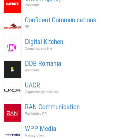
Publicitate
Confident Communications
PR
Digital Kitchen
Comunicare online
DDB Romania
Publicitate
UACR
Organizatii profesionale
RAN Communication
,
Publicitate
PR
WPP Media
,
Media
Clienti