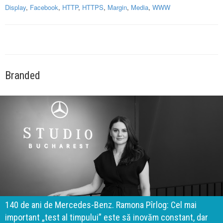
Display
,
Facebook
,
HTTP
,
HTTPS
,
Margin
,
Media
,
WWW
Branded
140 de ani de Mercedes-Benz. Ramona Pîrlog: Cel mai
important „test al timpului” este să inovăm constant, dar