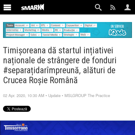
Timișoreana dă startul ințiativei
naționale de strângere de fonduri
#separațidarîmpreună, alături de
Crucea Roșie Română
02 Apr. 2020, 10:30 AM
•
Update
•
MSLGROUP The Practice