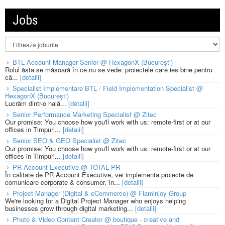
Jobs
BTL Account Manager Senior @ HexagonX (București)
Rolul ăsta se măsoară în ce nu se vede: proiectele care ies bine pentru
că...
[detalii]
Specialist Implementare BTL / Field Implementation Specialist @
HexagonX (București)
Lucrăm dintr-o hală...
[detalii]
Senior Performance Marketing Specialist @ Zitec
Our promise: You choose how you'll work with us: remote-first or at our
offices in Timpuri...
[detalii]
Senior SEO & GEO Specialist @ Zitec
Our promise: You choose how you'll work with us: remote-first or at our
offices in Timpuri...
[detalii]
PR Account Executive @ TOTAL PR
În calitate de PR Account Executive, vei implementa proiecte de
comunicare corporate & consumer, în...
[detalii]
Project Manager (Digital & eCommerce) @ Flaminjoy Group
We're looking for a Digital Project Manager who enjoys helping
businesses grow through digital marketing...
[detalii]
Photo & Video Content Creator @ boutique - creative and