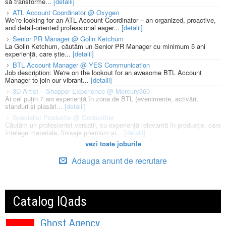
să transforme...
[detalii]
ATL Account Coordinator @ Oxygen
We’re looking for an ATL Account Coordinator – an organized, proactive,
and detail-oriented professional eager...
[detalii]
Senior PR Manager @ Golin Ketchum
La Golin Ketchum, căutăm un Senior PR Manager cu minimum 5 ani
experiență, care știe...
[detalii]
BTL Account Manager @ YES Communication
Job description: We're on the lookout for an awesome BTL Account
Manager to join our vibrant...
[detalii]
3D Artist – Shopper Experience @ Mercury360
Ai cel puțin 7 ani experiență în zona de BTL (evenimente, activări,
standuri și plasări...
[detalii]
Specialist Productie @ Godmother
Căutăm un profesionist versatil, cu experiență relevantă în producție, care
înțelege materiale, finisaje premium și...
[detalii]
vezi toate joburile
Adauga anunt de recrutare
Catalog IQads
Ghost Agency