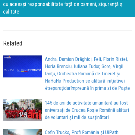
cu aceeași responsabilitate față de oameni, siguranță și
calitate
Related
Andra, Damian Drăghici, Feli, Florin Ristei,
Horia Brenciu, Iuliana Tudor, Sore, Virgil
Ianţu, Orchestra Română de Tineret şi
HaHaHa Production se alătură iniţiativei
#separaţidarîmpreună în prima zi de Paște
145 de ani de activitate umanitară au fost
aniversați de Crucea Roșie Română alături
de voluntari și mii de susținători
Cefin Trucks, Profi România şi UiPath