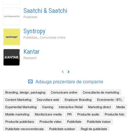
Saatchi & Saatchi
Publicitate
Syntropy
,
Publicitate
Comunicare online
Kantar
Research
Adauga prezentare de companie
Branding, design, packaging
Comunicare online
Consultanta de marketing
Content Marketing
Dezvoltare web
Employer Branding
Evenimente / BTL
Experiential Marketing
Gaming
Interactive Retail
Marketing direct
Media
Mobile marketing
Monitorizare media
PR
Productie audio
Productie foto
Productie publicitara
Productie video
Publicitate
Publicitate indoor
Publicitate neconventionala
Publicitate outdoor
Regii de publicitate