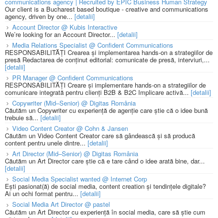
communications agency | Recruited by EPIC Business Human Strategy
Our client is a Bucharest based boutique - creative and communications
agency, driven by one...
[detalii]
Account Director @ Kubis Interactive
We’re looking for an Account Director...
[detalii]
Media Relations Specialist @ Confident Communications
RESPONSABILITĂȚI Crearea și implementarea hands-on a strategiilor de
presă Redactarea de conținut editorial: comunicate de presă, interviuri,...
[detalii]
PR Manager @ Confident Communications
RESPONSABILITĂȚI Creare și implementare hands-on a strategiilor de
comunicare integrată pentru clienți B2B & B2C Implicare activă...
[detalii]
Copywriter (Mid–Senior) @ Digitas România
Căutăm un Copywriter cu experiență de agenție care știe că o idee bună
trebuie să...
[detalii]
Video Content Creator @ Cohn & Jansen
Căutăm un Video Content Creator care să gândească și să producă
content pentru unele dintre...
[detalii]
Art Director (Mid–Senior) @ Digitas România
Căutăm un Art Director care știe că e tare când o idee arată bine, dar...
[detalii]
Social Media Specialist wanted @ Internet Corp
Ești pasionat(ă) de social media, content creation și tendințele digitale?
Ai un ochi format pentru...
[detalii]
Social Media Art Director @ pastel
Căutăm un Art Director cu experiență în social media, care să știe cum