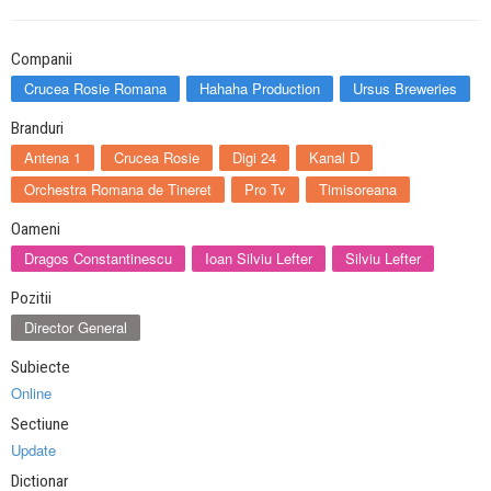
Companii
Crucea Rosie Romana
Hahaha Production
Ursus Breweries
Branduri
Antena 1
Crucea Rosie
Digi 24
Kanal D
Orchestra Romana de Tineret
Pro Tv
Timisoreana
Oameni
Dragos Constantinescu
Ioan Silviu Lefter
Silviu Lefter
Pozitii
Director General
Subiecte
Online
Sectiune
Update
Dictionar