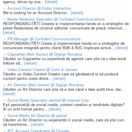
agency, driven by one...
[detalii]
Account Director @ Kubis Interactive
We’re looking for an Account Director...
[detalii]
Media Relations Specialist @ Confident Communications
RESPONSABILITĂȚI Crearea și implementarea hands-on a strategiilor de
presă Redactarea de conținut editorial: comunicate de presă, interviuri,...
[detalii]
PR Manager @ Confident Communications
RESPONSABILITĂȚI Creare și implementare hands-on a strategiilor de
comunicare integrată pentru clienți B2B & B2C Implicare activă...
[detalii]
Copywriter (Mid–Senior) @ Digitas România
Căutăm un Copywriter cu experiență de agenție care știe că o idee bună
trebuie să...
[detalii]
Video Content Creator @ Cohn & Jansen
Căutăm un Video Content Creator care să gândească și să producă
content pentru unele dintre...
[detalii]
Art Director (Mid–Senior) @ Digitas România
Căutăm un Art Director care știe că e tare când o idee arată bine, dar...
[detalii]
Social Media Specialist wanted @ Internet Corp
Ești pasionat(ă) de social media, content creation și tendințele digitale?
Ai un ochi format pentru...
[detalii]
Social Media Art Director @ pastel
Căutăm un Art Director cu experiență în social media, care să știe cum
să transforme...
[detalii]
ATL Account Coordinator @ Oxygen