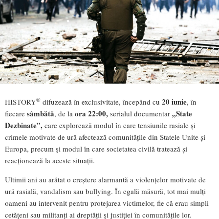
®
20 iunie
HISTORY
difuzează în exclusivitate, începând cu
, în
sâmbătă
ora 22:00,
„State
fiecare
, de la
serialul documentar
Dezbinate”,
care explorează modul în care tensiunile rasiale și
crimele motivate de ură afectează comunitățile din Statele Unite și
Europa, precum și modul în care societatea civilă tratează și
reacționează la aceste situații.
Ultimii ani au arătat o creștere alarmantă a violențelor motivate de
ură rasială, vandalism sau bullying. În egală măsură, tot mai mulți
oameni au intervenit pentru protejarea victimelor, fie că erau simpli
cetățeni sau militanți ai dreptății și justiției în comunitățile lor.