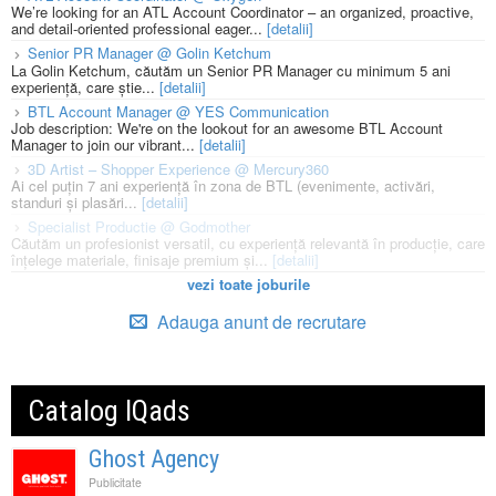
We’re looking for an ATL Account Coordinator – an organized, proactive,
and detail-oriented professional eager...
[detalii]
Senior PR Manager @ Golin Ketchum
La Golin Ketchum, căutăm un Senior PR Manager cu minimum 5 ani
experiență, care știe...
[detalii]
BTL Account Manager @ YES Communication
Job description: We're on the lookout for an awesome BTL Account
Manager to join our vibrant...
[detalii]
3D Artist – Shopper Experience @ Mercury360
Ai cel puțin 7 ani experiență în zona de BTL (evenimente, activări,
standuri și plasări...
[detalii]
Specialist Productie @ Godmother
Căutăm un profesionist versatil, cu experiență relevantă în producție, care
înțelege materiale, finisaje premium și...
[detalii]
vezi toate joburile
Adauga anunt de recrutare
Catalog IQads
Ghost Agency
Publicitate