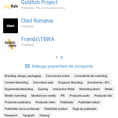
Goldfish Project
,
,
Publicitate
PR
Comunicare online
Cheil Romania
Publicitate
Friends\TBWA
Publicitate
Adauga prezentare de companie
Branding, design, packaging
Comunicare online
Consultanta de marketing
Content Marketing
Dezvoltare web
Employer Branding
Evenimente / BTL
Experiential Marketing
Gaming
Interactive Retail
Marketing direct
Media
Mobile marketing
Monitorizare media
PR
Productie audio
Productie foto
Productie publicitara
Productie video
Publicitate
Publicitate indoor
Publicitate neconventionala
Publicitate outdoor
Regii de publicitate
Research
Tipografii
Training