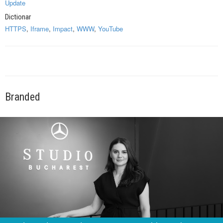
Update
Dictionar
HTTPS
,
Iframe
,
Impact
,
WWW
,
YouTube
Branded