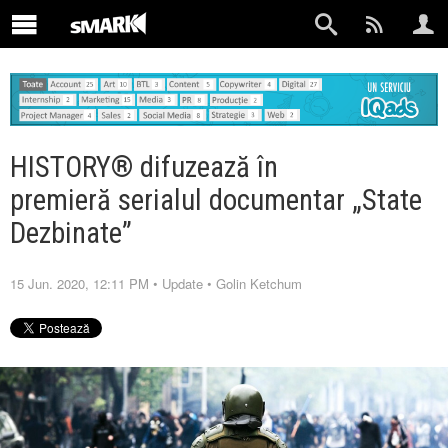
HISTORY® difuzează în
premieră serialul documentar „State
Dezbinate”
15 Jun. 2020, 12:11 PM
•
Update
•
Golin Ketchum