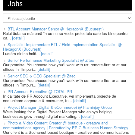
Jobs
BTL Account Manager Senior @ HexagonX (București)
Rolul ăsta se măsoară în ce nu se vede: proiectele care ies bine pentru
că...
[detalii]
Specialist Implementare BTL / Field Implementation Specialist @
HexagonX (București)
Lucrăm dintr-o hală...
[detalii]
Senior Performance Marketing Specialist @ Zitec
Our promise: You choose how you'll work with us: remote-first or at our
offices in Timpuri...
[detalii]
Senior SEO & GEO Specialist @ Zitec
Our promise: You choose how you'll work with us: remote-first or at our
offices in Timpuri...
[detalii]
PR Account Executive @ TOTAL PR
În calitate de PR Account Executive, vei implementa proiecte de
comunicare corporate & consumer, în...
[detalii]
Project Manager (Digital & eCommerce) @ Flaminjoy Group
We're looking for a Digital Project Manager who enjoys helping
businesses grow through digital marketing...
[detalii]
Photo & Video Content Creator @ boutique - creative and
communications agency | Recruited by EPIC Business Human Strategy
Our client is a Bucharest based boutique - creative and communications