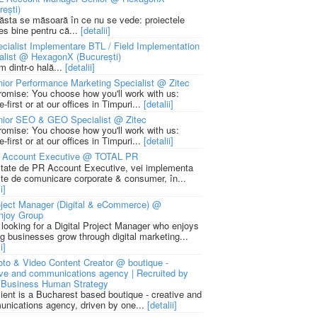
rești)
 ăsta se măsoară în ce nu se vede: proiectele
ies bine pentru că...
[detalii]
cialist Implementare BTL / Field Implementation
alist @ HexagonX (București)
m dintr-o hală...
[detalii]
ior Performance Marketing Specialist @ Zitec
romise: You choose how you'll work with us:
-first or at our offices in Timpuri...
[detalii]
nior SEO & GEO Specialist @ Zitec
romise: You choose how you'll work with us:
-first or at our offices in Timpuri...
[detalii]
 Account Executive @ TOTAL PR
litate de PR Account Executive, vei implementa
cte de comunicare corporate & consumer, în...
i]
ject Manager (Digital & eCommerce) @
njoy Group
 looking for a Digital Project Manager who enjoys
ng businesses grow through digital marketing...
i]
to & Video Content Creator @ boutique -
ive and communications agency | Recruited by
Business Human Strategy
lient is a Bucharest based boutique - creative and
nications agency, driven by one...
[detalii]