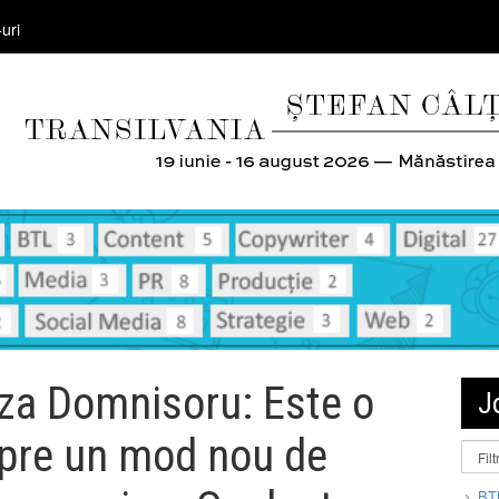
uri
iza Domnisoru: Este o
J
spre un mod nou de
BT