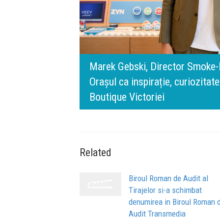
rris România:
digital.
140 de ani de Mercedes-Benz. R
n spatele IQOS
l BT Visa: A NEW
timpului” este să inovăm consta
de oameni, siguranță și calitate
Related
Biroul Roman de Audit al
Tirajelor si-a schimbat
denumirea in Biroul Roman 
Audit Transmedia