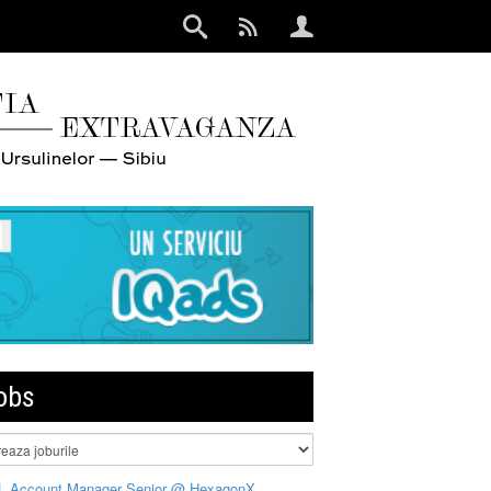
obs
L Account Manager Senior @ HexagonX