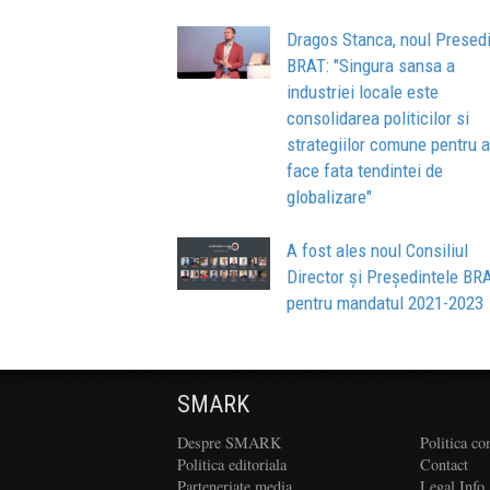
Dragos Stanca, noul Presed
BRAT: "Singura sansa a
industriei locale este
consolidarea politicilor si
strategiilor comune pentru a
face fata tendintei de
globalizare"
A fost ales noul Consiliul
Director și Președintele BR
pentru mandatul 2021-2023
SMARK
Despre SMARK
Politica co
Politica editoriala
Contact
Parteneriate media
Legal Info