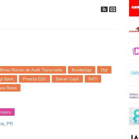
Biroul Roman de Audit Transmedia
Bundesliga
Digi
gi Sport
Proacta EDU
Salvati Copiii
SATI
uce Rosie
nisoru
ne
,
PR