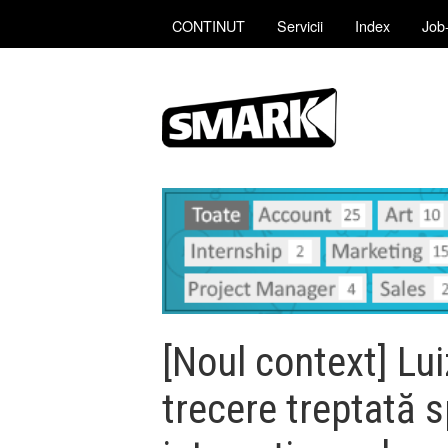
CONTINUT
Servicii
Index
Job-
[Noul context] Lu
trecere treptată 