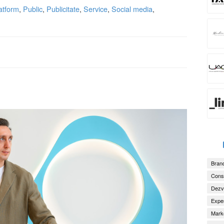
atform
,
Public
,
Publicitate
,
Service
,
Social media
,
Brand
Consu
Dezv
Exper
Marke