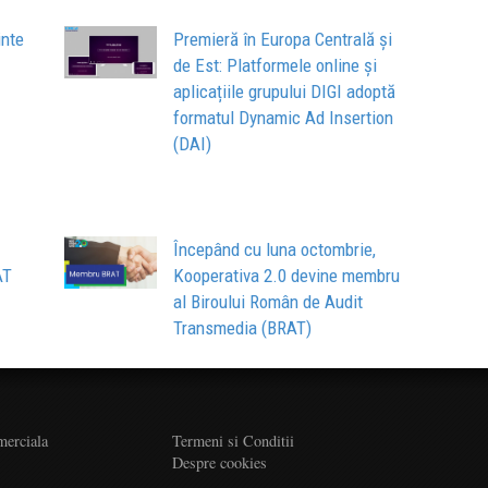
inte
Premieră în Europa Centrală și
de Est: Platformele online și
aplicațiile grupului DIGI adoptă
formatul Dynamic Ad Insertion
(DAI)
Începând cu luna octombrie,
AT
Kooperativa 2.0 devine membru
al Biroului Român de Audit
Transmedia (BRAT)
merciala
Termeni si Conditii
Despre cookies