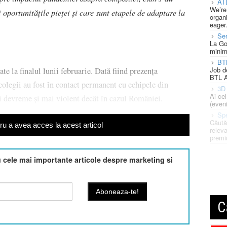
AT
We’re
 oportunitățile pieței și care sunt etapele de adaptare la
organi
eager
Se
La Go
minim
BT
Job d
e la finalul lunii februarie. Dată fiind prezența
BTL A
, colegii au fost în contact permanent cu echipele din
3D 
Ai ce
i devreme și mai violent decât în cazul României.
(eveni
Spe
Căută
u a avea acces la acest articol
releva
premi
cele mai importante articole despre marketing si
C