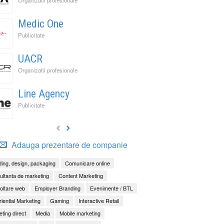
Medic One
Publicitate
UACR
Organizatii profesionale
Line Agency
Publicitate
Adauga prezentare de companie
ing, design, packaging
Comunicare online
ltanta de marketing
Content Marketing
oltare web
Employer Branding
Evenimente / BTL
iential Marketing
Gaming
Interactive Retail
ting direct
Media
Mobile marketing