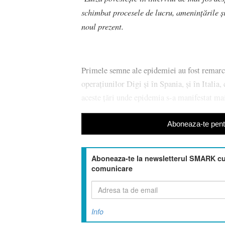
schimbat procesele de lucru, amenințările și
noul prezent.
Primele semne ale epidemiei au fost remarcat
operațiunilor Digi și în Spania, și în Italia
aceste țări unde epidemia s-a manifestat ma
Aboneaza-te pentr
Aboneaza-te la newsletterul SMARK cu 
comunicare
Info