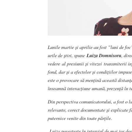
Lunile martie și aprilie au fost ”luni de foc
urile de știri, spune
Luiza Domnisoru
, dir
vedere al presiunii și vitezei transmiterii in
fond, dar și a efectelor și condițiilor impus
este o provocare să mențină această distanță
înseamnă interacțiune umană, prezență în te
Din perspectiva comunicatorului, a fost o 
relevante, corect documentate și explicate f
puternice venite din toate părțile.
Luiza povestește în interviul de mai jos d