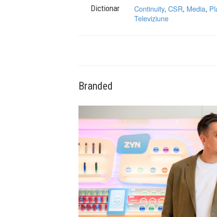
Dictionar
Continuity
,
CSR
,
Media
,
Pl
Televiziune
Branded