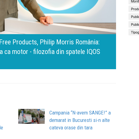
Monit
Produ
Publi
Publi
Tipog
amona Pîrlog: Cel mai important „test al
nt, dar cu aceeași responsabilitate față
Bring 
Brandu
Busin
apart
comun
Campania “N-avem SANGE!” a
demarat in Bucuresti si-n alte
de
cateva orase din tara