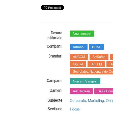
Dosare
Noul context
editoriale
Companii
Artmark
BRAT
Branduri
ANCOM
ArtSafari
Digi 24
Digi FM
Di
Societatea Nationala de Cr
Campanii
N-avem Sange?!
Oameni
Adi Hadean
Luiza Dom
Subiecte
Corporate
,
Marketing
,
Onli
Sectiune
Focus