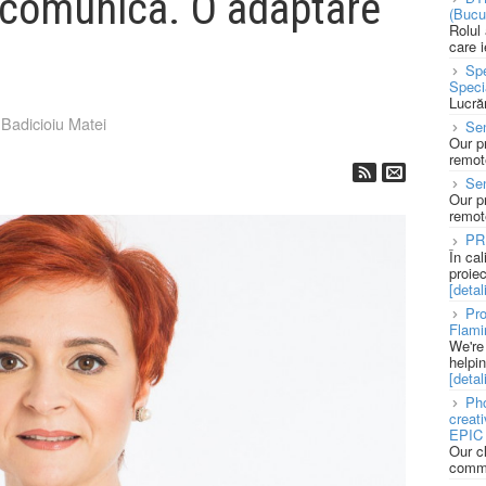
a comunica. O adaptare
(Bucu
Rolul
care 
Spe
Speci
Lucră
Badicioiu Matei
Sen
Our p
remote
Se
Our p
remote
PR
În ca
proie
[detali
Pro
Flami
We're
helpi
[detali
Pho
creat
EPIC 
Our c
commu