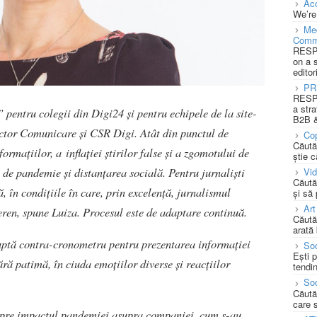
Acc
We’re
Med
Comm
RESPO
on a 
editor
PR
RESPO
a stra
” pentru colegii din Digi24 și pentru echipele de la site-
B2B &
ector Comunicare și CSR Digi. Atât din punctul de
Cop
Căută
formațiilor, a inflației știrilor false și a zgomotului de
știe c
e de pandemie și distanțarea socială. Pentru jurnaliști
Vi
Căută
, în condițiile în care, prin excelență, jurnalismul
și să
Art
ren, spune Luiza. Procesul este de adaptare continuă.
Căută
arată 
luptă contra-cronometru pentru prezentarea informației
Soc
Ești 
ără patimă, în ciuda emoțiilor diverse și reacțiilor
tendin
Soc
Căută
care 
espre impactul pandemiei asupra companiei, cum s-au