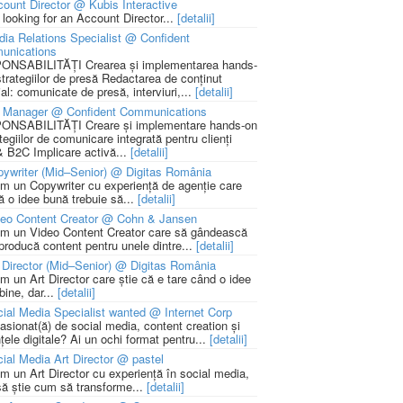
ount Director @ Kubis Interactive
 looking for an Account Director...
[detalii]
ia Relations Specialist @ Confident
unications
NSABILITĂȚI Crearea și implementarea hands-
strategiilor de presă Redactarea de conținut
ial: comunicate de presă, interviuri,...
[detalii]
 Manager @ Confident Communications
NSABILITĂȚI Creare și implementare hands-on
tegiilor de comunicare integrată pentru clienți
 B2C Implicare activă...
[detalii]
ywriter (Mid–Senior) @ Digitas România
m un Copywriter cu experiență de agenție care
ă o idee bună trebuie să...
[detalii]
deo Content Creator @ Cohn & Jansen
m un Video Content Creator care să gândească
 producă content pentru unele dintre...
[detalii]
 Director (Mid–Senior) @ Digitas România
m un Art Director care știe că e tare când o idee
bine, dar...
[detalii]
ial Media Specialist wanted @ Internet Corp
pasionat(ă) de social media, content creation și
țele digitale? Ai un ochi format pentru...
[detalii]
ial Media Art Director @ pastel
m un Art Director cu experiență în social media,
să știe cum să transforme...
[detalii]