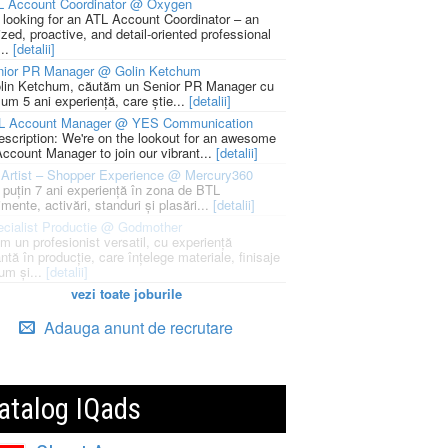
L Account Coordinator @ Oxygen
 looking for an ATL Account Coordinator – an
zed, proactive, and detail-oriented professional
...
[detalii]
nior PR Manager @ Golin Ketchum
lin Ketchum, căutăm un Senior PR Manager cu
um 5 ani experiență, care știe...
[detalii]
L Account Manager @ YES Communication
escription: We're on the lookout for an awesome
ccount Manager to join our vibrant...
[detalii]
Artist – Shopper Experience @ Mercury360
l puțin 7 ani experiență în zona de BTL
mente, activări, standuri și plasări...
[detalii]
cialist Productie @ Godmother
m un profesionist versatil, cu experiență
ntă în producție, care înțelege materiale, finisaje
um și...
[detalii]
vezi toate joburile
Adauga anunt de recrutare
atalog IQads