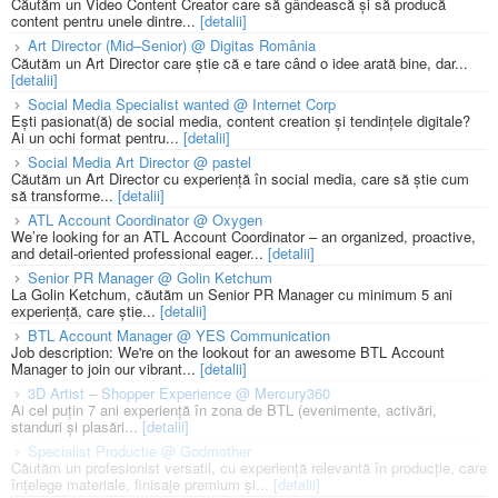
Căutăm un Video Content Creator care să gândească și să producă
content pentru unele dintre...
[detalii]
Art Director (Mid–Senior) @ Digitas România
Căutăm un Art Director care știe că e tare când o idee arată bine, dar...
[detalii]
Social Media Specialist wanted @ Internet Corp
Ești pasionat(ă) de social media, content creation și tendințele digitale?
Ai un ochi format pentru...
[detalii]
Social Media Art Director @ pastel
Căutăm un Art Director cu experiență în social media, care să știe cum
să transforme...
[detalii]
ATL Account Coordinator @ Oxygen
We’re looking for an ATL Account Coordinator – an organized, proactive,
and detail-oriented professional eager...
[detalii]
Senior PR Manager @ Golin Ketchum
La Golin Ketchum, căutăm un Senior PR Manager cu minimum 5 ani
experiență, care știe...
[detalii]
BTL Account Manager @ YES Communication
Job description: We're on the lookout for an awesome BTL Account
Manager to join our vibrant...
[detalii]
3D Artist – Shopper Experience @ Mercury360
Ai cel puțin 7 ani experiență în zona de BTL (evenimente, activări,
standuri și plasări...
[detalii]
Specialist Productie @ Godmother
Căutăm un profesionist versatil, cu experiență relevantă în producție, care
înțelege materiale, finisaje premium și...
[detalii]