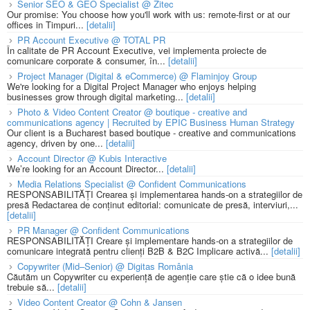
Senior SEO & GEO Specialist @ Zitec
Our promise: You choose how you'll work with us: remote-first or at our
offices in Timpuri...
[detalii]
PR Account Executive @ TOTAL PR
În calitate de PR Account Executive, vei implementa proiecte de
comunicare corporate & consumer, în...
[detalii]
Project Manager (Digital & eCommerce) @ Flaminjoy Group
We're looking for a Digital Project Manager who enjoys helping
businesses grow through digital marketing...
[detalii]
Photo & Video Content Creator @ boutique - creative and
communications agency | Recruited by EPIC Business Human Strategy
Our client is a Bucharest based boutique - creative and communications
agency, driven by one...
[detalii]
Account Director @ Kubis Interactive
We’re looking for an Account Director...
[detalii]
Media Relations Specialist @ Confident Communications
RESPONSABILITĂȚI Crearea și implementarea hands-on a strategiilor de
presă Redactarea de conținut editorial: comunicate de presă, interviuri,...
[detalii]
PR Manager @ Confident Communications
RESPONSABILITĂȚI Creare și implementare hands-on a strategiilor de
comunicare integrată pentru clienți B2B & B2C Implicare activă...
[detalii]
Copywriter (Mid–Senior) @ Digitas România
Căutăm un Copywriter cu experiență de agenție care știe că o idee bună
trebuie să...
[detalii]
Video Content Creator @ Cohn & Jansen