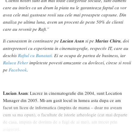
”Clientii nostri sunt din mai toate categoriile sociale, sunt oameni
care au inteles ca un drum la piata nu le garanteaza faptul ca vor
avea cele mai gustoase rosii sau cele mai proaspete capsune. Din
analiza pe ultima luna, avem un procent de peste 50% de clienti
care au revenit pe Raft.”
Ii cunoastem in continuare pe
Lucian Asan
si pe
Marius Chiru
, doi
antreprenori cu experienta in cinematografie, respectiv IT, care au
deschis
Raftul cu Bunatati.
Ei se ocupa de partea de business, iar
Raluca Feher
impleteste povesti amuzante cu dovlecei, cirese si rosii
pe
Facebook
.
Lucian Asan
: Lucrez in cinematografie din 2004, sunt Location
Manager din 2005. Mi-am gasit locul in lumea asta dupa ce am
facut un liceu de informatica (impins de mama – doar nu aveam
cum sa ma opun), o facultate de istorie arheologie (cat mai departe
de casa, impins de dorinta de a fugi de ai mei), am trecut prin
asigurari.