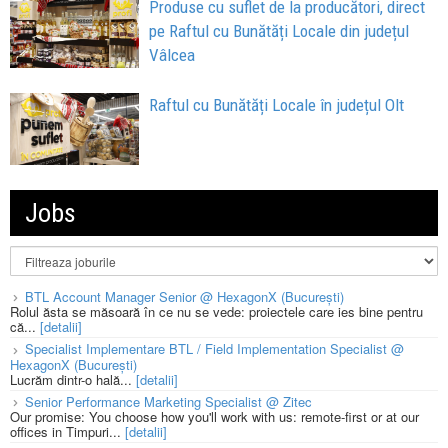
Produse cu suflet de la producători, direct
pe Raftul cu Bunătăți Locale din județul
Vâlcea
Raftul cu Bunătăți Locale în județul Olt
Jobs
BTL Account Manager Senior @ HexagonX (București)
Rolul ăsta se măsoară în ce nu se vede: proiectele care ies bine pentru
că...
[detalii]
Specialist Implementare BTL / Field Implementation Specialist @
HexagonX (București)
Lucrăm dintr-o hală...
[detalii]
Senior Performance Marketing Specialist @ Zitec
Our promise: You choose how you'll work with us: remote-first or at our
offices in Timpuri...
[detalii]