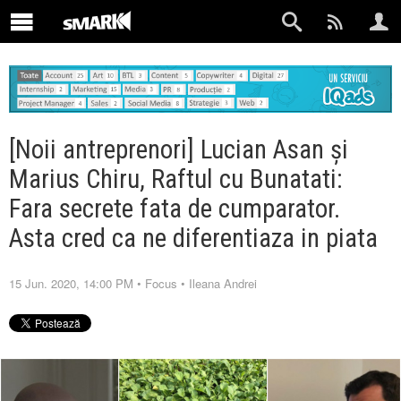
[Noii antreprenori] Lucian Asan și
Marius Chiru, Raftul cu Bunatati:
Fara secrete fata de cumparator.
Asta cred ca ne diferentiaza in piata
15 Jun. 2020, 14:00 PM
•
Focus
•
Ileana Andrei