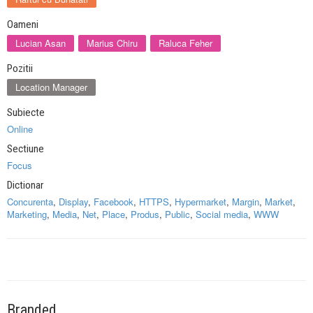
Oameni
Lucian Asan
Marius Chiru
Raluca Feher
Pozitii
Location Manager
Subiecte
Online
Sectiune
Focus
Dictionar
Concurenta
,
Display
,
Facebook
,
HTTPS
,
Hypermarket
,
Margin
,
Market
,
Marketing
,
Media
,
Net
,
Place
,
Produs
,
Public
,
Social media
,
WWW
Branded