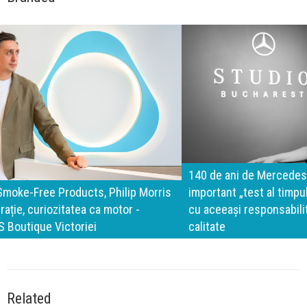
140 de ani de Mercedes-Benz. Ramona Pîrlog: Cel mai
important „test al timpului” este să inovăm constant, dar
cu aceeași responsabilitate față de oameni, siguranță și
calitate
Related