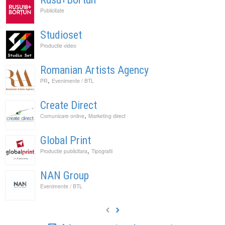
Publicitate
Studioset
Productie video
Romanian Artists Agency
,
PR
Evenimente / BTL
Create Direct
,
Comunicare online
Marketing direct
Global Print
,
Productie publicitara
Tipografii
NAN Group
Evenimente / BTL