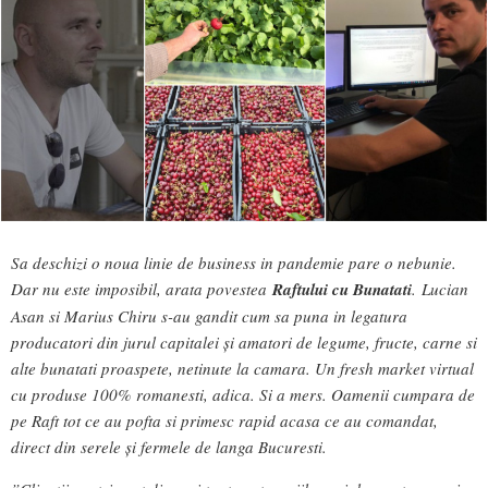
Sa deschizi o noua linie de business in pandemie pare o nebunie.
Dar nu este imposibil, arata povestea
Raftului cu Bunatati
.
Lucian
Asan si Marius Chiru s-au gandit cum sa puna in legatura
producatori din jurul capitalei și amatori de legume, fructe, carne si
alte bunatati proaspete, netinute la camara. Un fresh market virtual
cu produse 100% romanesti, adica. Si a mers. Oamenii cumpara de
pe Raft tot ce au pofta si primesc rapid acasa ce au comandat,
direct din serele și fermele de langa Bucuresti.