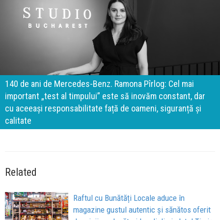
140 de ani de Mercedes-Benz. Ramona Pîrlog: Cel mai
important „test al timpului” este să inovăm constant, dar
cu aceeași responsabilitate față de oameni, siguranță și
calitate
Related
Raftul cu Bunătăți Locale aduce în
magazine gustul autentic și sănătos oferit