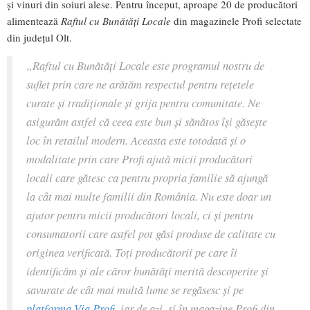
și vinuri din soiuri alese. Pentru început, aproape 20 de producători
alimentează
Raftul cu Bunătăți Locale
din magazinele Profi selectate
din județul Olt.
„
Raftul cu Bunătăți Locale
este programul nostru de
suflet prin care ne arătăm respectul pentru rețetele
curate și tradiționale și grija pentru comunitate. Ne
asigurăm astfel că ceea este bun și sănătos își găsește
loc în retailul modern. Aceasta este totodată și o
modalitate prin care Profi ajută micii producători
locali care gătesc ca pentru propria familie să ajungă
la cât mai multe familii din România. Nu este doar un
ajutor pentru micii producători locali, ci și pentru
consumatorii care astfel pot găsi produse de calitate cu
originea verificată. Toți producătorii pe care îi
identificăm și ale căror bunătăți merită descoperite și
savurate de cât mai multă lume se regăsesc și pe
platforma Via Profi
, iar de azi, și în magazine Profi din