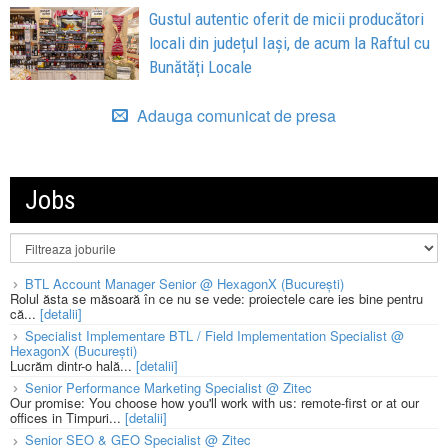
Gustul autentic oferit de micii producători
locali din județul Iași, de acum la Raftul cu
Bunătăți Locale
Adauga comunicat de presa
Jobs
BTL Account Manager Senior @ HexagonX (București)
Rolul ăsta se măsoară în ce nu se vede: proiectele care ies bine pentru
că...
[detalii]
Specialist Implementare BTL / Field Implementation Specialist @
HexagonX (București)
Lucrăm dintr-o hală...
[detalii]
Senior Performance Marketing Specialist @ Zitec
Our promise: You choose how you'll work with us: remote-first or at our
offices in Timpuri...
[detalii]
Senior SEO & GEO Specialist @ Zitec