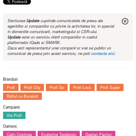
Sectiunea
Update
cuprinde comunicatele de presa ale
agentiilor si companiilor cu privire la activitatea lor, in special
in domeniile comunicarii, marketingului si CSR-ului.
Update
este un serviciu oferit companiilor in cadrul
platformelor IQads si SMARK.
Daca esti reprezentantul unei companii si vrei sa publici un
comunicat de presa prin acest serviciu, ne poti
contacta aici
.
Branduri
Profi
Profi City
Profi Go
Profi Loco
Profi Super
Raftul cu Bunatati
Campanii
Via Profi
Oameni
Calin Costinas
Ecaterina Teodoroiu
Gaetan Pacton