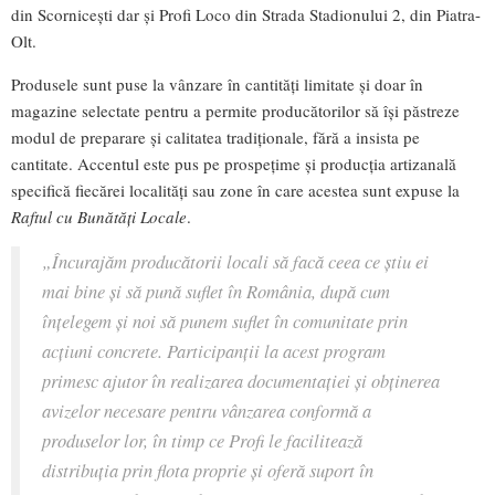
din Scornicești dar și Profi Loco din Strada Stadionului 2, din Piatra-
Olt.
Produsele sunt puse la vânzare în cantități limitate și doar în
magazine selectate pentru a permite producătorilor să își păstreze
modul de preparare și calitatea tradiționale, fără a insista pe
cantitate. Accentul este pus pe prospețime și producția artizanală
specifică fiecărei localități sau zone în care acestea sunt expuse la
Raftul cu Bunătăți Locale
.
„Încurajăm producătorii locali să facă ceea ce știu ei
mai bine și să pună suflet în România, după cum
înțelegem și noi să punem suflet în comunitate prin
acțiuni concrete. Participanții la acest program
primesc ajutor în realizarea documentației și obținerea
avizelor necesare pentru vânzarea conformă a
produselor lor, în timp ce Profi le facilitează
distribuția prin flota proprie și oferă suport în