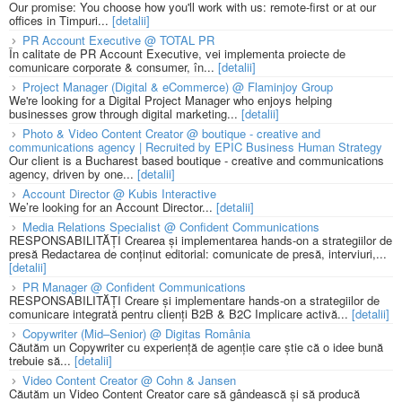
Our promise: You choose how you'll work with us: remote-first or at our
offices in Timpuri...
[detalii]
PR Account Executive @ TOTAL PR
În calitate de PR Account Executive, vei implementa proiecte de
comunicare corporate & consumer, în...
[detalii]
Project Manager (Digital & eCommerce) @ Flaminjoy Group
We're looking for a Digital Project Manager who enjoys helping
businesses grow through digital marketing...
[detalii]
Photo & Video Content Creator @ boutique - creative and
communications agency | Recruited by EPIC Business Human Strategy
Our client is a Bucharest based boutique - creative and communications
agency, driven by one...
[detalii]
Account Director @ Kubis Interactive
We’re looking for an Account Director...
[detalii]
Media Relations Specialist @ Confident Communications
RESPONSABILITĂȚI Crearea și implementarea hands-on a strategiilor de
presă Redactarea de conținut editorial: comunicate de presă, interviuri,...
[detalii]
PR Manager @ Confident Communications
RESPONSABILITĂȚI Creare și implementare hands-on a strategiilor de
comunicare integrată pentru clienți B2B & B2C Implicare activă...
[detalii]
Copywriter (Mid–Senior) @ Digitas România
Căutăm un Copywriter cu experiență de agenție care știe că o idee bună
trebuie să...
[detalii]
Video Content Creator @ Cohn & Jansen
Căutăm un Video Content Creator care să gândească și să producă