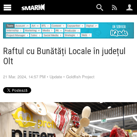
Raftul cu Bunătăți Locale în județul
Olt
21 Mar. 2024, 14:57 PM
•
Update
•
Goldfish Project