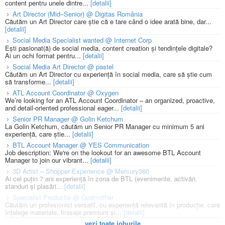
content pentru unele dintre...
[detalii]
Art Director (Mid–Senior) @ Digitas România
Căutăm un Art Director care știe că e tare când o idee arată bine, dar...
[detalii]
Social Media Specialist wanted @ Internet Corp
Ești pasionat(ă) de social media, content creation și tendințele digitale?
Ai un ochi format pentru...
[detalii]
Social Media Art Director @ pastel
Căutăm un Art Director cu experiență în social media, care să știe cum
să transforme...
[detalii]
ATL Account Coordinator @ Oxygen
We’re looking for an ATL Account Coordinator – an organized, proactive,
and detail-oriented professional eager...
[detalii]
Senior PR Manager @ Golin Ketchum
La Golin Ketchum, căutăm un Senior PR Manager cu minimum 5 ani
experiență, care știe...
[detalii]
BTL Account Manager @ YES Communication
Job description: We're on the lookout for an awesome BTL Account
Manager to join our vibrant...
[detalii]
3D Artist – Shopper Experience @ Mercury360
Ai cel puțin 7 ani experiență în zona de BTL (evenimente, activări,
standuri și plasări...
[detalii]
Specialist Productie @ Godmother
Căutăm un profesionist versatil, cu experiență relevantă în producție, care
înțelege materiale, finisaje premium și...
[detalii]
vezi toate joburile