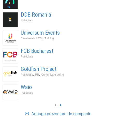
DDB Romania
Publicitate
Universum Events
,
Evenimente / BTL
Training
FCB Bucharest
Publicitate
Goldfish Project
,
,
Publicitate
PR
Comunicare online
Waio
Publicitate
Adauga prezentare de companie