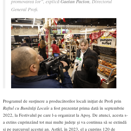
promovarea lor”, explică
Gaetan Pacton
, Directorul
General Profi.
Programul de susținere a producătorilor locali inițiat de Profi prin
Raftul cu Bunătăți Locale
a fost prezentat prima dată în septembrie
2022, la Festivalul pe care l-a organizat la Apoș. De atunci, acesta s-
a extins cuprinzând tot mai multe județe și va continua să se extindă
și pe parcursul acestui an. Astfel, în 2023, el a cuprins 120 de