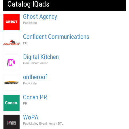
Catalog IQads
Ghost Agency
Publicitate
Confident Communications
PR
Digital Kitchen
Comunicare online
ontheroof
Publicitate
Conan PR
PR
WoPA
,
Publicitate
Evenimente / BTL