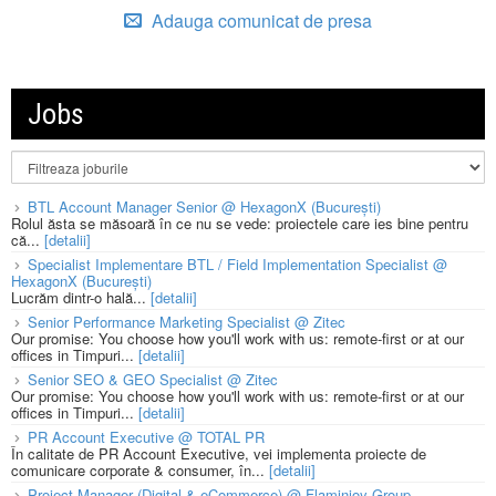
Adauga comunicat de presa
Jobs
BTL Account Manager Senior @ HexagonX (București)
Rolul ăsta se măsoară în ce nu se vede: proiectele care ies bine pentru
că...
[detalii]
Specialist Implementare BTL / Field Implementation Specialist @
HexagonX (București)
Lucrăm dintr-o hală...
[detalii]
Senior Performance Marketing Specialist @ Zitec
Our promise: You choose how you'll work with us: remote-first or at our
offices in Timpuri...
[detalii]
Senior SEO & GEO Specialist @ Zitec
Our promise: You choose how you'll work with us: remote-first or at our
offices in Timpuri...
[detalii]
PR Account Executive @ TOTAL PR
În calitate de PR Account Executive, vei implementa proiecte de
comunicare corporate & consumer, în...
[detalii]
Project Manager (Digital & eCommerce) @ Flaminjoy Group