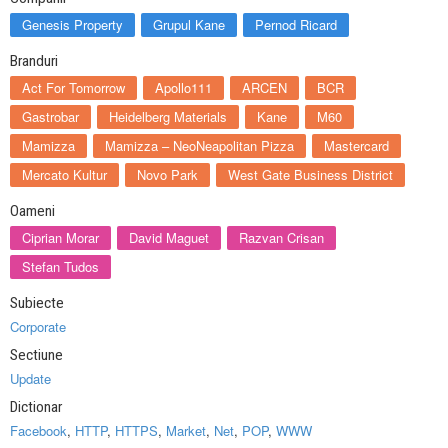
Genesis Property
Grupul Kane
Pernod Ricard
Branduri
Act For Tomorrow
Apollo111
ARCEN
BCR
Gastrobar
Heidelberg Materials
Kane
M60
Mamizza
Mamizza – NeoNeapolitan Pizza
Mastercard
Mercato Kultur
Novo Park
West Gate Business District
Oameni
Ciprian Morar
David Maguet
Razvan Crisan
Stefan Tudos
Subiecte
Corporate
Sectiune
Update
Dictionar
Facebook
,
HTTP
,
HTTPS
,
Market
,
Net
,
POP
,
WWW