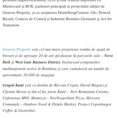
Mastercard și BCR, parteneri principali ai proiectului alături de
Genesis Property, și cu susținerea HeidelbergCement, Glo, Pernod
Ricard, Camera de Comerț și Industrie Româno-Germană și Act for
Tomorrow.
Genesis Property
este cel mai mare proprietar român de spații de
birouri și de aproape 20 de ani găzduiește în parcurile sale –
Novo
Park
și
West Gate Business District
, businessul companiilor
multinaționale active în România și care cumulează un număr de
aproximativ 20.000 de angajați.
Grupul Kan
é
este co-fondat de Răzvan Crișan, David Maguet și
Ciprian Morar și din el fac parte Kané – New Romanian Cuisine,
Cafeneaua M60, Mamizza – NeoNeapolitan Pizza, Mercato
Comunale – Outdoor Food & Drinks Market, Project Copenhagen
Coffee & Gastrobar.