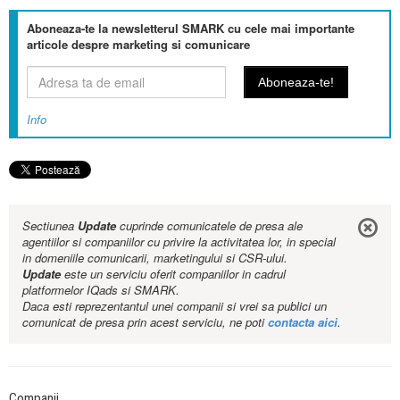
Aboneaza-te la newsletterul SMARK cu cele mai importante
articole despre marketing si comunicare
Info
Sectiunea
Update
cuprinde comunicatele de presa ale
agentiilor si companiilor cu privire la activitatea lor, in special
in domeniile comunicarii, marketingului si CSR-ului.
Update
este un serviciu oferit companiilor in cadrul
platformelor IQads si SMARK.
Daca esti reprezentantul unei companii si vrei sa publici un
comunicat de presa prin acest serviciu, ne poti
contacta aici
.
Companii