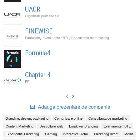
UACR
Organizatii profesionale
FINEWISE
,
,
Publicitate
Evenimente / BTL
Consultanta de marketing
Formula4
Chapter 4
PR
Adauga prezentare de companie
Branding, design, packaging
Comunicare online
Consultanta de marketing
Content Marketing
Dezvoltare web
Employer Branding
Evenimente / BTL
Experiential Marketing
Gaming
Interactive Retail
Marketing direct
Media