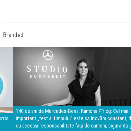
Branded
140 de ani de Mercedes-Benz. Ramona Pîrlog: Cel mai
important „test al timpului” este să inovăm constant, dar
cu aceeași responsabilitate față de oameni, siguranță și