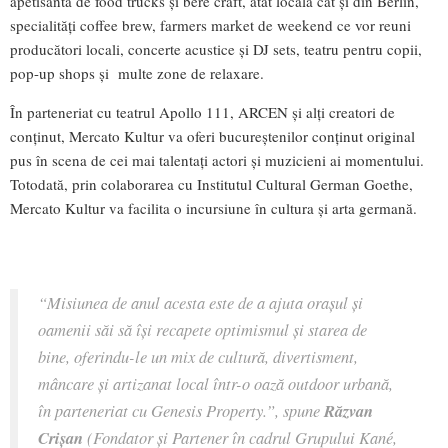
apetisantă de food trucks și bere craft, atât locală cât și din Berlin,
specialități coffee brew, farmers market de weekend ce vor reuni
producători locali, concerte acustice și DJ sets, teatru pentru copii,
pop-up shops și multe zone de relaxare.
În parteneriat cu teatrul Apollo 111, ARCEN și alți creatori de
conținut, Mercato Kultur va oferi bucureștenilor conținut original
pus în scena de cei mai talentați actori și muzicieni ai momentului.
Totodată, prin colaborarea cu Institutul Cultural German Goethe,
Mercato Kultur va facilita o incursiune în cultura și arta germană.
“Misiunea de anul acesta este de a ajuta orașul și
oamenii săi să își recapete optimismul și starea de
bine, oferindu-le un mix de cultură, divertisment,
mâncare și artizanat local într-o oază outdoor urbană,
în parteneriat cu Genesis Property.”, spune
Răzvan
Crișan
(Fondator și Partener în cadrul Grupului Kané,