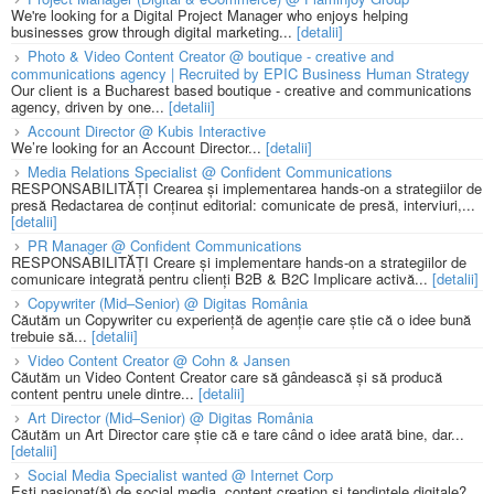
We're looking for a Digital Project Manager who enjoys helping
businesses grow through digital marketing...
[detalii]
Photo & Video Content Creator @ boutique - creative and
communications agency | Recruited by EPIC Business Human Strategy
Our client is a Bucharest based boutique - creative and communications
agency, driven by one...
[detalii]
Account Director @ Kubis Interactive
We’re looking for an Account Director...
[detalii]
Media Relations Specialist @ Confident Communications
RESPONSABILITĂȚI Crearea și implementarea hands-on a strategiilor de
presă Redactarea de conținut editorial: comunicate de presă, interviuri,...
[detalii]
PR Manager @ Confident Communications
RESPONSABILITĂȚI Creare și implementare hands-on a strategiilor de
comunicare integrată pentru clienți B2B & B2C Implicare activă...
[detalii]
Copywriter (Mid–Senior) @ Digitas România
Căutăm un Copywriter cu experiență de agenție care știe că o idee bună
trebuie să...
[detalii]
Video Content Creator @ Cohn & Jansen
Căutăm un Video Content Creator care să gândească și să producă
content pentru unele dintre...
[detalii]
Art Director (Mid–Senior) @ Digitas România
Căutăm un Art Director care știe că e tare când o idee arată bine, dar...
[detalii]
Social Media Specialist wanted @ Internet Corp
Ești pasionat(ă) de social media, content creation și tendințele digitale?