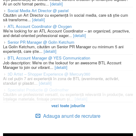
Ai un ochi format pentru...
[detalii]
Social Media Art Director @ pastel
Căutăm un Art Director cu experiență în social media, care să știe cum
să transforme...
[detalii]
ATL Account Coordinator @ Oxygen
We’re looking for an ATL Account Coordinator – an organized, proactive,
and detail-oriented professional eager...
[detalii]
Senior PR Manager @ Golin Ketchum
La Golin Ketchum, căutăm un Senior PR Manager cu minimum 5 ani
experiență, care știe...
[detalii]
BTL Account Manager @ YES Communication
Job description: We're on the lookout for an awesome BTL Account
Manager to join our vibrant...
[detalii]
3D Artist – Shopper Experience @ Mercury360
Ai cel puțin 7 ani experiență în zona de BTL (evenimente, activări,
standuri și plasări...
[detalii]
Specialist Productie @ Godmother
Căutăm un profesionist versatil, cu experiență relevantă în producție, care
înțelege materiale, finisaje premium și...
[detalii]
vezi toate joburile
Adauga anunt de recrutare