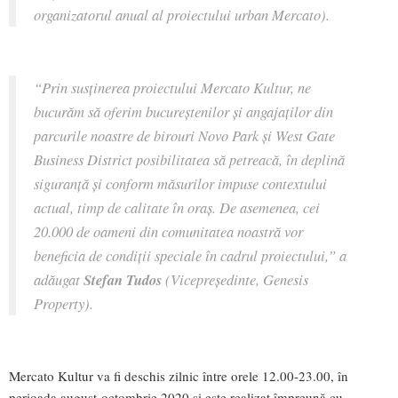
organizatorul anual al proiectului urban Mercato).
“Prin susținerea proiectului Mercato Kultur, ne
bucurăm să oferim bucureștenilor și angajaților din
parcurile noastre de birouri Novo Park și West Gate
Business District posibilitatea să petreacă, în deplină
siguranță și conform măsurilor impuse contextului
actual, timp de calitate în oraș. De asemenea, cei
20.000 de oameni din comunitatea noastră vor
beneficia de condiții speciale în cadrul proiectului,” a
adăugat
Stefan Tudos
(Vicepreședinte, Genesis
Property).
Mercato Kultur va fi deschis zilnic între orele 12.00-23.00, în
perioada august-octombrie 2020 și este realizat împreună cu