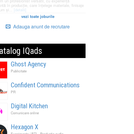
m un profesionist versatil, cu experiență
ntă în producție, care înțelege materiale, finisaje
um și...
[detalii]
vezi toate joburile
Adauga anunt de recrutare
atalog IQads
Ghost Agency
Publicitate
Confident Communications
PR
Digital Kitchen
Comunicare online
Hexagon X
,
,
Evenimente / BTL
Productie audio