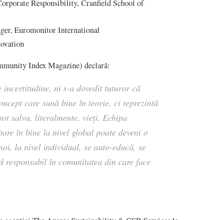
Corporate Responsibility, Cranfield School of
er, Euromonitor International
novation
mmunity Index Magazine) declară:
 incertitudine, ni s-a dovedit tuturor că
ncept care sună bine în teorie, ci reprezintă
ot salva, literalmente, vieți. Echipa
re în bine la nivel global poate deveni o
noi, la nivel individual, se auto-educă, se
od responsabil în comunitatea din care face