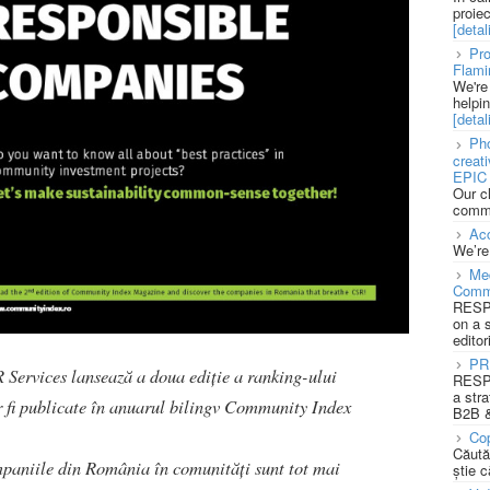
proie
[detali
Pro
Flami
We're
helpi
[detali
Pho
creat
EPIC 
Our c
commu
Acc
We’re
Med
Comm
RESPO
on a 
editor
PR
 Services lansează a doua ediție a ranking-ului
RESPO
a stra
r fi publicate în anuarul bilingv Community Index
B2B &
Cop
Căută
mpaniile din România în comunități sunt tot mai
știe c