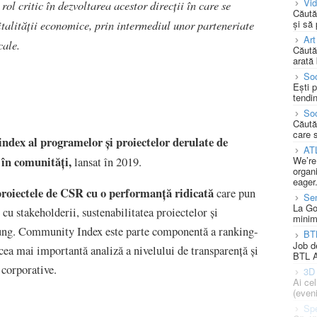
Vi
rol critic în dezvoltarea acestor direcții în care se
Căută
și să
italității economice, prin intermediul unor parteneriate
Art
cale.
Căută
arată 
Soc
Ești 
tendin
Soc
Căută
care 
index al programelor şi proiectelor derulate de
AT
 în comunităţi,
We’re
lansat în 2019.
organi
eager
proiectele de CSR cu o performanţă ridicată
care pun
Se
La Go
u stakeholderii, sustenabilitatea proiectelor şi
minim
ung. Community Index este parte componentă a ranking-
BT
Job d
ea mai importantă analiză a nivelului de transparenţă şi
BTL A
 corporative.
3D 
Ai ce
(eveni
Spe