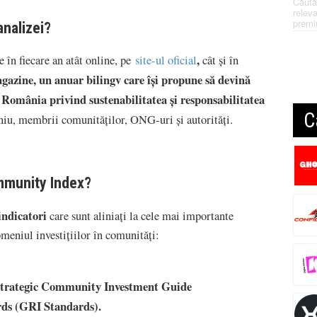
Căută
releva
premi
analizei?
,
în fiecare an atât online, pe
site-ul oficial
cât și în
azine, un anuar bilingv care își propune să devină
România privind sustenabilitatea și responsabilitatea
C
niu, membrii comunităților, ONG-uri și autorități.
mmunity Index?
indicatori
care sunt aliniaţi la cele mai importante
omeniul investiţiilor în comunităţi:
 Strategic Community Investment Guide
rds (GRI Standards).