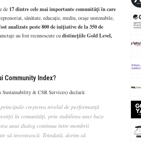
17 dintre cele mai importante comunități în care
ie de
treprenoriat, sănătate, educație, mediu, orașe sustenabile,
fost analizate peste 800 de inițiative de la 350 de
distincțiile Gold Level,
punctaje au fost recunoscute cu
lui Community Index?
 Sustainability & CSR Services) declară:
principale creșterea nivelul de performanţă
estiţii în comunităţi, prin stabilirea unei baze
area unui dialog continuu între membrii
ate să investească. Totodată, dorim să