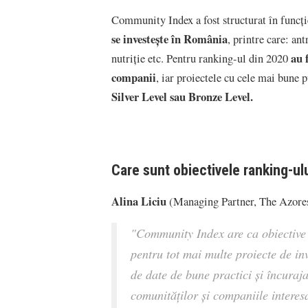
Community Index a fost structurat în funcț
se investește în România
, printre care: an
au 
nutriție etc. Pentru ranking-ul din 2020
companii
, iar proiectele cu cele mai bune 
Silver Level sau Bronze Level.
Care sunt obiectivele ranking-u
Alina Liciu
(Managing Partner, The Azores
"Community Index are ca obiective 
pentru tot mai multe proiecte de inv
de date de bune practici și încuraj
comunităţilor şi companiile interes