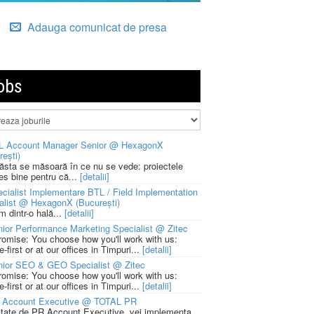
Adauga comunicat de presa
obs
L Account Manager Senior @ HexagonX
rești)
 ăsta se măsoară în ce nu se vede: proiectele
ies bine pentru că...
[detalii]
cialist Implementare BTL / Field Implementation
alist @ HexagonX (București)
m dintr-o hală...
[detalii]
ior Performance Marketing Specialist @ Zitec
romise: You choose how you'll work with us:
-first or at our offices in Timpuri...
[detalii]
nior SEO & GEO Specialist @ Zitec
romise: You choose how you'll work with us:
-first or at our offices in Timpuri...
[detalii]
 Account Executive @ TOTAL PR
litate de PR Account Executive, vei implementa