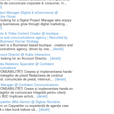
cte de comunicare corporate & consumer, în...
i]
ject Manager (Digital & eCommerce) @
njoy Group
 looking for a Digital Project Manager who enjoys
ng businesses grow through digital marketing...
i]
to & Video Content Creator @ boutique -
ive and communications agency | Recruited by
Business Human Strategy
lient is a Bucharest based boutique - creative and
nications agency, driven by one...
[detalii]
ount Director @ Kubis Interactive
 looking for an Account Director...
[detalii]
ia Relations Specialist @ Confident
unications
NSABILITĂȚI Crearea și implementarea hands-
strategiilor de presă Redactarea de conținut
ial: comunicate de presă, interviuri,...
[detalii]
 Manager @ Confident Communications
NSABILITĂȚI Creare și implementare hands-on
tegiilor de comunicare integrată pentru clienți
 B2C Implicare activă...
[detalii]
ywriter (Mid–Senior) @ Digitas România
m un Copywriter cu experiență de agenție care
ă o idee bună trebuie să...
[detalii]