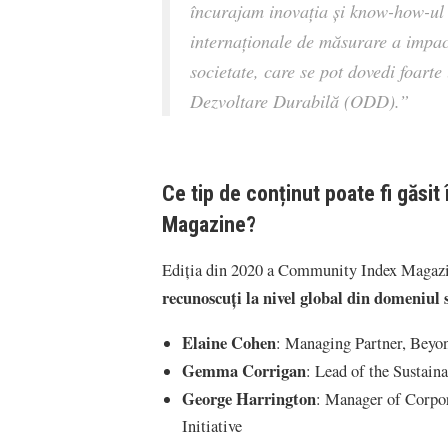
încurajam inovaţia şi know-how-ul
internaționale de măsurare a impact
societate, care se pot dovedi foarte
Dezvoltare Durabilă (ODD).”
Ce tip de conținut poate fi găsit
Magazine?
Ediția din 2020 a Community Index Magaz
recunoscuți la nivel global din domeniul 
Elaine Cohen
: Managing Partner, Beyo
Gemma Corrigan
: Lead of the Sustai
George Harrington
: Manager of Corpo
Initiative