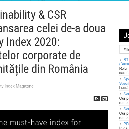
nability & CSR
ansarea celei de-a doua
J
y Index 2020:
telor corporate de
BT
(Bucu
nitățile din România
Rolul
care 
Spe
Speci
y Index Magazine
Lucră
Sen
Our p
remote
Se
Our p
remote
PR
În ca