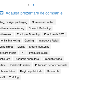
Adauga prezentare de companie
ing, design, packaging
Comunicare online
ltanta de marketing
Content Marketing
oltare web
Employer Branding
Evenimente / BTL
iential Marketing
Gaming
Interactive Retail
ting direct
Media
Mobile marketing
orizare media
PR
Productie audio
ctie foto
Productie publicitara
Productie video
citate
Publicitate indoor
Publicitate neconventionala
citate outdoor
Regii de publicitate
Research
rafii
Training