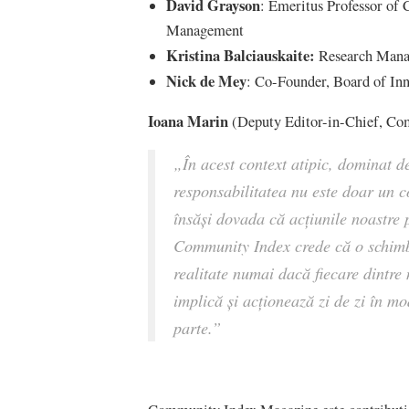
David Grayson
: Emeritus Professor of 
Management
Kristina Balciauskaite:
Research Manag
Nick de Mey
: Co-Founder, Board of In
Ioana Marin
(Deputy Editor-in-Chief, Co
„În acest context atipic, dominat de
responsabilitatea nu este doar un co
însăși dovada că acțiunile noastre p
Community Index crede că o schimba
realitate numai dacă fiecare dintre 
implică și acționează zi de zi în m
parte.
”