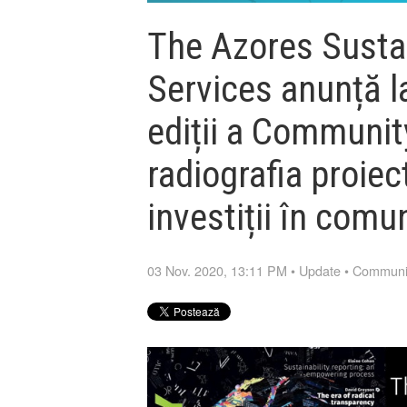
The Azores Sustai
Services anunță l
ediții a Communit
radiografia proiec
investiții în comu
03 Nov. 2020, 13:11 PM
•
Update
•
Communit