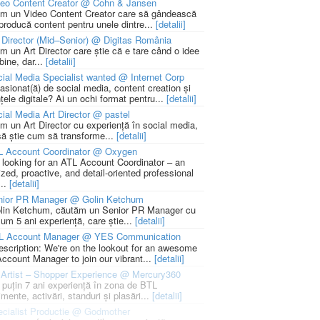
deo Content Creator @ Cohn & Jansen
m un Video Content Creator care să gândească
 producă content pentru unele dintre...
[detalii]
 Director (Mid–Senior) @ Digitas România
m un Art Director care știe că e tare când o idee
bine, dar...
[detalii]
ial Media Specialist wanted @ Internet Corp
pasionat(ă) de social media, content creation și
țele digitale? Ai un ochi format pentru...
[detalii]
ial Media Art Director @ pastel
m un Art Director cu experiență în social media,
să știe cum să transforme...
[detalii]
L Account Coordinator @ Oxygen
 looking for an ATL Account Coordinator – an
zed, proactive, and detail-oriented professional
...
[detalii]
nior PR Manager @ Golin Ketchum
lin Ketchum, căutăm un Senior PR Manager cu
um 5 ani experiență, care știe...
[detalii]
L Account Manager @ YES Communication
escription: We're on the lookout for an awesome
ccount Manager to join our vibrant...
[detalii]
Artist – Shopper Experience @ Mercury360
l puțin 7 ani experiență în zona de BTL
mente, activări, standuri și plasări...
[detalii]
cialist Productie @ Godmother