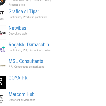
Productie foto
Grafica si Tipar
,
Publicitate
Productie publicitara
Netvibes
Dezvoltare web
Rogalski Damaschin
,
,
Publicitate
PR
Comunicare online
MSL Consultants
,
PR
Consultanta de marketing
GOYA PR
PR
Marcom Hub
Experiential Marketing