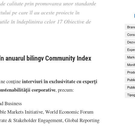
 de calitate prin promovarea unor standarde
ului pe care îl au aceste proiecte în
 utile în îndeplinirea celor 17 Obiective de
Brand
Consu
Dezv
Exper
 în anuarul bilingv Community Index
Marke
Monit
Produ
Publi
interviuri în exclusivitate cu experți
ine conține
Publi
sustenabilității corporative
, precum:
Tipog
nd Business
nable Markets Initiative, World Economic Forum
rate & Stakeholder Engagement, Global Reporting