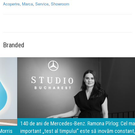
Acoperire
,
Marca
,
Service
,
Showroom
Branded
140 de ani de Mercedes-Benz. Ramona Pîrlog: Cel mai
important „test al timpului” este să inovăm constant, dar