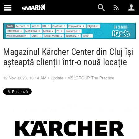
Magazinul Kärcher Center din Cluj își
așteaptă clienții într-o nouă locație
12 Nov. 2020, 10:14 AM
•
Update
•
MSLGROUP The Practice