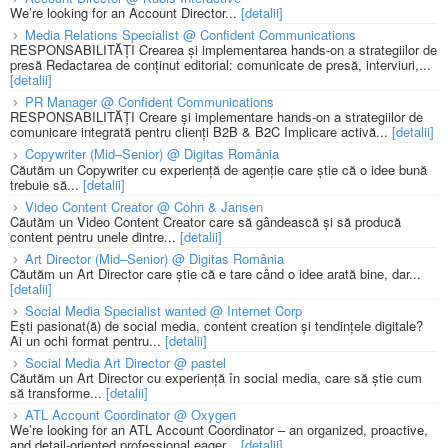
We’re looking for an Account Director...
[detalii]
Media Relations Specialist @ Confident Communications
RESPONSABILITĂȚI Crearea și implementarea hands-on a strategiilor de
presă Redactarea de conținut editorial: comunicate de presă, interviuri,...
[detalii]
PR Manager @ Confident Communications
RESPONSABILITĂȚI Creare și implementare hands-on a strategiilor de
comunicare integrată pentru clienți B2B & B2C Implicare activă...
[detalii]
Copywriter (Mid–Senior) @ Digitas România
Căutăm un Copywriter cu experiență de agenție care știe că o idee bună
trebuie să...
[detalii]
Video Content Creator @ Cohn & Jansen
Căutăm un Video Content Creator care să gândească și să producă
content pentru unele dintre...
[detalii]
Art Director (Mid–Senior) @ Digitas România
Căutăm un Art Director care știe că e tare când o idee arată bine, dar...
[detalii]
Social Media Specialist wanted @ Internet Corp
Ești pasionat(ă) de social media, content creation și tendințele digitale?
Ai un ochi format pentru...
[detalii]
Social Media Art Director @ pastel
Căutăm un Art Director cu experiență în social media, care să știe cum
să transforme...
[detalii]
ATL Account Coordinator @ Oxygen
We’re looking for an ATL Account Coordinator – an organized, proactive,
and detail-oriented professional eager...
[detalii]