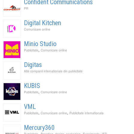
Confident Communications
PR
Digital Kitchen
Comunicare online
Minio Studio
,
Publicitate
Comunicare online
Digitas
Alte companii internationale din publicitate
KUBIS
,
Publicitate
Comunicare online
VML
,
,
Publicitate
Comunicare online
Publicitate internationala
Mercury360
,
,
Publicitate
Branding, design, packaging
Evenimente / BTL