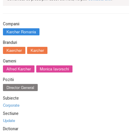
Companii
Karcher Romania
Branduri
Kaercher
Karcher
Oameni
Alfred Karcher
Monica Iavorschi
Pozitii
Director General
Subiecte
Corporate
Sectiune
Update
Dictionar