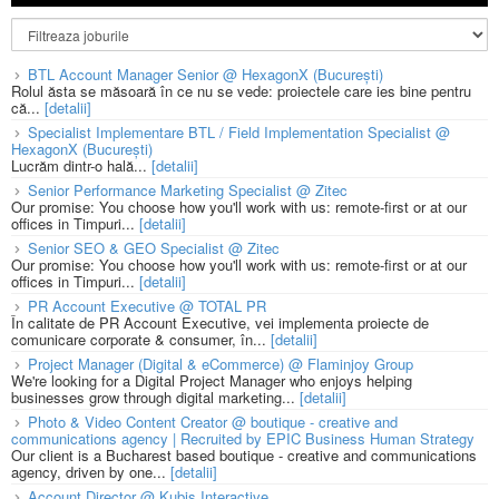
BTL Account Manager Senior @ HexagonX (București)
Rolul ăsta se măsoară în ce nu se vede: proiectele care ies bine pentru
că...
[detalii]
Specialist Implementare BTL / Field Implementation Specialist @
HexagonX (București)
Lucrăm dintr-o hală...
[detalii]
Senior Performance Marketing Specialist @ Zitec
Our promise: You choose how you'll work with us: remote-first or at our
offices in Timpuri...
[detalii]
Senior SEO & GEO Specialist @ Zitec
Our promise: You choose how you'll work with us: remote-first or at our
offices in Timpuri...
[detalii]
PR Account Executive @ TOTAL PR
În calitate de PR Account Executive, vei implementa proiecte de
comunicare corporate & consumer, în...
[detalii]
Project Manager (Digital & eCommerce) @ Flaminjoy Group
We're looking for a Digital Project Manager who enjoys helping
businesses grow through digital marketing...
[detalii]
Photo & Video Content Creator @ boutique - creative and
communications agency | Recruited by EPIC Business Human Strategy
Our client is a Bucharest based boutique - creative and communications
agency, driven by one...
[detalii]
Account Director @ Kubis Interactive