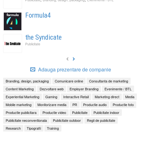
Formula4
the Syndicate
Publicitate
Adauga prezentare de companie
Branding, design, packaging
Comunicare online
Consultanta de marketing
Content Marketing
Dezvoltare web
Employer Branding
Evenimente / BTL
Experiential Marketing
Gaming
Interactive Retail
Marketing direct
Media
Mobile marketing
Monitorizare media
PR
Productie audio
Productie foto
Productie publicitara
Productie video
Publicitate
Publicitate indoor
Publicitate neconventionala
Publicitate outdoor
Regii de publicitate
Research
Tipografii
Training