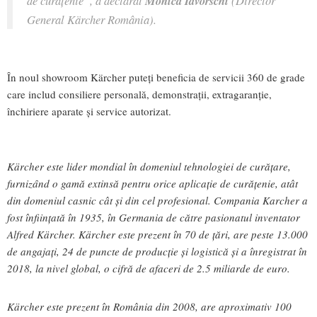
de curățenie
”, a declarat
Monica Iavorschi
(Director
General Kärcher România).
În noul showroom Kärcher puteți beneficia de servicii 360 de grade
care includ consiliere personală, demonstrații, extragaranție,
închiriere aparate și service autorizat.
Kärcher este lider mondial în domeniul tehnologiei de curăţare,
furnizȃnd o gamă extinsă pentru orice aplicaţie de curățenie, atât
din domeniul casnic cât și din cel profesional. Compania Karcher a
fost înființată în 1935, în Germania de către pasionatul inventator
Alfred Kärcher. Kärcher este prezent în 70 de țări, are peste 13.000
de angajați, 24 de puncte de producție și logistică și a înregistrat în
2018, la nivel global, o cifră de afaceri de 2.5 miliarde de euro.
Kärcher este prezent în România din 2008, are aproximativ 100