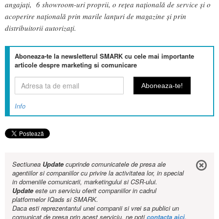
angajaţi, 6 showroom-uri proprii, o rețea națională de service și o
acoperire națională prin marile lanțuri de magazine și prin
distribuitorii autorizați.
Aboneaza-te la newsletterul SMARK cu cele mai importante
articole despre marketing si comunicare
Info
Sectiunea
Update
cuprinde comunicatele de presa ale
agentiilor si companiilor cu privire la activitatea lor, in special
in domeniile comunicarii, marketingului si CSR-ului.
Update
este un serviciu oferit companiilor in cadrul
platformelor IQads si SMARK.
Daca esti reprezentantul unei companii si vrei sa publici un
comunicat de presa prin acest serviciu, ne poti
contacta aici
.