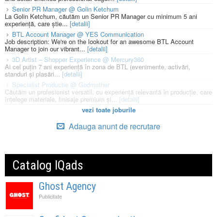
Senior PR Manager @ Golin Ketchum
La Golin Ketchum, căutăm un Senior PR Manager cu minimum 5 ani
experiență, care știe...
[detalii]
BTL Account Manager @ YES Communication
Job description: We're on the lookout for an awesome BTL Account
Manager to join our vibrant...
[detalii]
3D Artist – Shopper Experience @ Mercury360
Ai cel puțin 7 ani experiență în zona de BTL (evenimente, activări,
standuri și plasări...
[detalii]
Specialist Productie @ Godmother
Căutăm un profesionist versatil, cu experiență relevantă în producție, care
înțelege materiale, finisaje premium și...
[detalii]
vezi toate joburile
Adauga anunt de recrutare
Catalog IQads
Ghost Agency
Publicitate