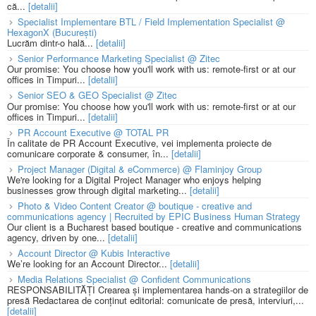
că...
[detalii]
Specialist Implementare BTL / Field Implementation Specialist @
HexagonX (București)
Lucrăm dintr-o hală...
[detalii]
Senior Performance Marketing Specialist @ Zitec
Our promise: You choose how you'll work with us: remote-first or at our
offices in Timpuri...
[detalii]
Senior SEO & GEO Specialist @ Zitec
Our promise: You choose how you'll work with us: remote-first or at our
offices in Timpuri...
[detalii]
PR Account Executive @ TOTAL PR
În calitate de PR Account Executive, vei implementa proiecte de
comunicare corporate & consumer, în...
[detalii]
Project Manager (Digital & eCommerce) @ Flaminjoy Group
We're looking for a Digital Project Manager who enjoys helping
businesses grow through digital marketing...
[detalii]
Photo & Video Content Creator @ boutique - creative and
communications agency | Recruited by EPIC Business Human Strategy
Our client is a Bucharest based boutique - creative and communications
agency, driven by one...
[detalii]
Account Director @ Kubis Interactive
We’re looking for an Account Director...
[detalii]
Media Relations Specialist @ Confident Communications
RESPONSABILITĂȚI Crearea și implementarea hands-on a strategiilor de
presă Redactarea de conținut editorial: comunicate de presă, interviuri,...
[detalii]