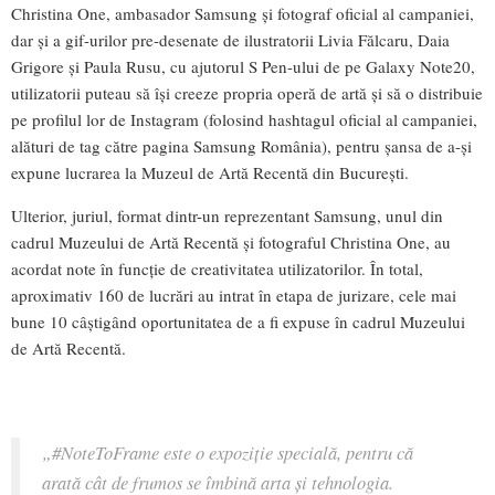
Christina One, ambasador Samsung și fotograf oficial al campaniei,
dar și a gif-urilor pre-desenate de ilustratorii Livia Fălcaru, Daia
Grigore și Paula Rusu, cu ajutorul S Pen-ului de pe Galaxy Note20,
utilizatorii puteau să își creeze propria operă de artă și să o distribuie
pe profilul lor de Instagram (folosind hashtagul oficial al campaniei,
alături de tag către pagina Samsung România), pentru șansa de a-și
expune lucrarea la Muzeul de Artă Recentă din București.
Ulterior, juriul, format dintr-un reprezentant Samsung, unul din
cadrul Muzeului de Artă Recentă și fotograful Christina One, au
acordat note în funcție de creativitatea utilizatorilor. În total,
aproximativ 160 de lucrări au intrat în etapa de jurizare, cele mai
bune 10 câștigând oportunitatea de a fi expuse în cadrul Muzeului
de Artă Recentă.
„
#NoteToFrame este o expoziție specială, pentru că
arată cât de frumos se îmbină arta și tehnologia.