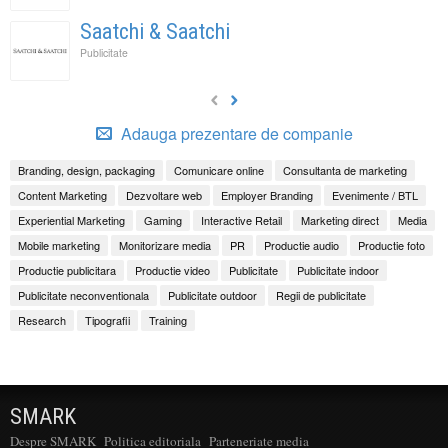
Saatchi & Saatchi
Publicitate
Adauga prezentare de companie
Branding, design, packaging
Comunicare online
Consultanta de marketing
Content Marketing
Dezvoltare web
Employer Branding
Evenimente / BTL
Experiential Marketing
Gaming
Interactive Retail
Marketing direct
Media
Mobile marketing
Monitorizare media
PR
Productie audio
Productie foto
Productie publicitara
Productie video
Publicitate
Publicitate indoor
Publicitate neconventionala
Publicitate outdoor
Regii de publicitate
Research
Tipografii
Training
SMARK
Despre SMARK
Politica editoriala
Parteneriate media