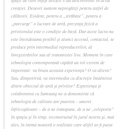
spații de care înșiși artiștii s-au descotorosit în actul
creației. Deseori suntem nepregătiți pentru astfel de
călătorii. Evident, pentru a „străbate”, pentru a
„parcurge” o lucrare de artă, prezența fizică a
privitorului este o condiție de bază. Dar acest lucru nu
este întotdeauna posibil și atunci accesul, contactul, se
produce prin intermediul reproducerilor, al
înregistrărilor sau al transmisiei live. Moment în care
tehnologia contemporană capătă un rol extrem de
important: va bruia aceasta experiența? O va altera?
Sau, dimpotrivă, va intermedia cu discreție întalnirea
dintre obiectul de artă și privitor? Experiența și
colaborarea cu Samsung ne-a demonstrat că
tehnologia de calitate are puterea – uneori
înfricoșătoare – de a ne transpune, de a ne „teleporta”
în spațiu și în timp, reconstruind în jurul nostru și, mai
ales, în inima noastră o realitate care altfel ar fi putut