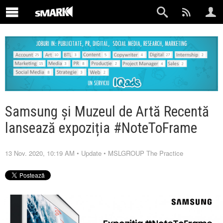
Samsung și Muzeul de Artă Recentă
lansează expoziția #NoteToFrame
13 Nov. 2020, 10:19 AM
•
Update
•
MSLGROUP The Practice