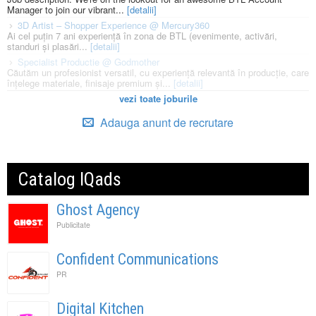
Manager to join our vibrant...
[detalii]
3D Artist – Shopper Experience @ Mercury360
Ai cel puțin 7 ani experiență în zona de BTL (evenimente, activări,
standuri și plasări...
[detalii]
Specialist Productie @ Godmother
Căutăm un profesionist versatil, cu experiență relevantă în producție, care
înțelege materiale, finisaje premium și...
[detalii]
vezi toate joburile
Adauga anunt de recrutare
Catalog IQads
Ghost Agency
Publicitate
Confident Communications
PR
Digital Kitchen