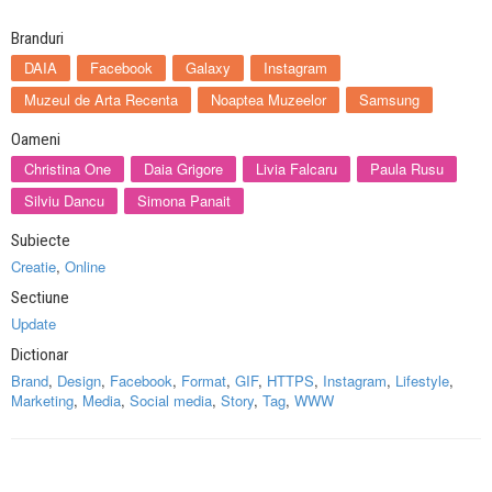
Branduri
DAIA
Facebook
Galaxy
Instagram
Muzeul de Arta Recenta
Noaptea Muzeelor
Samsung
Oameni
Christina One
Daia Grigore
Livia Falcaru
Paula Rusu
Silviu Dancu
Simona Panait
Subiecte
Creatie
,
Online
Sectiune
Update
Dictionar
Brand
,
Design
,
Facebook
,
Format
,
GIF
,
HTTPS
,
Instagram
,
Lifestyle
,
Marketing
,
Media
,
Social media
,
Story
,
Tag
,
WWW