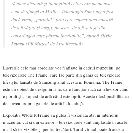
rămâne distantă și intangibilă celor care nu au avut
cum să ajungă la MARe. Tehnologia Samsung a fost,
dacă vrem, „portalul” prin care capacitatea noastră
de a fi văzuți și auziți, pe scurt, de a fi, a ieșit din
constrângeri care păreau inevitabile
”, afirmă
Silviu
Dancu
(PR Muzeul de Arta Recentă).
Lucrările cele mai apreciate vor fi afișate în cadrul muzeului, pe
televizoarele The Frame, care fac parte din gama de televizoare
lifestyle, lansată de Samsung anul acesta în România. The Frame
este un obiect de design în sine, care funcționează ca televizor când
e pornit și ca operă de artă când este oprit. Acesta oferă posibilitatea
de a avea propria galerie de artă în locuință.
Expoziția #NoteToFrame va putea fi vizionată atât în interiorul
muzeului, cât și din exterior – televizoarele sunt amplasate în așa fel
încât să fie vizibile și pentru trecători. Turul virtual poate fi accesat