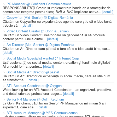
PR Manager @ Confident Communications
RESPONSABILITĂȚI Creare și implementare hands-on a strategiilor de
comunicare integrată pentru clienți B2B & B2C Implicare activă...
[detalii]
Copywriter (Mid–Senior) @ Digitas România
Căutăm un Copywriter cu experiență de agenție care știe că o idee bună
trebuie să...
[detalii]
Video Content Creator @ Cohn & Jansen
Căutăm un Video Content Creator care să gândească și să producă
content pentru unele dintre...
[detalii]
Art Director (Mid–Senior) @ Digitas România
Căutăm un Art Director care știe că e tare când o idee arată bine, dar...
[detalii]
Social Media Specialist wanted @ Internet Corp
Ești pasionat(ă) de social media, content creation și tendințele digitale?
Ai un ochi format pentru...
[detalii]
Social Media Art Director @ pastel
Căutăm un Art Director cu experiență în social media, care să știe cum
să transforme...
[detalii]
ATL Account Coordinator @ Oxygen
We’re looking for an ATL Account Coordinator – an organized, proactive,
and detail-oriented professional eager...
[detalii]
Senior PR Manager @ Golin Ketchum
La Golin Ketchum, căutăm un Senior PR Manager cu minimum 5 ani
experiență, care știe...
[detalii]
BTL Account Manager @ YES Communication
Job description: We're on the lookout for an awesome BTL Account