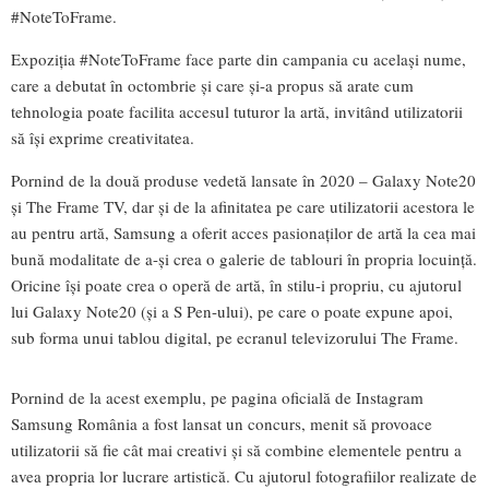
#NoteToFrame.
Expoziția #NoteToFrame face parte din campania cu același nume,
care a debutat în octombrie și care și-a propus să arate cum
tehnologia poate facilita accesul tuturor la artă, invitând utilizatorii
să își exprime creativitatea.
Pornind de la două produse vedetă lansate în 2020 – Galaxy Note20
și The Frame TV, dar și de la afinitatea pe care utilizatorii acestora le
au pentru artă, Samsung a oferit acces pasionaților de artă la cea mai
bună modalitate de a-și crea o galerie de tablouri în propria locuință.
Oricine își poate crea o operă de artă, în stilu-i propriu, cu ajutorul
lui Galaxy Note20 (și a S Pen-ului), pe care o poate expune apoi,
sub forma unui tablou digital, pe ecranul televizorului The Frame.
Pornind de la acest exemplu, pe pagina oficială de Instagram
Samsung România a fost lansat un concurs, menit să provoace
utilizatorii să fie cât mai creativi și să combine elementele pentru a
avea propria lor lucrare artistică. Cu ajutorul fotografiilor realizate de