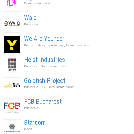
Comunicare online
Waio
Publicitate
We Are Younger
,
Branding, design, packaging
Comunicare online
Heist Industries
,
Publicitate
Comunicare online
Goldfish Project
,
,
Publicitate
PR
Comunicare online
FCB Bucharest
Publicitate
Starcom
Media