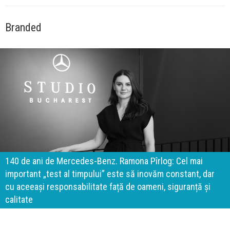
Branded
140 de ani de Mercedes-Benz. Ramona Pîrlog: Cel mai
important „test al timpului” este să inovăm constant, dar
cu aceeași responsabilitate față de oameni, siguranță și
calitate