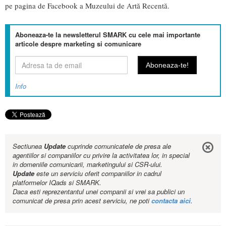
pe pagina de Facebook a Muzeului de Artă Recentă.
Aboneaza-te la newsletterul SMARK cu cele mai importante
articole despre marketing si comunicare
Info
Sectiunea
Update
cuprinde comunicatele de presa ale
agentiilor si companiilor cu privire la activitatea lor, in special
in domeniile comunicarii, marketingului si CSR-ului.
Update
este un serviciu oferit companiilor in cadrul
platformelor IQads si SMARK.
Daca esti reprezentantul unei companii si vrei sa publici un
comunicat de presa prin acest serviciu, ne poti
contacta aici
.