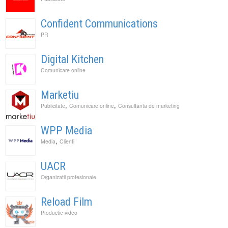
Confident Communications
PR
Digital Kitchen
Comunicare online
Marketiu
,
,
Publicitate
Comunicare online
Consultanta de marketing
WPP Media
,
Media
Clienti
UACR
Organizatii profesionale
Reload Film
Productie video