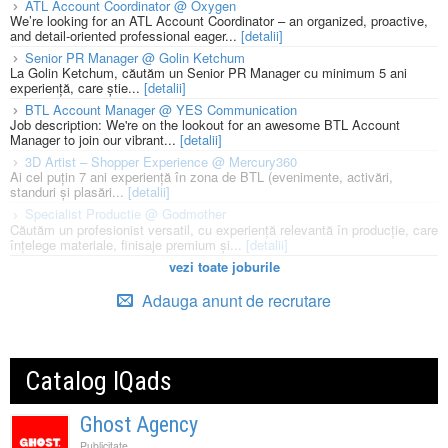
ATL Account Coordinator @ Oxygen
We’re looking for an ATL Account Coordinator – an organized, proactive,
and detail-oriented professional eager...
[detalii]
Senior PR Manager @ Golin Ketchum
La Golin Ketchum, căutăm un Senior PR Manager cu minimum 5 ani
experiență, care știe...
[detalii]
BTL Account Manager @ YES Communication
Job description: We're on the lookout for an awesome BTL Account
Manager to join our vibrant...
[detalii]
3D Artist – Shopper Experience @ Mercury360
Ai cel puțin 7 ani experiență în zona de BTL (evenimente, activări,
standuri și plasări...
[detalii]
Specialist Productie @ Godmother
Căutăm un profesionist versatil, cu experiență relevantă în producție, care
înțelege materiale, finisaje premium și...
[detalii]
vezi toate joburile
Adauga anunt de recrutare
Catalog IQads
Ghost Agency
Publicitate