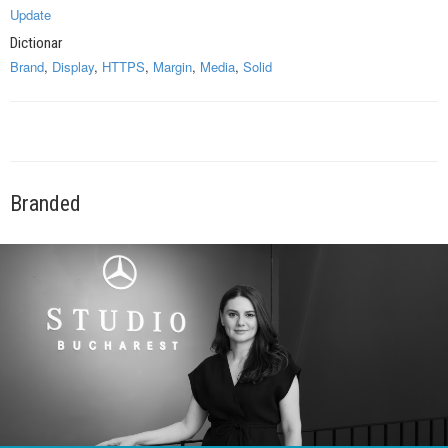
Update
Dictionar
Brand
,
Display
,
HTTPS
,
Margin
,
Media
,
Solid
Branded