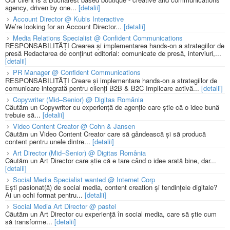
agency, driven by one...
[detalii]
Account Director @ Kubis Interactive
We’re looking for an Account Director...
[detalii]
Media Relations Specialist @ Confident Communications
RESPONSABILITĂȚI Crearea și implementarea hands-on a strategiilor de
presă Redactarea de conținut editorial: comunicate de presă, interviuri,...
[detalii]
PR Manager @ Confident Communications
RESPONSABILITĂȚI Creare și implementare hands-on a strategiilor de
comunicare integrată pentru clienți B2B & B2C Implicare activă...
[detalii]
Copywriter (Mid–Senior) @ Digitas România
Căutăm un Copywriter cu experiență de agenție care știe că o idee bună
trebuie să...
[detalii]
Video Content Creator @ Cohn & Jansen
Căutăm un Video Content Creator care să gândească și să producă
content pentru unele dintre...
[detalii]
Art Director (Mid–Senior) @ Digitas România
Căutăm un Art Director care știe că e tare când o idee arată bine, dar...
[detalii]
Social Media Specialist wanted @ Internet Corp
Ești pasionat(ă) de social media, content creation și tendințele digitale?
Ai un ochi format pentru...
[detalii]
Social Media Art Director @ pastel
Căutăm un Art Director cu experiență în social media, care să știe cum
să transforme...
[detalii]