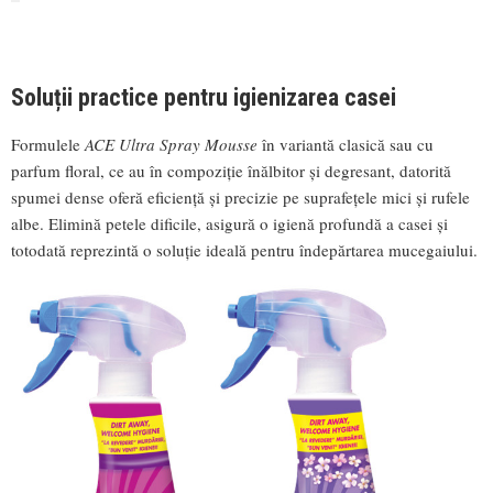
Soluții practice pentru igienizarea casei
Formulele
ACE Ultra Spray Mousse
în variantă clasică sau cu
parfum floral, ce au în compoziție înălbitor și degresant, datorită
spumei dense oferă eficiență și precizie pe suprafețele mici și rufele
albe. Elimină petele dificile, asigură o igienă profundă a casei și
totodată reprezintă o soluție ideală pentru îndepărtarea mucegaiului.