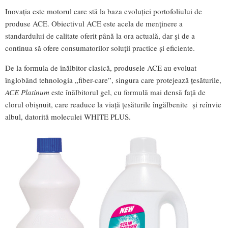
Inovația este motorul care stă la baza evoluției portofoliului de
produse ACE. Obiectivul ACE este acela de menținere a
standardului de calitate oferit până la ora actuală, dar și de a
continua să ofere consumatorilor soluții practice și eficiente.
De la formula de înălbitor clasică, produsele ACE au evoluat
înglobând tehnologia „fiber-care”, singura care protejează țesăturile,
ACE Platinum
este înălbitorul gel, cu formulă mai densă față de
clorul obișnuit, care readuce la viață țesăturile îngălbenite și reînvie
albul, datorită moleculei WHITE PLUS.