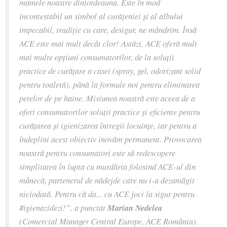
mamele noastre dintotdeauna. Este în mod
incontestabil un simbol al curățeniei și al albului
impecabil, tradiție cu care, desigur, ne mândrim. Însă
ACE este mai mult decât clor! Astăzi, ACE oferă mult
mai multe opțiuni consumatorilor, de la soluții
practice de curățare a casei (spray, gel, odorizant solid
pentru toaletă), până la formule noi pentru eliminarea
petelor de pe haine. Misiunea noastră este aceea de a
oferi consumatorilor soluții practice și eficiente pentru
curățarea și igienizarea întregii locuințe, iar pentru a
îndeplini acest obiectiv inovăm permanent. Provocarea
noastră pentru consumatori este să redescopere
simplitatea în lupta cu murdăria folosind ACE-ul din
mânecă, partenerul de nădejde care nu i-a dezamăgit
niciodată. Pentru că da... cu ACE joci la sigur pentru
#igienazidezi!”,
a punctat
Marian Nedelea
(
Comercial Manager Central Europe,
ACE România).