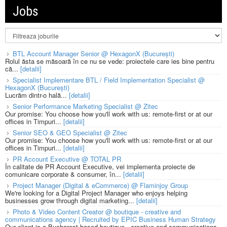
Jobs
BTL Account Manager Senior @ HexagonX (București)
Rolul ăsta se măsoară în ce nu se vede: proiectele care ies bine pentru
că...
[detalii]
Specialist Implementare BTL / Field Implementation Specialist @
HexagonX (București)
Lucrăm dintr-o hală...
[detalii]
Senior Performance Marketing Specialist @ Zitec
Our promise: You choose how you'll work with us: remote-first or at our
offices in Timpuri...
[detalii]
Senior SEO & GEO Specialist @ Zitec
Our promise: You choose how you'll work with us: remote-first or at our
offices in Timpuri...
[detalii]
PR Account Executive @ TOTAL PR
În calitate de PR Account Executive, vei implementa proiecte de
comunicare corporate & consumer, în...
[detalii]
Project Manager (Digital & eCommerce) @ Flaminjoy Group
We're looking for a Digital Project Manager who enjoys helping
businesses grow through digital marketing...
[detalii]
Photo & Video Content Creator @ boutique - creative and
communications agency | Recruited by EPIC Business Human Strategy
Our client is a Bucharest based boutique - creative and communications