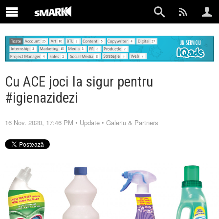
Cu ACE joci la sigur pentru
#igienazidezi
16 Nov. 2020, 17:46 PM
•
Update
•
Galeriu & Partners