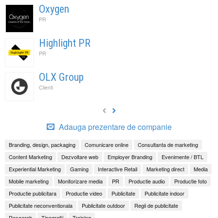
Oxygen
PR
Highlight PR
PR
OLX Group
Clienti
Adauga prezentare de companie
Branding, design, packaging
Comunicare online
Consultanta de marketing
Content Marketing
Dezvoltare web
Employer Branding
Evenimente / BTL
Experiential Marketing
Gaming
Interactive Retail
Marketing direct
Media
Mobile marketing
Monitorizare media
PR
Productie audio
Productie foto
Productie publicitara
Productie video
Publicitate
Publicitate indoor
Publicitate neconventionala
Publicitate outdoor
Regii de publicitate
Research
Tipografii
Training