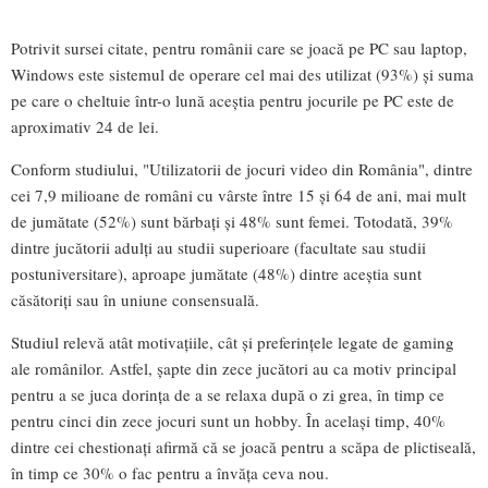
Potrivit sursei citate, pentru românii care se joacă pe PC sau laptop,
Windows este sistemul de operare cel mai des utilizat (93%) şi suma
pe care o cheltuie într-o lună aceştia pentru jocurile pe PC este de
aproximativ 24 de lei.
Conform studiului, "Utilizatorii de jocuri video din România", dintre
cei 7,9 milioane de români cu vârste între 15 şi 64 de ani, mai mult
de jumătate (52%) sunt bărbaţi şi 48% sunt femei. Totodată, 39%
dintre jucătorii adulţi au studii superioare (facultate sau studii
postuniversitare), aproape jumătate (48%) dintre aceştia sunt
căsătoriţi sau în uniune consensuală.
Studiul relevă atât motivaţiile, cât şi preferinţele legate de gaming
ale românilor. Astfel, şapte din zece jucători au ca motiv principal
pentru a se juca dorinţa de a se relaxa după o zi grea, în timp ce
pentru cinci din zece jocuri sunt un hobby. În acelaşi timp, 40%
dintre cei chestionaţi afirmă că se joacă pentru a scăpa de plictiseală,
în timp ce 30% o fac pentru a învăţa ceva nou.