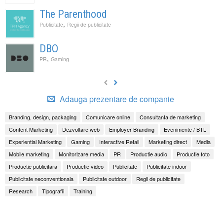
The Parenthood
,
Publicitate
Regii de publicitate
DBO
,
PR
Gaming
Adauga prezentare de companie
Branding, design, packaging
Comunicare online
Consultanta de marketing
Content Marketing
Dezvoltare web
Employer Branding
Evenimente / BTL
Experiential Marketing
Gaming
Interactive Retail
Marketing direct
Media
Mobile marketing
Monitorizare media
PR
Productie audio
Productie foto
Productie publicitara
Productie video
Publicitate
Publicitate indoor
Publicitate neconventionala
Publicitate outdoor
Regii de publicitate
Research
Tipografii
Training