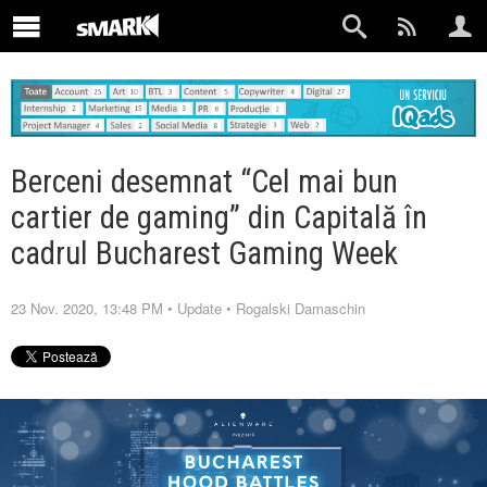
Berceni desemnat “Cel mai bun
cartier de gaming” din Capitală în
cadrul Bucharest Gaming Week
23 Nov. 2020, 13:48 PM
•
Update
•
Rogalski Damaschin