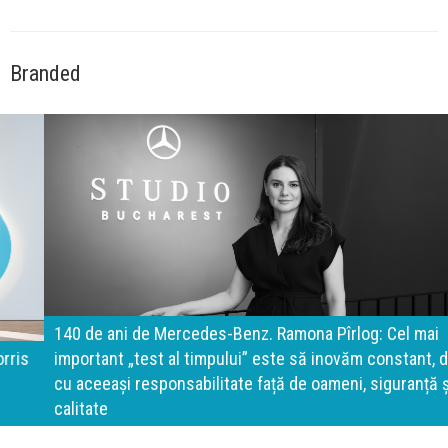
Branded
140 de ani de Mercedes-Benz. Ramona Pîrlog: Cel mai
important „test al timpului” este să inovăm constant, dar
cu aceeași responsabilitate față de oameni, siguranță și
calitate