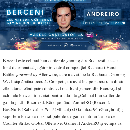
Berceni este cel mai bun cartier de gaming din București, acesta
fiind desemnat câștigător în cadrul competiției Bucharest Hood
Battles
powered by
Alienware, care a avut loc la Bucharest Gaming
Week săptămâna trecută. Competiția a avut loc pe parcusul a două
zile, atunci când patru dintre cei mai buni gameri din București și
echipele lor s-au înfruntat pentru titlul de „Cel mai bun cartier de
gaming” din București. Rând pe rând, AndreiRO (Berceni),
BestNoris (Rahova), soWTF (Militari) și Gannicus96 (Giurgiului) și
suporterii lor și-au măsurat puterile de gamer într-un turneu de
Counter Strike: Global Offensive. Gamerul AndreiRO și echipa sa,
care au reprezentat cartierul Berceni au fost marii câștigători ai