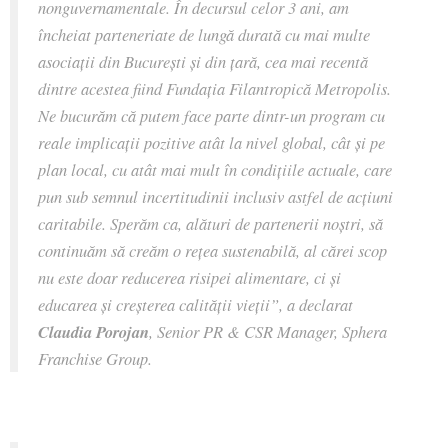
nonguvernamentale. În decursul celor 3 ani, am
încheiat parteneriate de lungă durată cu mai multe
asociații din București și din țară, cea mai recentă
dintre acestea fiind Fundația Filantropică Metropolis.
Ne bucurăm că putem face parte dintr-un program cu
reale implicații pozitive atât la nivel global, cât și pe
plan local, cu atât mai mult în condițiile actuale, care
pun sub semnul incertitudinii inclusiv astfel de acțiuni
caritabile. Sperăm ca, alături de partenerii noștri, să
continuăm să creăm o rețea sustenabilă, al cărei scop
nu este doar reducerea risipei alimentare, ci și
educarea și creșterea calității vieții”,
a declarat
Claudia Porojan
, Senior PR & CSR Manager, Sphera
Franchise Group.