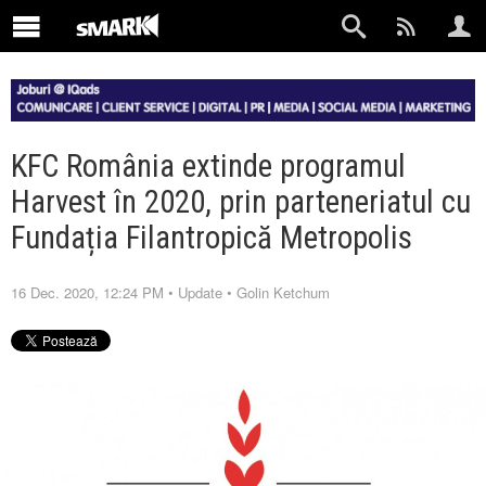
KFC România extinde programul
Harvest în 2020, prin parteneriatul cu
Fundația Filantropică Metropolis
16 Dec. 2020, 12:24 PM
•
Update
•
Golin Ketchum