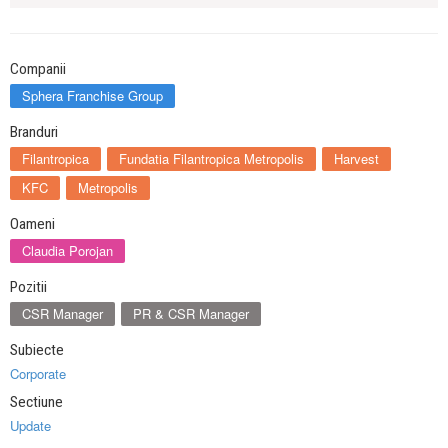
Companii
Sphera Franchise Group
Branduri
Filantropica
Fundatia Filantropica Metropolis
Harvest
KFC
Metropolis
Oameni
Claudia Porojan
Pozitii
CSR Manager
PR & CSR Manager
Subiecte
Corporate
Sectiune
Update