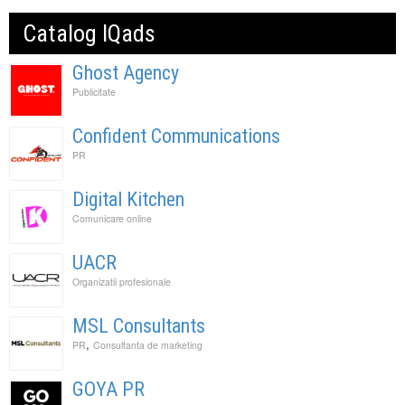
Catalog IQads
Ghost Agency
Publicitate
Confident Communications
PR
Digital Kitchen
Comunicare online
UACR
Organizatii profesionale
MSL Consultants
,
PR
Consultanta de marketing
GOYA PR