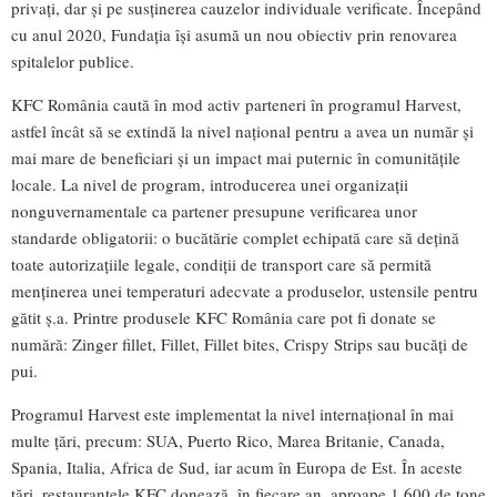
privați, dar și pe susținerea cauzelor individuale verificate. Începând
cu anul 2020, Fundația își asumă un nou obiectiv prin renovarea
spitalelor publice.
KFC România caută în mod activ parteneri în programul Harvest,
astfel încât să se extindă la nivel național pentru a avea un număr și
mai mare de beneficiari și un impact mai puternic în comunitățile
locale. La nivel de program, introducerea unei organizații
nonguvernamentale ca partener presupune verificarea unor
standarde obligatorii: o bucătărie complet echipată care să dețină
toate autorizațiile legale, condiții de transport care să permită
menținerea unei temperaturi adecvate a produselor, ustensile pentru
gătit ș.a. Printre produsele KFC România care pot fi donate se
numără: Zinger fillet, Fillet, Fillet bites, Crispy Strips sau bucăţi de
pui.
Programul Harvest este implementat la nivel internațional în mai
multe țări, precum: SUA, Puerto Rico, Marea Britanie, Canada,
Spania, Italia, Africa de Sud, iar acum în Europa de Est. În aceste
țări, restaurantele KFC donează, în fiecare an, aproape 1,600 de tone