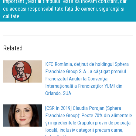
important „test al timpului” este să inovăm constant, dar
cu aceeași responsabilitate față de oameni, siguranță și
calitate
Related
KFC România, deţinut de holdingul Sphera
Franchise Group S.A., a câştigat premiul
Francizatul Anului la Convenţia
Internaţională a Francizaţilor YUM! din
Orlando, SUA
[CSR în 2019] Claudia Porojan (Sphera
Franchise Group): Peste 70% din alimentele
și ingredientele Grupului provin de pe piața
locală, inclusiv categorii precum carne,