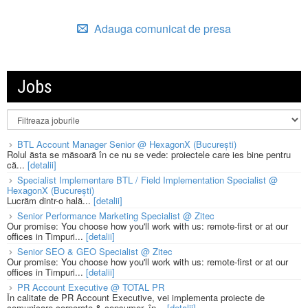
Adauga comunicat de presa
Jobs
BTL Account Manager Senior @ HexagonX (București)
Rolul ăsta se măsoară în ce nu se vede: proiectele care ies bine pentru
că...
[detalii]
Specialist Implementare BTL / Field Implementation Specialist @
HexagonX (București)
Lucrăm dintr-o hală...
[detalii]
Senior Performance Marketing Specialist @ Zitec
Our promise: You choose how you'll work with us: remote-first or at our
offices in Timpuri...
[detalii]
Senior SEO & GEO Specialist @ Zitec
Our promise: You choose how you'll work with us: remote-first or at our
offices in Timpuri...
[detalii]
PR Account Executive @ TOTAL PR
În calitate de PR Account Executive, vei implementa proiecte de
comunicare corporate & consumer, în...
[detalii]