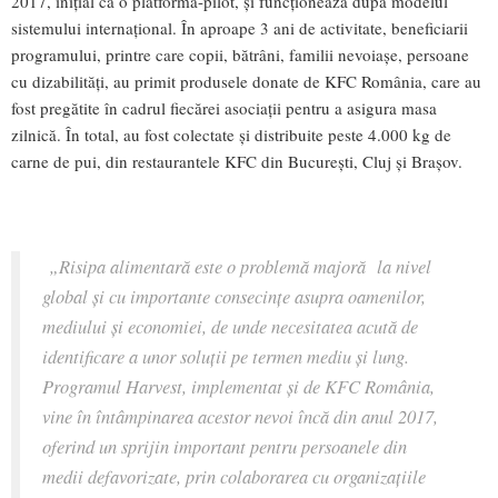
2017, inițial ca o platformă-pilot, și funcționează după modelul
sistemului internațional. În aproape 3 ani de activitate, beneficiarii
programului, printre care copii, bătrâni, familii nevoiașe, persoane
cu dizabilități, au primit produsele donate de KFC România, care au
fost pregătite în cadrul fiecărei asociații pentru a asigura masa
zilnică. În total, au fost colectate și distribuite peste 4.000 kg de
carne de pui, din restaurantele KFC din București, Cluj și Brașov.
„
Risipa alimentară este o problemă majoră la nivel
global și cu importante consecințe asupra oamenilor,
mediului și economiei, de unde necesitatea acută de
identificare a unor soluții pe termen mediu și lung.
Programul Harvest, implementat și de KFC România,
vine în întâmpinarea acestor nevoi încă din anul 2017,
oferind un sprijin important pentru persoanele din
medii defavorizate, prin colaborarea cu organizațiile