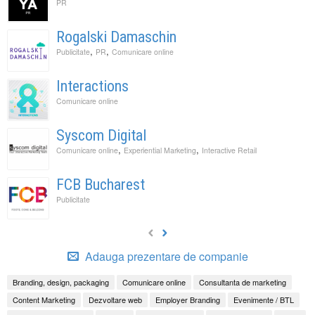
PR
Rogalski Damaschin
,
,
Publicitate
PR
Comunicare online
Interactions
Comunicare online
Syscom Digital
,
,
Comunicare online
Experiential Marketing
Interactive Retail
FCB Bucharest
Publicitate
Adauga prezentare de companie
Branding, design, packaging
Comunicare online
Consultanta de marketing
Content Marketing
Dezvoltare web
Employer Branding
Evenimente / BTL