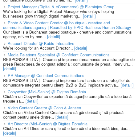
Project Manager (Digital & eCommerce) @ Flaminjoy Group
We're looking for a Digital Project Manager who enjoys helping
businesses grow through digital marketing...
[detalii]
Photo & Video Content Creator @ boutique - creative and
communications agency | Recruited by EPIC Business Human Strategy
Our client is a Bucharest based boutique - creative and communications
agency, driven by one...
[detalii]
Account Director @ Kubis Interactive
We’re looking for an Account Director...
[detalii]
Media Relations Specialist @ Confident Communications
RESPONSABILITĂȚI Crearea și implementarea hands-on a strategiilor de
presă Redactarea de conținut editorial: comunicate de presă, interviuri,...
[detalii]
PR Manager @ Confident Communications
RESPONSABILITĂȚI Creare și implementare hands-on a strategiilor de
comunicare integrată pentru clienți B2B & B2C Implicare activă...
[detalii]
Copywriter (Mid–Senior) @ Digitas România
Căutăm un Copywriter cu experiență de agenție care știe că o idee bună
trebuie să...
[detalii]
Video Content Creator @ Cohn & Jansen
Căutăm un Video Content Creator care să gândească și să producă
content pentru unele dintre...
[detalii]
Art Director (Mid–Senior) @ Digitas România
Căutăm un Art Director care știe că e tare când o idee arată bine, dar...
[detalii]