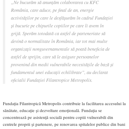
„Ne bucurăm să anunțăm colaborarea cu KFC
România, care aduce, pe final de an, energie
activităților pe care le desfășurăm în cadrul Fundației
și bucurie pe chipurile copiilor pe care îi avem în
grijă. Sperăm totodată ca astfel de parteneriate să
devină o normalitate în România, iar tot mai multe
organizații nonguvernamentale să poată beneficia de
astfel de sprijin, care să le asigure persoanelor
provenind din medii vulnerabile necesitățile de bază și
fundamentul unei educații echilibrate
”,
au declarat
oficialii Fundației Filantropice Metropolis.
Fundația Filantropică Metropolis contribuie la facilitarea accesului la
sănătate, educație și dezvoltare emoțională. Fundația se
concentrează pe asistență socială pentru copiii vulnerabili din
centrele proprii și partenere, pe renovarea spitalelor publice din bani