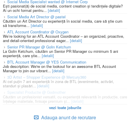
Social Media Specialist wanted @ Internet Corp
Ești pasionat(ă) de social media, content creation și tendințele digitale?
Ai un ochi format pentru...
[detalii]
Social Media Art Director @ pastel
Căutăm un Art Director cu experiență în social media, care să știe cum
să transforme...
[detalii]
ATL Account Coordinator @ Oxygen
We’re looking for an ATL Account Coordinator – an organized, proactive,
and detail-oriented professional eager...
[detalii]
Senior PR Manager @ Golin Ketchum
La Golin Ketchum, căutăm un Senior PR Manager cu minimum 5 ani
experiență, care știe...
[detalii]
BTL Account Manager @ YES Communication
Job description: We're on the lookout for an awesome BTL Account
Manager to join our vibrant...
[detalii]
3D Artist – Shopper Experience @ Mercury360
Ai cel puțin 7 ani experiență în zona de BTL (evenimente, activări,
standuri și plasări...
[detalii]
Specialist Productie @ Godmother
Căutăm un profesionist versatil, cu experiență relevantă în producție, care
înțelege materiale, finisaje premium și...
[detalii]
vezi toate joburile
Adauga anunt de recrutare