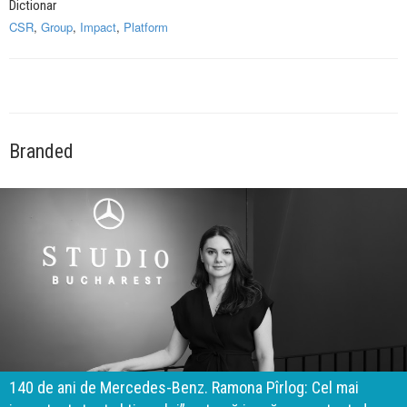
Dictionar
CSR
,
Group
,
Impact
,
Platform
Branded
140 de ani de Mercedes-Benz. Ramona Pîrlog: Cel mai