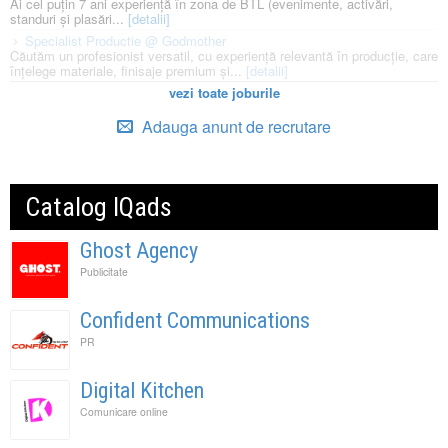
Ai cel puțin 7 ani experiență în zona de BTL (evenimente, activări,
standuri și plasări...
[detalii]
Specialist Productie @ Godmother
Căutăm un profesionist versatil, cu experiență relevantă în producție, care
înțelege materiale, finisaje premium și...
[detalii]
vezi toate joburile
Adauga anunt de recrutare
Catalog IQads
Ghost Agency
Publicitate
Confident Communications
PR
Digital Kitchen
Comunicare online