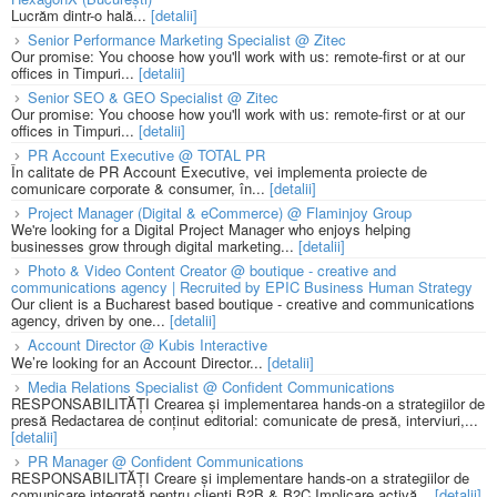
Lucrăm dintr-o hală...
[detalii]
Senior Performance Marketing Specialist @ Zitec
Our promise: You choose how you'll work with us: remote-first or at our
offices in Timpuri...
[detalii]
Senior SEO & GEO Specialist @ Zitec
Our promise: You choose how you'll work with us: remote-first or at our
offices in Timpuri...
[detalii]
PR Account Executive @ TOTAL PR
În calitate de PR Account Executive, vei implementa proiecte de
comunicare corporate & consumer, în...
[detalii]
Project Manager (Digital & eCommerce) @ Flaminjoy Group
We're looking for a Digital Project Manager who enjoys helping
businesses grow through digital marketing...
[detalii]
Photo & Video Content Creator @ boutique - creative and
communications agency | Recruited by EPIC Business Human Strategy
Our client is a Bucharest based boutique - creative and communications
agency, driven by one...
[detalii]
Account Director @ Kubis Interactive
We’re looking for an Account Director...
[detalii]
Media Relations Specialist @ Confident Communications
RESPONSABILITĂȚI Crearea și implementarea hands-on a strategiilor de
presă Redactarea de conținut editorial: comunicate de presă, interviuri,...
[detalii]
PR Manager @ Confident Communications
RESPONSABILITĂȚI Creare și implementare hands-on a strategiilor de
comunicare integrată pentru clienți B2B & B2C Implicare activă...
[detalii]