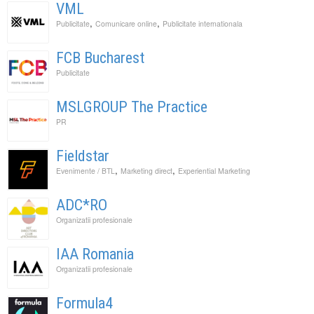
VML
,
,
Publicitate
Comunicare online
Publicitate internationala
FCB Bucharest
Publicitate
MSLGROUP The Practice
PR
Fieldstar
,
,
Evenimente / BTL
Marketing direct
Experiential Marketing
ADC*RO
Organizatii profesionale
IAA Romania
Organizatii profesionale
Formula4