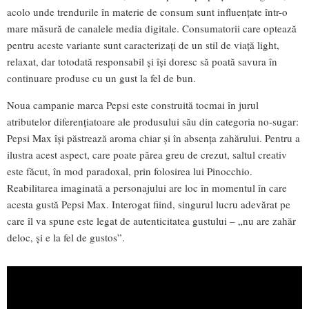
acolo unde trendurile în materie de consum sunt influențate într-o
mare măsură de canalele media digitale. Consumatorii care optează
pentru aceste variante sunt caracterizați de un stil de viață light,
relaxat, dar totodată responsabil și își doresc să poată savura în
continuare produse cu un gust la fel de bun.
Noua campanie marca Pepsi este construită tocmai în jurul
atributelor diferențiatoare ale produsului său din categoria no-sugar:
Pepsi Max își păstrează aroma chiar și în absența zahărului. Pentru a
ilustra acest aspect, care poate părea greu de crezut, saltul creativ
este făcut, în mod paradoxal, prin folosirea lui Pinocchio.
Reabilitarea imaginată a personajului are loc în momentul în care
acesta gustă Pepsi Max. Interogat fiind, singurul lucru adevărat pe
care îl va spune este legat de autenticitatea gustului – „nu are zahăr
deloc, și e la fel de gustos”.