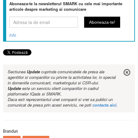
Aboneaza-te la newsletterul SMARK cu cele mai importante
articole despre marketing si comunicare
Info
Sectiunea
Update
cuprinde comunicatele de presa ale
agentiilor si companiilor cu privire la activitatea lor, in special
in domeniile comunicarii, marketingului si CSR-ului.
Update
este un serviciu oferit companiilor in cadrul
platformelor IQads si SMARK.
Daca esti reprezentantul unei companii si vrei sa publici un
comunicat de presa prin acest serviciu, ne poti
contacta aici
.
Branduri