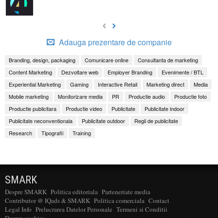
Adauga prezentare de companie
Branding, design, packaging
Comunicare online
Consultanta de marketing
Content Marketing
Dezvoltare web
Employer Branding
Evenimente / BTL
Experiential Marketing
Gaming
Interactive Retail
Marketing direct
Media
Mobile marketing
Monitorizare media
PR
Productie audio
Productie foto
Productie publicitara
Productie video
Publicitate
Publicitate indoor
Publicitate neconventionala
Publicitate outdoor
Regii de publicitate
Research
Tipografii
Training
SMARK
Despre SMARK
Politica editoriala
Parteneriate media
Contributor @ IQads & SMARK
Politica comerciala
Contact
Legal Info
Prelucrarea Datelor Personale
Termeni si Conditii
Despre cookies