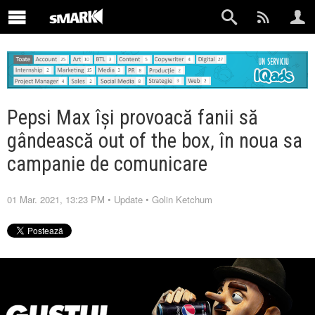
Pepsi Max își provoacă fanii să
gândească out of the box, în noua sa
campanie de comunicare
01 Mar. 2021, 13:23 PM
•
Update
•
Golin Ketchum