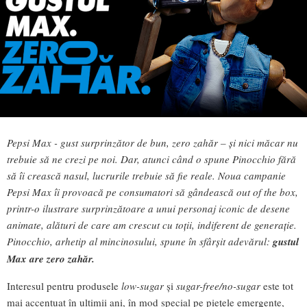
Pepsi Max - gust surprinzător de bun, zero zahăr – și nici măcar nu
trebuie să ne crezi pe noi. Dar, atunci când o spune Pinocchio fără
să îi crească nasul, lucrurile trebuie să fie reale. Noua campanie
Pepsi Max îi provoacă pe consumatori să gândească out of the box,
printr-o ilustrare surprinzătoare a unui personaj iconic de desene
animate, alături de care am crescut cu toții, indiferent de generație.
Pinocchio, arhetip al mincinosului, spune în sfârșit adevărul:
gustul
Max are zero zahăr.
Interesul pentru produsele
low-sugar
și
sugar-free/no-sugar
este tot
mai accentuat în ultimii ani, în mod special pe piețele emergente,