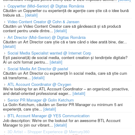
Copywriter (Mid–Senior) @ Digitas România
Căutăm un Copywriter cu experiență de agenție care știe că o idee bună
trebuie să...
[detalii]
Video Content Creator @ Cohn & Jansen
Căutăm un Video Content Creator care să gândească și să producă
content pentru unele dintre...
[detalii]
Art Director (Mid–Senior) @ Digitas România
Căutăm un Art Director care știe că e tare când o idee arată bine, dar...
[detalii]
Social Media Specialist wanted @ Internet Corp
Ești pasionat(ă) de social media, content creation și tendințele digitale?
Ai un ochi format pentru...
[detalii]
Social Media Art Director @ pastel
Căutăm un Art Director cu experiență în social media, care să știe cum
să transforme...
[detalii]
ATL Account Coordinator @ Oxygen
We’re looking for an ATL Account Coordinator – an organized, proactive,
and detail-oriented professional eager...
[detalii]
Senior PR Manager @ Golin Ketchum
La Golin Ketchum, căutăm un Senior PR Manager cu minimum 5 ani
experiență, care știe...
[detalii]
BTL Account Manager @ YES Communication
Job description: We're on the lookout for an awesome BTL Account
Manager to join our vibrant...
[detalii]
3D Artist – Shopper Experience @ Mercury360