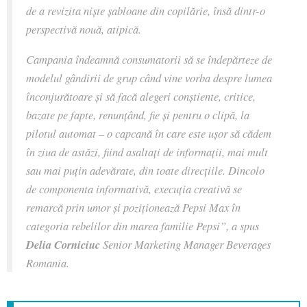
de a revizita niște șabloane din copilărie, însă dintr-o
perspectivă nouă, atipică.
Campania îndeamnă consumatorii să se îndepărteze de
modelul gândirii de grup când vine vorba despre lumea
înconjurătoare și să facă alegeri conștiente, critice,
bazate pe fapte, renunțând, fie și pentru o clipă, la
pilotul automat – o capcană în care este ușor să cădem
în ziua de astăzi, fiind asaltați de informații, mai mult
sau mai puțin adevărate, din toate direcțiile. Dincolo
de componenta informativă, execuția creativă se
remarcă prin umor și poziționează Pepsi Max în
categoria rebelilor din marea familie Pepsi”, a spus
Delia Corniciuc
Senior Marketing Manager Beverages
Romania.