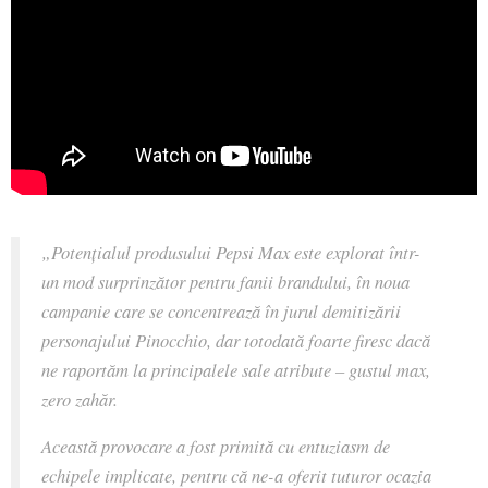
„Potențialul produsului Pepsi Max este explorat într-
un mod surprinzător pentru fanii brandului, în noua
campanie care se concentrează în jurul demitizării
personajului Pinocchio, dar totodată foarte firesc dacă
ne raportăm la principalele sale atribute – gustul max,
zero zahăr.
Această provocare a fost primită cu entuziasm de
echipele implicate, pentru că ne-a oferit tuturor ocazia