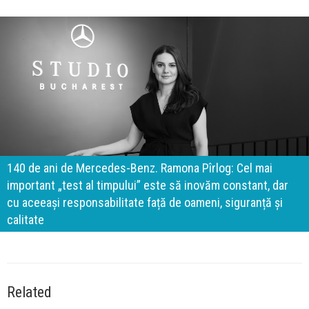
140 de ani de Mercedes-Benz. Ramona Pîrlog: Cel mai
important „test al timpului” este să inovăm constant, dar
cu aceeași responsabilitate față de oameni, siguranță și
calitate
Related