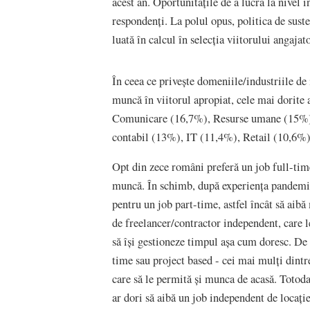
acest an. Oportunitățile de a lucra la nivel
respondenți. La polul opus, politica de suste
luată în calcul în selecția viitorului angaja
În ceea ce privește domeniile/industriile de 
muncă în viitorul apropiat, cele mai dorit
Comunicare (16,7%), Resurse umane (15%), 
contabil (13%), IT (11,4%), Retail (10,6%)
Opt din zece români preferă un job full-time
muncă. În schimb, după experiența pandemiei
pentru un job part-time, astfel încât să aibă
de freelancer/contractor independent, care le
să își gestioneze timpul așa cum doresc. De al
time sau project based - cei mai mulți dint
care să le permită și munca de acasă. Totodat
ar dori să aibă un job independent de locație,