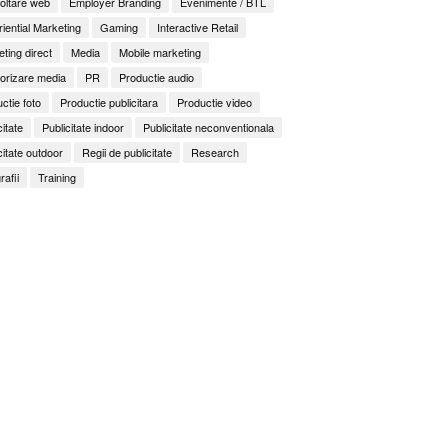
oltare web
Employer Branding
Evenimente / BTL
iential Marketing
Gaming
Interactive Retail
ting direct
Media
Mobile marketing
orizare media
PR
Productie audio
ctie foto
Productie publicitara
Productie video
citate
Publicitate indoor
Publicitate neconventionala
citate outdoor
Regii de publicitate
Research
rafii
Training