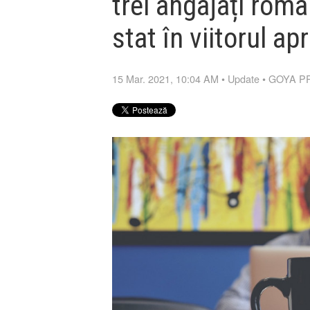
trei angajați româ
stat în viitorul ap
15 Mar. 2021, 10:04 AM
•
Update
•
GOYA P