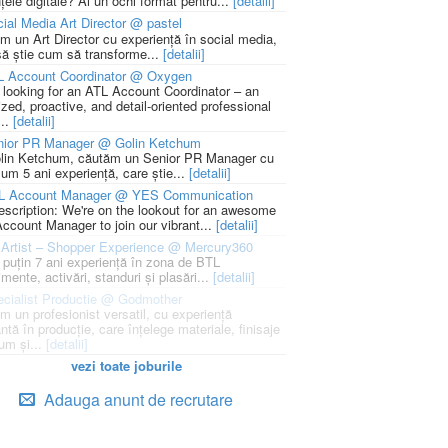
țele digitale? Ai un ochi format pentru...
[detalii]
ial Media Art Director @ pastel
m un Art Director cu experiență în social media,
să știe cum să transforme...
[detalii]
L Account Coordinator @ Oxygen
 looking for an ATL Account Coordinator – an
zed, proactive, and detail-oriented professional
...
[detalii]
nior PR Manager @ Golin Ketchum
lin Ketchum, căutăm un Senior PR Manager cu
um 5 ani experiență, care știe...
[detalii]
L Account Manager @ YES Communication
escription: We're on the lookout for an awesome
ccount Manager to join our vibrant...
[detalii]
Artist – Shopper Experience @ Mercury360
l puțin 7 ani experiență în zona de BTL
mente, activări, standuri și plasări...
[detalii]
cialist Productie @ Godmother
m un profesionist versatil, cu experiență
ntă în producție, care înțelege materiale, finisaje
um și...
[detalii]
vezi toate joburile
Adauga anunt de recrutare