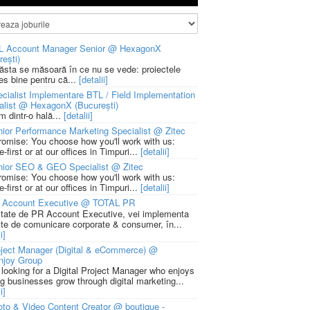
L Account Manager Senior @ HexagonX
rești)
 ăsta se măsoară în ce nu se vede: proiectele
ies bine pentru că...
[detalii]
cialist Implementare BTL / Field Implementation
alist @ HexagonX (București)
m dintr-o hală...
[detalii]
ior Performance Marketing Specialist @ Zitec
romise: You choose how you'll work with us:
-first or at our offices in Timpuri...
[detalii]
nior SEO & GEO Specialist @ Zitec
romise: You choose how you'll work with us:
-first or at our offices in Timpuri...
[detalii]
 Account Executive @ TOTAL PR
litate de PR Account Executive, vei implementa
cte de comunicare corporate & consumer, în...
i]
ject Manager (Digital & eCommerce) @
njoy Group
 looking for a Digital Project Manager who enjoys
ng businesses grow through digital marketing...
i]
to & Video Content Creator @ boutique -