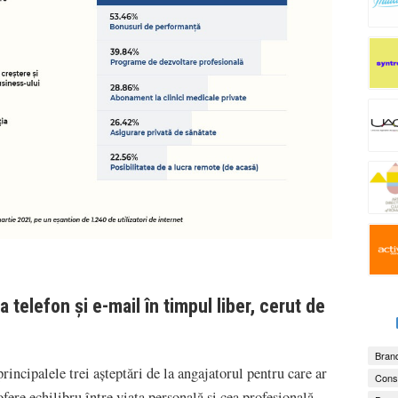
 telefon și e-mail în timpul liber, cerut de
Brand
rincipalele trei așteptări de la angajatorul pentru care ar
Consu
ofere echilibru între viața personală și cea profesională