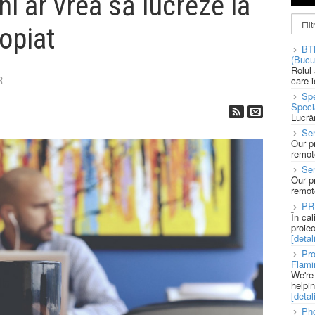
ni ar vrea să lucreze la
ropiat
BT
(Bucu
Rolul
R
care 
Spe
Speci
Lucră
Sen
Our p
remote
Se
Our p
remote
PR
În ca
proie
[detali
Pro
Flami
We're
helpi
[detali
Pho