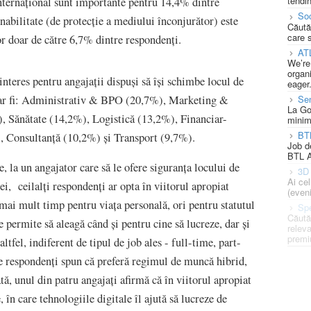
tendin
 internațional sunt importante pentru 14,4% dintre
Soc
nabilitate (de protecție a mediului înconjurător) este
Căută
care 
tor doar de către 6,7% dintre respondenți.
AT
We’re
organi
interes pentru angajații dispuși să își schimbe locul de
eager
Se
e ar fi: Administrativ & BPO (20,7%), Marketing &
La Go
Sănătate (14,2%), Logistică (13,2%), Financiar-
minim
BT
, Consultanță (10,2%) și Transport (9,7%).
Job d
BTL A
, la un angajator care să le ofere siguranța locului de
3D 
Ai ce
, ceilalți respondenți ar opta în viitorul apropiat
(eveni
 mai mult timp pentru viața personală, ori pentru statutul
Spe
Căută
 permite să aleagă când și pentru cine să lucreze, dar și
releva
premi
tfel, indiferent de tipul de job ales - full-time, part-
re respondenți spun că preferă regimul de muncă hibrid,
ă, unul din patru angajați afirmă că în viitorul apropiat
 în care tehnologiile digitale îl ajută să lucreze de