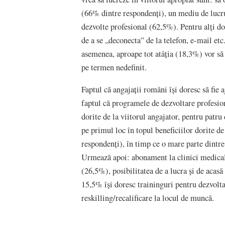
(66% dintre respondenți), un mediu de lucru 
dezvolte profesional (62,5%). Pentru alți do
de a se „deconecta” de la telefon, e-mail etc
asemenea, aproape tot atâția (18,3%) vor să l
pe termen nedefinit.
Faptul că angajații români își doresc să fie 
faptul că programele de dezvoltare profesiona
dorite de la viitorul angajator, pentru patr
pe primul loc în topul beneficiilor dorite d
respondenți), în timp ce o mare parte dintre
Urmează apoi: abonament la clinici medicale
(26,5%), posibilitatea de a lucra și de acasă
15,5% își doresc traininguri pentru dezvolta
reskilling/recalificare la locul de muncă.