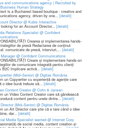
ive and communications agency | Recruited by
Business Human Strategy
lient is a Bucharest based boutique - creative and
nications agency, driven by one...
[detalii]
ount Director @ Kubis Interactive
 looking for an Account Director...
[detalii]
ia Relations Specialist @ Confident
unications
NSABILITĂȚI Crearea și implementarea hands-
strategiilor de presă Redactarea de conținut
ial: comunicate de presă, interviuri,...
[detalii]
 Manager @ Confident Communications
NSABILITĂȚI Creare și implementare hands-on
tegiilor de comunicare integrată pentru clienți
 B2C Implicare activă...
[detalii]
ywriter (Mid–Senior) @ Digitas România
m un Copywriter cu experiență de agenție care
ă o idee bună trebuie să...
[detalii]
deo Content Creator @ Cohn & Jansen
m un Video Content Creator care să gândească
 producă content pentru unele dintre...
[detalii]
 Director (Mid–Senior) @ Digitas România
m un Art Director care știe că e tare când o idee
bine, dar...
[detalii]
ial Media Specialist wanted @ Internet Corp
pasionat(ă) de social media, content creation și