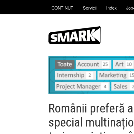
CONTINUT
Servicii
Index
Job-
Românii preferă an
special multinațio