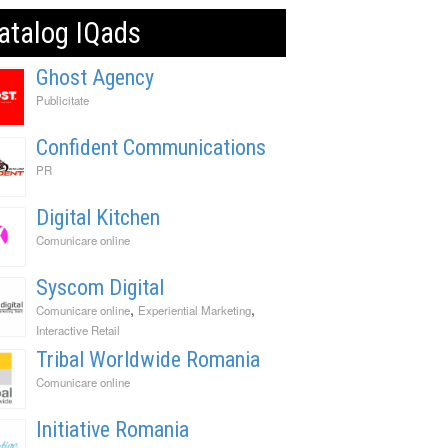
atalog IQads
Ghost Agency
Publicitate
Confident Communications
PR
Digital Kitchen
Comunicare online
Syscom Digital
,
,
Comunicare online
Experiential Marketing
Interactive Retail
Tribal Worldwide Romania
Comunicare online
Initiative Romania