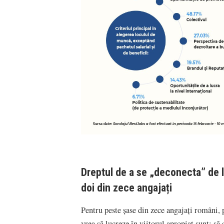
Dreptul de a se „deconecta” de la
doi din zece angajați
Pentru peste șase din zece angajați români, p
vrea să lucreze în viitorul apropiat sunt: să 