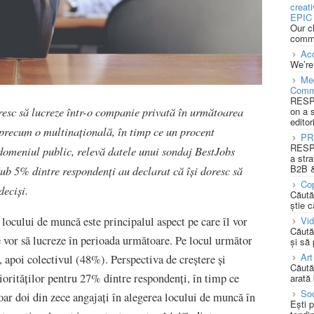
creat
EPIC 
Our c
commu
Acc
We’re
Med
Comm
RESPO
resc să lucreze într-o companie privată în următoarea
on a 
editor
, precum o multinațională, în timp ce un procent
PR
RESPO
 domeniul public, relevă datele unui sondaj BestJobs
a stra
B2B &
Sub 5% dintre respondenți au declarat că își doresc să
Cop
deciși.
Căută
știe c
 locului de muncă este principalul aspect pe care îl vor
Vi
Căută
e vor să lucreze în perioada următoare. Pe locul următor
și să
Art
 apoi colectivul (48%). Perspectiva de creștere și
Căută
riorităților pentru 27% dintre respondenți, în timp ce
arată 
Soc
doar doi din zece angajați în alegerea locului de muncă în
Ești 