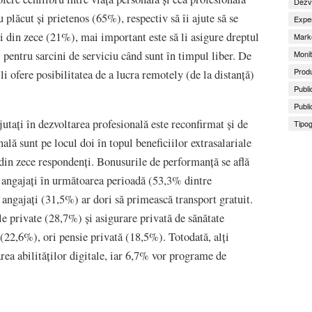
Dezv
plăcut și prietenos (65%), respectiv să îi ajute să se
Exper
i din zece (21%), mai important este să li asigure dreptul
Marke
Monit
. pentru sarcini de serviciu când sunt în timpul liber. De
Produ
i ofere posibilitatea de a lucra remotely (de la distanță)
Publi
Publi
ajutați în dezvoltarea profesională este reconfirmat și de
Tipog
lă sunt pe locul doi în topul beneficiilor extrasalariale
u din zece respondenți. Bonusurile de performanță se află
e angajați în următoarea perioadă (53,3% dintre
 angajați (31,5%) ar dori să primească transport gratuit.
 private (28,7%) și asigurare privată de sănătate
 (22,6%), ori pensie privată (18,5%). Totodată, alți
rea abilităților digitale, iar 6,7% vor programe de