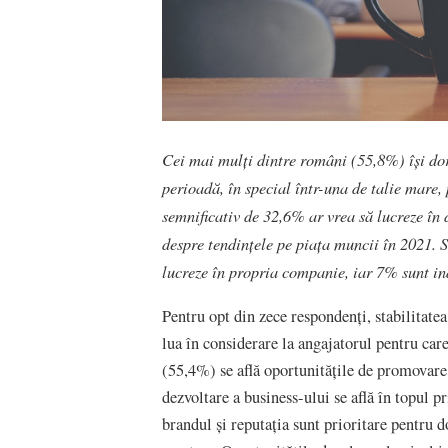
Cei mai mulți dintre români (55,8%) își do
perioadă, în special într-una de talie mare
semnificativ de 32,6% ar vrea să lucreze în
despre tendințele pe piața muncii în 2021. 
lucreze în propria companie, iar 7% sunt in
Pentru opt din zece respondenți, stabilitatea
lua în considerare la angajatorul pentru car
(55,4%) se află oportunitățile de promovare,
dezvoltare a business-ului se află în topul p
brandul și reputația sunt prioritare pentru 