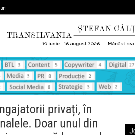
uri
gajatorii privați, în
nalele. Doar unul din
J