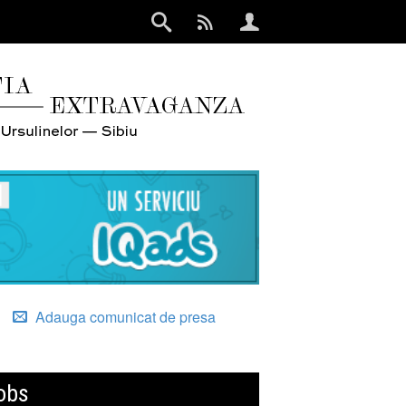
Adauga comunicat de presa
obs