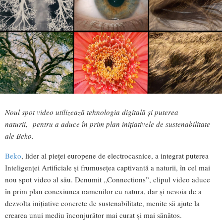
Noul spot video utilizează tehnologia digitală și puterea
naturii,
pentru a aduce în prim plan inițiativele de sustenabilitate
ale Beko.
Beko
, lider al pieței europene de electrocasnice, a integrat puterea
Inteligenței Artificiale și frumusețea captivantă a naturii, în cel mai
nou spot video al său. Denumit „Connections”, clipul video aduce
în prim plan conexiunea oamenilor cu natura, dar și nevoia de a
dezvolta inițiative concrete de sustenabilitate, menite să ajute la
crearea unui mediu înconjurător mai curat și mai sănătos.