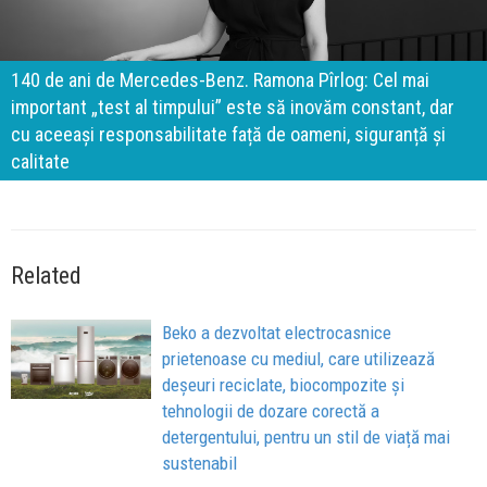
140 de ani de Mercedes-Benz. Ramona Pîrlog: Cel mai
important „test al timpului” este să inovăm constant, dar
cu aceeași responsabilitate față de oameni, siguranță și
calitate
Related
Beko a dezvoltat electrocasnice
prietenoase cu mediul, care utilizează
deșeuri reciclate, biocompozite și
tehnologii de dozare corectă a
detergentului, pentru un stil de viață mai
sustenabil