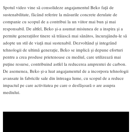
Spotul video vine să consolideze angajamentul Beko față de
sustenabilitate, făcând referire la măsurile concrete derulate de
companie cu scopul de a contribui la un viitor mai bun și mai
responsabil. De altfel, Beko și-a asumat misiunea de a inspira și a
permite generațiilor tinere să trăiască mai sănătos, încurajându-le să
adopte un stil de viață mai sustenabil. Dezvoltând și integrând
tehnologii de ultimă generație, Beko se implică și depune eforturi
pentru a crea produse prietenoase cu mediul, care utilizează mai
puține resurse, contribuind astfel la reducerea amprentei de carbon.
De asemenea, Beko și-a luat angajamentul de a incorpora tehnologii
avansate în fabricile sale din întreaga lume, cu scopul de a reduce
impactul pe care activitatea pe care o desfășoară o are asupra
mediului.