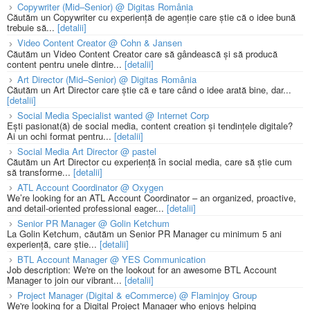
Copywriter (Mid–Senior) @ Digitas România
Căutăm un Copywriter cu experiență de agenție care știe că o idee bună
trebuie să...
[detalii]
Video Content Creator @ Cohn & Jansen
Căutăm un Video Content Creator care să gândească și să producă
content pentru unele dintre...
[detalii]
Art Director (Mid–Senior) @ Digitas România
Căutăm un Art Director care știe că e tare când o idee arată bine, dar...
[detalii]
Social Media Specialist wanted @ Internet Corp
Ești pasionat(ă) de social media, content creation și tendințele digitale?
Ai un ochi format pentru...
[detalii]
Social Media Art Director @ pastel
Căutăm un Art Director cu experiență în social media, care să știe cum
să transforme...
[detalii]
ATL Account Coordinator @ Oxygen
We’re looking for an ATL Account Coordinator – an organized, proactive,
and detail-oriented professional eager...
[detalii]
Senior PR Manager @ Golin Ketchum
La Golin Ketchum, căutăm un Senior PR Manager cu minimum 5 ani
experiență, care știe...
[detalii]
BTL Account Manager @ YES Communication
Job description: We're on the lookout for an awesome BTL Account
Manager to join our vibrant...
[detalii]
Project Manager (Digital & eCommerce) @ Flaminjoy Group
We're looking for a Digital Project Manager who enjoys helping