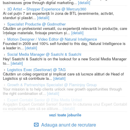
businesses grow through digital marketing...
[detalii]
3D Artist – Shopper Experience @ Mercury360
Ai cel puțin 7 ani experiență în zona de BTL (evenimente, activări,
standuri și plasări...
[detalii]
Specialist Productie @ Godmother
Căutăm un profesionist versatil, cu experiență relevantă în producție, care
înțelege materiale, finisaje premium și...
[detalii]
Motion Designer / Video Editor @ Natural Intelligence
Founded in 2009 and 100% self-funded to this day, Natural Intelligence is
a leader in...
[detalii]
Social Media Manager @ Saatchi & Saatchi
Hey! Saatchi & Saatchi is on the lookout for a new Social Media Manager
to...
[detalii]
Logistics Exec (Gestionar) @ TAG
Căutăm un coleg organizat și implicat care să lucreze alături de Head of
Logistics și să contribuie la...
[detalii]
Growth & Partnerships Specialist @ Flaminjoy Group
Your mission is to help clients unlock new growth opportunities through
the right combination of...
[detalii]
Expert Contabil Senior @ Elite Media United
Angajăm Expert Contabil Senior! Suntem în căutarea unui Expert Contabil
cu experiență, care să se alăture...
[detalii]
vezi toate joburile
Adauga anunt de recrutare