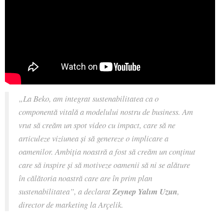
„La Beko, am integrat sustenabilitatea ca o
componentă vitală a modelului nostru de business. Am
vrut să creăm un spot video cu impact, care să ne
articuleze viziunea și să genereze o implicare a
oamenilor. Ambiția noastră a fost să creăm un conținut
care să inspire și să motiveze oamenii să ni se alăture
în călătoria noastră care are în prim plan
sustenabilitatea”, a declarat
Zeynep Yalım Uzun
,
director de marketing la Arçelik.