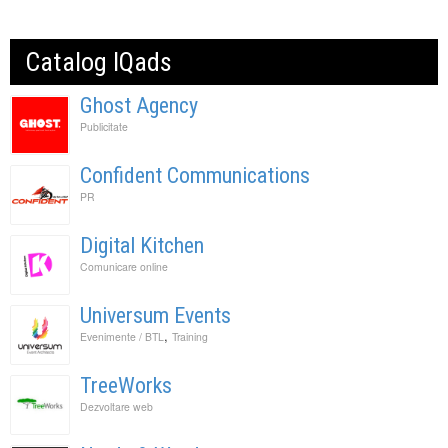
Catalog IQads
Ghost Agency
Publicitate
Confident Communications
PR
Digital Kitchen
Comunicare online
Universum Events
,
Evenimente / BTL
Training
TreeWorks
Dezvoltare web