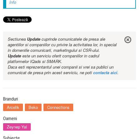
Info
Sectiunea
Update
cuprinde comunicatele de presa ale
agentiilor si companiilor cu privire la activitatea lor, in special
in domeniile comunicarii, marketingului si CSR-ului.
Update
este un serviciu oferit companiilor in cadrul
platformelor IQads si SMARK.
Daca esti reprezentantul unei companii si vrei sa publici un
comunicat de presa prin acest serviciu, ne poti
contacta aici
.
Branduri
Arcelik
Beko
Connections
Oameni
Zeynep Yal
Subiecte