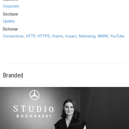
Corporate
Sectiune
Update
Dictionar
Connections
,
HTTP
,
HTTPS
,
Iframe
,
Impact
,
Marketing
,
WWW
,
YouTube
Branded