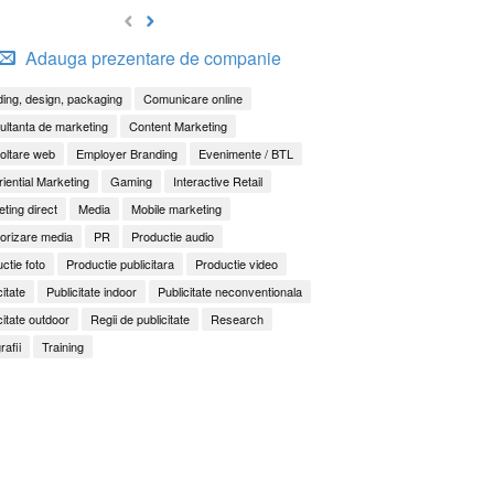
Adauga prezentare de companie
ing, design, packaging
Comunicare online
ltanta de marketing
Content Marketing
oltare web
Employer Branding
Evenimente / BTL
iential Marketing
Gaming
Interactive Retail
ting direct
Media
Mobile marketing
orizare media
PR
Productie audio
ctie foto
Productie publicitara
Productie video
citate
Publicitate indoor
Publicitate neconventionala
citate outdoor
Regii de publicitate
Research
rafii
Training