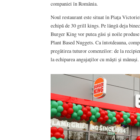
companiei în România.
Noul restaurant este situat în Piața Victori
echipă de 30 grill kings. Pe lângă deja bine
Burger King vor putea găsi și noile produs
Plant Based Nuggets. Ca întotdeauna, compan
pregătirea tuturor comenzilor: de la recipie
la echiparea angajaților cu măști și mănuși.