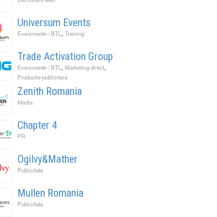
Universum Events
,
Evenimente / BTL
Training
Trade Activation Group
,
,
Evenimente / BTL
Marketing direct
Productie publicitara
Zenith Romania
Media
Chapter 4
PR
Ogilvy&Mather
Publicitate
Mullen Romania
Publicitate