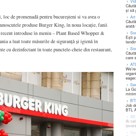
Vi
Căută
și să
ei, loc de promenadă pentru bucureșteni si va avea o
Art
Căută
cunoscutele produse Burger King, în noua locație, fanii
arată 
Soc
e recent introduse în meniu – Plant Based Whopper &
Ești 
ia a luat toate măsurile de siguranță și igienă în
tendin
Soc
nte cu dezinfectant în toate punctele-cheie din restaurant,
Căută
care 
AT
We’re
organi
eager
Se
La Go
minim
BT
Job d
BTL A
3D 
Ai ce
(eveni
Spe