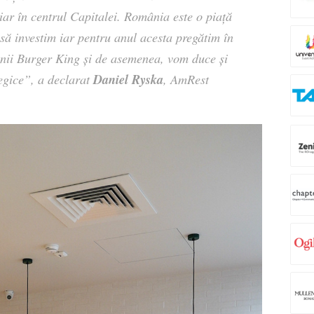
hiar în centrul Capitalei. România este o piață
să investim iar pentru anul acesta pregătim în
fanii Burger King și de asemenea, vom duce și
Daniel Ryska
egice
”
,
a declarat
, AmRest