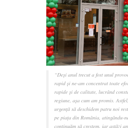
“Deși anul trecut a fost unul prov
rapid și ne-am concentrat toate efor
rapide și de calitate, lucrând cons
regiune, așa cum am promis. Astfel,
urgență să deschidem patru noi rest
pe piața din România, atingându-ne
continu
ăm să creștem
, iar astăzi 