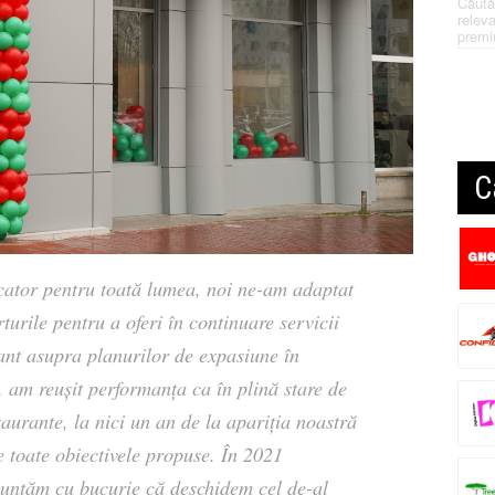
Căută
releva
premi
C
ocator pentru toată lumea, noi ne-am adaptat
turile pentru a oferi în continuare servicii
tant asupra planurilor de expasiune în
 am reușit performanța ca în plină stare de
aurante, la nici un an de la apariția noastră
 toate obiectivele propuse. În 2021
anunțăm cu bucurie că deschidem cel de-al