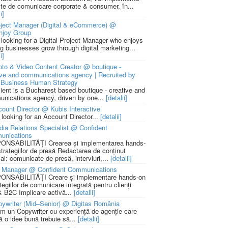
cte de comunicare corporate & consumer, în...
i]
ject Manager (Digital & eCommerce) @
njoy Group
 looking for a Digital Project Manager who enjoys
ng businesses grow through digital marketing...
i]
to & Video Content Creator @ boutique -
ive and communications agency | Recruited by
Business Human Strategy
lient is a Bucharest based boutique - creative and
nications agency, driven by one...
[detalii]
ount Director @ Kubis Interactive
 looking for an Account Director...
[detalii]
ia Relations Specialist @ Confident
unications
NSABILITĂȚI Crearea și implementarea hands-
strategiilor de presă Redactarea de conținut
ial: comunicate de presă, interviuri,...
[detalii]
 Manager @ Confident Communications
NSABILITĂȚI Creare și implementare hands-on
tegiilor de comunicare integrată pentru clienți
 B2C Implicare activă...
[detalii]
ywriter (Mid–Senior) @ Digitas România
m un Copywriter cu experiență de agenție care
ă o idee bună trebuie să...
[detalii]