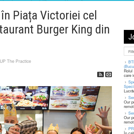
n Piața Victoriei cel
staurant Burger King din
J
P The Practice
BT
(Bucu
Rolul
care 
Spe
Speci
Lucră
Sen
Our p
remote
Se
Our p
remote
PR
În ca