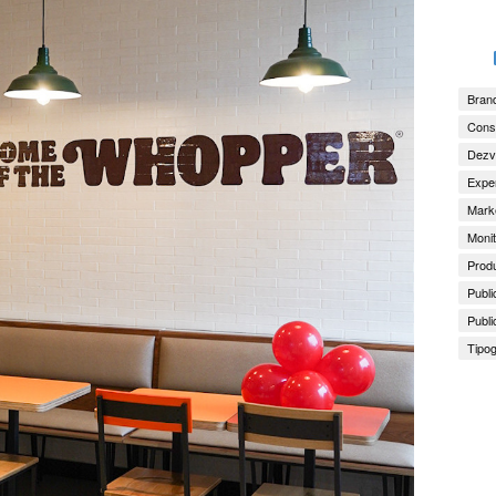
Brand
Consu
Dezv
Exper
Marke
Monit
Produ
Publi
Publi
Tipog