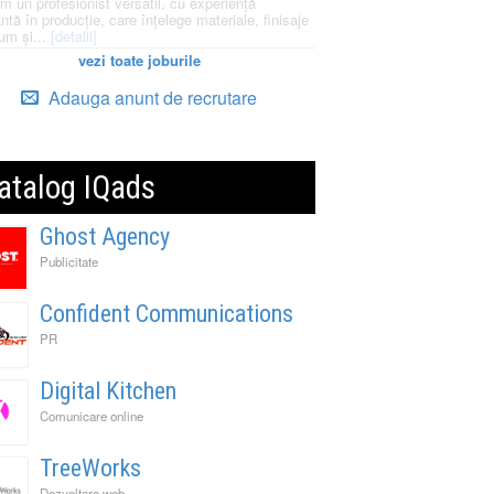
m un profesionist versatil, cu experiență
ntă în producție, care înțelege materiale, finisaje
um și...
[detalii]
vezi toate joburile
Adauga anunt de recrutare
atalog IQads
Ghost Agency
Publicitate
Confident Communications
PR
Digital Kitchen
Comunicare online
TreeWorks
Dezvoltare web