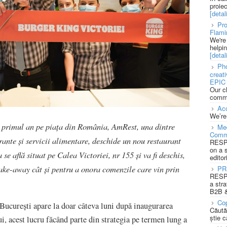
proie
[detali
Pro
Flami
We're
helpi
[detali
Pho
creat
EPIC 
Our c
commu
Acc
We’re
n primul an pe piața din România, AmRest, una dintre
Med
Comm
ante și servicii alimentare, deschide un nou restaurant
RESPO
on a 
se află situat pe Calea Victoriei, nr 155 și va fi deschis,
editor
take-away cât și pentru a onora comenzile care vin prin
PR
RESPO
a stra
B2B &
Cop
 București apare la doar câteva luni după inaugurarea
Căută
știe c
, acest lucru făcând parte din strategia pe termen lung a