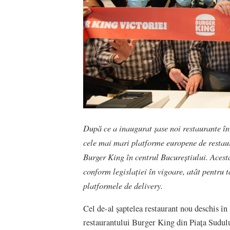
După ce a inaugurat șase noi restaurante î
cele mai mari platforme europene de restaur
Burger King în centrul Bucureștiului. Acesta 
conform legislației în vigoare, atât pentru 
platformele de delivery.
Cel de-al șaptelea restaurant nou deschis în
restaurantului Burger King din Piața Sudului