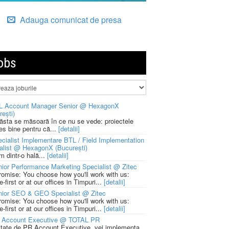
Adauga comunicat de presa
obs
L Account Manager Senior @ HexagonX
rești)
 ăsta se măsoară în ce nu se vede: proiectele
ies bine pentru că...
[detalii]
cialist Implementare BTL / Field Implementation
alist @ HexagonX (București)
m dintr-o hală...
[detalii]
ior Performance Marketing Specialist @ Zitec
romise: You choose how you'll work with us:
-first or at our offices in Timpuri...
[detalii]
nior SEO & GEO Specialist @ Zitec
romise: You choose how you'll work with us:
-first or at our offices in Timpuri...
[detalii]
 Account Executive @ TOTAL PR
litate de PR Account Executive, vei implementa