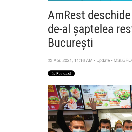
AmRest deschide î
de-al șaptelea re
București
23 Apr. 2021, 11:16 AM
•
Update
•
MSLGROU