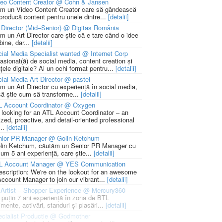
deo Content Creator @ Cohn & Jansen
m un Video Content Creator care să gândească
 producă content pentru unele dintre...
[detalii]
 Director (Mid–Senior) @ Digitas România
m un Art Director care știe că e tare când o idee
bine, dar...
[detalii]
ial Media Specialist wanted @ Internet Corp
pasionat(ă) de social media, content creation și
țele digitale? Ai un ochi format pentru...
[detalii]
ial Media Art Director @ pastel
m un Art Director cu experiență în social media,
să știe cum să transforme...
[detalii]
L Account Coordinator @ Oxygen
 looking for an ATL Account Coordinator – an
zed, proactive, and detail-oriented professional
...
[detalii]
nior PR Manager @ Golin Ketchum
lin Ketchum, căutăm un Senior PR Manager cu
um 5 ani experiență, care știe...
[detalii]
L Account Manager @ YES Communication
escription: We're on the lookout for an awesome
ccount Manager to join our vibrant...
[detalii]
Artist – Shopper Experience @ Mercury360
l puțin 7 ani experiență în zona de BTL
mente, activări, standuri și plasări...
[detalii]
cialist Productie @ Godmother