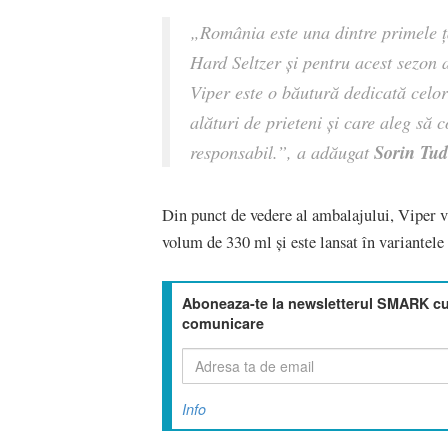
„România este una dintre primele 
Hard Seltzer și pentru acest sezon 
Viper este o băutură dedicată celo
alături de prieteni și care aleg să
Sorin Tud
responsabil.”,
a adăugat
Din punct de vedere al ambalajului, Viper va p
volum de 330 ml și este lansat în variantele
Aboneaza-te la newsletterul SMARK cu 
comunicare
Info