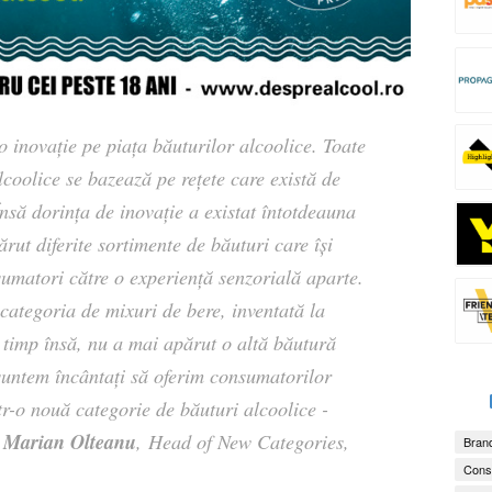
 inovație pe piața băuturilor alcoolice. Toate
lcoolice se bazează pe rețete care există de
Însă dorința de inovație a existat întotdeauna
rut diferite sortimente de băuturi care își
umatori către o experiență senzorială aparte.
 categoria de mixuri de bere, inventată la
 timp însă, nu a mai apărut o altă băutură
untem încântați să oferim consumatorilor
r-o nouă categorie de băuturi alcoolice -
Marian Olteanu
t
, Head of New Categories,
Brand
Consu