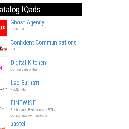
atalog IQads
Ghost Agency
Publicitate
Confident Communications
PR
Digital Kitchen
Comunicare online
Leo Burnett
Publicitate
FINEWISE
,
,
Publicitate
Evenimente / BTL
Consultanta de marketing
pastel