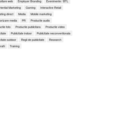
oltare web
Employer Branding
Evenimente / BTL
iential Marketing
Gaming
Interactive Retail
ting direct
Media
Mobile marketing
orizare media
PR
Productie audio
ctie foto
Productie publicitara
Productie video
citate
Publicitate indoor
Publicitate neconventionala
citate outdoor
Regii de publicitate
Research
rafii
Training