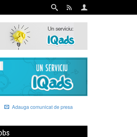
Adauga comunicat de presa
obs