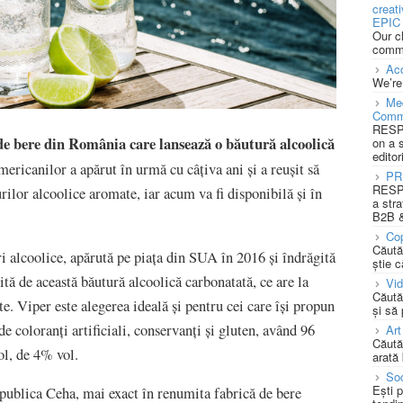
creat
EPIC 
Our c
commu
Acc
We’re
Med
Comm
RESPO
de bere din România care lansează o băutură alcoolică
on a 
editor
mericanilor a apărut în urmă cu câțiva ani și a reușit să
PR
RESPO
rilor alcoolice aromate, iar acum va fi disponibilă și în
a stra
B2B &
Cop
Căută
i alcoolice, apărută pe piața din SUA în 2016 și îndrăgită
știe c
tă de această băutură alcoolică carbonatată, ce are la
Vi
Căută
e. Viper este alegerea ideală și pentru cei care își propun
și să
 de coloranți artificiali, conservanți și gluten, având 96
Art
Căută
ol, de 4% vol.
arată 
Soc
Ești 
publica Ceha, mai exact în renumita fabrică de bere