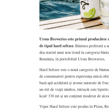
Ursus Breweries este primul produc
ă
tor 
de tipul hard seltzer.
Băutura preferată a a
dea startul unui nou trend în categoria băutu
România, în portofoliul Ursus Breweries.
Hard Seltzer este o nouă categorie de băutur
de consumatori pentru experiența unică oferi
bază apă acidulată și arome naturale de fruct
un stil de viață sănătos, întrucât este lipsită
kcal/ 330 ml și un conținut moderat de alco
Viper Hard Seltzer este produs în Plzen, Re