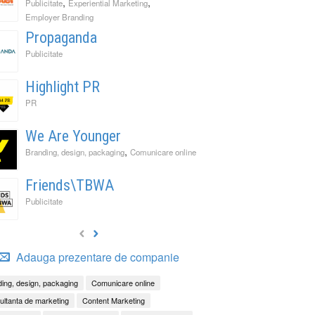
,
,
Publicitate
Experiential Marketing
Employer Branding
Propaganda
Publicitate
Highlight PR
PR
We Are Younger
,
Branding, design, packaging
Comunicare online
Friends\TBWA
Publicitate
Adauga prezentare de companie
ing, design, packaging
Comunicare online
ltanta de marketing
Content Marketing