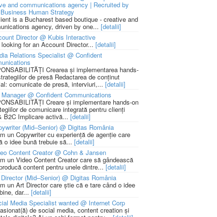
ive and communications agency | Recruited by
Business Human Strategy
lient is a Bucharest based boutique - creative and
nications agency, driven by one...
[detalii]
ount Director @ Kubis Interactive
 looking for an Account Director...
[detalii]
ia Relations Specialist @ Confident
unications
NSABILITĂȚI Crearea și implementarea hands-
strategiilor de presă Redactarea de conținut
ial: comunicate de presă, interviuri,...
[detalii]
 Manager @ Confident Communications
NSABILITĂȚI Creare și implementare hands-on
tegiilor de comunicare integrată pentru clienți
 B2C Implicare activă...
[detalii]
ywriter (Mid–Senior) @ Digitas România
m un Copywriter cu experiență de agenție care
ă o idee bună trebuie să...
[detalii]
deo Content Creator @ Cohn & Jansen
m un Video Content Creator care să gândească
 producă content pentru unele dintre...
[detalii]
 Director (Mid–Senior) @ Digitas România
m un Art Director care știe că e tare când o idee
bine, dar...
[detalii]
ial Media Specialist wanted @ Internet Corp
pasionat(ă) de social media, content creation și