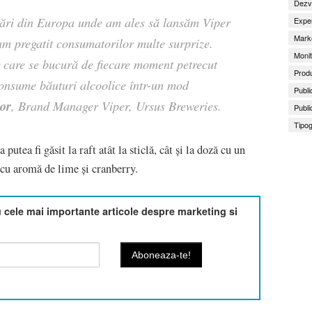
Dezv
țări din Europa unde am ales să lansăm Viper
Exper
Marke
am pregatit consumatorilor multe surprize.
Monit
r care se bucură de fiecare moment petrecut
Produ
 consume băuturi alcoolice într-un mod
Publi
or
, Brand Manager Viper, Ursus Breweries.
Publi
Tipog
utea fi găsit la raft atât la sticlă, cât și la doză cu un
 cu aromă de lime și cranberry.
cele mai importante articole despre marketing si