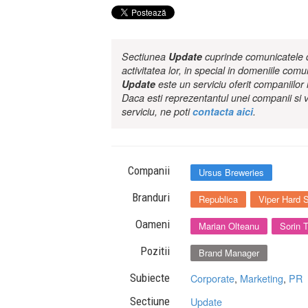
Sectiunea
Update
cuprinde comunicatele de
activitatea lor, in special in domeniile comu
Update
este un serviciu oferit companiilo
Daca esti reprezentantul unei companii si v
serviciu, ne poti
contacta aici
.
Companii
Ursus Breweries
Branduri
Republica
Viper Hard S
Oameni
Marian Olteanu
Sorin 
Pozitii
Brand Manager
Subiecte
Corporate
,
Marketing
,
PR
Sectiune
Update