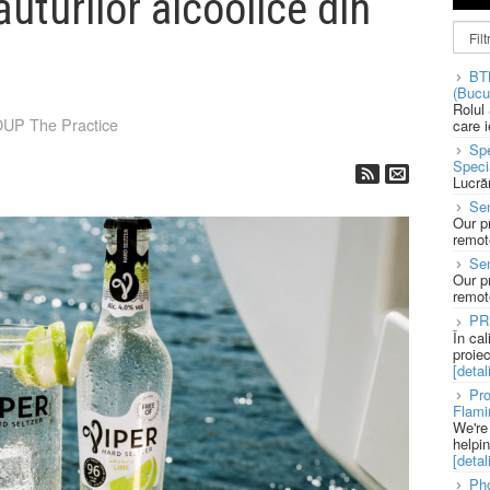
ăuturilor alcoolice din
BT
(Bucu
Rolul
P The Practice
care 
Spe
Speci
Lucră
Sen
Our p
remote
Se
Our p
remote
PR
În ca
proie
[detali
Pro
Flami
We're
helpi
[detali
Pho