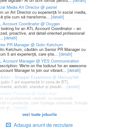
țele digitale? Ai un ochi format pentru...
[detalii]
ial Media Art Director @ pastel
m un Art Director cu experiență în social media,
să știe cum să transforme...
[detalii]
L Account Coordinator @ Oxygen
 looking for an ATL Account Coordinator – an
zed, proactive, and detail-oriented professional
...
[detalii]
nior PR Manager @ Golin Ketchum
lin Ketchum, căutăm un Senior PR Manager cu
um 5 ani experiență, care știe...
[detalii]
L Account Manager @ YES Communication
escription: We're on the lookout for an awesome
ccount Manager to join our vibrant...
[detalii]
Artist – Shopper Experience @ Mercury360
l puțin 7 ani experiență în zona de BTL
mente, activări, standuri și plasări...
[detalii]
cialist Productie @ Godmother
m un profesionist versatil, cu experiență
ntă în producție, care înțelege materiale, finisaje
um și...
[detalii]
vezi toate joburile
Adauga anunt de recrutare