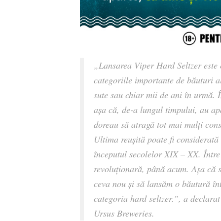
„Lansarea Viper Hard Seltzer este o
categoriile importante de băuturi a
sute sau chiar mii de ani în urmă. 
așa că, de-a lungul timpului, au apă
doreau să atragă tot mai mulți cons
Ultima reușită poate fi considerată
începutul secolelor XIX – XX. Între
revoluționară, până acum. Așa că s
ceva nou și să lansăm o băutură înt
categoria hard seltzer.”,
a declara
Ursus Breweries.