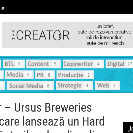
uri
r – Ursus Breweries
 care lansează un Hard
J