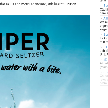
tendin
aflat la 100 de metri adâncime, sub bazinul Pilsen.
Soc
Căută
care 
AT
We’re
organi
eager
Se
La Go
minim
BT
Job d
BTL A
3D 
Ai ce
(eveni
Spe
Căută
releva
premi