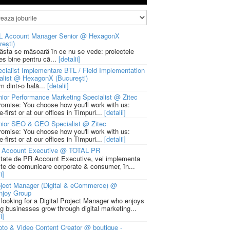
L Account Manager Senior @ HexagonX
rești)
 ăsta se măsoară în ce nu se vede: proiectele
ies bine pentru că...
[detalii]
cialist Implementare BTL / Field Implementation
alist @ HexagonX (București)
m dintr-o hală...
[detalii]
ior Performance Marketing Specialist @ Zitec
romise: You choose how you'll work with us:
-first or at our offices in Timpuri...
[detalii]
nior SEO & GEO Specialist @ Zitec
romise: You choose how you'll work with us:
-first or at our offices in Timpuri...
[detalii]
 Account Executive @ TOTAL PR
litate de PR Account Executive, vei implementa
cte de comunicare corporate & consumer, în...
i]
ject Manager (Digital & eCommerce) @
njoy Group
 looking for a Digital Project Manager who enjoys
ng businesses grow through digital marketing...
i]
to & Video Content Creator @ boutique -