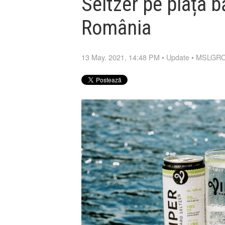
Seltzer pe piața b
România
13 May. 2021, 14:48 PM
•
Update
•
MSLGROU