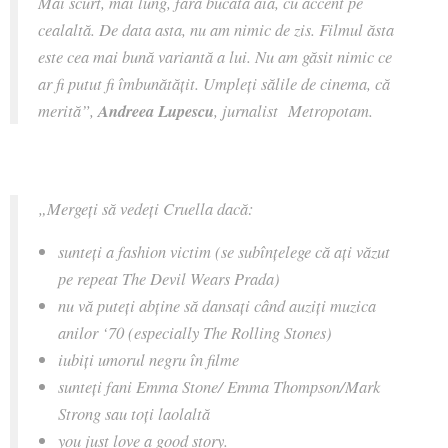
Mai scurt, mai lung, fără bucata aia, cu accent pe
cealaltă. De data asta, nu am nimic de zis. Filmul ăsta
este cea mai bună variantă a lui. Nu am găsit nimic ce
ar fi putut fi îmbunătățit. Umpleți sălile de cinema, că
merită”,
Andreea Lupescu
, jurnalist Metropotam.
„Mergeți să vedeți Cruella dacă:
sunteți a fashion victim (se subînțelege că ați văzut
pe repeat The Devil Wears Prada)
nu vă puteți abține să dansați când auziți muzica
anilor ‘70 (especially The Rolling Stones)
iubiți umorul negru în filme
sunteți fani Emma Stone/ Emma Thompson/Mark
Strong sau toți laolaltă
you just love a good story.