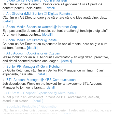
Video Content Creator @ Cohn & Jansen
Căutăm un Video Content Creator care să gândească și să producă
content pentru unele dintre...
[detalii]
Art Director (Mid–Senior) @ Digitas România
Căutăm un Art Director care știe că e tare când o idee arată bine, dar...
[detalii]
Social Media Specialist wanted @ Internet Corp
Ești pasionat(ă) de social media, content creation și tendințele digitale?
Ai un ochi format pentru...
[detalii]
Social Media Art Director @ pastel
Căutăm un Art Director cu experiență în social media, care să știe cum
să transforme...
[detalii]
ATL Account Coordinator @ Oxygen
We’re looking for an ATL Account Coordinator – an organized, proactive,
and detail-oriented professional eager...
[detalii]
Senior PR Manager @ Golin Ketchum
La Golin Ketchum, căutăm un Senior PR Manager cu minimum 5 ani
experiență, care știe...
[detalii]
BTL Account Manager @ YES Communication
Job description: We're on the lookout for an awesome BTL Account
Manager to join our vibrant...
[detalii]
3D Artist – Shopper Experience @ Mercury360
Ai cel puțin 7 ani experiență în zona de BTL (evenimente, activări,
standuri și plasări...
[detalii]
Specialist Productie @ Godmother
Căutăm un profesionist versatil, cu experiență relevantă în producție, care
înțelege materiale, finisaje premium și...
[detalii]