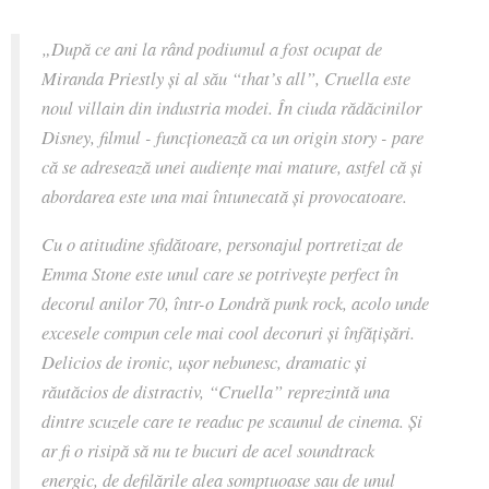
„După ce ani la rând podiumul a fost ocupat de
Miranda Priestly și al său “that’s all”, Cruella este
noul villain din industria modei. În ciuda rădăcinilor
Disney, filmul - funcționează ca un origin story - pare
că se adresează unei audiențe mai mature, astfel că și
abordarea este una mai întunecată și provocatoare.
Cu o atitudine sfidătoare, personajul portretizat de
Emma Stone este unul care se potrivește perfect în
decorul anilor 70, într-o Londră punk rock, acolo unde
excesele compun cele mai cool decoruri și înfățișări.
Delicios de ironic, ușor nebunesc, dramatic și
răutăcios de distractiv, “Cruella” reprezintă una
dintre scuzele care te readuc pe scaunul de cinema. Și
ar fi o risipă să nu te bucuri de acel soundtrack
energic, de defilările alea somptuoase sau de unul