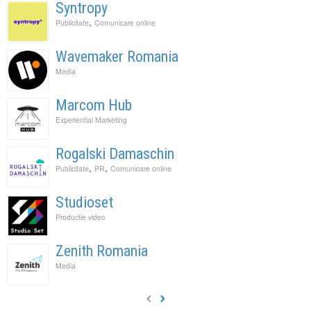
Syntropy
,
Publicitate
Comunicare online
Wavemaker Romania
Media
Marcom Hub
Experiential Marketing
Rogalski Damaschin
,
,
Publicitate
PR
Comunicare online
Studioset
Productie video
Zenith Romania
Media