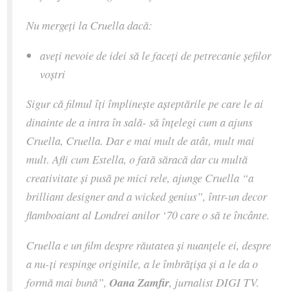
Nu mergeți la Cruella dacă:
aveți nevoie de idei să le faceți de petrecanie șefilor
voștri
Sigur că filmul îți împlinește așteptările pe care le ai
dinainte de a intra în sală- să înțelegi cum a ajuns
Cruella, Cruella. Dar e mai mult de atât, mult mai
mult. Afli cum Estella, o fată săracă dar cu multă
creativitate și pusă pe mici rele, ajunge Cruella “a
brilliant designer and a wicked genius”, într-un decor
flamboaiant al Londrei anilor ‘70 care o să te încânte.
Cruella e un film despre răutatea și nuanțele ei, despre
a nu-ți respinge originile, a le îmbrățișa și a le da o
formă mai bună”,
Oana Zamfir
, jurnalist DIGI TV.