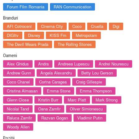
Forum Film Romania
RAN Communication
Branduri
AFI Cotroceni
Cinema City
Coco
Cruella
Digi
DIGItv
Disney
KISS Fm
Metropotam
The Devil Wears Prada
The Rolling Stones
Oameni
Alex Ghidus
Andra
Andreea Lupescu
Andrei Nourescu
Andrew Gunn
Angela Alexandru
Betty Lou Gerson
Coco Chanel
Corina Caragea
Craig Gillespie
Cristina Almasan
Emma Stone
Emma Thompson
Glenn Close
Kristin Burr
Marc Platt
Mark Strong
Nicolai Tand
Oana Zamfir
Oliver Simionescu
Raluca Zamfir
Razvan Gogan
Vladimir Putin
Woody Allen
Pozitii