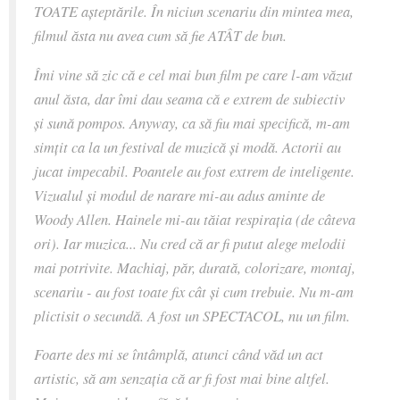
TOATE așteptările. În niciun scenariu din mintea mea,
filmul ăsta nu avea cum să fie ATÂT de bun.
Îmi vine să zic că e cel mai bun film pe care l-am văzut
anul ăsta, dar îmi dau seama că e extrem de subiectiv
și sună pompos. Anyway, ca să fiu mai specifică, m-am
simțit ca la un festival de muzică și modă. Actorii au
jucat impecabil. Poantele au fost extrem de inteligente.
Vizualul și modul de narare mi-au adus aminte de
Woody Allen. Hainele mi-au tăiat respirația (de câteva
ori). Iar muzica... Nu cred că ar fi putut alege melodii
mai potrivite. Machiaj, păr, durată, colorizare, montaj,
scenariu - au fost toate fix cât și cum trebuie. Nu m-am
plictisit o secundă. A fost un SPECTACOL, nu un film.
Foarte des mi se întâmplă, atunci când văd un act
artistic, să am senzația că ar fi fost mai bine altfel.