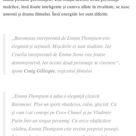
malefice, însă foarte inteligente și cumva aflate în rivalitate, se nasc
umorul și drama filmului. Însă energiile lor sunt diferite.
„
Baroneasa interpretată de Emma Thompson este
elegantă și reținută. Mișcările ei sunt studiate. Iar
Cruella interpretată de Emma Stone este foarte
demonstrativă. Iar aceste două personaje se ciocnesc”,
spune
Craig Gillespie
, regizorul filmului.
„Emma Thompson a adus o eleganță clasică
Baronesei. Plus un spirit răutăcios, calm, glacial. Ca
și cum i-ai contopi pe Coco Chanel și pe Vladimir
Putin într-un singur personaj. Ca orice răufăcător
celebru, Emma Thompson este eroina propriei povești.