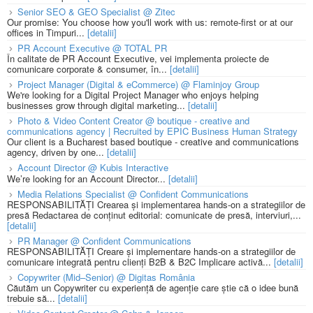
Senior SEO & GEO Specialist @ Zitec
Our promise: You choose how you'll work with us: remote-first or at our
offices in Timpuri...
[detalii]
PR Account Executive @ TOTAL PR
În calitate de PR Account Executive, vei implementa proiecte de
comunicare corporate & consumer, în...
[detalii]
Project Manager (Digital & eCommerce) @ Flaminjoy Group
We're looking for a Digital Project Manager who enjoys helping
businesses grow through digital marketing...
[detalii]
Photo & Video Content Creator @ boutique - creative and
communications agency | Recruited by EPIC Business Human Strategy
Our client is a Bucharest based boutique - creative and communications
agency, driven by one...
[detalii]
Account Director @ Kubis Interactive
We’re looking for an Account Director...
[detalii]
Media Relations Specialist @ Confident Communications
RESPONSABILITĂȚI Crearea și implementarea hands-on a strategiilor de
presă Redactarea de conținut editorial: comunicate de presă, interviuri,...
[detalii]
PR Manager @ Confident Communications
RESPONSABILITĂȚI Creare și implementare hands-on a strategiilor de
comunicare integrată pentru clienți B2B & B2C Implicare activă...
[detalii]
Copywriter (Mid–Senior) @ Digitas România
Căutăm un Copywriter cu experiență de agenție care știe că o idee bună
trebuie să...
[detalii]