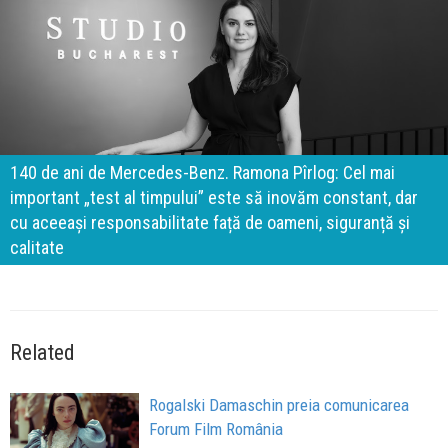
140 de ani de Mercedes-Benz. Ramona Pîrlog: Cel mai
important „test al timpului” este să inovăm constant, dar
cu aceeași responsabilitate față de oameni, siguranță și
calitate
Related
Rogalski Damaschin preia comunicarea
Forum Film România