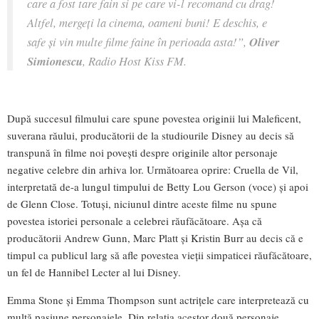
care a fost tare fain si pe care vi-l recomand cu drag!
Altfel, mergeți la cinema, oameni buni! E deschis, e
safe și vin multe filme faine în perioada asta!”,
Oliver
Simionescu
, Radio Host Kiss FM.
După succesul filmului care spune povestea originii lui Maleficent,
suverana răului, producătorii de la studiourile Disney au decis să
transpună în filme noi povești despre originile altor personaje
negative celebre din arhiva lor. Următoarea oprire: Cruella de Vil,
interpretată de-a lungul timpului de Betty Lou Gerson (voce) și apoi
de Glenn Close. Totuși, niciunul dintre aceste filme nu spune
povestea istoriei personale a celebrei răufăcătoare. Așa că
producătorii Andrew Gunn, Marc Platt și Kristin Burr au decis că e
timpul ca publicul larg să afle povestea vieții simpaticei răufăcătoare,
un fel de Hannibel Lecter al lui Disney.
Emma Stone și Emma Thompson sunt actrițele care interpretează cu
multă pasiune personajele. Din relația acestor două personaje