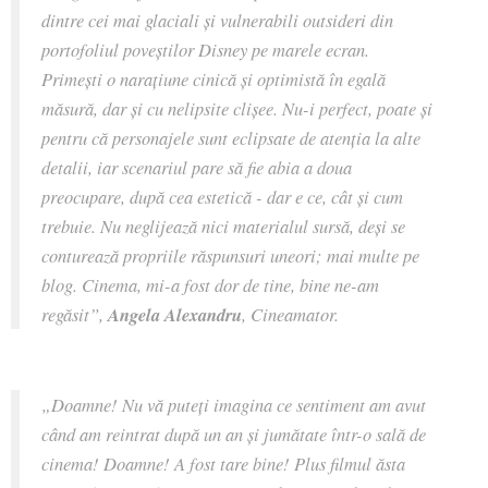
dintre cei mai glaciali și vulnerabili outsideri din
portofoliul poveștilor Disney pe marele ecran.
Primești o narațiune cinică și optimistă în egală
măsură, dar și cu nelipsite clișee. Nu-i perfect, poate și
pentru că personajele sunt eclipsate de atenția la alte
detalii, iar scenariul pare să fie abia a doua
preocupare, după cea estetică - dar e ce, cât și cum
trebuie. Nu neglijează nici materialul sursă, deși se
conturează propriile răspunsuri uneori; mai multe pe
blog. Cinema, mi-a fost dor de tine, bine ne-am
regăsit”,
Angela Alexandru
, Cineamator.
„Doamne! Nu vă puteți imagina ce sentiment am avut
când am reintrat după un an și jumătate într-o sală de
cinema! Doamne! A fost tare bine! Plus filmul ăsta