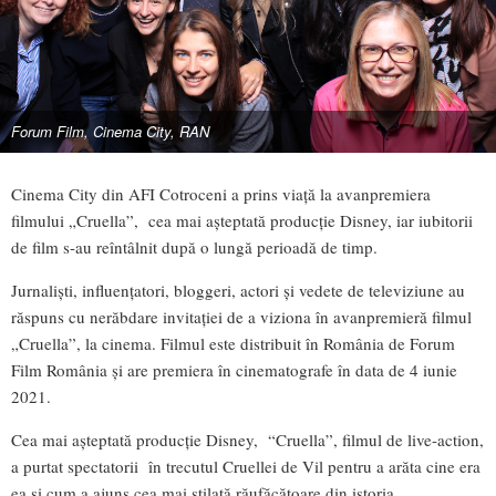
Forum Film, Cinema City, RAN
Cinema City din AFI Cotroceni a prins viață la avanpremiera
filmului „Cruella”, cea mai așteptată producție Disney, iar iubitorii
de film s-au reîntâlnit după o lungă perioadă de timp.
Jurnaliști, influențatori, bloggeri, actori și vedete de televiziune au
răspuns cu nerăbdare invitației de a viziona în avanpremieră filmul
„Cruella”, la cinema. Filmul este distribuit în România de Forum
Film România și are premiera în cinematografe în data de 4 iunie
2021.
Cea mai așteptată producție Disney, “Cruella”, filmul de live-action,
a purtat spectatorii în trecutul Cruellei de Vil pentru a arăta cine era
ea și cum a ajuns cea mai stilată răufăcătoare din istoria