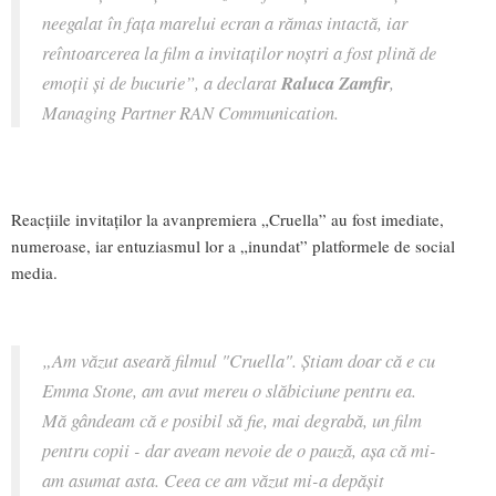
neegalat în fața marelui ecran a rămas intactă, iar
reîntoarcerea la film a invitaților noștri a fost plină de
emoții și de bucurie”, a declarat
Raluca Zamfir
,
Managing Partner RAN Communication.
Reacțiile invitaților la avanpremiera „Cruella” au fost imediate,
numeroase, iar entuziasmul lor a „inundat” platformele de social
media.
„Am văzut aseară filmul "Cruella". Știam doar că e cu
Emma Stone, am avut mereu o slăbiciune pentru ea.
Mă gândeam că e posibil să fie, mai degrabă, un film
pentru copii - dar aveam nevoie de o pauză, așa că mi-
am asumat asta. Ceea ce am văzut mi-a depășit