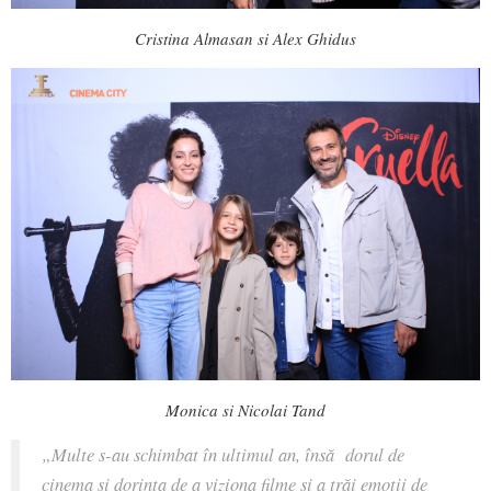
Cristina Almasan si Alex Ghidus
Monica si Nicolai Tand
„Multe s-au schimbat în ultimul an, însă dorul de
cinema și dorința de a viziona filme și a trăi emoții de