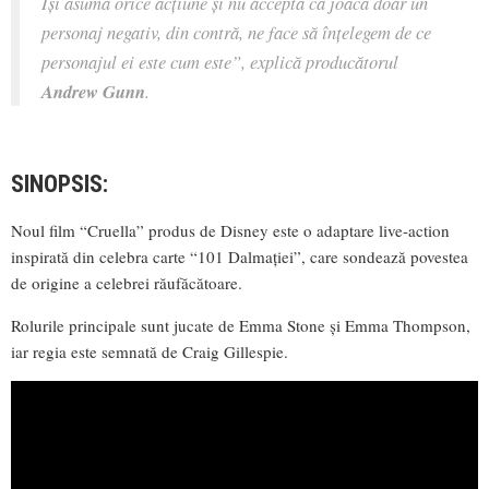
Își asumă orice acțiune și nu acceptă că joacă doar un
personaj negativ, din contră, ne face să înțelegem de ce
personajul ei este cum este”,
explică producătorul
Andrew Gunn
.
SINOPSIS:
Noul film “Cruella” produs de Disney este o adaptare live-action
inspirată din celebra carte “101 Dalmaţiei”, care sondează povestea
de origine a celebrei răufăcătoare.
Rolurile principale sunt jucate de Emma Stone și Emma Thompson,
iar regia este semnată de Craig Gillespie.