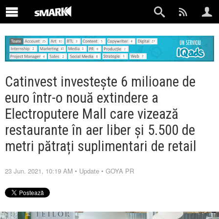
Catinvest investește 6 milioane de
euro într-o nouă extindere a
Electroputere Mall care vizează
restaurante în aer liber și 5.500 de
metri pătrați suplimentari de retail
23 Jun. 2021, 10:19 AM
•
Update
•
GOYA PR