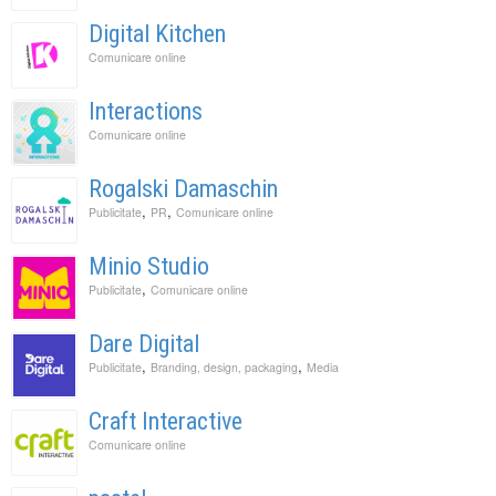
Digital Kitchen
Comunicare online
Interactions
Comunicare online
Rogalski Damaschin
,
,
Publicitate
PR
Comunicare online
Minio Studio
,
Publicitate
Comunicare online
Dare Digital
,
,
Publicitate
Branding, design, packaging
Media
Craft Interactive
Comunicare online