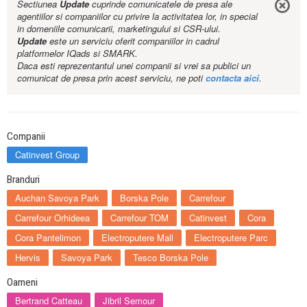
Sectiunea
Update
cuprinde comunicatele de presa ale
agentiilor si companiilor cu privire la activitatea lor, in special
in domeniile comunicarii, marketingului si CSR-ului.
Update
este un serviciu oferit companiilor in cadrul
platformelor IQads si SMARK.
Daca esti reprezentantul unei companii si vrei sa publici un
comunicat de presa prin acest serviciu, ne poti
contacta aici
.
Companii
Catinvest Group
Branduri
Auchan Savoya Park
Borska Pole
Carrefour
Carrefour Orhideea
Carrefour TOM
Catinvest
Cora
Cora Pantelimon
Electroputere Mall
Electroputere Parc
Hervis
Savoya Park
Tesco Borska Pole
Oameni
Bertrand Catteau
Jibril Semour