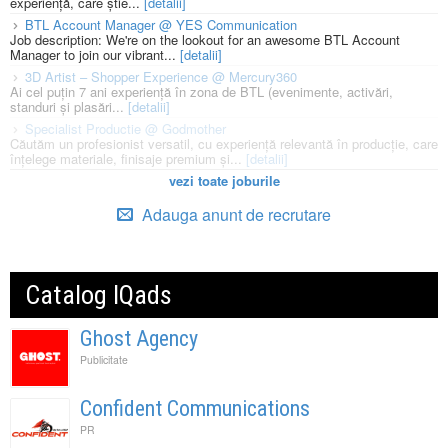
experiență, care știe...
[detalii]
BTL Account Manager @ YES Communication
Job description: We're on the lookout for an awesome BTL Account
Manager to join our vibrant...
[detalii]
3D Artist – Shopper Experience @ Mercury360
Ai cel puțin 7 ani experiență în zona de BTL (evenimente, activări,
standuri și plasări...
[detalii]
Specialist Productie @ Godmother
Căutăm un profesionist versatil, cu experiență relevantă în producție, care
înțelege materiale, finisaje premium și...
[detalii]
vezi toate joburile
Adauga anunt de recrutare
Catalog IQads
Ghost Agency
Publicitate
Confident Communications
PR