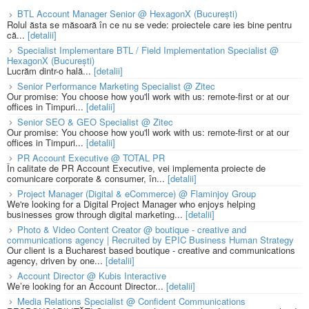
BTL Account Manager Senior @ HexagonX (București)
Rolul ăsta se măsoară în ce nu se vede: proiectele care ies bine pentru
că...
[detalii]
Specialist Implementare BTL / Field Implementation Specialist @
HexagonX (București)
Lucrăm dintr-o hală...
[detalii]
Senior Performance Marketing Specialist @ Zitec
Our promise: You choose how you'll work with us: remote-first or at our
offices in Timpuri...
[detalii]
Senior SEO & GEO Specialist @ Zitec
Our promise: You choose how you'll work with us: remote-first or at our
offices in Timpuri...
[detalii]
PR Account Executive @ TOTAL PR
În calitate de PR Account Executive, vei implementa proiecte de
comunicare corporate & consumer, în...
[detalii]
Project Manager (Digital & eCommerce) @ Flaminjoy Group
We're looking for a Digital Project Manager who enjoys helping
businesses grow through digital marketing...
[detalii]
Photo & Video Content Creator @ boutique - creative and
communications agency | Recruited by EPIC Business Human Strategy
Our client is a Bucharest based boutique - creative and communications
agency, driven by one...
[detalii]
Account Director @ Kubis Interactive
We’re looking for an Account Director...
[detalii]
Media Relations Specialist @ Confident Communications