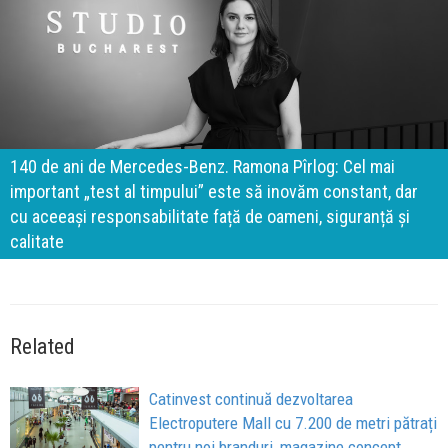
140 de ani de Mercedes-Benz. Ramona Pîrlog: Cel mai
important „test al timpului” este să inovăm constant, dar
cu aceeași responsabilitate față de oameni, siguranță și
calitate
Related
Catinvest continuă dezvoltarea
Electroputere Mall cu 7.200 de metri pătrați
pentru noi branduri, magazine concept,