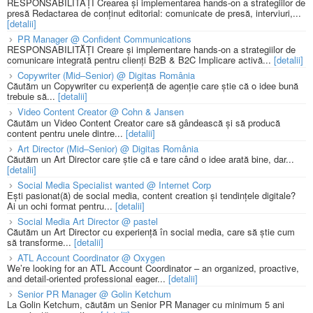
RESPONSABILITĂȚI Crearea și implementarea hands-on a strategiilor de
presă Redactarea de conținut editorial: comunicate de presă, interviuri,...
[detalii]
PR Manager @ Confident Communications
RESPONSABILITĂȚI Creare și implementare hands-on a strategiilor de
comunicare integrată pentru clienți B2B & B2C Implicare activă...
[detalii]
Copywriter (Mid–Senior) @ Digitas România
Căutăm un Copywriter cu experiență de agenție care știe că o idee bună
trebuie să...
[detalii]
Video Content Creator @ Cohn & Jansen
Căutăm un Video Content Creator care să gândească și să producă
content pentru unele dintre...
[detalii]
Art Director (Mid–Senior) @ Digitas România
Căutăm un Art Director care știe că e tare când o idee arată bine, dar...
[detalii]
Social Media Specialist wanted @ Internet Corp
Ești pasionat(ă) de social media, content creation și tendințele digitale?
Ai un ochi format pentru...
[detalii]
Social Media Art Director @ pastel
Căutăm un Art Director cu experiență în social media, care să știe cum
să transforme...
[detalii]
ATL Account Coordinator @ Oxygen
We’re looking for an ATL Account Coordinator – an organized, proactive,
and detail-oriented professional eager...
[detalii]
Senior PR Manager @ Golin Ketchum
La Golin Ketchum, căutăm un Senior PR Manager cu minimum 5 ani