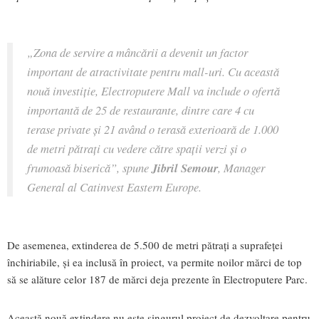
„Zona de servire a mâncării a devenit un factor
important de atractivitate pentru mall-uri. Cu această
nouă investiție, Electroputere Mall va include o ofertă
importantă de 25 de restaurante, dintre care 4 cu
terase private și 21 având o terasă exterioară de 1.000
de metri pătrați cu vedere către spații verzi și o
frumoasă biserică”, spune
Jibril Semour
, Manager
General al Catinvest Eastern Europe.
De asemenea, extinderea de 5.500 de metri pătrați a suprafeței
închiriabile, și ea inclusă în proiect, va permite noilor mărci de top
să se alăture celor 187 de mărci deja prezente în Electroputere Parc.
Această nouă extindere nu este singurul proiect de dezvoltare pentru