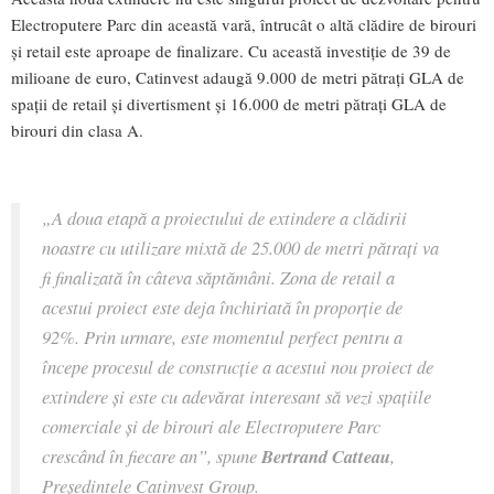
Electroputere Parc din această vară, întrucât o altă clădire de birouri
și retail este aproape de finalizare. Cu această investiție de 39 de
milioane de euro, Catinvest adaugă 9.000 de metri pătrați GLA de
spații de retail și divertisment și 16.000 de metri pătrați GLA de
birouri din clasa A.
„A doua etapă a proiectului de extindere a clădirii
noastre cu utilizare mixtă de 25.000 de metri pătrați va
fi finalizată în câteva săptămâni. Zona de retail a
acestui proiect este deja închiriată în proporție de
92%. Prin urmare, este momentul perfect pentru a
începe procesul de construcție a acestui nou proiect de
extindere și este cu adevărat interesant să vezi spațiile
comerciale și de birouri ale Electroputere Parc
crescând în fiecare an”, spune
Bertrand Catteau
,
Președintele Catinvest Group.