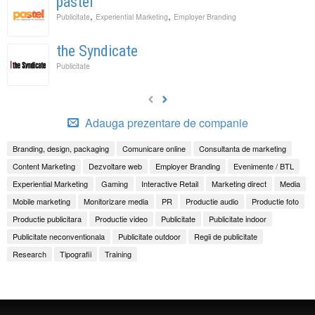
pastel
,
,
Publicitate
Experiential Marketing
Employer Branding
the Syndicate
Publicitate
Adauga prezentare de companie
Branding, design, packaging
Comunicare online
Consultanta de marketing
Content Marketing
Dezvoltare web
Employer Branding
Evenimente / BTL
Experiential Marketing
Gaming
Interactive Retail
Marketing direct
Media
Mobile marketing
Monitorizare media
PR
Productie audio
Productie foto
Productie publicitara
Productie video
Publicitate
Publicitate indoor
Publicitate neconventionala
Publicitate outdoor
Regii de publicitate
Research
Tipografii
Training