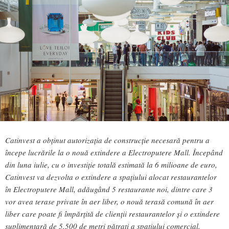
Catinvest a obținut autorizația de construcție necesară pentru a
începe lucrările la o nouă extindere a Electroputere Mall. Începând
din luna iulie, cu o investiție totală estimată la 6 milioane de euro,
Catinvest va dezvolta o extindere a spațiului alocat restaurantelor
în Electroputere Mall, adăugând 5 restaurante noi, dintre care 3
vor avea terase private în aer liber, o nouă terasă comună în aer
liber care poate fi împărțită de clienții restaurantelor și o extindere
suplimentară de 5.500 de metri pătrați a spațiului comercial.