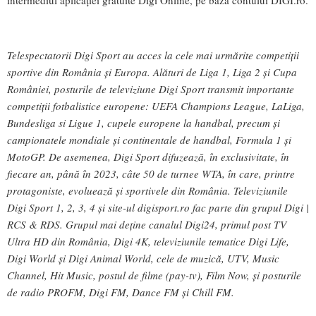
Telespectatorii Digi Sport au acces la cele mai urmărite competiții
sportive din România și Europa. Alături de Liga 1, Liga 2 și Cupa
României, posturile de televiziune Digi Sport transmit importante
competiții fotbalistice europene: UEFA Champions League, LaLiga,
Bundesliga si Ligue 1, cupele europene la handbal, precum și
campionatele mondiale și continentale de handbal, Formula 1 și
MotoGP.
De asemenea, Digi Sport difuzează, în exclusivitate, în
fiecare an, până în 2023, câte 50 de turnee WTA, în care, printre
protagoniste, evoluează și sportivele din România. Televiziunile
Digi Sport 1, 2, 3, 4 și site-ul digisport.ro fac parte din grupul Digi |
RCS & RDS. Grupul mai deține canalul Digi24, primul post TV
Ultra HD din România, Digi 4K, televiziunile tematice Digi Life,
Digi World și Digi Animal World, cele de muzică, UTV, Music
Channel, Hit Music, postul de filme (pay-tv), Film Now, și posturile
de radio PROFM, Digi FM, Dance FM și Chill FM
.