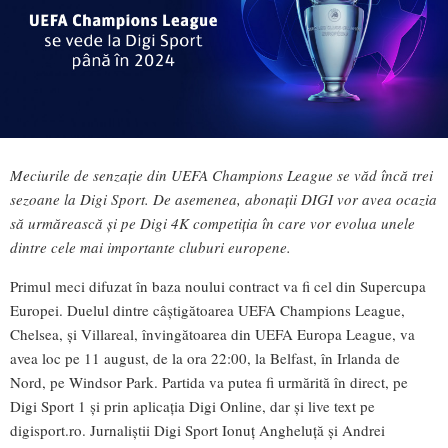
Meciurile de senzație din UEFA Champions League se văd încă trei
sezoane la Digi Sport. De asemenea, abonații DIGI vor avea ocazia
să urmărească și pe Digi 4K competiția în care vor evolua unele
dintre cele mai importante cluburi europene.
Primul meci difuzat în baza noului contract va fi cel din Supercupa
Europei. Duelul dintre câștigătoarea UEFA Champions League,
Chelsea, și Villareal, învingătoarea din UEFA Europa League, va
avea loc pe 11 august, de la ora 22:00, la Belfast, în Irlanda de
Nord, pe Windsor Park. Partida va putea fi urmărită în direct, pe
Digi Sport 1 și prin aplicația Digi Online, dar și live text pe
digisport.ro. Jurnaliștii Digi Sport Ionuț Angheluță și Andrei