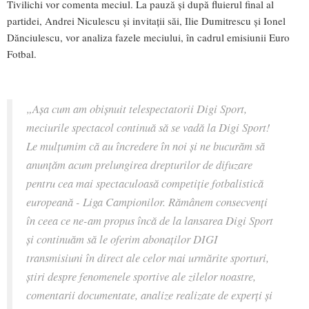
Tivilichi vor comenta meciul. La pauză și după fluierul final al
partidei, Andrei Niculescu și invitații săi, Ilie Dumitrescu și Ionel
Dănciulescu, vor analiza fazele meciului, în cadrul emisiunii Euro
Fotbal.
„Așa cum am obișnuit telespectatorii Digi Sport,
meciurile spectacol continuă să se vadă la Digi Sport!
Le mulțumim că au încredere în noi și ne bucurăm să
anunțăm acum prelungirea drepturilor de difuzare
pentru cea mai spectaculoasă competiție fotbalistică
europeană - Liga Campionilor. Rămânem consecvenți
în ceea ce ne-am propus încă de la lansarea Digi Sport
și continuăm să le oferim abonaților DIGI
transmisiuni în direct ale celor mai urmărite sporturi,
știri despre fenomenele sportive ale zilelor noastre,
comentarii documentate, analize realizate de experți și