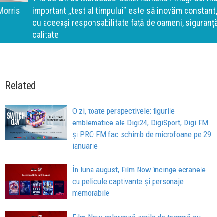
important „test al timpului” este să inovăm constant, dar
cu aceeași responsabilitate față de oameni, siguranță și
calitate
Related
O zi, toate perspectivele: figurile
emblematice ale Digi24, DigiSport, Digi FM
și PRO FM fac schimb de microfoane pe 29
ianuarie
În luna august, Film Now încinge ecranele
cu pelicule captivante și personaje
memorabile
Film Now colorează serile de toamnă cu