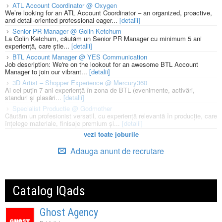
ATL Account Coordinator @ Oxygen
We’re looking for an ATL Account Coordinator – an organized, proactive,
and detail-oriented professional eager...
[detalii]
Senior PR Manager @ Golin Ketchum
La Golin Ketchum, căutăm un Senior PR Manager cu minimum 5 ani
experiență, care știe...
[detalii]
BTL Account Manager @ YES Communication
Job description: We're on the lookout for an awesome BTL Account
Manager to join our vibrant...
[detalii]
3D Artist – Shopper Experience @ Mercury360
Ai cel puțin 7 ani experiență în zona de BTL (evenimente, activări,
standuri și plasări...
[detalii]
Specialist Productie @ Godmother
Căutăm un profesionist versatil, cu experiență relevantă în producție, care
înțelege materiale, finisaje premium și...
[detalii]
vezi toate joburile
Adauga anunt de recrutare
Catalog IQads
Ghost Agency