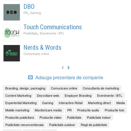
DBO
,
PR
Gaming
Touch Communications
,
Publicitate
Evenimente / BTL
Nerds & Words
Comunicare online
Adauga prezentare de companie
Branding, design, packaging
Comunicare online
Consultanta de marketing
Content Marketing
Dezvoltare web
Employer Branding
Evenimente / BTL
Experiential Marketing
Gaming
Interactive Retail
Marketing direct
Media
Mobile marketing
Monitorizare media
PR
Productie audio
Productie foto
Productie publicitara
Productie video
Publicitate
Publicitate indoor
Publicitate neconventionala
Publicitate outdoor
Regii de publicitate