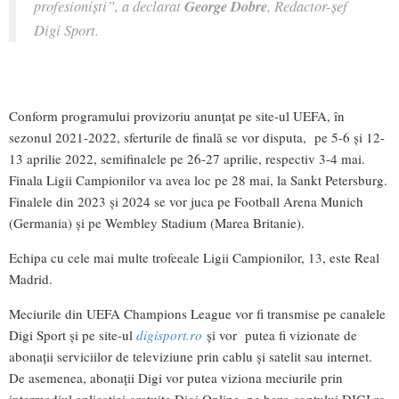
profesioniști”,
a declarat
George Dobre
, Redactor-șef
Digi Sport.
Conform programului provizoriu anunțat pe site-ul UEFA, în
sezonul 2021-2022, sferturile de finală se vor disputa, pe 5-6 și 12-
13 aprilie 2022, semifinalele pe 26-27 aprilie, respectiv 3-4 mai.
Finala Ligii Campionilor va avea loc pe 28 mai, la Sankt Petersburg.
Finalele din 2023 și 2024 se vor juca pe Football Arena Munich
(Germania) și pe Wembley Stadium (Marea Britanie).
Echipa cu cele mai multe trofeeale Ligii Campionilor, 13, este Real
Madrid.
Meciurile din UEFA Champions League vor fi transmise pe canalele
Digi Sport și pe site-ul
digisport.ro
și vor putea fi vizionate de
abonații serviciilor de televiziune prin cablu și satelit sau internet.
De asemenea, abonații Digi vor putea viziona meciurile prin
intermediul aplicației gratuite Digi Online, pe baza contului DIGI.ro.