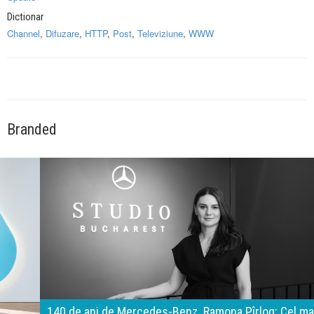
Dictionar
Channel
,
Difuzare
,
HTTP
,
Post
,
Televiziune
,
WWW
Branded
140 de ani de Mercedes-Benz. Ramona Pîrlog: Cel mai