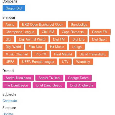
Companii
Grupul Digi
Branduri
Arena
BRD Open Bucharest Open
Bundesliga
Champions League
Chill FM
Cupa Romaniei
Dance FM
Digi
Digi Animal World
Digi FM
Digi Life
Digi Sport
Digi World
Film Now
Hit Music
LaLiga
Music Channel
Pro FM
Real Madrid
Sankt Petersburg
UEFA
UEFA Europa League
UTV
Wembley
Oameni
Andrei Niculescu
Andrei Tivilichi
George Dobre
Ilie Dumitrescu
Ionel Danciulescu
Ionut Angheluta
Subiecte
Corporate
Sectiune
Update