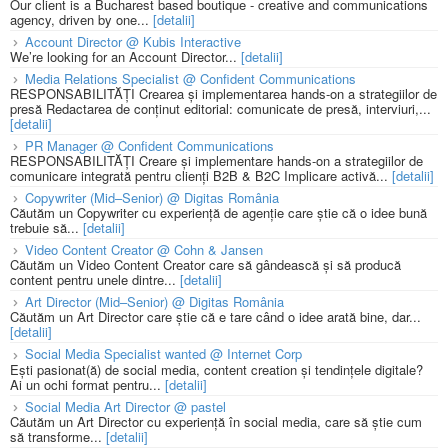
Our client is a Bucharest based boutique - creative and communications
agency, driven by one...
[detalii]
Account Director @ Kubis Interactive
We’re looking for an Account Director...
[detalii]
Media Relations Specialist @ Confident Communications
RESPONSABILITĂȚI Crearea și implementarea hands-on a strategiilor de
presă Redactarea de conținut editorial: comunicate de presă, interviuri,...
[detalii]
PR Manager @ Confident Communications
RESPONSABILITĂȚI Creare și implementare hands-on a strategiilor de
comunicare integrată pentru clienți B2B & B2C Implicare activă...
[detalii]
Copywriter (Mid–Senior) @ Digitas România
Căutăm un Copywriter cu experiență de agenție care știe că o idee bună
trebuie să...
[detalii]
Video Content Creator @ Cohn & Jansen
Căutăm un Video Content Creator care să gândească și să producă
content pentru unele dintre...
[detalii]
Art Director (Mid–Senior) @ Digitas România
Căutăm un Art Director care știe că e tare când o idee arată bine, dar...
[detalii]
Social Media Specialist wanted @ Internet Corp
Ești pasionat(ă) de social media, content creation și tendințele digitale?
Ai un ochi format pentru...
[detalii]
Social Media Art Director @ pastel
Căutăm un Art Director cu experiență în social media, care să știe cum
să transforme...
[detalii]