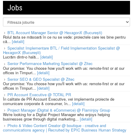
Jobs
BTL Account Manager Senior @ HexagonX (București)
Rolul ăsta se măsoară în ce nu se vede: proiectele care ies bine pentru
că...
[detalii]
Specialist Implementare BTL / Field Implementation Specialist @
HexagonX (București)
Lucrăm dintr-o hală...
[detalii]
Senior Performance Marketing Specialist @ Zitec
Our promise: You choose how you'll work with us: remote-first or at our
offices in Timpuri...
[detalii]
Senior SEO & GEO Specialist @ Zitec
Our promise: You choose how you'll work with us: remote-first or at our
offices in Timpuri...
[detalii]
PR Account Executive @ TOTAL PR
În calitate de PR Account Executive, vei implementa proiecte de
comunicare corporate & consumer, în...
[detalii]
Project Manager (Digital & eCommerce) @ Flaminjoy Group
We're looking for a Digital Project Manager who enjoys helping
businesses grow through digital marketing...
[detalii]
Photo & Video Content Creator @ boutique - creative and
communications agency | Recruited by EPIC Business Human Strategy