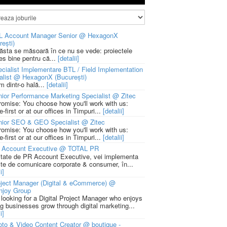
L Account Manager Senior @ HexagonX
rești)
 ăsta se măsoară în ce nu se vede: proiectele
ies bine pentru că...
[detalii]
cialist Implementare BTL / Field Implementation
alist @ HexagonX (București)
m dintr-o hală...
[detalii]
ior Performance Marketing Specialist @ Zitec
romise: You choose how you'll work with us:
-first or at our offices in Timpuri...
[detalii]
nior SEO & GEO Specialist @ Zitec
romise: You choose how you'll work with us:
-first or at our offices in Timpuri...
[detalii]
 Account Executive @ TOTAL PR
litate de PR Account Executive, vei implementa
cte de comunicare corporate & consumer, în...
i]
ject Manager (Digital & eCommerce) @
njoy Group
 looking for a Digital Project Manager who enjoys
ng businesses grow through digital marketing...
i]
to & Video Content Creator @ boutique -