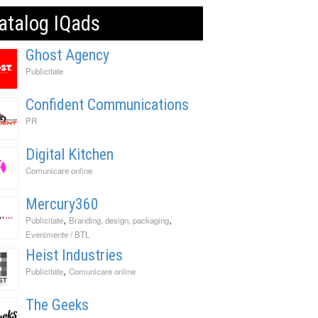
atalog IQads
Ghost Agency
Publicitate
Confident Communications
PR
Digital Kitchen
Comunicare online
Mercury360
,
,
Publicitate
Branding, design, packaging
Evenimente / BTL
Heist Industries
,
Publicitate
Comunicare online
The Geeks