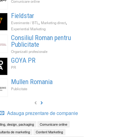
Comunicare online
Fieldstar
,
,
Evenimente / BTL
Marketing direct
Experiential Marketing
Consiliul Roman pentru
Publicitate
Organizatii profesionale
GOYA PR
PR
Mullen Romania
Publicitate
Adauga prezentare de companie
ing, design, packaging
Comunicare online
ltanta de marketing
Content Marketing