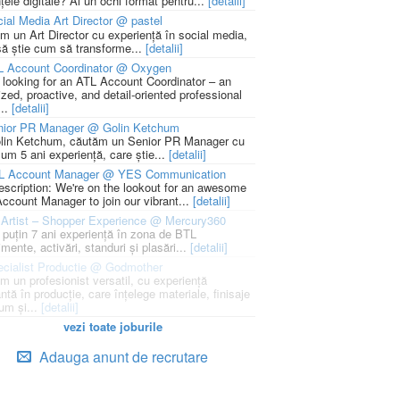
țele digitale? Ai un ochi format pentru...
[detalii]
ial Media Art Director @ pastel
m un Art Director cu experiență în social media,
să știe cum să transforme...
[detalii]
L Account Coordinator @ Oxygen
 looking for an ATL Account Coordinator – an
zed, proactive, and detail-oriented professional
...
[detalii]
nior PR Manager @ Golin Ketchum
lin Ketchum, căutăm un Senior PR Manager cu
um 5 ani experiență, care știe...
[detalii]
L Account Manager @ YES Communication
escription: We're on the lookout for an awesome
ccount Manager to join our vibrant...
[detalii]
Artist – Shopper Experience @ Mercury360
l puțin 7 ani experiență în zona de BTL
mente, activări, standuri și plasări...
[detalii]
cialist Productie @ Godmother
m un profesionist versatil, cu experiență
ntă în producție, care înțelege materiale, finisaje
um și...
[detalii]
vezi toate joburile
Adauga anunt de recrutare