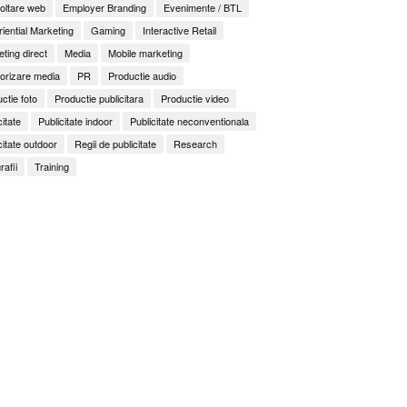
oltare web
Employer Branding
Evenimente / BTL
iential Marketing
Gaming
Interactive Retail
ting direct
Media
Mobile marketing
orizare media
PR
Productie audio
ctie foto
Productie publicitara
Productie video
citate
Publicitate indoor
Publicitate neconventionala
citate outdoor
Regii de publicitate
Research
rafii
Training