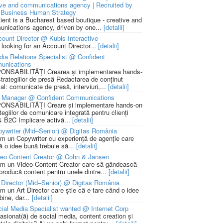
ive and communications agency | Recruited by
Business Human Strategy
lient is a Bucharest based boutique - creative and
nications agency, driven by one...
[detalii]
ount Director @ Kubis Interactive
 looking for an Account Director...
[detalii]
ia Relations Specialist @ Confident
unications
NSABILITĂȚI Crearea și implementarea hands-
strategiilor de presă Redactarea de conținut
ial: comunicate de presă, interviuri,...
[detalii]
 Manager @ Confident Communications
NSABILITĂȚI Creare și implementare hands-on
tegiilor de comunicare integrată pentru clienți
 B2C Implicare activă...
[detalii]
ywriter (Mid–Senior) @ Digitas România
m un Copywriter cu experiență de agenție care
ă o idee bună trebuie să...
[detalii]
deo Content Creator @ Cohn & Jansen
m un Video Content Creator care să gândească
 producă content pentru unele dintre...
[detalii]
 Director (Mid–Senior) @ Digitas România
m un Art Director care știe că e tare când o idee
bine, dar...
[detalii]
ial Media Specialist wanted @ Internet Corp
pasionat(ă) de social media, content creation și