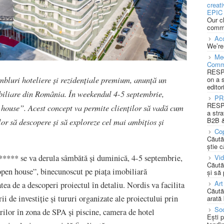
creat
EPIC 
Our c
commu
Acc
We’re
Med
Comm
RESPO
mbluri hoteliere și rezidențiale premium, anunță un
on a 
editor
biliare din România. În weekendul 4-5 septembrie,
PR
RESPO
 house”. Acest concept va permite clienților să vadă cum
a stra
B2B &
ilor să descopere și să exploreze cel mai ambițios și
Cop
Căută
știe c
**** se va derula sâmbătă și duminică, 4-5 septembrie,
Vi
Căută
open house”, binecunoscut pe piața imobiliară
și să
Art
atea de a descoperi proiectul în detaliu. Nordis va facilita
Căută
rii de investiție și tururi organizate ale proiectului prin
arată 
Soc
ărilor în zona de SPA și piscine, camera de hotel
Ești 