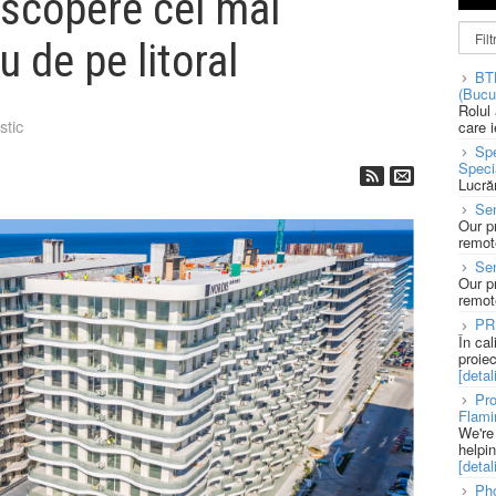
escopere cel mai
 de pe litoral
BT
(Bucu
Rolul
stic
care 
Spe
Speci
Lucră
Sen
Our p
remote
Se
Our p
remote
PR
În ca
proie
[detali
Pro
Flami
We're
helpi
[detali
Pho