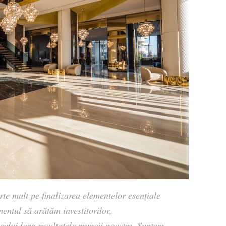
rte mult pe finalizarea elementelor esențiale
entul să arătăm investitorilor,
icului larg rezultatele muncii noastre. Suntem