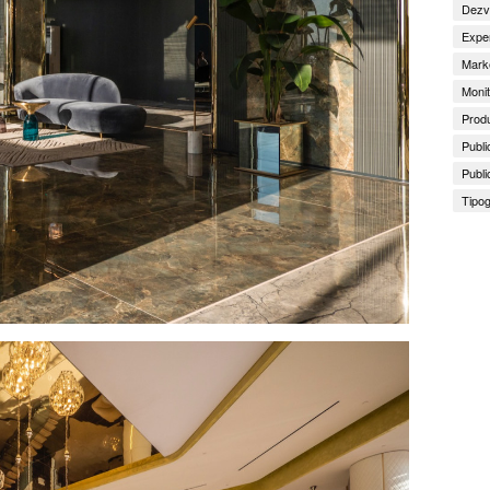
Dezv
Exper
Marke
Monit
Produ
Publi
Publi
Tipog