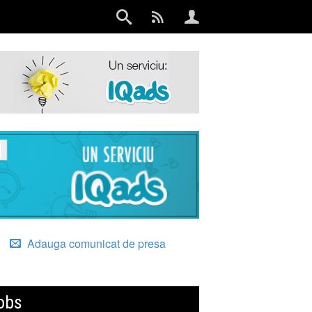
Adauga comunicat de presa
obs