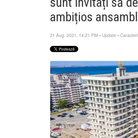
sunt invitați să d
ambițios ansamblu
31 Aug. 2021, 14:21 PM
•
Update
•
Caracteri