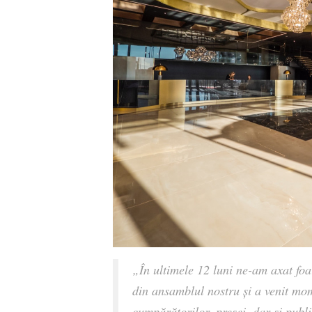
„În ultimele 12 luni ne-am axat foa
din ansamblul nostru și a venit mom
cumpărătorilor, presei, dar și publ