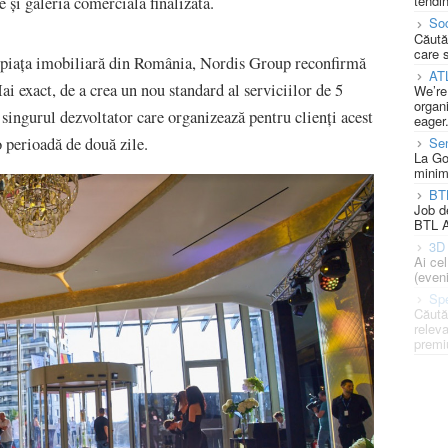
tendin
 și galeria comercială finalizată.
Soc
Căută
care 
 piața imobiliară din România, Nordis Group reconfirmă
AT
ai exact, de a crea un nou standard al serviciilor de 5
We’re
organi
singurul dezvoltator care organizează pentru clienți acest
eager
Se
o perioadă de două zile.
La Go
minim
BT
Job d
BTL A
3D 
Ai ce
(eveni
Spe
Căută
releva
premi