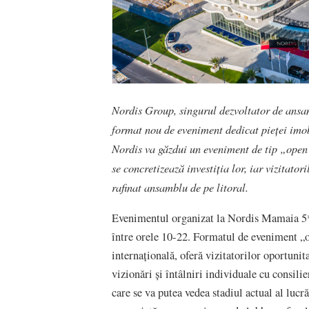
Nordis Group, singurul dezvoltator de ansa
format nou de eveniment dedicat pieței imo
Nordis va găzdui un eveniment de tip „open
se concretizează investiția lor, iar vizitator
rafinat ansamblu de pe litoral.
Evenimentul organizat la Nordis Mamaia 5*
între orele 10-22. Formatul de eveniment „
internațională, oferă vizitatorilor oportunit
vizionări și întâlniri individuale cu consilie
care se va putea vedea stadiul actual al lucr