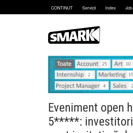
CONTINUT
Servicii
Index
Job-
Eveniment open h
5*****: investitori