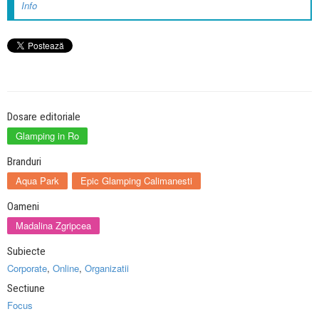
Info
Dosare editoriale
Glamping in Ro
Branduri
Aqua Park
Epic Glamping Calimanesti
Oameni
Madalina Zgripcea
Subiecte
Corporate
,
Online
,
Organizatii
Sectiune
Focus