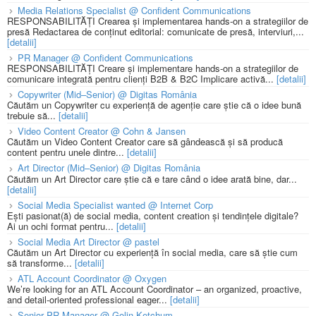
Media Relations Specialist @ Confident Communications
RESPONSABILITĂȚI Crearea și implementarea hands-on a strategiilor de
presă Redactarea de conținut editorial: comunicate de presă, interviuri,...
[detalii]
PR Manager @ Confident Communications
RESPONSABILITĂȚI Creare și implementare hands-on a strategiilor de
comunicare integrată pentru clienți B2B & B2C Implicare activă...
[detalii]
Copywriter (Mid–Senior) @ Digitas România
Căutăm un Copywriter cu experiență de agenție care știe că o idee bună
trebuie să...
[detalii]
Video Content Creator @ Cohn & Jansen
Căutăm un Video Content Creator care să gândească și să producă
content pentru unele dintre...
[detalii]
Art Director (Mid–Senior) @ Digitas România
Căutăm un Art Director care știe că e tare când o idee arată bine, dar...
[detalii]
Social Media Specialist wanted @ Internet Corp
Ești pasionat(ă) de social media, content creation și tendințele digitale?
Ai un ochi format pentru...
[detalii]
Social Media Art Director @ pastel
Căutăm un Art Director cu experiență în social media, care să știe cum
să transforme...
[detalii]
ATL Account Coordinator @ Oxygen
We’re looking for an ATL Account Coordinator – an organized, proactive,
and detail-oriented professional eager...
[detalii]
Senior PR Manager @ Golin Ketchum