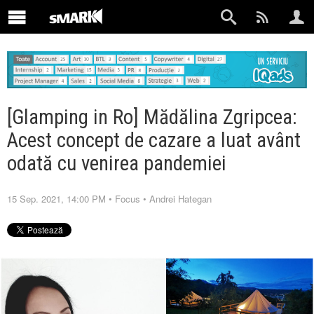
[Glamping in Ro] Mădălina Zgripcea:
Acest concept de cazare a luat avânt
odată cu venirea pandemiei
15 Sep. 2021, 14:00 PM
•
Focus
•
Andrei Hategan