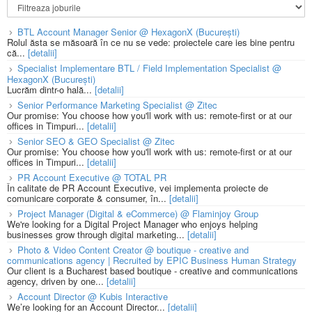
BTL Account Manager Senior @ HexagonX (București)
Rolul ăsta se măsoară în ce nu se vede: proiectele care ies bine pentru
că...
[detalii]
Specialist Implementare BTL / Field Implementation Specialist @
HexagonX (București)
Lucrăm dintr-o hală...
[detalii]
Senior Performance Marketing Specialist @ Zitec
Our promise: You choose how you'll work with us: remote-first or at our
offices in Timpuri...
[detalii]
Senior SEO & GEO Specialist @ Zitec
Our promise: You choose how you'll work with us: remote-first or at our
offices in Timpuri...
[detalii]
PR Account Executive @ TOTAL PR
În calitate de PR Account Executive, vei implementa proiecte de
comunicare corporate & consumer, în...
[detalii]
Project Manager (Digital & eCommerce) @ Flaminjoy Group
We're looking for a Digital Project Manager who enjoys helping
businesses grow through digital marketing...
[detalii]
Photo & Video Content Creator @ boutique - creative and
communications agency | Recruited by EPIC Business Human Strategy
Our client is a Bucharest based boutique - creative and communications
agency, driven by one...
[detalii]
Account Director @ Kubis Interactive
We’re looking for an Account Director...
[detalii]