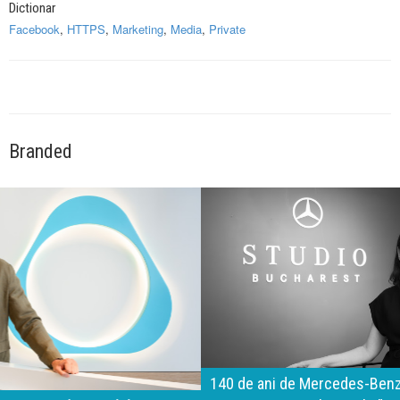
Dictionar
Facebook
,
HTTPS
,
Marketing
,
Media
,
Private
Branded
140 de ani de Mercedes-Benz. Ramona Pîrlog: Cel mai