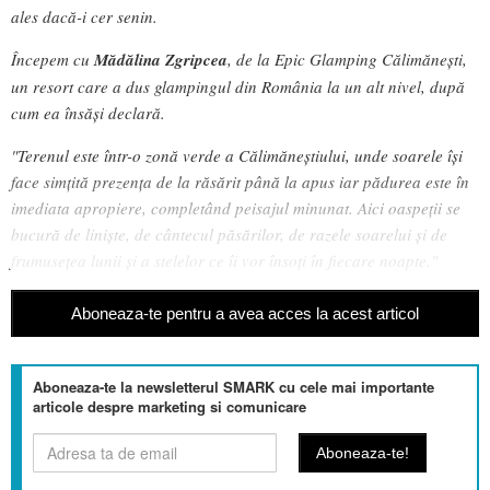
ales dacă-i cer senin.
Începem cu
Mădălina Zgripcea
, de la Epic Glamping Călimănești,
un resort care a dus glampingul din România la un alt nivel, după
cum ea însăși declară.
"Terenul este într-o zonă verde a Călimăneștiului, unde soarele își
face simțită prezența de la răsărit până la apus iar pădurea este în
imediata apropiere, completând peisajul minunat. Aici oaspeții se
bucură de liniște, de cântecul păsărilor, de razele soarelui și de
frumusețea lunii și a stelelor ce îi vor însoți în fiecare noapte."
Aboneaza-te pentru a avea acces la acest articol
Aboneaza-te la newsletterul SMARK cu cele mai importante
articole despre marketing si comunicare