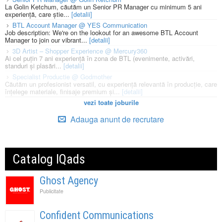
La Golin Ketchum, căutăm un Senior PR Manager cu minimum 5 ani
experiență, care știe...
[detalii]
BTL Account Manager @ YES Communication
Job description: We're on the lookout for an awesome BTL Account
Manager to join our vibrant...
[detalii]
3D Artist – Shopper Experience @ Mercury360
Ai cel puțin 7 ani experiență în zona de BTL (evenimente, activări,
standuri și plasări...
[detalii]
Specialist Productie @ Godmother
Căutăm un profesionist versatil, cu experiență relevantă în producție, care
înțelege materiale, finisaje premium și...
[detalii]
vezi toate joburile
Adauga anunt de recrutare
Catalog IQads
Ghost Agency
Publicitate
Confident Communications