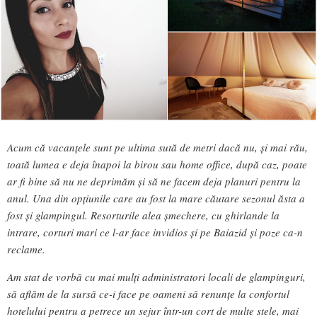
Acum că vacanțele sunt pe ultima sută de metri dacă nu, și mai rău,
toată lumea e deja înapoi la birou sau home office, după caz, poate
ar fi bine să nu ne deprimăm și să ne facem deja planuri pentru la
anul. Una din opțiunile care au fost la mare căutare sezonul ăsta a
fost și glampingul. Resorturile alea șmechere, cu ghirlande la
intrare, corturi mari ce l-ar face invidios și pe Baiazid și poze ca-n
reclame.
Am stat de vorbă cu mai mulți administratori locali de glampinguri,
să aflăm de la sursă ce-i face pe oameni să renunțe la confortul
hotelului pentru a petrece un sejur într-un cort de multe stele, mai