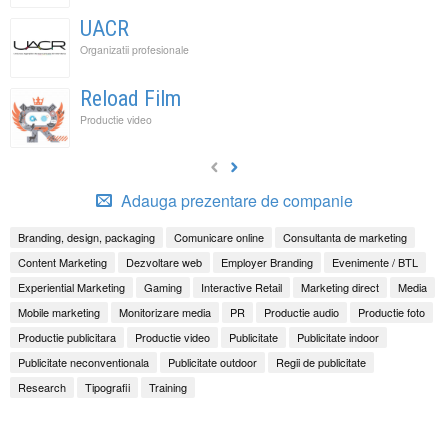
UACR
Organizatii profesionale
Reload Film
Productie video
Adauga prezentare de companie
Branding, design, packaging
Comunicare online
Consultanta de marketing
Content Marketing
Dezvoltare web
Employer Branding
Evenimente / BTL
Experiential Marketing
Gaming
Interactive Retail
Marketing direct
Media
Mobile marketing
Monitorizare media
PR
Productie audio
Productie foto
Productie publicitara
Productie video
Publicitate
Publicitate indoor
Publicitate neconventionala
Publicitate outdoor
Regii de publicitate
Research
Tipografii
Training