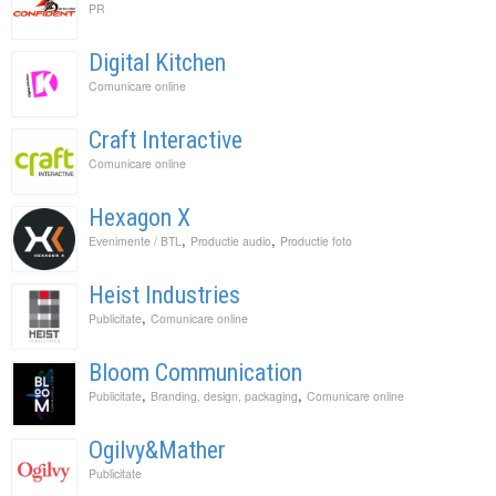
PR
Digital Kitchen
Comunicare online
Craft Interactive
Comunicare online
Hexagon X
,
,
Evenimente / BTL
Productie audio
Productie foto
Heist Industries
,
Publicitate
Comunicare online
Bloom Communication
,
,
Publicitate
Branding, design, packaging
Comunicare online
Ogilvy&Mather
Publicitate