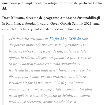
european
pachetul Fit for
și de implementarea soluțiilor propuse de
55
.
Doru Mitrana, director de programe Ambasada Sustenabilității
în România
, a abordat în cadrul Green Growth Summit 2021 tema
cerințelelor actuale și viitoare de raportare nefinanciară.
„
Dezbaterile prilejuite de
Fit for 55
și
COP 26
sunt
deopotrivă motive de bucurie și de îngrijorare. De
bucurie pentru că, după zeci de ani, sustenabilitatea
ajunge, în sfârșit, să genereze planuri și ținte concrete,
să fie nu doar discutată ca o temă opțională, ci
legiferată la cel mai înalt nivel. Îngrijorarea vine din
distanța foarte mare pe care practica o arată între
viziunea Fit for 55 pentru anul 2030 și realitatea
mediului privat: marea majoritate a companiilor abia
acum află în ce constă impactul activității lor asupra
mediului și societății, despre stakeholderi și