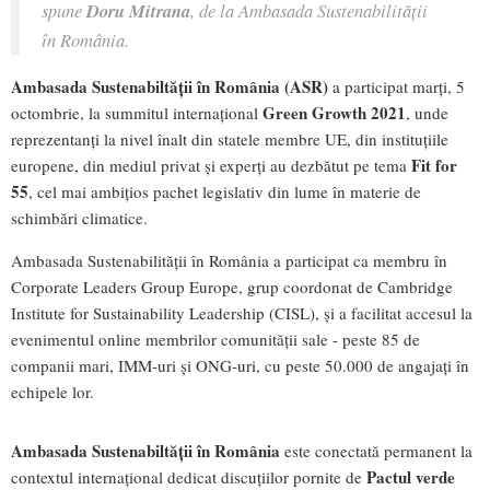
spune
Doru Mitrana
, de la Ambasada Sustenabilității
în România.
Ambasada Sustenabiltății în România
(ASR)
a participat marți, 5
Green Growth 2021
octombrie, la summitul internațional
, unde
reprezentanți la nivel înalt din statele membre UE, din instituțiile
Fit for
europene, din mediul privat și experți au dezbătut pe tema
55
, cel mai ambițios pachet legislativ din lume în materie de
schimbări climatice.
Ambasada Sustenabilității în România a participat ca membru în
Corporate Leaders Group Europe, grup coordonat de Cambridge
Institute for Sustainability Leadership (CISL), și a facilitat accesul la
evenimentul online membrilor comunității sale - peste 85 de
companii mari, IMM-uri și ONG-uri, cu peste 50.000 de angajați în
echipele lor.
Ambasada Sustenabiltății în România
este conectată permanent la
Pactul verde
contextul internațional dedicat discuțiilor pornite de