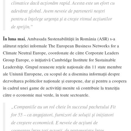
climatice dacă acționăm rapid. Acesta este un efort cu
adevărat global. Avem nevoie de partenerii noștri
pentru a înțelege urgența și a crește ritmul acțiunilor
de sprijin.”
În luna mai
, Ambasada Sustenabilității în România (ASR) s-a
alăturat rețelei informale The European Business Networks for a
Climate Neutral Europe, coordonate de către Corporate Leaders
Group Europe, o inițiativă Cambridge Institute for Sustainable
Leadership. Grupul reuneste rețele naționale din 11 state membre
ale Uniunii Europene, cu scopul de a disemina informații despre
dezvoltarea politicilor naționale și europene, dar și pentru a coopera
în cadrul unei game de activități menite să contribuie la tranziția
către o economie mai verde, în toate sectoarele.
„Companiile au un rol cheie în succesul pachetului Fit
for 55 – ca angajatori, furnizori de soluții și inițiatori
de creștere economică. E nevoie de acțiuni de
cooperare între toți actorii, de parteneriate între