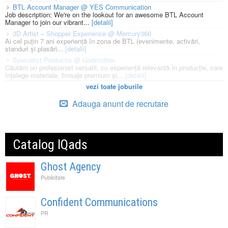
BTL Account Manager @ YES Communication
Job description: We're on the lookout for an awesome BTL Account
Manager to join our vibrant...
[detalii]
3D Artist – Shopper Experience @ Mercury360
Ai cel puțin 7 ani experiență în zona de BTL (evenimente, activări,
standuri și plasări...
[detalii]
Specialist Productie @ Godmother
Căutăm un profesionist versatil, cu experiență relevantă în producție, care
înțelege materiale, finisaje premium și...
[detalii]
vezi toate joburile
Adauga anunt de recrutare
Catalog IQads
Ghost Agency
Publicitate
Confident Communications
PR