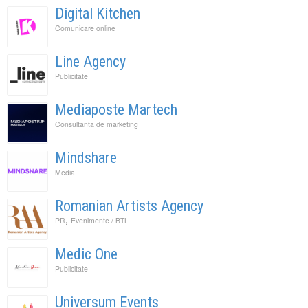
Digital Kitchen
Comunicare online
Line Agency
Publicitate
Mediaposte Martech
Consultanta de marketing
Mindshare
Media
Romanian Artists Agency
,
PR
Evenimente / BTL
Medic One
Publicitate
Universum Events