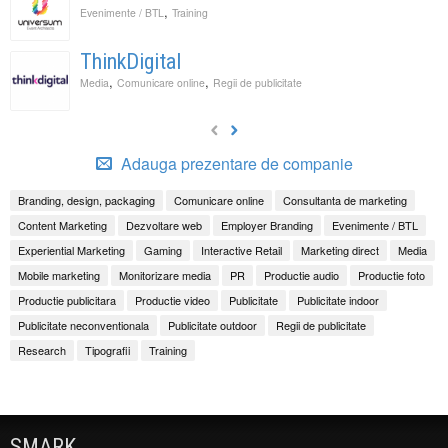
,
Evenimente / BTL
Training
ThinkDigital
,
,
Media
Comunicare online
Regii de publicitate
Adauga prezentare de companie
Branding, design, packaging
Comunicare online
Consultanta de marketing
Content Marketing
Dezvoltare web
Employer Branding
Evenimente / BTL
Experiential Marketing
Gaming
Interactive Retail
Marketing direct
Media
Mobile marketing
Monitorizare media
PR
Productie audio
Productie foto
Productie publicitara
Productie video
Publicitate
Publicitate indoor
Publicitate neconventionala
Publicitate outdoor
Regii de publicitate
Research
Tipografii
Training
SMARK