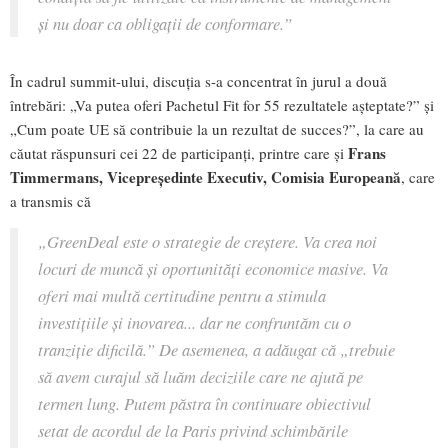
și nu doar ca obligații de conformare.”
În cadrul summit-ului, discuția s-a concentrat în jurul a două
întrebări: „Va putea oferi Pachetul Fit for 55 rezultatele așteptate?” și
„Cum poate UE să contribuie la un rezultat de succes?”, la care au
Frans
căutat răspunsuri cei 22 de participanți, printre care și
Timmermans, Vicepreședinte Executiv, Comisia Europeană
, care
a transmis că
„GreenDeal este o strategie de creștere. Va crea noi
locuri de muncă și oportunități economice masive. Va
oferi mai multă certitudine pentru a stimula
investițiile și inovarea... dar ne confruntăm cu o
tranziție dificilă.” De asemenea, a adăugat că „trebuie
să avem curajul să luăm deciziile care ne ajută pe
termen lung. Putem păstra în continuare obiectivul
setat de acordul de la Paris privind schimbările