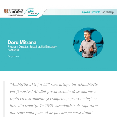
"Ambițiile „Fit for 55” sunt uriașe, iar schimbările
vor fi masive! Mediul privat trebuie să se înarmeze
rapid cu instrumente și competențe pentru a ieși cu
bine din tranziție în 2030. Standardele de raportare
pot reprezenta punctul de plecare pe acest drum"
,