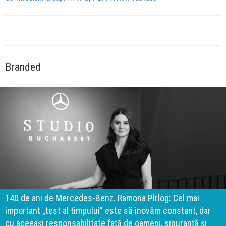
Branded
140 de ani de Mercedes-Benz. Ramona Pîrlog: Cel mai
important „test al timpului” este să inovăm constant, dar
cu aceeași responsabilitate față de oameni, siguranță și