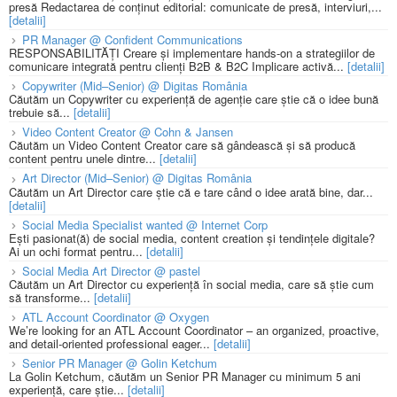
presă Redactarea de conținut editorial: comunicate de presă, interviuri,...
[detalii]
PR Manager @ Confident Communications
RESPONSABILITĂȚI Creare și implementare hands-on a strategiilor de
comunicare integrată pentru clienți B2B & B2C Implicare activă...
[detalii]
Copywriter (Mid–Senior) @ Digitas România
Căutăm un Copywriter cu experiență de agenție care știe că o idee bună
trebuie să...
[detalii]
Video Content Creator @ Cohn & Jansen
Căutăm un Video Content Creator care să gândească și să producă
content pentru unele dintre...
[detalii]
Art Director (Mid–Senior) @ Digitas România
Căutăm un Art Director care știe că e tare când o idee arată bine, dar...
[detalii]
Social Media Specialist wanted @ Internet Corp
Ești pasionat(ă) de social media, content creation și tendințele digitale?
Ai un ochi format pentru...
[detalii]
Social Media Art Director @ pastel
Căutăm un Art Director cu experiență în social media, care să știe cum
să transforme...
[detalii]
ATL Account Coordinator @ Oxygen
We’re looking for an ATL Account Coordinator – an organized, proactive,
and detail-oriented professional eager...
[detalii]
Senior PR Manager @ Golin Ketchum
La Golin Ketchum, căutăm un Senior PR Manager cu minimum 5 ani
experiență, care știe...
[detalii]