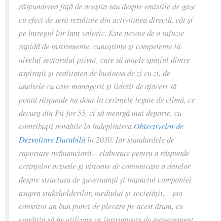
răspunderea față de aceștia sau despre emisiile de gaze
cu efect de seră rezultate din activitatea directă, cât și
pe întregul lor lanț valoric. Este nevoie de o infuzie
rapidă de instrumente, cunoștințe și competențe la
nivelul sectorului privat, care să umple spațiul dintre
aspirații și realitatea de business de zi cu zi, de
uneltele cu care managerii și liderii de afaceri să
poată răspunde nu doar la cerințele legate de climă, ce
decurg din Fit for 55, ci să meargă mai departe, cu
contribuții notabile la îndeplinirea
Obiectivelor de
Dezvoltare Durabilă
în 2030. Iar standardele de
raportare nefinanciară – elaborate pentru a răspunde
cerințelor actuale și viitoare de comunicare a datelor
despre structura de guvernanță și impactul companiei
asupra stakeholderilor, mediului și societății, – pot
constitui un bun punct de plecare pe acest drum, cu
condiția să fie utilizate ca instrumente de management