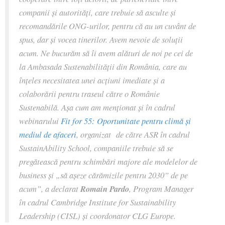
companii și autorități, care trebuie să asculte și
recomandările ONG-urilor, pentru că au un cuvânt de
spus, dar și vocea tinerilor. Avem nevoie de soluții
acum. Ne bucurăm să îi avem alături de noi pe cei de
la Ambasada Sustenabilității din România, care au
înțeles necesitatea unei acțiuni imediate și a
colaborării pentru traseul către o Românie
Sustenabilă. Așa cum am menționat și în cadrul
webinarului
Fit for 55: Oportunitate pentru climă și
mediul de afaceri
, organizat de către ASR în cadrul
SustainAbility School, companiile trebuie să se
pregătească pentru schimbări majore ale modelelor de
business și „să așeze cărămizile pentru 2030” de pe
acum”
, a declarat
Romain Pardo
, Program Manager
în cadrul Cambridge Institute for Sustainability
Leadership (CISL) și coordonator CLG Europe.