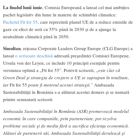
La finalul lunii iunie
, Comisia Europeană a lansat cel mai ambițios
pachet legislativ din lume în materie de schimbări climatice:
Pachetul Fit for 55
, care reprezintă planul UE de a reduce emisiile de
gaze cu efect de seră cu 55% până în 2030 și de a ajunge la
neutralitate climatică până în 2050.
Simultan
, rețeaua Corporate Leaders Group Europe (CLG Europe) a
lansat
o scrisoare deschisă
adresată președintei Comisiei Europene,
Ursula von der Leyen, ce include 10 principii esențiale pentru
versiunea optimă a „Fit for 55”. Potrivit scrisorii,
„este clar că
Green Deal și strategia de creștere a UE se suprapun în totalitate,
iar
Fit for 55
poate fi motorul acestei strategii.”
Ambasada
Sustenabilității în România s-a alăturat acestui demers și se numară
printre semnatarii scrisorii
.
Ambasada Sustenabilității în România (ASR) promovează modelul
economic în care companiile, prin parteneriate, pot rezolva
probleme sociale și de mediu fără a sacrifica eficiența economică.
Alături de partenerii săi, Ambasada Sustenabilității derulează și