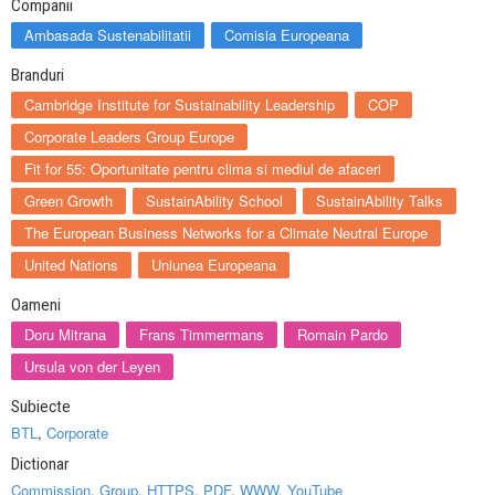
Companii
Ambasada Sustenabilitatii
Comisia Europeana
Branduri
Cambridge Institute for Sustainability Leadership
COP
Corporate Leaders Group Europe
Fit for 55: Oportunitate pentru clima si mediul de afaceri
Green Growth
SustainAbility School
SustainAbility Talks
The European Business Networks for a Climate Neutral Europe
United Nations
Uniunea Europeana
Oameni
Doru Mitrana
Frans Timmermans
Romain Pardo
Ursula von der Leyen
Subiecte
BTL
,
Corporate
Dictionar
Commission
,
Group
,
HTTPS
,
PDF
,
WWW
,
YouTube