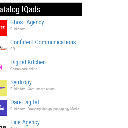
atalog IQads
Ghost Agency
Publicitate
Confident Communications
PR
Digital Kitchen
Comunicare online
Syntropy
,
Publicitate
Comunicare online
Dare Digital
,
,
Publicitate
Branding, design, packaging
Media
Line Agency