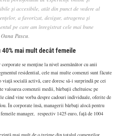
ibile și accesibile, atât din punct de vedere al
iențelor, a favorizat, desigur, atragerea și
gmentul pe care am înregistrat cele mai bune
Oana Pascu
t
.
cu 40% mai mult decât femeile
or corporate se menține la nivel asemănător cu anii
 segmentul residential, cele mai multe comenzi sunt făcute
o viață socială activă, care doresc să-i surprindă pe cei
ște valoarea comenzii medii, bărbații cheltuiesc pe
ile când vine vorba despre cadouri individuale, oferite de
ou. În corporate însă, managerii bărbați alocă pentru
femeile manager, respectiv 1425 euro, față de 1004
rezintă mai mult de o treime din totalul comenzilor