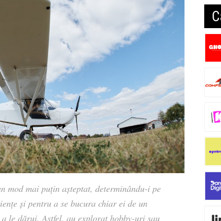
C
n mod mai puțin așteptat, determinându-i pe
iențe și pentru a se bucura chiar ei de un
a le dărui. Astfel, au explorat hobby-uri sau