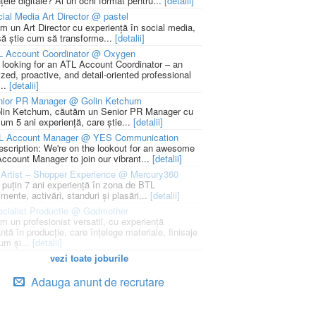
țele digitale? Ai un ochi format pentru...
[detalii]
ial Media Art Director @ pastel
m un Art Director cu experiență în social media,
să știe cum să transforme...
[detalii]
L Account Coordinator @ Oxygen
 looking for an ATL Account Coordinator – an
zed, proactive, and detail-oriented professional
...
[detalii]
nior PR Manager @ Golin Ketchum
lin Ketchum, căutăm un Senior PR Manager cu
um 5 ani experiență, care știe...
[detalii]
L Account Manager @ YES Communication
escription: We're on the lookout for an awesome
ccount Manager to join our vibrant...
[detalii]
Artist – Shopper Experience @ Mercury360
l puțin 7 ani experiență în zona de BTL
mente, activări, standuri și plasări...
[detalii]
cialist Productie @ Godmother
m un profesionist versatil, cu experiență
ntă în producție, care înțelege materiale, finisaje
um și...
[detalii]
vezi toate joburile
Adauga anunt de recrutare