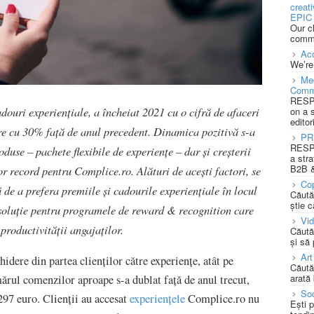
creat
EPIC 
Our c
commu
Acc
We’re
Med
Comm
RESPO
ouri experiențiale, a încheiat 2021 cu o cifră de afaceri
on a 
editor
re cu 30% față de anul precedent. Dinamica pozitivă s-a
PR
RESPO
oduse – pachete flexibile de experiențe – dar și creșterii
a stra
B2B &
r record pentru Complice.ro. Alături de acești factori, se
Cop
 de a prefera premiile și cadourile experiențiale în locul
Căută
știe c
a soluție pentru programele de reward & recognition care
Vi
productivității angajaților.
Căută
și să
Art
dere din partea clienților către experiențe, atât pe
Căută
arată 
ărul comenzilor aproape s-a dublat față de anul trecut,
Soc
 297 euro. Clienții au accesat
experiențele
Complice.ro nu
Ești 