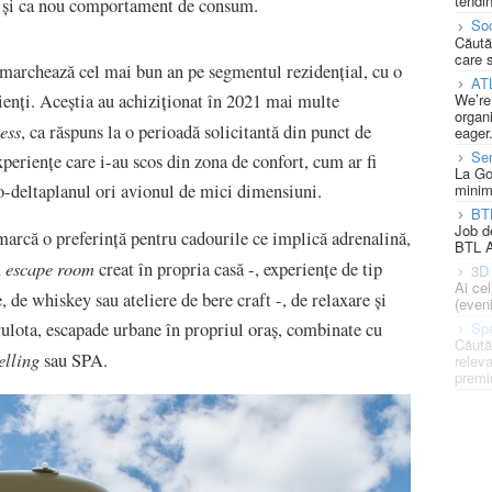
tendin
i și ca nou comportament de consum.
Soc
Căută
care 
 marchează cel mai bun an pe segmentul rezidențial, cu o
AT
We’re
ienți. Aceștia au achiziționat în 2021 mai multe
organi
ess
, ca răspuns la o perioadă solicitantă din punct de
eager
Se
experiențe care i-au scos din zona de confort, cum ar fi
La Go
minim
to-deltaplanul ori avionul de mici dimensiuni.
BT
Job d
emarcă o preferință pentru cadourile ce implică adrenalină,
BTL A
escape room
u
creat în propria casă -, experiențe de tip
3D 
Ai ce
, de whiskey sau ateliere de bere craft -, de relaxare și
(eveni
Spe
rulota, escapade urbane în propriul oraș, combinate cu
Căută
telling
sau SPA.
releva
premi