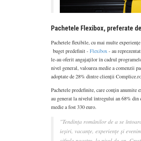
Pachetele Flexibox, preferate de
Pachetele flexibile, cu mai multe experienț
buget predefinit -
Flexibox
- au reprezentat
le-au oferit angajaților în cadrul programe
nivel general, valoarea medie a comenzii pac
adoptate de 28% dintre clienții Complice.ro
Pachetele predefinite, care conțin anumite e
au generat la nivelul întregului an 68% din 
medie a fost 330 euro.
"Tendința românilor de a se întoarce
ieșiri, vacanțe, experiențe și evenim
cifrele noastre, la nivel de an. Creș