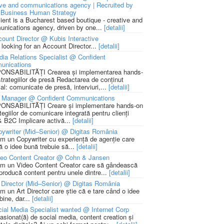
ive and communications agency | Recruited by
Business Human Strategy
lient is a Bucharest based boutique - creative and
nications agency, driven by one...
[detalii]
ount Director @ Kubis Interactive
 looking for an Account Director...
[detalii]
ia Relations Specialist @ Confident
unications
NSABILITĂȚI Crearea și implementarea hands-
strategiilor de presă Redactarea de conținut
ial: comunicate de presă, interviuri,...
[detalii]
 Manager @ Confident Communications
NSABILITĂȚI Creare și implementare hands-on
tegiilor de comunicare integrată pentru clienți
 B2C Implicare activă...
[detalii]
ywriter (Mid–Senior) @ Digitas România
m un Copywriter cu experiență de agenție care
ă o idee bună trebuie să...
[detalii]
deo Content Creator @ Cohn & Jansen
m un Video Content Creator care să gândească
 producă content pentru unele dintre...
[detalii]
 Director (Mid–Senior) @ Digitas România
m un Art Director care știe că e tare când o idee
bine, dar...
[detalii]
ial Media Specialist wanted @ Internet Corp
pasionat(ă) de social media, content creation și