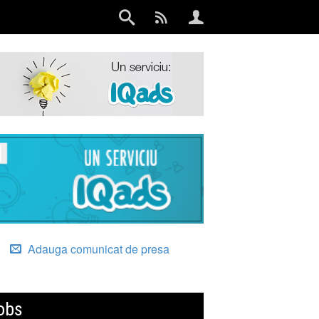
Adauga comunicat de presa
obs