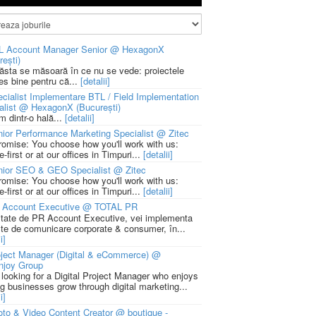
L Account Manager Senior @ HexagonX
rești)
 ăsta se măsoară în ce nu se vede: proiectele
ies bine pentru că...
[detalii]
cialist Implementare BTL / Field Implementation
alist @ HexagonX (București)
m dintr-o hală...
[detalii]
ior Performance Marketing Specialist @ Zitec
romise: You choose how you'll work with us:
-first or at our offices in Timpuri...
[detalii]
nior SEO & GEO Specialist @ Zitec
romise: You choose how you'll work with us:
-first or at our offices in Timpuri...
[detalii]
 Account Executive @ TOTAL PR
litate de PR Account Executive, vei implementa
cte de comunicare corporate & consumer, în...
i]
ject Manager (Digital & eCommerce) @
njoy Group
 looking for a Digital Project Manager who enjoys
ng businesses grow through digital marketing...
i]
to & Video Content Creator @ boutique -