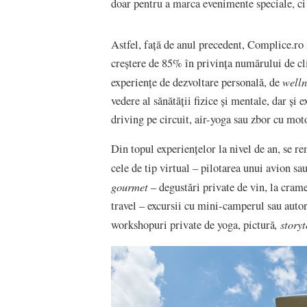
doar pentru a marca evenimente speciale, c
Astfel, față de anul precedent, Complice.ro
creștere de 85% în privința numărului de cl
welln
experiențe de dezvoltare personală, de
vedere al sănătății fizice și mentale, dar și 
driving pe circuit, air-yoga sau zbor cu mo
Din topul experiențelor la nivel de an, se r
cele de tip virtual – pilotarea unui avion sa
gourmet
– degustări private de vin, la crame
travel – excursii cu mini-camperul sau auto
, story
workshopuri private de yoga, pictură