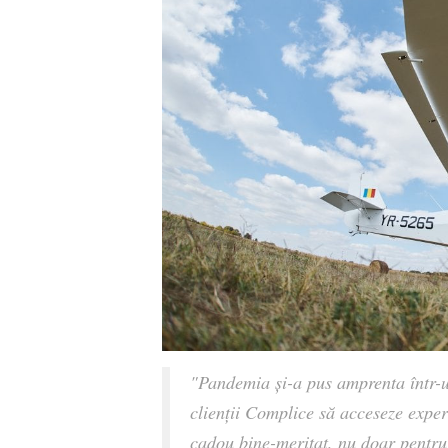
"Pandemia și-a pus amprenta într-u
clienții Complice să acceseze exper
cadou bine-meritat, nu doar pentru 