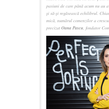
pasiuni de care până acum nu au av
și să-și regăsească echilibrul. Chi
mică, numărul comenzilor a crescut,
Oana Pascu
precizat
, fondator Com