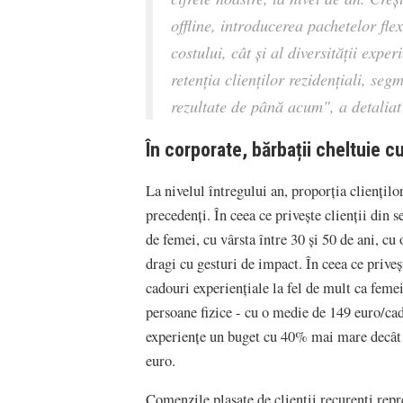
offline, introducerea pachetelor flex
costului, cât și al diversității exper
retenția clienților rezidențiali, se
rezultate de până acum",
a detalia
În corporate, bărbații cheltuie 
La nivelul întregului an, proporția cliențil
precedenți. În ceea ce privește clienții din
de femei, cu vârsta între 30 și 50 de ani, cu 
dragi cu gesturi de impact. În ceea ce prive
cadouri experiențiale la fel de mult ca feme
persoane fizice - cu o medie de 149 euro/cad
experiențe un buget cu 40% mai mare decât 
euro.
Comenzile plasate de clienții recurenți rep