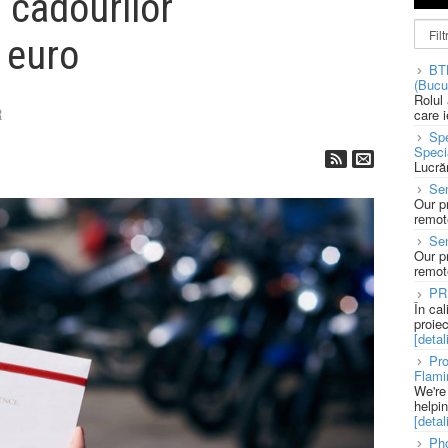
i cadourilor
 euro
BT
(Bucu
Rolul
R
care 
Spe
Speci
Lucră
Sen
Our p
remote
Se
Our p
remote
PR
În ca
proie
[detali
Pro
Flami
We're
helpi
[detali
Pho