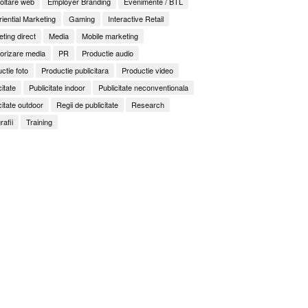
oltare web
Employer Branding
Evenimente / BTL
iential Marketing
Gaming
Interactive Retail
ting direct
Media
Mobile marketing
orizare media
PR
Productie audio
ctie foto
Productie publicitara
Productie video
citate
Publicitate indoor
Publicitate neconventionala
citate outdoor
Regii de publicitate
Research
rafii
Training