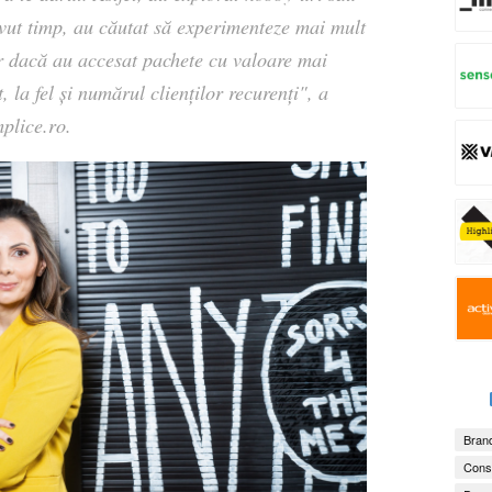
ut timp, au căutat să experimenteze mai mult
ar dacă au accesat pachete cu valoare mai
 la fel și numărul clienților recurenți"
, a
plice.ro.
Brand
Consu