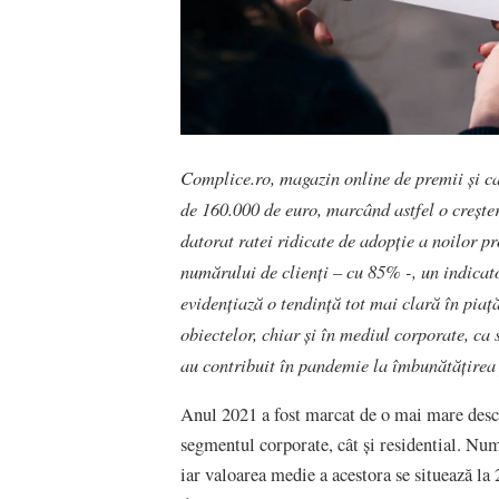
Complice.ro, magazin online de premii și cad
de 160.000 de euro, marcând astfel o crește
datorat ratei ridicate de adopție a noilor pr
numărului de clienți – cu 85% -, un indicato
evidențiază o tendință tot mai clară în piață
obiectelor, chiar și în mediul corporate, c
au contribuit în pandemie la îmbunătățirea 
Anul 2021 a fost marcat de o mai mare deschi
segmentul corporate, cât și residential. Num
iar valoarea medie a acestora se situează la