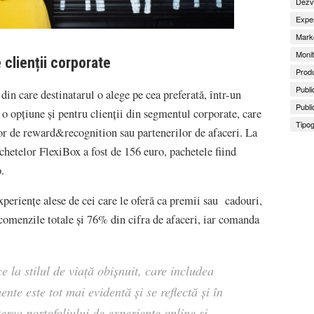
Dezv
Exper
Marke
Monit
 clienții corporate
Produ
Publi
e din care destinatarul o alege pe cea preferată, într-un
Publi
 o opțiune și pentru clienții din segmentul corporate, care
Tipog
lor de reward&recognition sau partenerilor de afaceri. La
hetelor FlexiBox a fost de 156 euro, pachetele fiind
.
xperiențe alese de cei care le oferă ca premii sau cadouri,
comenzile totale și 76% din cifra de afaceri, iar comanda
 la stilul de viață obișnuit, care includea
ente este tot mai evidentă și se reflectă și în
terea portofoliului de experiențe online și