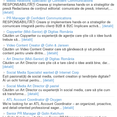
Media Relations Specialist @ Confident Communications
RESPONSABILITĂȚI Crearea și implementarea hands-on a strategiilor de
presă Redactarea de conținut editorial: comunicate de presă, interviuri,...
[detalii]
PR Manager @ Confident Communications
RESPONSABILITĂȚI Creare și implementare hands-on a strategiilor de
comunicare integrată pentru clienți B2B & B2C Implicare activă...
[detalii]
Copywriter (Mid–Senior) @ Digitas România
Căutăm un Copywriter cu experiență de agenție care știe că o idee bună
trebuie să...
[detalii]
Video Content Creator @ Cohn & Jansen
Căutăm un Video Content Creator care să gândească și să producă
content pentru unele dintre...
[detalii]
Art Director (Mid–Senior) @ Digitas România
Căutăm un Art Director care știe că e tare când o idee arată bine, dar...
[detalii]
Social Media Specialist wanted @ Internet Corp
Ești pasionat(ă) de social media, content creation și tendințele digitale?
Ai un ochi format pentru...
[detalii]
Social Media Art Director @ pastel
Căutăm un Art Director cu experiență în social media, care să știe cum
să transforme...
[detalii]
ATL Account Coordinator @ Oxygen
We’re looking for an ATL Account Coordinator – an organized, proactive,
and detail-oriented professional eager...
[detalii]
Senior PR Manager @ Golin Ketchum