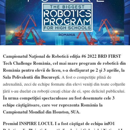
Campionatul Național de Robotică ediția #6 2022 BRD FIRST
Tech Challenge România, cel mai mare program de robotică din
România pentru elevii de liceu, s-a desfășurat pe 2 și 3 aprilie, la
Sala Polivalentă din București.
A fost o competiție plină de
adrenalină, zeci de echipe formate din elevi veniți din toate colțurile
țării s-au duelat cu roboții creați chiar de ei, spre deliciul publicului.
În urma competiției spectaculoase au fost desemnate cele 3
echipe câștigătoare, care vor reprezenta România la
Campionatul Mondial din Houston, SUA.
Premiul INSPIRE LOCUL I a fost câștigat de echipa infO1