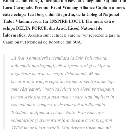
Robotics, din Ploiești, formată din elevi ai Colegiului Național Ion
Luca Caragiale. Premiul Event Winning Alliance Captain a mers
către echipa Tea Borgs, din Târgu Jiu, de la Colegiul Național
Tudor Vladimirescu. Iar INSPIRE LOCUL II a mers către
echipa DELTA FORCE, din Arad, Liceul Național de
Informatică.
Acestea sunt echipele care ne vor reprezenta țara la
Campionatul Mondial de Robotică din SUA.
„A fost o atmosferă incendiară la Sala Polivalentă,
atât copiii participanți, cât și spectatorii și echipa de
organizare au avut o energie debordantă. M-am
bucurat să îi văd pe copii în acțiune și pentru mine toți
sunt câștigători! Vreau să felicit toți elevii participanți
pentru seriozitatea și pasiunea cu care s-au implicat în
cea mai mare competiție de robotică din România.
Totodată, mulțumesc echipei Nație Prin Educație,
voluntarilor și sponsorilor fără de care acest program
STEM nu ar fi fost posibil. Mai departe ținem pumnii