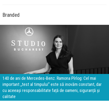
Branded
140 de ani de Mercedes-Benz. Ramona Pîrlog: Cel mai
important „test al timpului” este să inovăm constant, dar
cu aceeași responsabilitate față de oameni, siguranță și
calitate