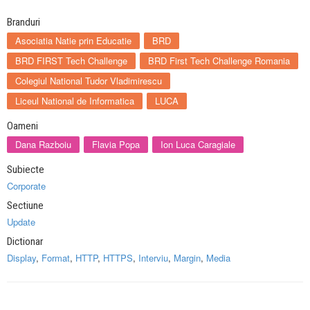
Branduri
Asociatia Natie prin Educatie
BRD
BRD FIRST Tech Challenge
BRD First Tech Challenge Romania
Colegiul National Tudor Vladimirescu
Liceul National de Informatica
LUCA
Oameni
Dana Razboiu
Flavia Popa
Ion Luca Caragiale
Subiecte
Corporate
Sectiune
Update
Dictionar
Display
,
Format
,
HTTP
,
HTTPS
,
Interviu
,
Margin
,
Media