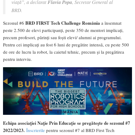
viață”,
a declarat
Flavia Popa
, Secretar General al
BRD.
BRD
FIRST Tech Challenge România
Sezonul #6
a însemnat
peste 2.500 de elevi participanți, peste 350 de mentori implicați,
precum profesori, părinți sau foști elevi/ alumni ai programului.
Pentru cei implicați au fost 6 luni de pregătire intensă, cu peste 500
de ore de lucru la robot, la caietul tehnic, precum și la pregătirea
pentru interviu.
Echipa asociației Nație Prin Educație se pregătește de sezonul #7
2022/2023.
Înscrierile
pentru sezonul #7 al BRD First Tech