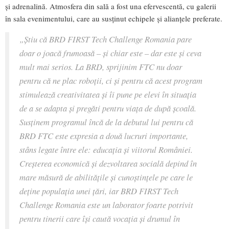
și adrenalină. Atmosfera din sală a fost una efervescentă, cu galerii
în sala evenimentului, care au susținut echipele și alianțele preferate.
„Știu că BRD FIRST Tech Challenge Romania pare
doar o joacă frumoasă – și chiar este – dar este și ceva
mult mai serios. La BRD, sprijinim FTC nu doar
pentru că ne plac roboții, ci și pentru că acest program
stimulează creativitatea și îi pune pe elevi în situația
de a se adapta și pregăti pentru viața de după școală.
Susținem programul încă de la debutul lui pentru că
BRD FTC este expresia a două lucruri importante,
stâns legate între ele: educația și viitorul României.
Creșterea economică și dezvoltarea socială depind în
mare măsură de abilitățile și cunoștințele pe care le
deține populația unei țări, iar BRD FIRST Tech
Challenge Romania este un laborator foarte potrivit
pentru tinerii care își caută vocația și drumul în