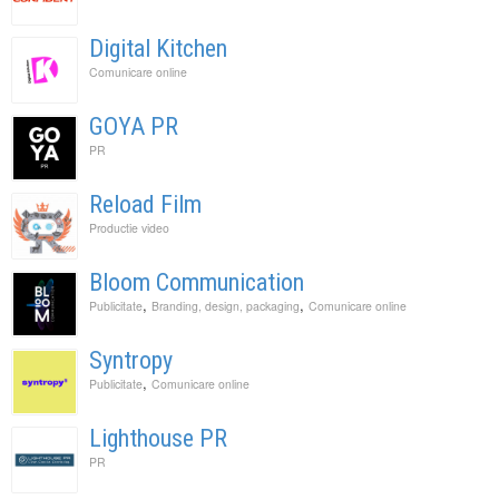
Digital Kitchen
Comunicare online
GOYA PR
PR
Reload Film
Productie video
Bloom Communication
,
,
Publicitate
Branding, design, packaging
Comunicare online
Syntropy
,
Publicitate
Comunicare online
Lighthouse PR
PR