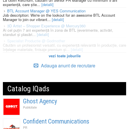
La Golin Ketchum, căutăm un Senior PR Manager cu minimum 5 ani
experiență, care știe...
[detalii]
BTL Account Manager @ YES Communication
Job description: We're on the lookout for an awesome BTL Account
Manager to join our vibrant...
[detalii]
3D Artist – Shopper Experience @ Mercury360
Ai cel puțin 7 ani experiență în zona de BTL (evenimente, activări,
standuri și plasări...
[detalii]
Specialist Productie @ Godmother
Căutăm un profesionist versatil, cu experiență relevantă în producție, care
înțelege materiale, finisaje premium și...
[detalii]
vezi toate joburile
Adauga anunt de recrutare
Catalog IQads
Ghost Agency
Publicitate
Confident Communications
PR