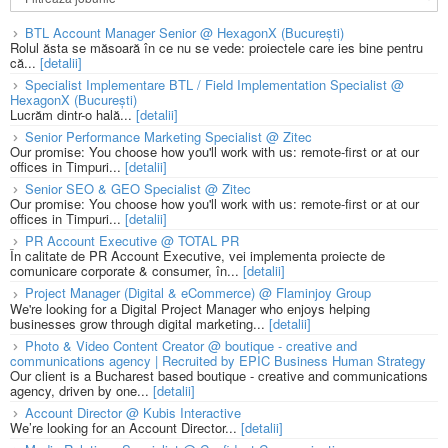
BTL Account Manager Senior @ HexagonX (București)
Rolul ăsta se măsoară în ce nu se vede: proiectele care ies bine pentru
că...
[detalii]
Specialist Implementare BTL / Field Implementation Specialist @
HexagonX (București)
Lucrăm dintr-o hală...
[detalii]
Senior Performance Marketing Specialist @ Zitec
Our promise: You choose how you'll work with us: remote-first or at our
offices in Timpuri...
[detalii]
Senior SEO & GEO Specialist @ Zitec
Our promise: You choose how you'll work with us: remote-first or at our
offices in Timpuri...
[detalii]
PR Account Executive @ TOTAL PR
În calitate de PR Account Executive, vei implementa proiecte de
comunicare corporate & consumer, în...
[detalii]
Project Manager (Digital & eCommerce) @ Flaminjoy Group
We're looking for a Digital Project Manager who enjoys helping
businesses grow through digital marketing...
[detalii]
Photo & Video Content Creator @ boutique - creative and
communications agency | Recruited by EPIC Business Human Strategy
Our client is a Bucharest based boutique - creative and communications
agency, driven by one...
[detalii]
Account Director @ Kubis Interactive
We’re looking for an Account Director...
[detalii]