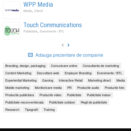
WPP Media
,
Media
Clienti
Touch Communications
,
Publicitate
Evenimente / BTL
Adauga prezentare de companie
Branding, design, packaging
Comunicare online
Consultanta de marketing
Content Marketing
Dezvoltare web
Employer Branding
Evenimente / BTL
Experiential Marketing
Gaming
Interactive Retail
Marketing direct
Media
Mobile marketing
Monitorizare media
PR
Productie audio
Productie foto
Productie publicitara
Productie video
Publicitate
Publicitate indoor
Publicitate neconventionala
Publicitate outdoor
Regii de publicitate
Research
Tipografii
Training