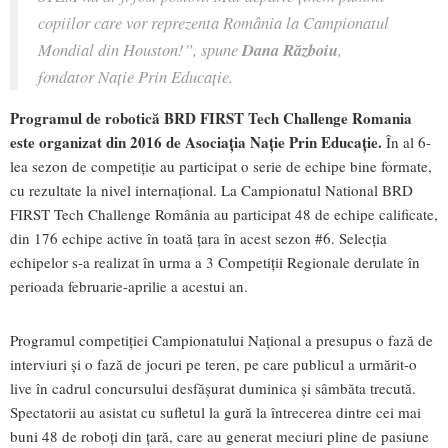
copiilor care vor reprezenta România la Campionatul
Mondial din Houston!”
, spune
Dana Războiu
,
fondator Nație Prin Educație.
Programul de robotică BRD FIRST Tech Challenge Romania
este organizat din 2016 de Asociația Nație Prin Educație.
În al 6-
lea sezon de competiție au participat o serie de echipe bine formate,
cu rezultate la nivel internațional. La Campionatul National BRD
FIRST Tech Challenge România au participat 48 de echipe calificate,
din 176 echipe active în toată țara în acest sezon #6. Selecția
echipelor s-a realizat în urma a 3 Competiții Regionale derulate în
perioada februarie-aprilie a acestui an.
Programul competiției Campionatului Național a presupus o fază de
interviuri și o fază de jocuri pe teren, pe care publicul a urmărit-o
live în cadrul concursului desfășurat duminica și sâmbăta trecută.
Spectatorii au asistat cu sufletul la gură la întrecerea dintre cei mai
buni 48 de roboți din țară, care au generat meciuri pline de pasiune