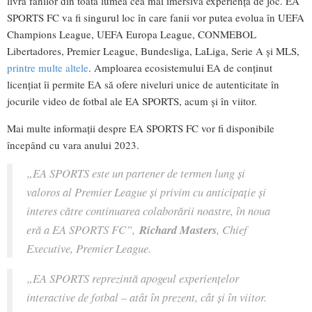
livra fanilor din toată lumea cea mai imersivă experiență de joc. EA
SPORTS FC va fi singurul loc în care fanii vor putea evolua în UEFA
Champions League, UEFA Europa League, CONMEBOL
Libertadores, Premier League, Bundesliga, LaLiga, Serie A și MLS,
printre multe altele
. Amploarea ecosistemului EA de conținut
licențiat îi permite EA să ofere niveluri unice de autenticitate în
jocurile video de fotbal ale EA SPORTS, acum și în viitor.
Mai multe informații despre EA SPORTS FC vor fi disponibile
începând cu vara anului 2023.
„EA SPORTS este un partener de termen lung și
valoros al Premier League și privim cu anticipație și
interes către continuarea colaborării noastre, în noua
eră a EA SPORTS FC”,
Richard Masters
, Chief
Executive, Premier League.
„EA SPORTS reprezintă apogeul experiențelor
interactive de fotbal – atât în prezent, cât și în viitor.