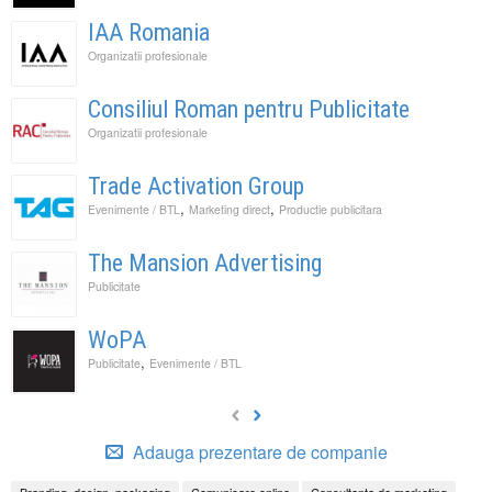
IAA Romania
Organizatii profesionale
Consiliul Roman pentru Publicitate
Organizatii profesionale
Trade Activation Group
,
,
Evenimente / BTL
Marketing direct
Productie publicitara
The Mansion Advertising
Publicitate
WoPA
,
Publicitate
Evenimente / BTL
Adauga prezentare de companie
Branding, design, packaging
Comunicare online
Consultanta de marketing