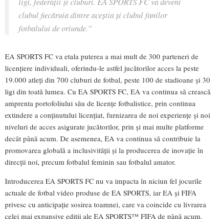
ligi, federații și cluburi. EA SPORTS FC va deveni
clubul fiecăruia dintre aceștia și clubul fanilor
fotbalului de oriunde.”
EA SPORTS FC va etala puterea a mai mult de 300 parteneri de
licențiere individuali, oferindu-le astfel jucătorilor acces la peste
19.000 atleți din 700 cluburi de fotbal, peste 100 de stadioane și 30
ligi din toată lumea. Cu EA SPORTS FC, EA va continua să crească
amprenta portofoliului său de licențe fotbalistice, prin continua
extindere a conținutului licențiat, furnizarea de noi experiențe și noi
niveluri de acces asigurate jucătorilor, prin și mai multe platforme
decât până acum. De asemenea, EA va continua să contribuie la
promovarea globală a inclusivității și la producerea de inovație în
direcții noi, precum fotbalul feminin sau fotbalul amator.
Introducerea EA SPORTS FC nu va impacta în niciun fel jocurile
actuale de fotbal video produse de EA SPORTS, iar EA și FIFA
privesc cu anticipație sosirea toamnei, care va coincide cu livrarea
celei mai expansive ediții ale EA SPORTS™ FIFA de până acum.