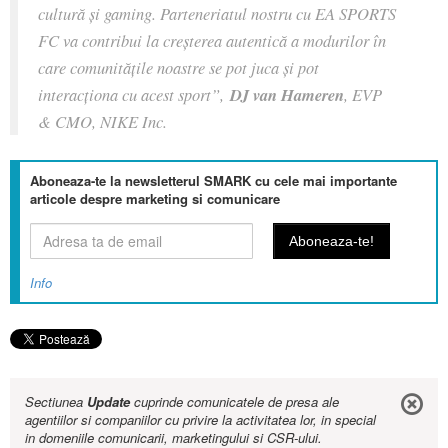
cultură și gaming. Parteneriatul nostru cu EA SPORTS
FC va contribui la creșterea autentică a modurilor în
care comunitățile noastre se pot juca și pot
interacționa cu acest sport
”,
DJ van Hameren
, EVP
& CMO, NIKE Inc.
Aboneaza-te la newsletterul SMARK cu cele mai importante
articole despre marketing si comunicare
Info
Sectiunea
Update
cuprinde comunicatele de presa ale
agentiilor si companiilor cu privire la activitatea lor, in special
in domeniile comunicarii, marketingului si CSR-ului.