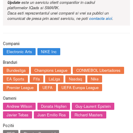
Update
este un serviciu oferit companiilor in cadrul
platformelor IQads si SMARK.
Daca esti reprezentantul unei companii si vrei sa publici un
comunicat de presa prin acest serviciu, ne poti
contacta aici
.
Companii
Electronic Arts
NIKE Inc
Branduri
Bundesliga
Champions League
CONMEBOL Libertadores
EA Sports
Fifa
LaLiga
Nasdaq
Nike
Premier League
UEFA
UEFA Europa League
Oameni
Andrew Wilson
Donata Hopfen
Guy-Laurent Epstein
Javier Tebas
Juan Emilio Roa
Richard Masters
Pozitii