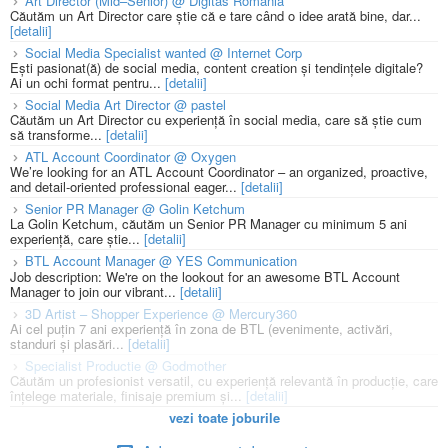
Art Director (Mid–Senior) @ Digitas România
Căutăm un Art Director care știe că e tare când o idee arată bine, dar...
[detalii]
Social Media Specialist wanted @ Internet Corp
Ești pasionat(ă) de social media, content creation și tendințele digitale?
Ai un ochi format pentru...
[detalii]
Social Media Art Director @ pastel
Căutăm un Art Director cu experiență în social media, care să știe cum
să transforme...
[detalii]
ATL Account Coordinator @ Oxygen
We’re looking for an ATL Account Coordinator – an organized, proactive,
and detail-oriented professional eager...
[detalii]
Senior PR Manager @ Golin Ketchum
La Golin Ketchum, căutăm un Senior PR Manager cu minimum 5 ani
experiență, care știe...
[detalii]
BTL Account Manager @ YES Communication
Job description: We're on the lookout for an awesome BTL Account
Manager to join our vibrant...
[detalii]
3D Artist – Shopper Experience @ Mercury360
Ai cel puțin 7 ani experiență în zona de BTL (evenimente, activări,
standuri și plasări...
[detalii]
Specialist Productie @ Godmother
Căutăm un profesionist versatil, cu experiență relevantă în producție, care
înțelege materiale, finisaje premium și...
[detalii]
vezi toate joburile