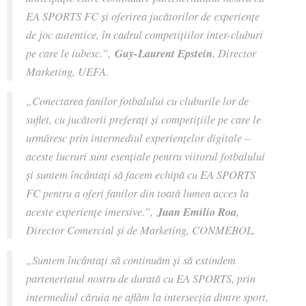
EA SPORTS FC și oferirea jucătorilor de experiențe
de joc autentice, în cadrul competițiilor inter-cluburi
pe care le iubesc.”,
Guy-Laurent Epstein
, Director
Marketing, UEFA.
„
Conectarea fanilor fotbalului cu cluburile lor de
suflet, cu jucătorii preferați și competițiile pe care le
urmăresc prin intermediul experiențelor digitale –
aceste lucruri sunt esențiale pentru viitorul fotbalului
și suntem încântați să facem echipă cu EA SPORTS
FC pentru a oferi fanilor din toată lumea acces la
aceste experiențe imersive.
”,
Juan Emilio Roa
,
Director Comercial și de Marketing, CONMEBOL.
„
Suntem încântați să continuăm și să extindem
parteneriatul nostru de durată cu EA SPORTS, prin
intermediul căruia ne aflăm la intersecția dintre sport,