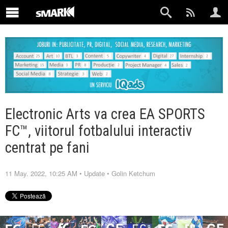
Electronic Arts va crea EA SPORTS
FC™, viitorul fotbalului interactiv
centrat pe fani
11 May. 2022, 10:25 AM
•
Update
•
Golin Ketchum