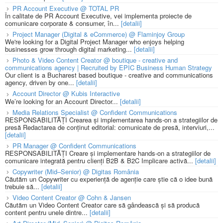
PR Account Executive @ TOTAL PR
În calitate de PR Account Executive, vei implementa proiecte de
comunicare corporate & consumer, în...
[detalii]
Project Manager (Digital & eCommerce) @ Flaminjoy Group
We're looking for a Digital Project Manager who enjoys helping
businesses grow through digital marketing...
[detalii]
Photo & Video Content Creator @ boutique - creative and
communications agency | Recruited by EPIC Business Human Strategy
Our client is a Bucharest based boutique - creative and communications
agency, driven by one...
[detalii]
Account Director @ Kubis Interactive
We’re looking for an Account Director...
[detalii]
Media Relations Specialist @ Confident Communications
RESPONSABILITĂȚI Crearea și implementarea hands-on a strategiilor de
presă Redactarea de conținut editorial: comunicate de presă, interviuri,...
[detalii]
PR Manager @ Confident Communications
RESPONSABILITĂȚI Creare și implementare hands-on a strategiilor de
comunicare integrată pentru clienți B2B & B2C Implicare activă...
[detalii]
Copywriter (Mid–Senior) @ Digitas România
Căutăm un Copywriter cu experiență de agenție care știe că o idee bună
trebuie să...
[detalii]
Video Content Creator @ Cohn & Jansen
Căutăm un Video Content Creator care să gândească și să producă
content pentru unele dintre...
[detalii]