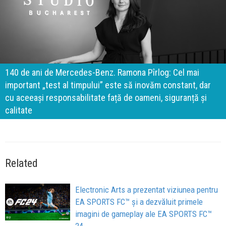
140 de ani de Mercedes-Benz. Ramona Pîrlog: Cel mai
important „test al timpului” este să inovăm constant, dar
cu aceeași responsabilitate față de oameni, siguranță și
calitate
Related
Electronic Arts a prezentat viziunea pentru
EA SPORTS FC™ și a dezvăluit primele
imagini de gameplay ale EA SPORTS FC™
24