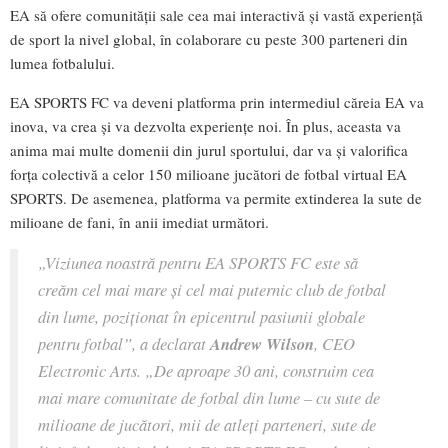
EA să ofere comunității sale cea mai interactivă și vastă experiență
de sport la nivel global, în colaborare cu peste 300 parteneri din
lumea fotbalului.
EA SPORTS FC va deveni platforma prin intermediul căreia EA va
inova, va crea și va dezvolta experiențe noi. În plus, aceasta va
anima mai multe domenii din jurul sportului, dar va și valorifica
forța colectivă a celor 150 milioane jucători de fotbal virtual EA
SPORTS. De asemenea, platforma va permite extinderea la sute de
milioane de fani, în anii imediat următori.
„Viziunea noastră pentru EA SPORTS FC este să
creăm cel mai mare și cel mai puternic club de fotbal
din lume, poziționat în epicentrul pasiunii globale
pentru fotbal”, a declarat
Andrew Wilson
, CEO
Electronic Arts. „De aproape 30 ani, construim cea
mai mare comunitate de fotbal din lume – cu sute de
milioane de jucători, mii de atleți parteneri, sute de