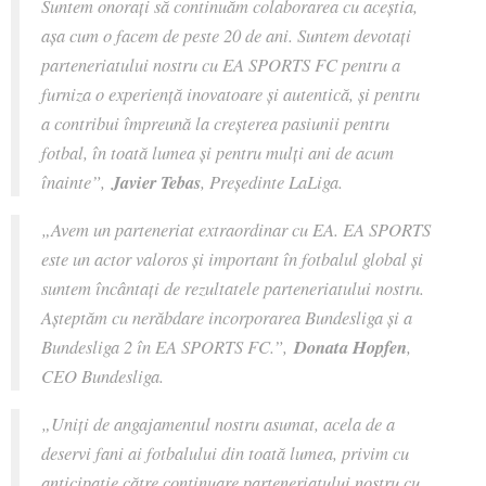
Suntem onorați să continuăm colaborarea cu aceștia,
așa cum o facem de peste 20 de ani. Suntem devotați
parteneriatului nostru cu EA SPORTS FC pentru a
furniza o experiență inovatoare și autentică, și pentru
a contribui împreună la creșterea pasiunii pentru
fotbal, în toată lumea și pentru mulți ani de acum
înainte”,
Javier Tebas
, Președinte LaLiga.
„
Avem un parteneriat extraordinar cu EA. EA SPORTS
este un actor valoros și important în fotbalul global și
suntem încântați de rezultatele parteneriatului nostru.
Așteptăm cu nerăbdare incorporarea Bundesliga și a
Bundesliga 2 în EA SPORTS FC.”,
Donata Hopfen
,
CEO Bundesliga.
„Uniți de angajamentul nostru asumat, acela de a
deservi fani ai fotbalului din toată lumea, privim cu
anticipație către continuare parteneriatului nostru cu