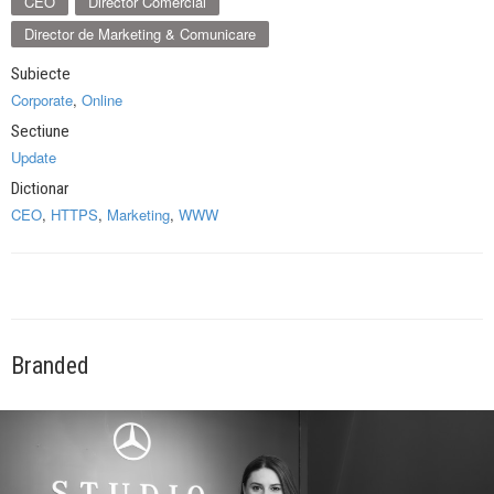
CEO
Director Comercial
Director de Marketing & Comunicare
Subiecte
Corporate
,
Online
Sectiune
Update
Dictionar
CEO
,
HTTPS
,
Marketing
,
WWW
Branded