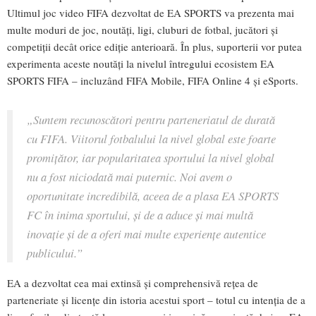
Ultimul joc video FIFA dezvoltat de EA SPORTS va prezenta mai
multe moduri de joc, noutăți, ligi, cluburi de fotbal, jucători și
competiții decât orice ediție anterioară. În plus, suporterii vor putea
experimenta aceste noutăți la nivelul întregului ecosistem EA
SPORTS FIFA – incluzând FIFA Mobile, FIFA Online 4 și eSports.
„Suntem recunoscători pentru parteneriatul de durată
cu FIFA. Viitorul fotbalului la nivel global este foarte
promițător, iar popularitatea sportului la nivel global
nu a fost niciodată mai puternic. Noi avem o
oportunitate incredibilă, aceea de a plasa EA SPORTS
FC în inima sportului, și de a aduce și mai multă
inovație și de a oferi mai multe experiențe autentice
publicului.”
EA a dezvoltat cea mai extinsă și comprehensivă rețea de
parteneriate și licențe din istoria acestui sport – totul cu intenția de a