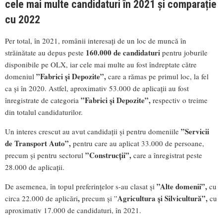
cele mai multe candidaturi în 2021 și comparație
cu 2022
Per total, în 2021, românii interesați de un loc de muncă în
160.000 de candidaturi
străinătate au depus peste
pentru joburile
disponibile pe OLX, iar cele mai multe au fost îndreptate către
”Fabrici și Depozite”,
domeniul
care a rămas pe primul loc, la fel
ca și în 2020. Astfel, aproximativ 53.000 de aplicații au fost
”Fabrici și Depozite”,
înregistrate de categoria
respectiv o treime
din totalul candidaturilor.
”Servicii
Un interes crescut au avut candidații și pentru domeniile
de Transport Auto”,
pentru care au aplicat 33.000 de persoane,
”Construcții”,
precum și pentru sectorul
care a înregistrat peste
28.000 de aplicații.
”Alte domenii”,
De asemenea, în topul preferințelor s-au clasat și
cu
,
Agricultura și Silvicultură”,
circa 22.000 de aplicări
precum și ”
cu
aproximativ 17.000 de candidaturi, în 2021.