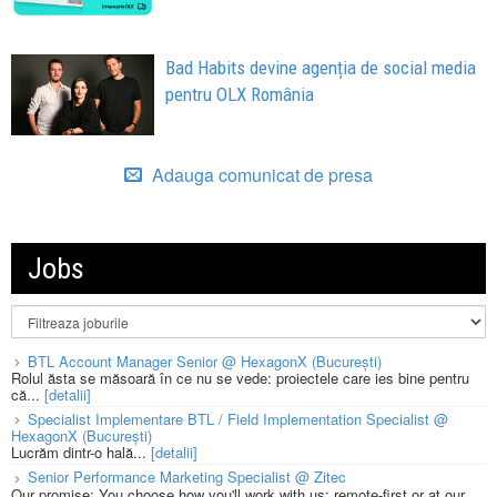
Bad Habits devine agenția de social media
pentru OLX România
Adauga comunicat de presa
Jobs
BTL Account Manager Senior @ HexagonX (București)
Rolul ăsta se măsoară în ce nu se vede: proiectele care ies bine pentru
că...
[detalii]
Specialist Implementare BTL / Field Implementation Specialist @
HexagonX (București)
Lucrăm dintr-o hală...
[detalii]
Senior Performance Marketing Specialist @ Zitec
Our promise: You choose how you'll work with us: remote-first or at our