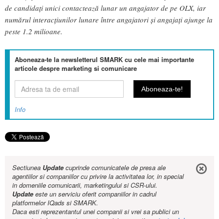
de candidați unici contactează lunar un angajator de pe OLX, iar
numărul interacțiunilor lunare între angajatori și angajați ajunge la
peste 1.2 milioane.
Aboneaza-te la newsletterul SMARK cu cele mai importante
articole despre marketing si comunicare
Info
Sectiunea
Update
cuprinde comunicatele de presa ale
agentiilor si companiilor cu privire la activitatea lor, in special
in domeniile comunicarii, marketingului si CSR-ului.
Update
este un serviciu oferit companiilor in cadrul
platformelor IQads si SMARK.
Daca esti reprezentantul unei companii si vrei sa publici un