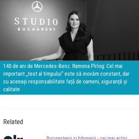
140 de ani de Mercedes-Benz. Ramona Pîrlog: Cel mai
important „test al timpului” este să inovăm constant, dar
cu aceeași responsabilitate față de oameni, siguranță și
calitate
Related
Bucureștenii și bihorenii - cei mai activi