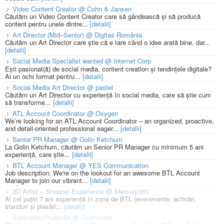
Video Content Creator @ Cohn & Jansen
Căutăm un Video Content Creator care să gândească și să producă
content pentru unele dintre...
[detalii]
Art Director (Mid–Senior) @ Digitas România
Căutăm un Art Director care știe că e tare când o idee arată bine, dar...
[detalii]
Social Media Specialist wanted @ Internet Corp
Ești pasionat(ă) de social media, content creation și tendințele digitale?
Ai un ochi format pentru...
[detalii]
Social Media Art Director @ pastel
Căutăm un Art Director cu experiență în social media, care să știe cum
să transforme...
[detalii]
ATL Account Coordinator @ Oxygen
We’re looking for an ATL Account Coordinator – an organized, proactive,
and detail-oriented professional eager...
[detalii]
Senior PR Manager @ Golin Ketchum
La Golin Ketchum, căutăm un Senior PR Manager cu minimum 5 ani
experiență, care știe...
[detalii]
BTL Account Manager @ YES Communication
Job description: We're on the lookout for an awesome BTL Account
Manager to join our vibrant...
[detalii]
3D Artist – Shopper Experience @ Mercury360
Ai cel puțin 7 ani experiență în zona de BTL (evenimente, activări,
standuri și plasări...
[detalii]
Specialist Productie @ Godmother