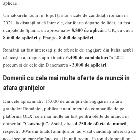
aplicări.
Următoarele locuri în topul țărilor vizate de candidații români în
2021, la distanță mică între ele, dar foarte departe de lider, au fost
8.800 de aplicări
ocupate de Spania, cu aproximativ
, UK, cu circa
8.600 de aplicări
8.400 de aplicări
și Franța -
.
Românii au fost interesați și de ofertele de angajare din Italia, astfel
6.400 de candidaturi
că aceștia au depus aproximativ
în 2021,
3.000 de aplicări
precum și de cele din Danemarca -
.
Domenii cu cele mai multe oferte de muncă în
afara granițelor
Din cele aproximativ 15.000 de anunțuri de angajare în afara
granițelor României, publicate anul trecut de companiile de pe
platforma OLX, cele mai multe au fost pentru oferte de muncă în
Constucții”.
4.250 de oferte de muncă
domeniul ”
Astfel, circa
,
respectiv 30% din totalul anunțurilor, au vizat candidați interesați de
acest sector, care rămâne, ca și în anii trecuți, în topul domeniilor,