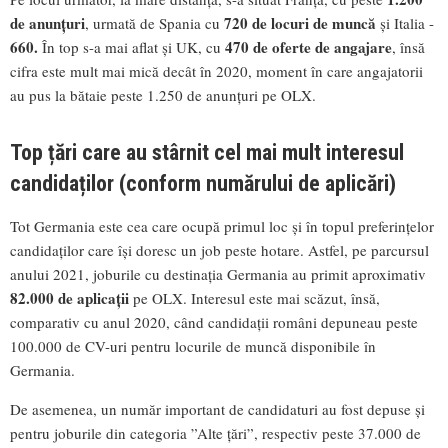
de anunțuri
720 de locuri de muncă
, urmată de Spania cu
și Italia -
660.
470 de oferte de angajare
În top s-a mai aflat și UK, cu
, însă
cifra este mult mai mică decât în 2020, moment în care angajatorii
au pus la bătaie peste 1.250 de anunțuri pe OLX.
Top țări care au stârnit cel mai mult interesul
candidaților (conform numărului de aplicări)
Tot Germania este cea care ocupă primul loc și în topul preferințelor
candidaților care își doresc un job peste hotare. Astfel, pe parcursul
anului 2021, joburile cu destinația Germania au primit aproximativ
82.000 de aplicații
pe OLX. Interesul este mai scăzut, însă,
comparativ cu anul 2020, când candidații români depuneau peste
100.000 de CV-uri pentru locurile de muncă disponibile în
Germania.
De asemenea, un număr important de candidaturi au fost depuse și
pentru joburile din categoria ”Alte țări”, respectiv peste 37.000 de