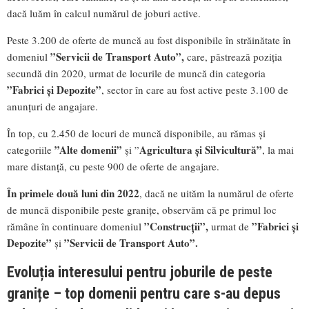
dacă luăm în calcul numărul de joburi active.
Peste 3.200 de oferte de muncă au fost disponibile în străinătate în
”Servicii de Transport Auto”,
domeniul
care, păstrează poziția
secundă din 2020, urmat de locurile de muncă din categoria
”Fabrici și Depozite”
, sector în care au fost active peste 3.100 de
anunțuri de angajare.
În top, cu 2.450 de locuri de muncă disponibile, au rămas și
”Alte domenii”
Agricultura și Silvicultură”
categoriile
și ”
, la mai
mare distanță, cu peste 900 de oferte de angajare.
În primele două luni din 2022
, dacă ne uităm la numărul de oferte
de muncă disponibile peste granițe, observăm că pe primul loc
”Construcții”,
”Fabrici și
rămâne în continuare domeniul
urmat de
Depozite”
”Servicii de Transport Auto”.
și
Evoluția interesului pentru joburile de peste
granițe – top domenii pentru care s-au depus