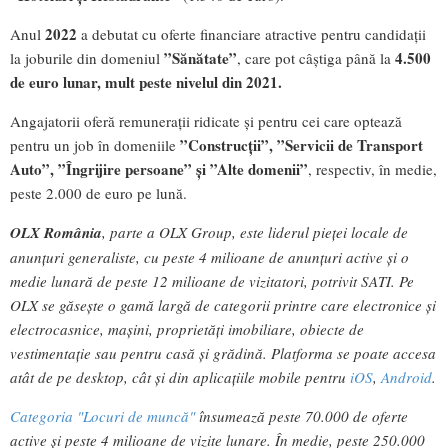
2022
Anul
a debutat cu oferte financiare atractive pentru candidații
”Sănătate”
4.500
la joburile din domeniul
, care pot câștiga până la
de euro lunar, mult peste nivelul din 2021.
Angajatorii oferă remunerații ridicate și pentru cei care optează
”Construcții”, ”Servicii de Transport
pentru un job în domeniile
Auto”, ”Îngrijire persoane” și ”Alte domenii”
, respectiv, în medie,
peste 2.000 de euro pe lună.
OLX România
, parte a OLX Group, este liderul pieței locale de
anunțuri generaliste, cu peste 4 milioane de anunțuri active și o
medie lunară de peste 12 milioane de vizitatori, potrivit SATI.
Pe
OLX se găsește o gamă largă de categorii printre care electronice și
electrocasnice, mașini, proprietăți imobiliare, obiecte de
vestimentație sau pentru casă și grădină. Platforma se poate accesa
atât de pe desktop, cât și din aplicațiile mobile pentru
iOS
,
Android
.
Categoria "Locuri de muncă"
însumează peste
70.000 de oferte
active și peste 4 milioane de vizite lunare. În medie, peste 250.000