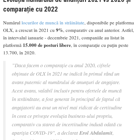
comparație cu 2022
Numărul
locurilor de muncă în străinătate
, disponibile pe platforma
9%
OLX, a crescut în 2021 cu
, comparativ cu anul anterior. Astfel,
în intervalul ianuarie - decembrie 2021, companiile au listat în
15.000 de posturi libere
platformă
, în comparație cu puțin peste
13.700, în 2020.
”
Daca facem o comparație cu anul 2020, cifrele
obținute de OLX în 2021 ne indică în primul rând un
avans puternic al
numărului de anunțuri de angajare.
Acest avans, valabil inclusiv pentru ofertele de muncă
în străinătate, a fost
generat în principal de faptul că
angajatorii au avut un
nivel mai ridicat de certitudine
în ceea ce privește
evoluția business-ului propriu,
comparativ cu starea de incertitudine indusă odată cu
apariția COVID-19
”, a declarat
Erol Abdulamit
,