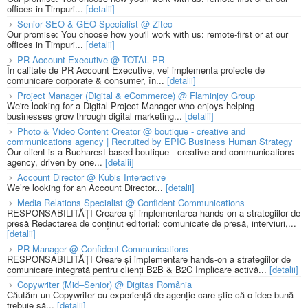
offices in Timpuri...
[detalii]
Senior SEO & GEO Specialist @ Zitec
Our promise: You choose how you'll work with us: remote-first or at our
offices in Timpuri...
[detalii]
PR Account Executive @ TOTAL PR
În calitate de PR Account Executive, vei implementa proiecte de
comunicare corporate & consumer, în...
[detalii]
Project Manager (Digital & eCommerce) @ Flaminjoy Group
We're looking for a Digital Project Manager who enjoys helping
businesses grow through digital marketing...
[detalii]
Photo & Video Content Creator @ boutique - creative and
communications agency | Recruited by EPIC Business Human Strategy
Our client is a Bucharest based boutique - creative and communications
agency, driven by one...
[detalii]
Account Director @ Kubis Interactive
We’re looking for an Account Director...
[detalii]
Media Relations Specialist @ Confident Communications
RESPONSABILITĂȚI Crearea și implementarea hands-on a strategiilor de
presă Redactarea de conținut editorial: comunicate de presă, interviuri,...
[detalii]
PR Manager @ Confident Communications
RESPONSABILITĂȚI Creare și implementare hands-on a strategiilor de
comunicare integrată pentru clienți B2B & B2C Implicare activă...
[detalii]
Copywriter (Mid–Senior) @ Digitas România
Căutăm un Copywriter cu experiență de agenție care știe că o idee bună
trebuie să...
[detalii]