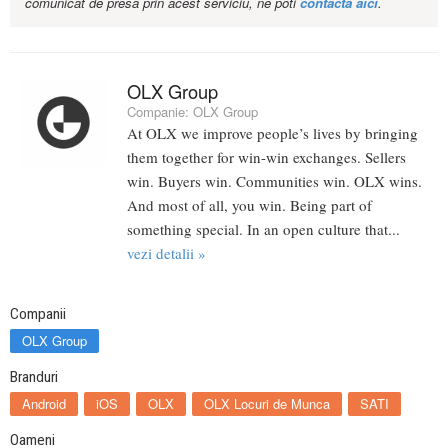
comunicat de presa prin acest serviciu, ne poti
contacta aici
.
OLX Group
Companie:
OLX Group
At OLX we improve people’s lives by bringing
them together for win-win exchanges. Sellers
win. Buyers win. Communities win. OLX wins.
And most of all, you win. Being part of
something special. In an open culture that...
vezi detalii »
Companii
OLX Group
Branduri
Android
iOS
OLX
OLX Locuri de Munca
SATI
Oameni