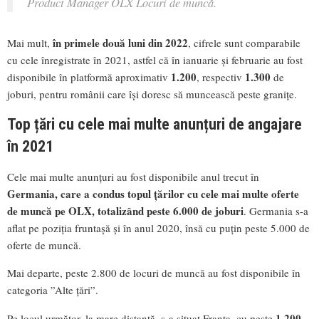
Product Manager OLX Locuri de muncă.
în primele două luni din 2022
Mai mult,
, cifrele sunt comparabile
cu cele înregistrate în 2021, astfel că în ianuarie și februarie au fost
1.200
1.300
disponibile în platformă aproximativ
, respectiv
de
joburi, pentru românii care își doresc să muncească peste granițe.
Top țări cu cele mai multe anunțuri de angajare
în 2021
Cele mai multe anunțuri au fost disponibile anul trecut în
Germania, care a condus topul țărilor cu cele mai multe oferte
de muncă pe OLX, totalizând
peste 6.000 de joburi
. Germania s-a
aflat pe poziția fruntașă și în anul 2020, însă cu puțin peste 5.000 de
oferte de muncă.
Mai departe, peste 2.800 de locuri de muncă au fost disponibile în
categoria ”Alte țări”.
1.200
Pe locul următor, la mare distanță, s-a situat Franța, cu peste