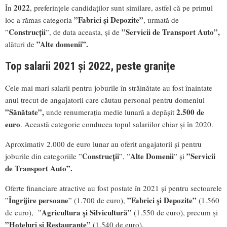
2022
În
, preferințele candidaților sunt similare, astfel că pe primul
”Fabrici și Depozite”
loc a rămas categoria
, urmată de
Construcții
”Servicii de Transport Auto”,
”
”, de data aceasta, și de
”Alte domenii”.
alături de
Top salarii 2021 și 2022, peste granițe
Cele mai mari salarii pentru joburile în străinătate au fost înaintate
anul trecut de angajatorii care căutau personal pentru domeniul
”Sănătate”,
2.500 de
unde renumerația medie lunară a depășit
euro
. Această categorie conducea topul salariilor chiar și în 2020.
Aproximativ 2.000 de euro lunar au oferit angajatorii și pentru
Construcții
Alte Domenii
”Servicii
joburile din categoriile ”
”, ”
” și
de Transport Auto”.
Oferte financiare atractive au fost postate în 2021 și pentru sectoarele
Îngrijire persoane
”Fabrici și Depozite”
”
” (1.700 de euro),
(1.560
Agricultura și Silvicultură”
de euro), ”
(1.550 de euro), precum și
”Hoteluri și Restaurante”
(1.540 de euro).