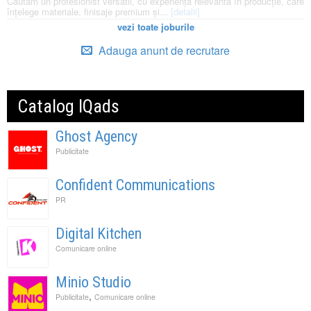
Căutăm un profesionist versatil, cu experiență relevantă în producție, care
înțelege materiale, finisaje premium și...
[detalii]
vezi toate joburile
Adauga anunt de recrutare
Catalog IQads
Ghost Agency
Publicitate
Confident Communications
PR
Digital Kitchen
Comunicare online
Minio Studio
,
Publicitate
Comunicare online