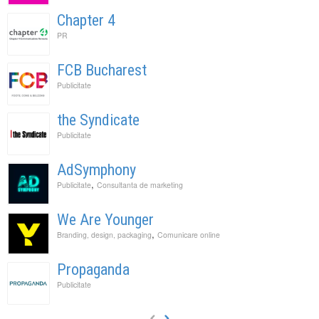
Chapter 4
PR
FCB Bucharest
Publicitate
the Syndicate
Publicitate
AdSymphony
,
Publicitate
Consultanta de marketing
We Are Younger
,
Branding, design, packaging
Comunicare online
Propaganda
Publicitate