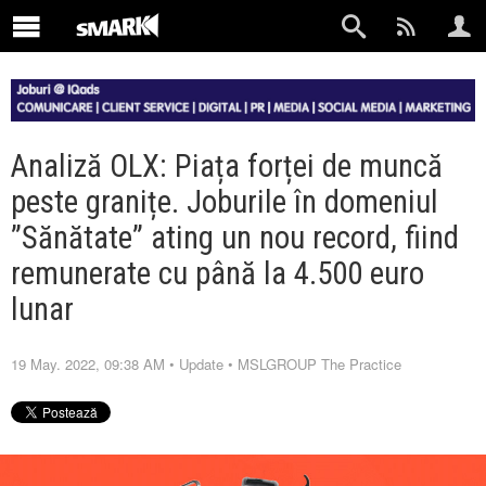
Analiză OLX: Piața forței de muncă
peste granițe. Joburile în domeniul
”Sănătate” ating un nou record, fiind
remunerate cu până la 4.500 euro
lunar
19 May. 2022, 09:38 AM
•
Update
•
MSLGROUP The Practice