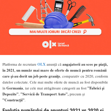
OLX
angajatorii au scos pe piață,
Platforma de recrutare
anunță că
în 2021,
un număr mai mare de oferte de muncă pentru românii
care și-au dorit un job peste granițe
, comparativ cu 2020, conform
datelor colectate. Cele mai multe oferte de muncă au fost disponibile
Germania
”Fabrici și
în
, iar cele mai atrăgătoare categorii au fost
Depozite”
”Servicii de Transport Auto”,
,
precum și
”Construcții”
.
Evoluția numărului de anunțuri 2021 vs 2020 și