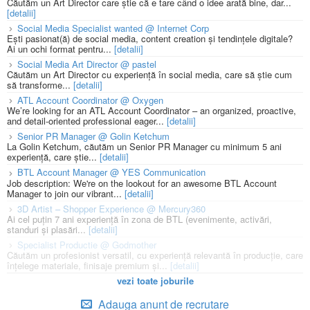
Căutăm un Art Director care știe că e tare când o idee arată bine, dar...
[detalii]
Social Media Specialist wanted @ Internet Corp
Ești pasionat(ă) de social media, content creation și tendințele digitale?
Ai un ochi format pentru...
[detalii]
Social Media Art Director @ pastel
Căutăm un Art Director cu experiență în social media, care să știe cum
să transforme...
[detalii]
ATL Account Coordinator @ Oxygen
We’re looking for an ATL Account Coordinator – an organized, proactive,
and detail-oriented professional eager...
[detalii]
Senior PR Manager @ Golin Ketchum
La Golin Ketchum, căutăm un Senior PR Manager cu minimum 5 ani
experiență, care știe...
[detalii]
BTL Account Manager @ YES Communication
Job description: We're on the lookout for an awesome BTL Account
Manager to join our vibrant...
[detalii]
3D Artist – Shopper Experience @ Mercury360
Ai cel puțin 7 ani experiență în zona de BTL (evenimente, activări,
standuri și plasări...
[detalii]
Specialist Productie @ Godmother
Căutăm un profesionist versatil, cu experiență relevantă în producție, care
înțelege materiale, finisaje premium și...
[detalii]
vezi toate joburile
Adauga anunt de recrutare