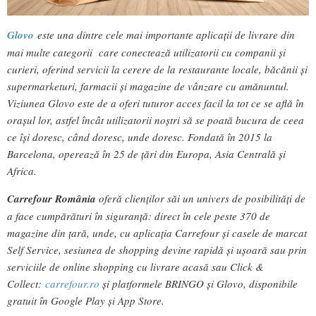
Glovo
este una dintre cele mai importante aplicații de livrare din
mai multe categorii care conectează utilizatorii cu companii și
curieri, oferind servicii la cerere de la restaurante locale, băcănii și
supermarketuri, farmacii și magazine de vânzare cu amănuntul.
Viziunea Glovo este de a oferi tuturor acces facil la tot ce se află în
orașul lor, astfel încât utilizatorii noștri să se poată bucura de ceea
ce își doresc, când doresc, unde doresc. Fondată în 2015 la
Barcelona, operează în 25 de țări din Europa, Asia Centrală și
Africa.
Carrefour România
oferă clienților săi un univers de posibilități de
a face cumpărături în siguranță: direct în cele peste 370 de
magazine din țară, unde, cu aplicația Carrefour și casele de marcat
Self Service, sesiunea de shopping devine rapidă și ușoară sau prin
serviciile de online shopping cu livrare acasă sau Click &
Collect:
carrefour.ro
și platformele BRINGO și Glovo, disponibile
gratuit în Google Play și App Store.