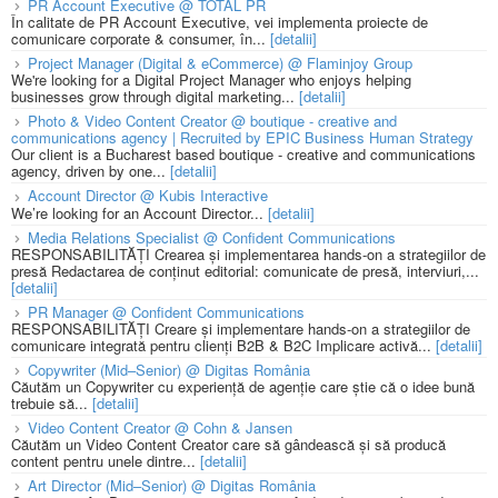
PR Account Executive @ TOTAL PR
În calitate de PR Account Executive, vei implementa proiecte de
comunicare corporate & consumer, în...
[detalii]
Project Manager (Digital & eCommerce) @ Flaminjoy Group
We're looking for a Digital Project Manager who enjoys helping
businesses grow through digital marketing...
[detalii]
Photo & Video Content Creator @ boutique - creative and
communications agency | Recruited by EPIC Business Human Strategy
Our client is a Bucharest based boutique - creative and communications
agency, driven by one...
[detalii]
Account Director @ Kubis Interactive
We’re looking for an Account Director...
[detalii]
Media Relations Specialist @ Confident Communications
RESPONSABILITĂȚI Crearea și implementarea hands-on a strategiilor de
presă Redactarea de conținut editorial: comunicate de presă, interviuri,...
[detalii]
PR Manager @ Confident Communications
RESPONSABILITĂȚI Creare și implementare hands-on a strategiilor de
comunicare integrată pentru clienți B2B & B2C Implicare activă...
[detalii]
Copywriter (Mid–Senior) @ Digitas România
Căutăm un Copywriter cu experiență de agenție care știe că o idee bună
trebuie să...
[detalii]
Video Content Creator @ Cohn & Jansen
Căutăm un Video Content Creator care să gândească și să producă
content pentru unele dintre...
[detalii]
Art Director (Mid–Senior) @ Digitas România