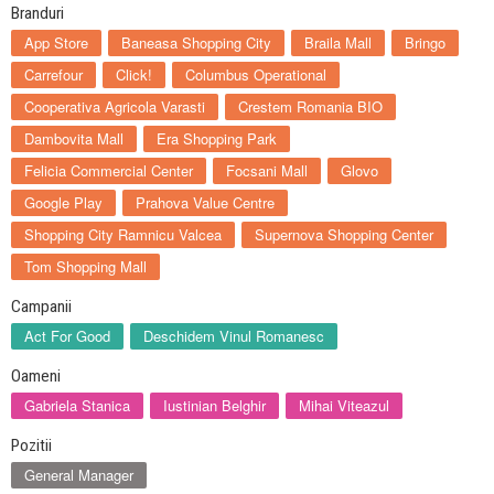
Branduri
App Store
Baneasa Shopping City
Braila Mall
Bringo
Carrefour
Click!
Columbus Operational
Cooperativa Agricola Varasti
Crestem Romania BIO
Dambovita Mall
Era Shopping Park
Felicia Commercial Center
Focsani Mall
Glovo
Google Play
Prahova Value Centre
Shopping City Ramnicu Valcea
Supernova Shopping Center
Tom Shopping Mall
Campanii
Act For Good
Deschidem Vinul Romanesc
Oameni
Gabriela Stanica
Iustinian Belghir
Mihai Viteazul
Pozitii
General Manager