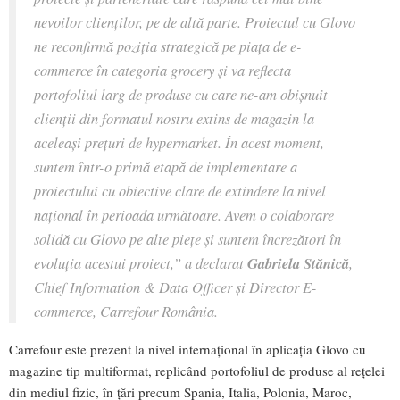
nevoilor clienților, pe de altă parte. Proiectul cu Glovo
ne reconfirmă poziția strategică pe piața de e-
commerce în categoria grocery și va reflecta
portofoliul larg de produse cu care ne-am obișnuit
clienții din formatul nostru extins de magazin la
aceleași prețuri de hypermarket. În acest moment,
suntem într-o primă etapă de implementare a
proiectului cu obiective clare de extindere la nivel
național în perioada următoare. Avem o colaborare
solidă cu Glovo pe alte piețe și suntem încrezători în
evoluția acestui proiect
,” a declarat
Gabriela Stănică
,
Chief Information & Data Officer și Director E-
commerce, Carrefour România.
Carrefour este prezent la nivel internațional în aplicația Glovo cu
magazine tip multiformat, replicând portofoliul de produse al rețelei
din mediul fizic, în țări precum Spania, Italia, Polonia, Maroc,