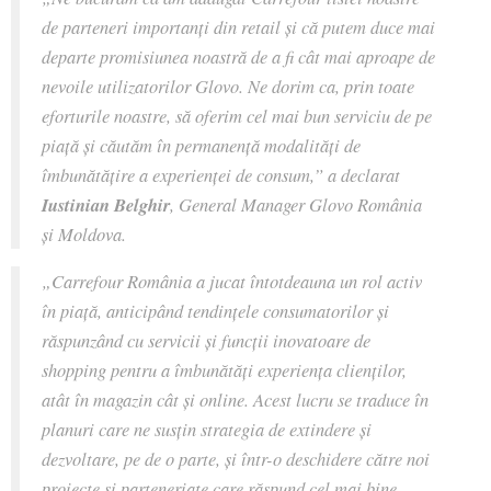
de parteneri importanți din retail și că putem duce mai
departe promisiunea noastră de a fi cât mai aproape de
nevoile utilizatorilor Glovo. Ne dorim ca, prin toate
eforturile noastre, să oferim cel mai bun serviciu de pe
piață și căutăm în permanență modalități de
îmbunătățire a experienței de consum,
” a declarat
Iustinian Belghir
, General Manager Glovo România
și Moldova.
„
Carrefour România a jucat întotdeauna un rol activ
în piață, anticipând tendințele consumatorilor și
răspunzând cu servicii și funcții inovatoare de
shopping pentru a îmbunătăți experiența clienților,
atât în magazin cât și online. Acest lucru se traduce în
planuri care ne susțin strategia de extindere și
dezvoltare, pe de o parte, și într-o deschidere către noi
proiecte și parteneriate care răspund cel mai bine