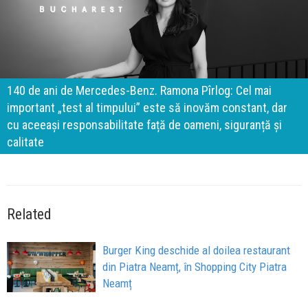
140 de ani de Mercedes-Benz. Ramona Pîrlog: Cel mai
important „test al timpului” este să inovăm constant, dar
cu aceeași responsabilitate față de oameni, siguranță și
calitate
Related
Burger King deschide al doilea restaurant
din Piatra Neamț, în Shopping City Piatra
Neamț