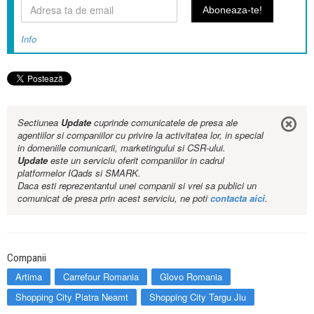
Info
Sectiunea
Update
cuprinde comunicatele de presa ale
agentiilor si companiilor cu privire la activitatea lor, in special
in domeniile comunicarii, marketingului si CSR-ului.
Update
este un serviciu oferit companiilor in cadrul
platformelor IQads si SMARK.
Daca esti reprezentantul unei companii si vrei sa publici un
comunicat de presa prin acest serviciu, ne poti
contacta aici
.
Companii
Artima
Carrefour Romania
Glovo Romania
Shopping City Piatra Neamt
Shopping City Targu Jiu