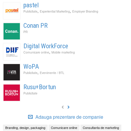
pastel
,
,
Publicitate
Experiential Marketing
Employer Branding
Conan PR
PR
Digital WorkForce
,
Comunicare online
Mobile marketing
WoPA
,
Publicitate
Evenimente / BTL
Rusu+Bortun
Publicitate
Adauga prezentare de companie
Branding, design, packaging
Comunicare online
Consultanta de marketing