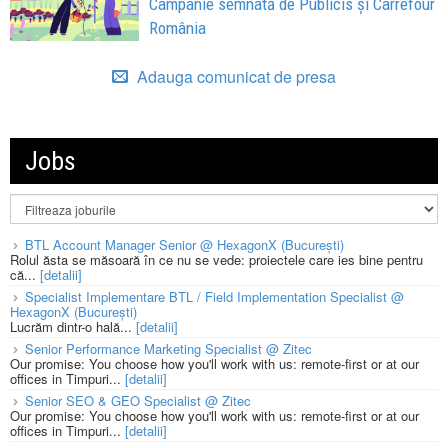
Campanie semnată de Publicis și Carrefour
România
Adauga comunicat de presa
Jobs
BTL Account Manager Senior @ HexagonX (București)
Rolul ăsta se măsoară în ce nu se vede: proiectele care ies bine pentru
că...
[detalii]
Specialist Implementare BTL / Field Implementation Specialist @
HexagonX (București)
Lucrăm dintr-o hală...
[detalii]
Senior Performance Marketing Specialist @ Zitec
Our promise: You choose how you'll work with us: remote-first or at our
offices in Timpuri...
[detalii]
Senior SEO & GEO Specialist @ Zitec
Our promise: You choose how you'll work with us: remote-first or at our
offices in Timpuri...
[detalii]