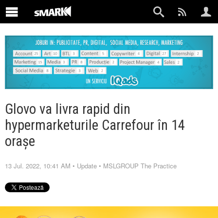
Glovo va livra rapid din
hypermarketurile Carrefour în 14
orașe
13 Jul. 2022, 10:41 AM
•
Update
•
MSLGROUP The Practice