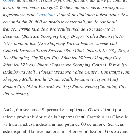
Glovo
, unul dintre cei mai importanți jucători din lume pe zona de
livrare în mai multe categorii, încheie un parteneriat strategic cu
hypermarketurile
Carrefour
și oferă posibilitatea utilizatorilor de a
comanda din 20.000 de produse comercializate de retailerul
francez. Prima fază de a proiectului include 15 magazine în
București (Băneasa Shopping City), Brașov (Calea București, Nr.
107), două în Iași (Era Shopping Park și Felicia Commercial
Center), Drobeta-Turnu Severin (Bd. Mihai Viteazul, Nr. 78), Târgu
Jiu (Shopping City Târgu Jiu), Râmnicu Vâlcea (Shopping City
Râmnicu Vâlcea), Pitești (Supernova Shopping Center), Târgoviște
(Dâmbovița Mall), Ploiești (Prahova Value Centre), Constanța (Tom
Shopping Mall), Brăila (Brăila Mall), Focșani (Focșani Mall),
Roman (Str. Mihai Viteazul, Nr. 3) și Piatra Neamț (Shopping City
Piatra Neamț).
Astfel, din secțiunea Supermarket a aplicației Glovo, clienții pot
selecta produsele dorite de la hypermarketul Carrefour, iar Glovo le
va livra la adresa indicată în mai puțin de 60 de minute. Serviciul
este disponibil la nivel național în 14 orașe, utilizatorii Glovo având