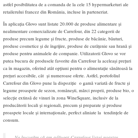
astfel posibilitatea de a comanda de la cele 15 hypermarketuri ale
retailerului francez din România, incluse în parteneriat.
În aplicația Glovo sunt listate 20.000 de produse alimentare și
nealimentare comercializate de Carrefour, din 22 categorii de
produse precum legume și fructe, produse de băcănie, băuturi,
produse cosmetice și de îngrijire, produse de curățenie sau hrană și
produse pentru animalele de companie. Utilizatorii Glovo se vor
putea bucura de produsele favorite din Carrefour la aceleași prețuri
ca în magazin, oferind atât opțiuni pentru o alimentație sănătoasă la
prețuri accesibile, cât și numeroase oferte. Astfel, portofoliul
Carrefour din Glovo pune la dispoziție o gamă variată de fructe și
legume proaspete de sezon, românești, mărci proprii, produse bio, o
selecție extinsă de vinuri în zona WineSquare, inclusiv de la
producătorii locali și regionali, precum și preparate și produse
proaspete locale și internaționale, perfect aliniate la tendințele de
consum.
„
Ne bucurăm că am adăugat Carrefour listei noastre