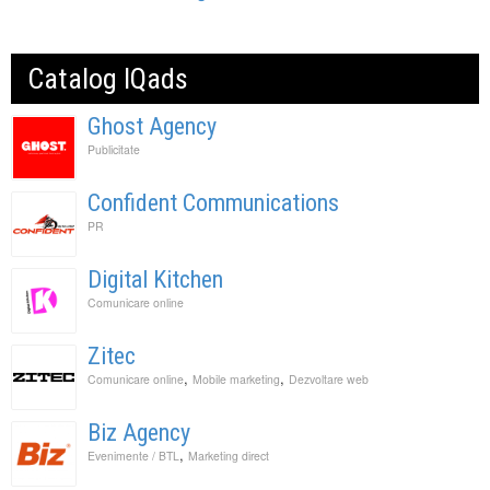
Catalog IQads
Ghost Agency
Publicitate
Confident Communications
PR
Digital Kitchen
Comunicare online
Zitec
,
,
Comunicare online
Mobile marketing
Dezvoltare web
Biz Agency
,
Evenimente / BTL
Marketing direct